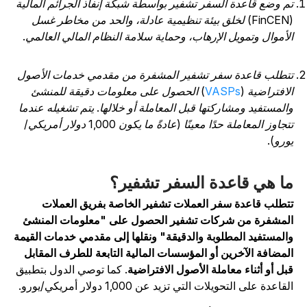
م وضع قاعدة السفر تشفير بواسطة شبكة إنفاذ الجرائم المالية
(FinCEN) لخلق بيئة تنظيمية عادلة، والحد من مخاطر غسل
لأموال وتمويل الإرهاب، وحماية سلامة النظام المالي العالمي.
تطلب قاعدة سفر تشفير المشفرة من مقدمي خدمات الأصول
لافتراضية (
VASPs
) الحصول على معلومات دقيقة للمنشئ
المستفيد ومشاركتها قبل المعاملة أو خلالها. يتم تشغيله عندما
تتجاوز المعاملة حدًا معينًا (عادةً ما يكون 1,000 دولار أمريكي/
ورو).
ا هي قاعدة السفر تشفير؟
تطلب قاعدة سفر العملات تشفير الخاصة بفريق العملات
لمشفرة من شركات تشفير الحصول على "معلومات المنشئ
المستفيد المطلوبة والدقيقة" ونقلها إلى مقدمي خدمات القيمة
لمضافة الآخرين أو المؤسسات المالية التابعة للطرف المقابل
بل أو أثناء معاملة الأصول الافتراضية
. كما توصي الدول بتطبيق
قاعدة على التحويلات التي تزيد عن 1,000 دولار أمريكي/يورو.