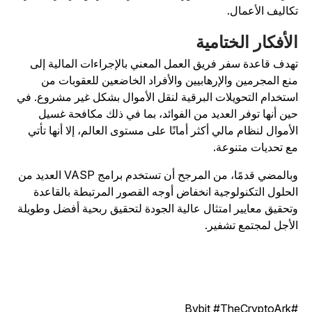
كاليف الأعمال.
لأفكار الختامية
هدف قاعدة سفر فريق العمل المعني بالإجراءات المالية إلى
نع المجرمين والإرهابيين والأفراد الخاضعين للعقوبات من
ستخدام التحويلات البرقية لنقل الأموال بشكل غير مشروع. في
ين أنها توفر العديد من الفوائد، بما في ذلك مكافحة غسيل
لأموال لنظام مالي أكثر أمانًا على مستوى العالم، إلا أنها تأتي
ع تحديات متنوعة.
وبالمضي قدمًا، من المرجح أن تستخدم برامج VASP العديد من
لحلول التكنولوجية انخفاض أوجه القصور المرتبطة بالقاعدة
تحقيق معايير امتثال عالية الجودة لتحقيق ربحية أفضل وطويلة
لأجل لمجتمع تشفير.
#Bybit #TheC