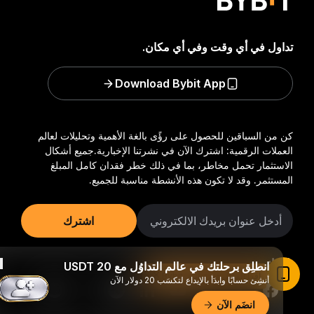
تداول في أي وقت وفي أي مكان.
Download Bybit App
كن من السباقين للحصول على رؤًى بالغة الأهمية وتحليلات لعالم
العملات الرقمية: اشترك الآن في نشرتنا الإخبارية.
جميع أشكال
الاستثمار تحمل مخاطر، بما في ذلك خطر فقدان كامل المبلغ
المستثمر. وقد لا تكون هذه الأنشطة مناسبة للجميع.
اشترك
تابعنا:
انطلِق برحلتك في عالم التداوُل مع 20 USDT
اقرأ المقال في تطبيق Bybit
أنشِئ حسابًا وابدَأ بالإيداع لتكسَب 20 دولار الآن
انضَم الآن