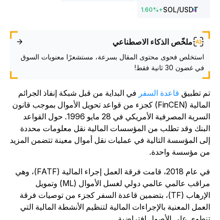
SOL
/USDT
1.60
%
+
ملخّص الذكاء الاصطناعي
استخلص فحوى محتوى المقال بسرعة، مستشعرًا معنويات السوق
في غضون 30 ثانية فقط!
م
تطبيق
قاعدة السفر
في البداية من قبل شبكة إنفاذ الجرائم
المالية (FinCEN) كجزء من قواعد تحويل الأموال بموجب قانون
لسرية المصرفية الأمريكي في 28 مايو 1996.
حول القواعد
لبنك وقد تطلب من المؤسسات المالية نقل معلومات محددة
لى المؤسسة التالية في عمليات نقل أموال معينة تتضمن المزيد
ن مؤسسة واحدة.
في عام 2018، قامت فرقة العمل إجراء المالية (FATF)، وهي
مراقب عالمي عالمي دولي لغسل الأموال (ML) وتمويل
الإرهاب (TF)، بتضمين قاعدة السفر كجزء من توصيات فرقة
لعمل المعنية بالإجراءات المالية لتنظيم الأنشطة المالية التي
نطوي على الأصول افتراضية.