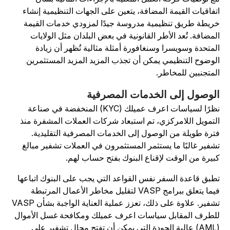
تفاقيات القيمة المضافة، يتعين على الجهات التنظيمية إنشاء
ريطة طريق تنظيمية مدروسة جيدًا لمزودي خدمات القيمة
لمضافة. تُعد الأطر القانونية في بعض البلدان مثل الولايات
لمتحدة وسويسرا وسنغافورة أمثلة مثالية تُظهر أن زيادة
لوضوح التنظيمي يمكن أن تجذب المزيد المزيد المستثمرين
لمتجنبين للمخاطر.
لوصول إلى الخدمات المصرفية
نظرًا لسياسات اعرف عميلك (KYC) المنخفضة في صناعة
لتمويل اللامركزي
، تم استبعاد شركات العملات المشفرة منذ
ترة طويلة من الوصول إلى الخدمات المصرفية التقليدية.
شفير غالبًا ما يستثمر المستثمرون في العملات تشفير مبالغ
بيرة من الوقت لإقناع البنوك بفتح حساب لهم.
طبق قاعدة السفر نفس القواعد التي يجب على البنوك اتباعها
فيما يتعلق ببرامج VASP لتقليل مخاطر الأعمال المرتبطة
تشفير. علاوة على ذلك، تعزز عملية العناية الواجبة بشأن VASP
لطرف المقابل سياسات اعرف عميلك ومكافحة غسل الأموال
(AML) عالية الجودة التي يمكن أن تفتح مجال تشفير على