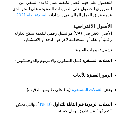
لحصول على فهم أفضل لكيفية عمل قاعدة السفر، من
لضروري الحصول على التعريفات الصحيحة على النحو الذي
دمه فريق العمل المالي في إرشاداته
المحدثة لعام 2021
.
لأصول الافتراضية
الأصل الافتراضي (VA) هو تمثيل رقمي للقيمة يمكن تداوله
قميًا أو نقله أو استخدامه لأغراض الدفع أو الاستثمار.
شمل تقييمات القيمة:
لعملات المشفرة
(مثل البيتكوين والإيثريوم
والدوجيتكوين
)
لرموز المميزة للألعاب
عض
العملات المستقرة
(بناءً على طبيعتها الدقيقة)
لعملات الرمزية غير القابلة للتداول
(
NFTs
)، والتي يمكن
صرفها" عن طريق تبادل عملة.