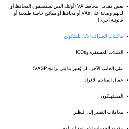
بعض مقدمي محافظ VA (أولئك الذين يستضيفون المحافظ أو
لديهم وصاية على VAs أو محافظ أو مفاتيح خاصة طبيعية أو
انونية أخرى)
اكينات الصراف الآلي للبيتكوين
لعملات المستقرة وICOs
لى الجانب الآخر ، لن يُعتبر ما يلي برامج VASP:
مال المناجم الأفراد
لمستهلكون
عاملات النظير إلى النظير
قدمو الخدمات الإضافية للبرامج