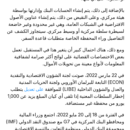
الإضافة إلى ذلك، يتم إنشاء الحسابات البنك وإدارتها بواسطة
يئة مركزي. وعلى النقيض من ذلك، يتم إنشاء عناوين الأصول
لافتراضية في الشبكات العامة، وهي غير محدودة وغير خاضعة
سيطرة سلطة مركزية أو وسيط مركزي. سيتجاوز الكشف عن
لتفاصيل وراء المحفظة الخاصة متطلبات قاعدة السفر.
مع ذلك، هناك احتمال كبير أن يتغير هذا في المستقبل. تعمل
عض الاختصاصات القضائية على لوائح أكثر صرامة لشفافية
لمعلومات لأنواع معينة من تحويلات الأموال.
في 22 مارس 2022، صوتت لجنة الشؤون الاقتصادية والنقدية
(ECON) التابعة للبرلمان الأوروبي ولجنة الحريات المدنية
العدل والشؤون الداخلية (LIBE) للموافقة
على تعديل
يتطلب
إخطار السلطات المعنية إذا تلقى أي كيان المبلغ يزيد عن 1,000
ورو من محفظة غير مستضافة.
في الفترة من 18 إلى 20 مايو 2022، اجتمع وزراء المالية
ومحافظو البنك المركزية في G7 مع صندوق النقد الدولي (IMF)
مجموعة البنك الدولي ومنظمة التعاون والتنمية الاقتصادية