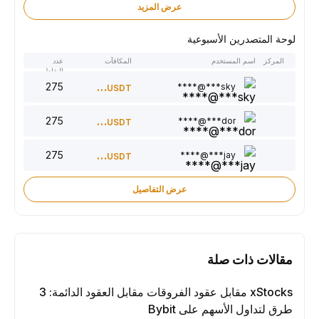
عرض المزيد
لوحة المتصدرين الأسبوعية
المركز
اسم المستخدم
المكافآت
عدد
النقاط
275
300
sky***@****
USDT
275
220
dor***@****
USDT
275
150
jay***@****
USDT
عرض التفاصيل
مقالات ذات صلة
xStocks مقابل عقود الفروقات مقابل العقود الدائمة: 3
طرق لتداول الأسهم على Bybit