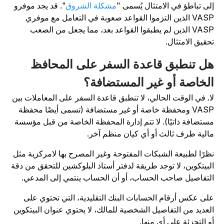
لى تباطؤ في الامتثال يُسمى "
مشكلة الشروق
". قد يجد موفرو
VASP الذين التزموا القواعد صعوبة في التعامل مع موفري
VASP الذين لم يطبقوا القواعد بعد، مما يجعل من الصعب
حقيق الامتثال.
ل تنطبق قاعدة السفر على المحافظ
لخاصة أو غير المستضافة؟
ا. في الوقت الحالي، لا تنطبق قاعدة السفر على المعاملات بين
VASP ومحفظة خاصة أو غير مستضافة (تسمى أيضًا محفظة
ستضافة ذاتيًا). لا تتم إدارة المحفظة الخاصة من قبل مؤسسة
الية طرف ثالث أو أي كيان منظم آخر.
ظرًا لطبيعة الشبكات المفتوحة وغير المصرح بها لامركزية مثل
لبيتكوين، لا توجد طريقة لدفتر أستاذ البلوكشين للتحقق من دقة
لتفاصيل صاحب الحساب، أو أن الحساب ينتمي إلى المدعي.
لى عكس أرقام الحسابات البنك التقليدية، التي تحتوي على
لعديد من التفاصيل الشخصية للمالك، لا يحتوي عنوان البيتكوين
و التجزئة على أي منها.