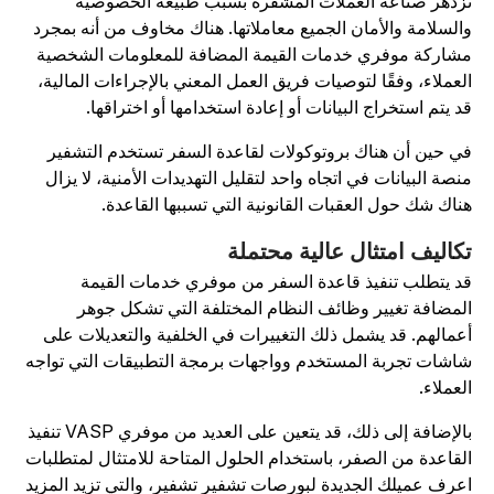
زدهر صناعة العملات المشفرة بسبب طبيعة الخصوصية
السلامة والأمان الجميع معاملاتها. هناك مخاوف من أنه بمجرد
شاركة موفري خدمات القيمة المضافة للمعلومات الشخصية
لعملاء، وفقًا لتوصيات فريق العمل المعني بالإجراءات المالية،
د يتم استخراج البيانات أو إعادة استخدامها أو اختراقها.
ي حين أن هناك بروتوكولات لقاعدة السفر تستخدم التشفير
نصة البيانات في اتجاه واحد لتقليل التهديدات الأمنية، لا يزال
ناك شك حول العقبات القانونية التي تسببها القاعدة.
كاليف امتثال عالية محتملة
د يتطلب تنفيذ قاعدة السفر من موفري خدمات القيمة
لمضافة تغيير وظائف النظام المختلفة التي تشكل جوهر
عمالهم. قد يشمل ذلك التغييرات في الخلفية والتعديلات على
اشات تجربة المستخدم وواجهات برمجة التطبيقات التي تواجه
لعملاء.
بالإضافة إلى ذلك، قد يتعين على العديد من موفري VASP تنفيذ
لقاعدة من الصفر، باستخدام الحلول المتاحة للامتثال لمتطلبات
عرف عميلك الجديدة لبورصات تشفير تشفير، والتي تزيد المزيد