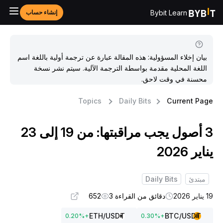
Bybit Learn
إنشاء حساب
بيان إخلاء المسؤولية: هذه المقالة عبارة عن ترجمة أولية باللغة اسم
اللغة المحلية مقدمة بواسطة الترجمة الآلية. سيتم نشر نسخة
محسنة في وقت لاحق.
Topics
Daily Bits
Current Pag
3 أصول يجب مراقبتها: من 19 إلى 23
ناير 2026
مبتدئ
Daily Bits
ناير 2026
دقائق من القراءة 3
652
ETH
/USDT
BTC
/USDT
0.20
%
+
0.30
%
+