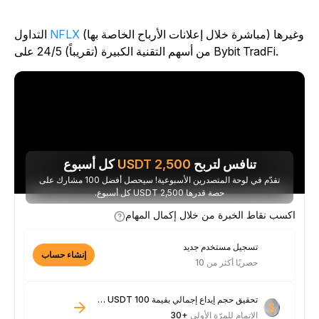
(مباشرة خلال إعلانات الأرباح الخاصة بها) وغيرها
NFLX
التداول
من أسهم التقنية الكبيرة (تقريباً) 24/5 على Bybit TradFi.
تنافس لتربح
2,500
USDT
كل أسبوع
تقدّم في لوحة المتصدرين الأسبوعية! سيحصل أفضل 100 مشارك على
حصة قدرها 2,500 USDT كل أسبوع.
اكسب نقاط الخبرة من خلال إكمال المهام
تسجيل مستخدم جديد
إنشاء حساب
حصريًا أكثر من 10
تحقيق حجم إيداع إجمالي بقيمة 100 USDT فأكثر
الإتمام للمرّة الأولى
+30