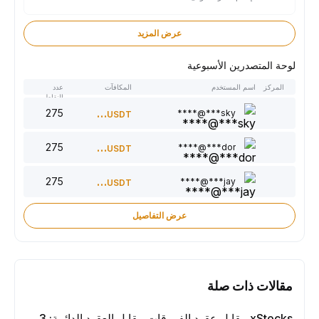
عرض المزيد
لوحة المتصدرين الأسبوعية
المركز
اسم المستخدم
المكافآت
عدد
النقاط
275
300
sky***@****
USDT
275
220
dor***@****
USDT
275
150
jay***@****
USDT
عرض التفاصيل
مقالات ذات صلة
xStocks مقابل عقود الفروقات مقابل العقود الدائمة: 3