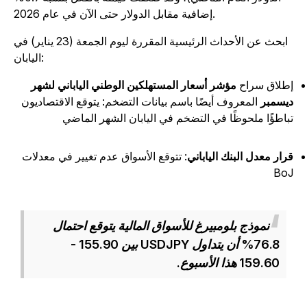
إضافية مقابل الدولار حتى الآن في عام 2026.
ابحث عن الأحداث الرئيسية المقررة ليوم الجمعة (23 يناير) في
اليابان:
طلاق سراح
مؤشر أسعار المستهلكين الوطني الياباني لشهر
يسمبر
المعروف أيضًا باسم بيانات التضخم: يتوقع الاقتصاديون
باطؤًا ملحوظًا في التضخم في اليابان الشهر الماضي
رار معدل البنك الياباني
: تتوقع الأسواق عدم تغيير في معدلات
Bo
نموذج بلومبيرغ للأسواق المالية يتوقع احتمال
76.8% أن يتداول USDJPY بين 155.90 -
159.60 هذا الأسبوع.