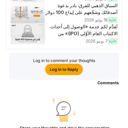
السباق الذهبي للفرق: بادر بدعوة
أصدقائك وشجِّعهم على إيداع 100 دولار
وتنفيذ عمليات تداوُل بقيمة 10 دولار
جارية
18 يوليو 2026
لكسَب مكافآت مُضاعَفة
نُقدِّم لكم خدمة «الوصول إلى أحداث
الاكتتاب العام الأوَّلي (IPO)» من
Bybit، بوابتك للوصول المبكر إلى فرص
جارية
7 يونيو 2026
الاكتتاب العام الأوَّلي العالمية
Log in to comment your thoughts
Log In to Reply
Comments
Share your thoughts and drive the conversation.