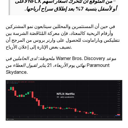
من المتوقع أن تتحرك أسعار أسهم NFLX لأعلى
أو لأسفل بنسبة 7% بعد إطلاق سراح أرباحها.
في حين أن المستثمرين والمحللين سيتابعون نمو المشتركين
وأرقام الربحية كالمعتاد، فإن معركة المُنَاقَصَة الشرسة بين
نتفليكس وباراماونت للحصول على وارنر بروس من المرجح أن
تضيف بعض الإثارة إلى إعلان الأرباح.
ملحوظة: لدى الحاملين في Warner Bros. Discovery موعد
نهائي يوم الأربعاء، 21 يناير لقبول العطاء من Paramount
Skydance.