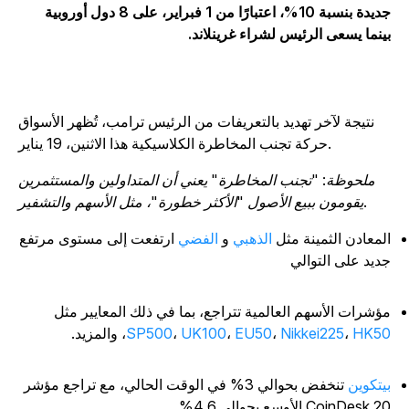
جديدة بنسبة 10%، اعتبارًا من 1 فبراير، على 8 دول أوروبية
ينما يسعى الرئيس لشراء غرينلاند.
نتيجة لآخر تهديد بالتعريفات من الرئيس ترامب، تُظهر الأسواق
حركة تجنب المخاطرة الكلاسيكية هذا الاثنين، 19 يناير.
ملحوظة: "تجنب المخاطرة" يعني أن المتداولين والمستثمرين
يقومون ببيع الأصول "الأكثر خطورة"، مثل الأسهم والتشفير.
لمعادن الثمينة مثل
الذهبي
و
الفضي
ارتفعت إلى مستوى مرتفع
ديد على التوالي
ؤشرات الأسهم العالمية تتراجع، بما في ذلك المعايير مثل
HK5
،
Nikkei225
،
EU50
،
UK100
،
SP500
، والمزيد.
يتكوين
تنخفض بحوالي 3% في الوقت الحالي، مع تراجع مؤشر
CoinDesk  الأوسع بحوالي 4.6%.