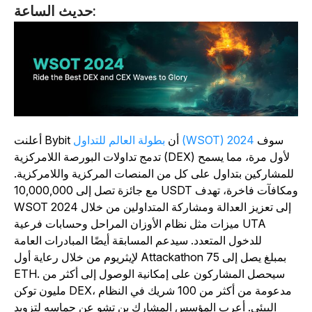
حديث الساعة:
سوف
بطولة العالم للتداول (WSOT) 2024
أعلنت Bybit أن
تدمج تداولات البورصة اللامركزية (DEX) لأول مرة، مما يسمح
للمشاركين بتداول على كل من المنصات المركزية واللامركزية.
مع جائزة تصل إلى 10,000,000 USDT ومكافآت فاخرة، تهدف
WSOT 2024 إلى تعزيز العدالة ومشاركة المتداولين من خلال
ميزات مثل نظام الأوزان المراحل وحسابات فرعية UTA
للدخول المتعدد. سيدعم المسابقة أيضًا المبادرات العامة
لإيثريوم من خلال رعاية أول Attackathon بمبلغ يصل إلى 75
ETH. سيحصل المشاركون على إمكانية الوصول إلى أكثر من
مليون توكن DEX، مدعومة من أكثر من 100 شريك في النظام
البيئي. أعرب المؤسس المشارك بن تشو عن حماسه لتزويد