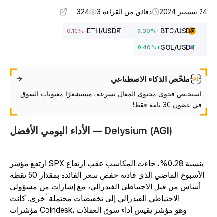
بتمبر 2024
دقائق من القراءة 3
324
ETH
/USDT
BTC
/USDT
%
-0.10
0.30
%
+
SOL
/USDT
0.40
%
+
ملخّص الذكاء الاصطناعي
استخلص فحوى محتوى المقال بسرعة، مستشعرًا معنويات السوق
في غضون 30 ثانية فقط!
الأداء اليومي الأفضل — Delysium (AGI)
ارتفع مؤشر SPX بنسبة 0.28%، جاءت المكاسب عقب ارتفاع
الأسبوع الماضي الذي قادته خفض سعر الفائدة بمقدار 50 نقطة
أساس من قبل الاحتياطي الفيدرالي، مع إشارات من مسؤولي
الاحتياطي الفيدرالي إلى تخفيضات محتملة أخرى. كانت
مؤشرات Coindesk، وهو مؤشر يقيس أداء سوق العملات