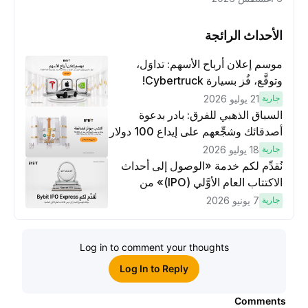
الأحداث الرائجة
موسم إعلان أرباح الأسهم: تداوَل،
وتوقَّع، فُز بسيارة Cybertruck!
جارية
21 يوليو 2026
السباق الذهبي للفرق: بادر بدعوة
أصدقائك وشجِّعهم على إيداع 100 دولار
وتنفيذ عمليات تداوُل بقيمة 10 دولار
جارية
18 يوليو 2026
لكسَب مكافآت مُضاعَفة
نُقدِّم لكم خدمة «الوصول إلى أحداث
الاكتتاب العام الأوَّلي (IPO)» من
Bybit، بوابتك للوصول المبكر إلى فرص
جارية
7 يونيو 2026
الاكتتاب العام الأوَّلي العالمية
Log in to comment your thoughts
Log In to Reply
Comments