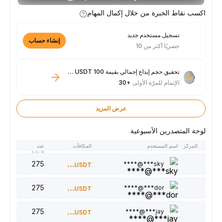
اكسب نقاط الخبرة من خلال إكمال المهام
تسجيل مستخدم جديد
إنشاء حساب
حصريًا أكثر من 10
تحقيق حجم إيداع إجمالي بقيمة 100 USDT فأكثر
الإتمام للمرّة الأولى
+30
عرض المزيد
لوحة المتصدرين الأسبوعية
المركز
اسم المستخدم
المكافآت
عدد
النقاط
275
300
sky***@****
USDT
275
220
dor***@****
USDT
275
150
jay***@****
USDT