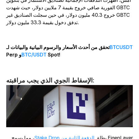
أمس، أظهرت التدفقات الإجمالية لصناديق الاستثمار في بتكوين
الفورية صافي خروج بقيمة 7 ملايين دولار، حيث شهدت GBTC
خروج 40.3 مليون دولار، في حين سجلت الصناديق غير GBTC
تدفق دخول بقيمة 33.3 مليون دولار.
BTCUSD
تحقق من أحدث الأسعار والرسوم البيانية والبيانات لـ
Spot!
BTC/USDT
Perp و
الإسقاط الجوي الذي يجب مراقبته:
EigenLaye يطلق
الدفعة الثانية من Stake Drop
، مما يسمح