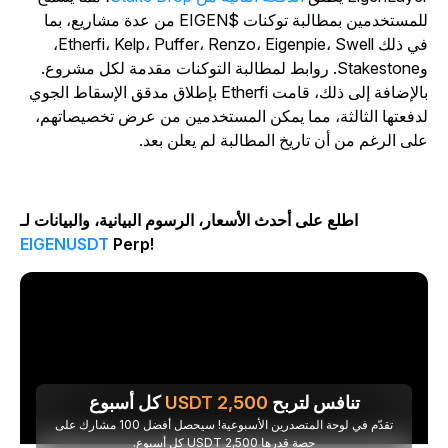
للمستخدمين بمطالبة توكنات $EIGEN من عدة مشاريع، بما
في ذلك Etherfi، Kelp، Puffer، Renzo، Eigenpie، Swell،
وStakestone. روابط لمطالبة التوكنات مقدمة لكل مشروع.
بالإضافة إلى ذلك، قامت Etherfi بإطلاق مدقق الإسقاط الجوي
دفعتها الثالثة، مما يمكن المستخدمين من عرض تخصيصاتهم،
لى الرغم من أن تاريخ المطالبة لم يعلن بعد.
اطلع على أحدث الأسعار، الرسوم البيانية، والبيانات لـ
EIGENUSDT
Perp!
تنافس لتربح
2,500
USDT
كل أسبوع
تقدّم في لوحة المتصدرين الأسبوعية! سيحصل أفضل 100 مشارك على
حصة قدرها 2,500 USDT كل أسبوع.