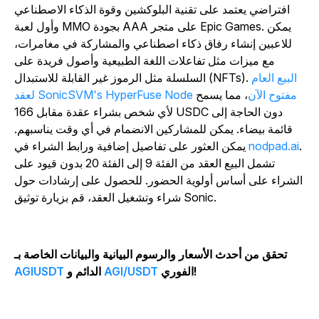
افتراضي يعتمد على تقنية البلوكشين وقوة الذكاء الاصطناعي
وأول لعبة MMO بجودة AAA على متجر Epic Games. يمكن
للاعبين إنشاء رفاق ذكاء اصطناعي والمشاركة في مغامرات،
مع ميزات مثل تفاعلات اللغة الطبيعية وأصول فريدة على
البيع العام
السلسلة مثل الرموز غير القابلة للاستبدال (NFTs).
لعقد SonicSVM's HyperFuse Node مفتوح الآن
، مما يسمح
لأي شخص بشراء عقدة مقابل 166 USDC دون الحاجة إلى
قائمة بيضاء. يمكن للمشاركين الانضمام في أي وقت يناسبهم.
.
nodpad.ai
يمكن العثور على تفاصيل إضافية ورابط الشراء في
تشمل البيع العقد من الفئة 9 إلى الفئة 20 بدون قيود على
لشراء على أساس أولوية الحضور. للحصول على إرشادات حول
شراء وتشغيل العقد، قم بزيارة توثيق Sonic.
تحقق من أحدث الأسعار والرسوم البيانية والبيانات الخاصة بـ
الفوري!
AGI/USDT
الدائم و
AGIUSDT