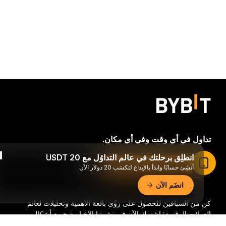
تداول في أي وقت وفي أي مكان.
انطلِق برحلتك في عالم التداوُل مع 20 USDT
اقرأ المقال في تطبيق Bybit
Download Bybit App
أنشِئ حسابًا وابدَأ بالإيداع لتكسَب 20 دولار الآن
انضَم الآن
كن من السباقين للحصول على رؤًى بالغة الأهمية وتحليلات لعالم
العملات الرقمية: اشترك الآن في نشرتنا الإخبارية.
جميع أشكال
الاستثمار تحمل مخاطر، بما في ذلك خطر فقدان كامل المبلغ