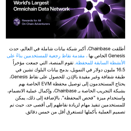
أطلقت Chainbase، أكبر شبكة بيانات شاملة في العالم، حدث
Genes الخاص بها
، مقدمة نقاط رجعية للمستخدمين بناءً على
لأنشطة السابقة للمحفظة.
تقوم المنصة، التي جمعت مؤخراً
16.5 مليون دولار في التمويل، بدمج بيانات البلوك تشين في
طبقة شفافة وغير مقيدة بالإذن. للحصول على نقاط Genesis،
يحتاج المستخدمون إلى توصيل محفظة EVM الخاصة بهم
بشبكة التجريب الخاصة بـ Chainbase، وإكمال عملية الانضمام،
استخدام ميزة "فحص المحفظة". بالإضافة إلى ذلك، يمكن
لمستخدمين تنفيذ مهام لزيادة نقاطهم إلى أقصى حد، حيث تم
صميم العملية بأكملها لتستغرق أقل من خمس دقائق.