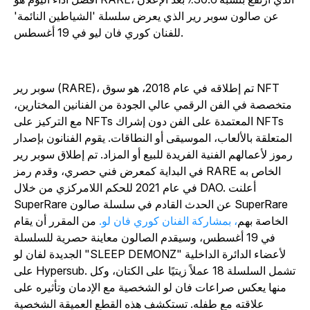
عن صالون سوبر رير الذي يعرض سلسلة 'الشياطين النائمة'
للفنان كوري فان ليو في 19 أغسطس.
سوبر رير (RARE)، تم إطلاقه في عام 2018، هو سوق NFT
متخصصة في الفن الرقمي عالي الجودة من الفنانين المختارين،
مع التركيز على NFTs المعتمدة على الفن دون إشراك NFTs
المتعلقة بالألعاب، الموسيقى أو النطاقات. يقوم الفنانون بإصدار
رموز لأعمالهم الفنية الفريدة للبيع أو المزاد. تم إطلاق سوبر رير
في البداية كمعرض فني حصري، وقدم رمز RARE الخاص به
في عام 2021 للحكم اللامركزي من خلال DAO. أعلنت
SuperRare عن الحدث القادم في سلسلة صالون SuperRare
الخاصة بهم
، بمشاركة الفنان كوري فان لو.
من المقرر أن يقام
في 19 أغسطس، وسيقدم الصالون معاينة حصرية للسلسلة
الجديدة لفان لو "SLEEP DEMONZ" لأعضاء الدائرة الداخلية
على Hypersub. تشمل السلسلة 18 عملاً زيتيًا على الكتان، وكل
منها يعكس صراعات فان لو الشخصية مع الإدمان وتأثيره على
علاقته مع طفله. تستكشف هذه القطع العميقة الشخصية