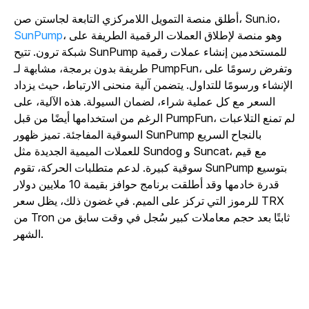
أطلق منصة التمويل اللامركزي التابعة لجاستن صن، Sun.io،
، وهو منصة لإطلاق العملات الرقمية الطريفة على
SunPump
شبكة ترون. تتيح SunPump للمستخدمين إنشاء عملات رقمية
طريفة بدون برمجة، مشابهة لـ PumpFun، وتفرض رسومًا على
الإنشاء ورسومًا للتداول. يتضمن آلية منحنى الارتباط، حيث يزداد
السعر مع كل عملية شراء، لضمان السيولة. هذه الآلية، على
الرغم من استخدامها أيضًا من قبل PumpFun، لم تمنع التلاعبات
السوقية المفاجئة. تميز ظهور SunPump بالنجاح السريع
للعملات الميمية الجديدة مثل Sundog و Suncat، مع قيم
سوقية كبيرة. لدعم متطلبات الحركة، تقوم SunPump بتوسيع
قدرة خادمها وقد أطلقت برنامج حوافز بقيمة 10 ملايين دولار
للرموز التي تركز على الميم. في غضون ذلك، يظل سعر TRX
من Tron ثابتًا بعد حجم معاملات كبير سُجل في وقت سابق من
الشهر.