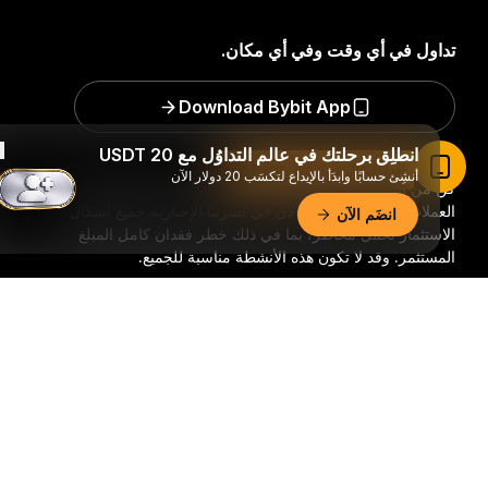
تداول في أي وقت وفي أي مكان.
Download Bybit App
انطلِق برحلتك في عالم التداوُل مع 20 USDT
اقرأ المقال في تطبيق Bybit
أنشِئ حسابًا وابدَأ بالإيداع لتكسَب 20 دولار الآن
كن من السباقين للحصول على رؤًى بالغة الأهمية وتحليلات لعالم
العملات الرقمية: اشترك الآن في نشرتنا الإخبارية.
جميع أشكال
انضَم الآن
الاستثمار تحمل مخاطر، بما في ذلك خطر فقدان كامل المبلغ
المستثمر. وقد لا تكون هذه الأنشطة مناسبة للجميع.
ملخّص تفصيليّ
اشترك
تابعنا: