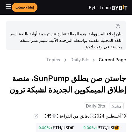
Bybit Learn
إنشاء حساب
بيان إخلاء المسؤولية: هذه المقالة عبارة عن ترجمة أولية باللغة اسم
اللغة المحلية مقدمة بواسطة الترجمة الآلية. سيتم نشر نسخة
محسنة في وقت لاحق.
Topics
Daily Bits
Current Pag
جاستن صن يطلق SunPump، منصة
طلاق الميمكوين الجديدة لشبكة ترون
مبتدئ
Daily Bits
غسطس 2024
دقائق من القراءة 3
345
ETH
/USDT
BTC
/USDT
0.00
%
+
0.30
%
+