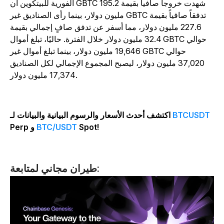
الفورية للبيتكوين أن GBTC شهدت خروجاً صافياً بقيمة 195.2
مليون دولار، بينما رأى الصناديق غير GBTC تدفقاً صافياً بقيمة
227.6 مليون دولار، مما أسفر عن تدفق صافٍ إجمالي بقيمة
32.4 مليون دولار خلال الفترة. حاليًا، تبلغ أموال GBTC حوالي
19,646 مليون دولار، بينما تبلغ أموال غير GBTC حوالي
37,020 مليون دولار، ليصبح المجموع الإجمالي لكل الصناديق
17,374 مليون دولار.
BTCUSDT
اكتشف أحدث الأسعار والرسوم البيانية والبيانات لـ
Spot!
BTC/USDT
Perp و
طيران مجاني لمتابعة: