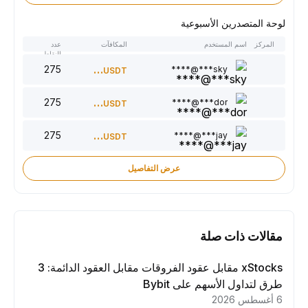
لوحة المتصدرين الأسبوعية
المركز
اسم المستخدم
المكافآت
عدد
النقاط
275
300
sky***@****
USDT
275
220
dor***@****
USDT
275
150
jay***@****
USDT
عرض التفاصيل
مقالات ذات صلة
xStocks مقابل عقود الفروقات مقابل العقود الدائمة: 3
طرق لتداول الأسهم على Bybit
6 أغسطس 2026