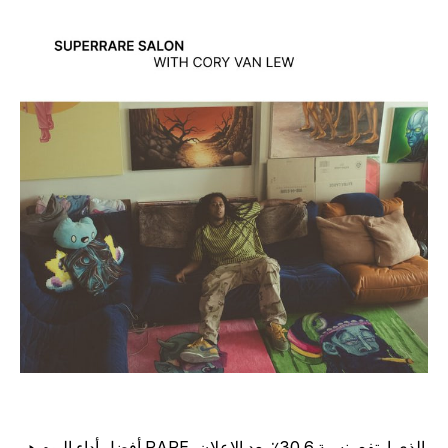
أفضل أداء اليوم هو RARE، الذي ارتفع بنسبة 30.6٪ بعد الإعلان