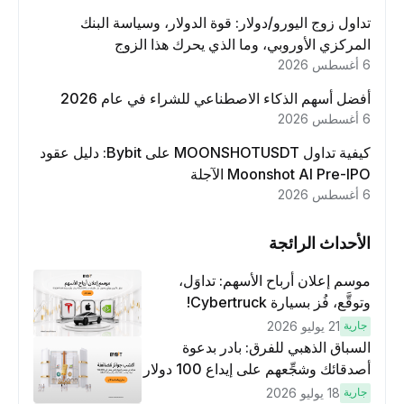
تداول زوج اليورو/دولار: قوة الدولار، وسياسة البنك
المركزي الأوروبي، وما الذي يحرك هذا الزوج
6 أغسطس 2026
أفضل أسهم الذكاء الاصطناعي للشراء في عام 2026
6 أغسطس 2026
كيفية تداول MOONSHOTUSDT على Bybit: دليل عقود
Moonshot AI Pre-IPO الآجلة
6 أغسطس 2026
الأحداث الرائجة
موسم إعلان أرباح الأسهم: تداوَل،
وتوقَّع، فُز بسيارة Cybertruck!
جارية
21 يوليو 2026
السباق الذهبي للفرق: بادر بدعوة
أصدقائك وشجِّعهم على إيداع 100 دولار
وتنفيذ عمليات تداوُل بقيمة 10 دولار
جارية
18 يوليو 2026