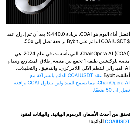
أفضل أداء اليوم هو COAI، بزيادة 440.0% بعد أن تم إدراج عقد
على Bybit برافعة تصل إلى 50x.
ChainOpera AI (COAI)، التي تأسست في عام 2024، هي
منصة بلوكتشين طبقة 1 تجمع بين منصة إطلاق المشاريع ونظام
AI الفيدرالي للتعلم الآلي اللامركزي، والتدقيق، والتحليلات.
طلقت Bybit
عقد COAIUSDT الدائم بالشراكة مع
ChainOpera AI، مما يسمح للمتداولين بتداول COAI برافعة
ل إلى 50 ضعفًا.
حقق من أحدث الأسعار، الرسوم البيانية، والبيانات لعقود
COAIUSD
الدائمة!