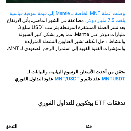
وصلت عملة MNT الخاصة بـ Mantle إلى قيمة سوقية قياسية
ت 7.5 مليار دولار
، مضاعفة في الشهر الماضي. يأتي الارتفاع
بعد نشر العملة المستقرة المرتبطة بترامب USD1 مبلغ 3
مليارات دولار على Mantle، مما يعزز بشكل كبير السيولة
النشاط داخل الكتلة. تشير العناوين النشطة المتزايدة
المؤشرات الفنية القوية إلى استمرار الزخم الصعودي لـ MNT.
حقق من أحدث الأسعار، الرسوم البيانية، والبيانات لـ
MNTUSD
عقد دائم و
MNT/USDT
عقود التداول الفوري!
فقات ETF بيتكوين للتداول الفوري
فئة
التدفق (بالملا