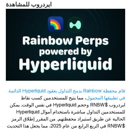
ايردروب للمشاهدة
قام محفظة Rainbow بدمج التداول بعقود Hyperliquid الدائمة
ي تطبيقها المحمول
، مما يتيح للمستخدمين كسب نقاط
ايردروب $RNBW وحجم Hyperliquid في نفس الوقت. يمكن
للمستخدمين التداول مباشرة باستخدام أموال Hyperliquid
لحالية عن طريق استيراد محفظتهم. من المقرر إطلاق الرمز
$RNBW في الربع الرابع من عام 2025، مما يجعل هذا التحديث