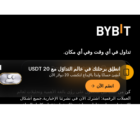
تداول في أي وقت وفي أي مكان.
Download Bybit App
انطلِق برحلتك في عالم التداوُل مع 20 USDT
اقرأ المقال في تطبيق Bybit
أنشِئ حسابًا وابدَأ بالإيداع لتكسَب 20 دولار الآن
انضَم الآن
كن من السباقين للحصول على رؤًى بالغة الأهمية وتحليلات لعالم
العملات الرقمية: اشترك الآن في نشرتنا الإخبارية.
جميع أشكال
الاستثمار تحمل مخاطر، بما في ذلك خطر فقدان كامل المبلغ
المستثمر. وقد لا تكون هذه الأنشطة مناسبة للجميع.
ملخّص تفصيليّ
اشترك