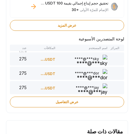
تحقيق حجم إيداع إجمالي بقيمة 100 USDT فأكثر
الإتمام للمرّة الأولى
+30
عرض المزيد
لوحة المتصدرين الأسبوعية
المركز
اسم المستخدم
المكافآت
عدد
النقاط
275
300
sky***@****
USDT
275
220
dor***@****
USDT
275
150
jay***@****
USDT
عرض التفاصيل
مقالات ذات صلة