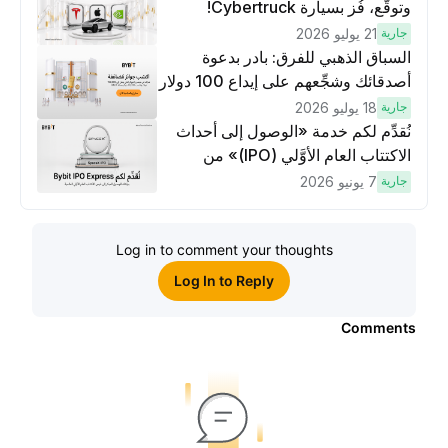
وتوقَّع، فُز بسيارة Cybertruck!
جارية
21 يوليو 2026
السباق الذهبي للفرق: بادر بدعوة
أصدقائك وشجِّعهم على إيداع 100 دولار
وتنفيذ عمليات تداوُل بقيمة 10 دولار
جارية
18 يوليو 2026
لكسَب مكافآت مُضاعَفة
نُقدِّم لكم خدمة «الوصول إلى أحداث
الاكتتاب العام الأوَّلي (IPO)» من
Bybit، بوابتك للوصول المبكر إلى فرص
جارية
7 يونيو 2026
الاكتتاب العام الأوَّلي العالمية
Log in to comment your thoughts
Log In to Reply
Comments