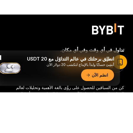
تداول في أي وقت وفي أي مكان.
انطلِق برحلتك في عالم التداوُل مع 20 USDT
اقرأ المقال في تطبيق Bybit
أنشِئ حسابًا وابدَأ بالإيداع لتكسَب 20 دولار الآن
Download Bybit App
انضَم الآن
كن من السباقين للحصول على رؤًى بالغة الأهمية وتحليلات لعالم
العملات الرقمية: اشترك الآن في نشرتنا الإخبارية.
جميع أشكال
الاستثمار تحمل مخاطر، بما في ذلك خطر فقدان كامل المبلغ
ملخّص تفصيليّ
المستثمر. وقد لا تكون هذه الأنشطة مناسبة للجميع.
اشترك