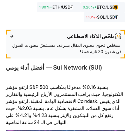
ETH
/USDT
BTC
/USDT
1.80
%
+
0.20
%
+
SOL
/USDT
%
-1.10
ملخّص الذكاء الاصطناعي
استخلص فحوى محتوى المقال بسرعة، مستشعرًا معنويات السوق
في غضون 30 ثانية فقط!
أفضل أداء يومي — Sui Network (SUI)
ارتفع مؤشر S&P 500 بنسبة 0.16% مدفوعًا بمكاسب
التكنولوجيا، حيث يراقب المستثمرون الأرباح الرئيسية والتقارير
الاقتصادية الهامة المقبلة. ارتفع مؤشر Coindesk، الذي يقيس
أداء سوق العملات المشفرة بشكل عام، بنسبة 2.03%، حيث
ارتفع كل من البيتكوين والإيثر بنسبة 4.23% و4.21% على
التوالي في الـ 24 ساعة الماضية.