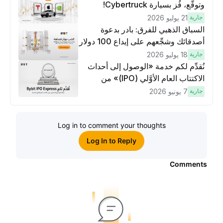
وتوقَّع، فُز بسيارة Cybertruck!
جارية
21 يوليو 2026
السباق الذهبي للفرق: بادر بدعوة
أصدقائك وشجِّعهم على إيداع 100 دولار
وتنفيذ عمليات تداوُل بقيمة 10 دولار
جارية
18 يوليو 2026
لكسَب مكافآت مُضاعَفة
نُقدِّم لكم خدمة «الوصول إلى أحداث
الاكتتاب العام الأوَّلي (IPO)» من
Bybit، بوابتك للوصول المبكر إلى فرص
جارية
7 يونيو 2026
الاكتتاب العام الأوَّلي العالمية
Log in to comment your thoughts
Log In to Reply
Comments