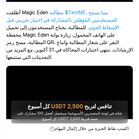
مطالبة $TestME، مما يسمح
أطلقت Magic Eden
للمستخدمين المؤهلين بالمشاركة في اختبار تجريبي قبل
الإسقاط الجوي.
للمطالبة، يحتاج المستخدمون إلى تحميل
محفظة Magic Eden على الهاتف المحمول، زيارة بوابة
المطالبة، مسح رمز QR، النقر على شعار المطالبة واتباع
الإرشادات. تنتهي اختبارات المحاكاة في 31 أكتوبر، مع المزيد من
التحديثات التي ستتبعها.
تنافس لتربح
2,500
USDT
كل أسبوع
تقدّم في لوحة المتصدرين الأسبوعية! سيحصل أفضل 100 مشارك على
حصة قدرها 2,500 USDT كل أسبوع.
اكسب نقاط الخبرة من خلال إكمال المهام