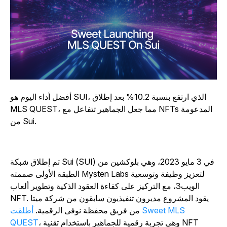
أفضل أداء اليوم هو SUI، الذي ارتفع بنسبة 10.2% بعد إطلاق
MLS QUEST، مما جعل الجماهير تتفاعل مع NFTs المدعومة
من Sui.
تم إطلاق شبكة Sui (SUI) في 3 مايو 2023، وهي بلوكشين من
الطبقة الأولى صممته Mysten Labs لتعزيز وظيفة وتوسعية
الويب3، مع التركيز على كفاءة العقود الذكية وتطوير ألعاب
NFT. يقود المشروع مديرون تنفيذيون سابقون من شركة ميتا
من فريق محفظة نوفى الرقمية.
أطلقت Sweet MLS
، وهي تجربة رقمية للجماهير باستخدام تقنية NFT
QUEST