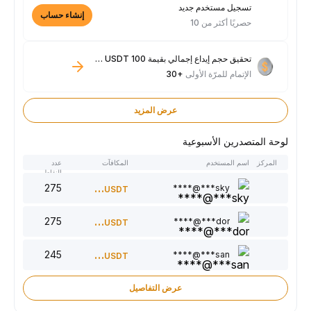
تسجيل مستخدم جديد
إنشاء حساب
حصريًا أكثر من 10
تحقيق حجم إيداع إجمالي بقيمة 100 USDT فأكثر
الإتمام للمرّة الأولى
+30
عرض المزيد
لوحة المتصدرين الأسبوعية
المركز
اسم المستخدم
المكافآت
عدد
النقاط
275
300
sky***@****
USDT
275
220
dor***@****
USDT
245
150
san***@****
USDT
عرض التفاصيل