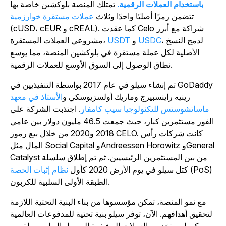
باستخدام العملات الرقمية.
تمتلك المنصة بلوكشين خاصة بها
تتضمن رمزًا أصليًا واحدًا وثلاث
عملات مستقرة خوارزمية
(cUSD، cEUR و cREAL). كما عقدت Celo شراكة مع أبرز
، لدمج النسخ
USDC
و
USDT
مشروعي العملات المستقرة،
الأصلية لكل عملة مستقرة في بلوكشين المنصة، مما يوسع
نطاق الوصول إلى السوق الأوسع للعملات الرقمية.
تم إنشاء سيلو في عام 2017 بواسطة التنفيذيين في GoDaddy
رينيه راينسبيرج وماريك أولسزيوسكي و
الأستاذ في معهد
ماساتشوستس للتكنولوجيا سيب كامفار
. اجتذبت الشركة على
الفور مستثمرين كبار، حيث جمعت 46.5 مليون دولار بين عامي
2018 و2020 من خلال بيع رموز CELO. كانت شركات رأس
المال مثل Social Capital وAndreessen Horowitz وGeneral
Catalyst من بين المستثمرين الرئيسيين. ثم تم إطلاق سلسلة
(PoS)
كتل سيلو في يوم الأرض 2020 كأول
نظام إثبات الحصة
الطبقة الأولى السلبية للكربون.
مع نمو المنصة، تمكن مؤسسوها من بناء البنية التحتية اللازمة
لتحقيق أهدافهم. الآن، توفر سيلو بنية تحتية للمدفوعات العالمية