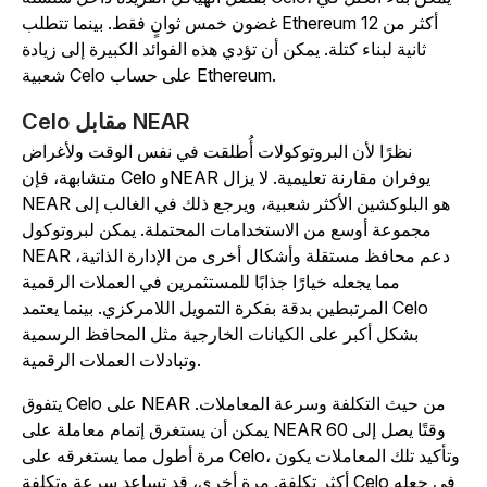
غضون خمس ثوانٍ فقط. بينما تتطلب Ethereum أكثر من 12
ثانية لبناء كتلة. يمكن أن تؤدي هذه الفوائد الكبيرة إلى زيادة
شعبية Celo على حساب Ethereum.
Celo مقابل NEAR
نظرًا لأن البروتوكولات أُطلقت في نفس الوقت ولأغراض
متشابهة، فإن Celo وNEAR يوفران مقارنة تعليمية. لا يزال
NEAR هو البلوكشين الأكثر شعبية، ويرجع ذلك في الغالب إلى
مجموعة أوسع من الاستخدامات المحتملة. يمكن لبروتوكول
NEAR دعم محافظ مستقلة وأشكال أخرى من الإدارة الذاتية،
مما يجعله خيارًا جذابًا للمستثمرين في العملات الرقمية
المرتبطين بدقة بفكرة التمويل اللامركزي. بينما يعتمد Celo
بشكل أكبر على الكيانات الخارجية مثل المحافظ الرسمية
وتبادلات العملات الرقمية.
يتفوق Celo على NEAR من حيث التكلفة وسرعة المعاملات.
يمكن أن يستغرق إتمام معاملة على NEAR وقتًا يصل إلى 60
مرة أطول مما يستغرقه على Celo، وتأكيد تلك المعاملات يكون
أكثر تكلفة. مرة أخرى، قد تساعد سرعة وتكلفة Celo في جعله