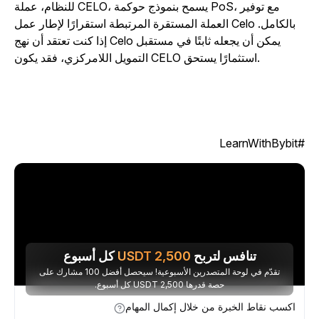
للنظام، عملة CELO، يسمح بنموذج حوكمة PoS، مع توفير
العملة المستقرة المرتبطة استقرارًا لإطار عمل Celo بالكامل.
إذا كنت تعتقد أن نهج Celo يمكن أن يجعله ثابتًا في مستقبل
التمويل اللامركزي، فقد يكون CELO استثمارًا يستحق.
#LearnWit
تنافس لتربح
2,500
USDT
كل أسبوع
تقدّم في لوحة المتصدرين الأسبوعية! سيحصل أفضل 100 مشارك على
حصة قدرها 2,500 USDT كل أسبوع.
اكسب نقاط الخبرة من خلال إكمال المهام