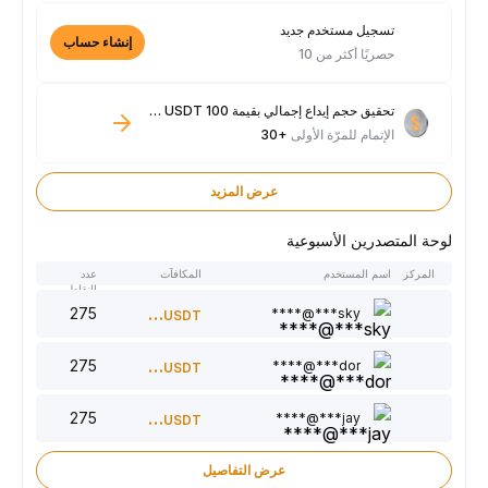
تسجيل مستخدم جديد
إنشاء حساب
حصريًا أكثر من 10
تحقيق حجم إيداع إجمالي بقيمة 100 USDT فأكثر
الإتمام للمرّة الأولى
+30
عرض المزيد
لوحة المتصدرين الأسبوعية
المركز
اسم المستخدم
المكافآت
عدد
النقاط
275
300
sky***@****
USDT
275
220
dor***@****
USDT
275
150
jay***@****
USDT
عرض التفاصيل