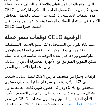
التي تتمتع بالوعد المستقبلي والاستقرار الحالي. قطعة عملة
CELO، بفضل الطبيعة المبتكرة لبلوكشين Celo، تتمتع بكل من
هذه الصفات الأساسية. إذا كنت على استعداد لتحمل المخاطر
لكامنة في استثمار العملات الرقمية وتبحث عن رمز محدد، فإن
CELO ليست خيارًا سيئًا.
توقعات سعر عملة CELO الرقمية
بينما يكاد يكون من المستحيل دائمًا التنبؤ بالأسعار المستقبلية
بدقة من أي نوع، يمكن للخبراء تقييم العملة وبروتوكول
البلوكشين وراءها قبل تحديد التوقعات العامة. في حالة عملة
CELO، يمكن للنموذج المتوافق مع الأجهزة المحمولة أن يؤدي
إلى زيادة طويلة الأمد في السعر.
شهدت CELO ارتفاعًا وجيزًا في منتصف مارس 2024 ليصل
إلى 1.75 دولار، رغم أنها سرعان ما تراجعت إلى مستوى
منخفض بلغ 0.76 دولار في غضون شهر. كانت العملة تتداول
بشكل جانبي منذ ذلك الوقت. على الرغم من الانخفاض الأخير
في سعر CELO، إلا أن العديد من المتنبئين يحملون توقعات
يتوقع أن يتجاوز CELO
إيجابية لعملة CELO. DigitalCoinPrice