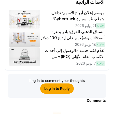
الأحداث الرائجة
موسم إعلان أرباح الأسهم: تداوَل،
وتوقَّع، فُز بسيارة Cybertruck!
جارية
21 يوليو 2026
السباق الذهبي للفرق: بادر بدعوة
أصدقائك وشجِّعهم على إيداع 100 دولار
وتنفيذ عمليات تداوُل بقيمة 10 دولار
جارية
18 يوليو 2026
لكسَب مكافآت مُضاعَفة
نُقدِّم لكم خدمة «الوصول إلى أحداث
الاكتتاب العام الأوَّلي (IPO)» من
Bybit، بوابتك للوصول المبكر إلى فرص
جارية
7 يونيو 2026
الاكتتاب العام الأوَّلي العالمية
Log in to comment your thoughts
Log In to Reply
Comments