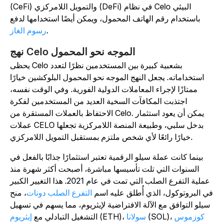
(CeFi) والتمويل اللامركزي (DeFi) في نظام Celo البيئي
باستخدام رقم الهاتف المحمول، ويمكن أيضًا استخدامها لدفع
.
رسوم الغاز
نهج Celo الموجه نحو المحمول
يحظى Celo بشعبية كبيرة بين المستخدمين نظرًا لتعدد
استخداماته. يجعل النهج الموجه نحو المحمول البلوكشين خيارًا
ممتازًا لإجراء المعاملات الدولية الفورية. وفي الوقت نفسه،
اجتذبت المكافآت السخية العديد من المستخدمين لفكرة
الاحتفاظ بالعملات المستقرة من Celo. يمكن أن يعود استثمار
عملات CELO بدخل سلبي، وطبيعة المنصة اللامركزية تجعلها
خيارًا رائعًا لأي شخص ملتزم بمستقبل التمويل اللامركزي.
بينما كانت عملة سيلو الرقمية تعتبر استثمارًا جذابًا بالفعل في
السنوات التي تلت تأسيسها مباشرة، أصبحت أكثر شهرة منذ
عملية التفرع الصلب التي تمت في عام 2021. هذا التغيير الكبير
ي البروتوكول، الذي أُطلق عليه اسم
التفرع الصلب دونات
، منح
سيلو التوافق مع الآلة الافتراضية لإيثريوم، مما يسهم في تسهيل
كوزموس
(SOL)،
سولانا
(ETH)،
التشغيل التبادلي مع
إيثريوم