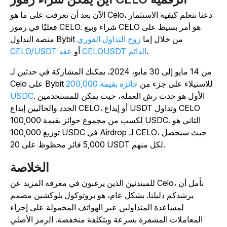
الآن بعد أن تعرفت على ما هو Celo، دعنا نتعلم كيفية الاستثمار
فعليًا في رموز CELO. شراء وبيع CELO هو أمر بسيط على
منصة التداول Bybit من خلال إما
زوج التداول الفوري
.
عقد CELOUSDT الدائم
أو
CELO/USDT
من 14 مايو إلى 30 مايو، 2024، يمكنك المشاركة في حدثين لـ
Celo على Bybit للاستيلاء على جزء من
جائزة بقيمة 200,000
. الأول هو حدث رش العملة، حيث يمكن للمستخدمين
USDC
الجدد والحاليين إيداع CELO، أو إيداع USDT وتداول CELO
لكسب من مجموع جوائز بقيمة 100,000 USDC. الثاني هو
توزيع 100,000 USDC في Airdrop لـ CELO، حيث سيحصل
5,000 فائز محظوظ على 20 USDT لكل منهم.
الخلاصة
للمبتدئين الذين يرغبون في معرفة المزيد عن Celo، نأمل أن
يرشدكم دليلنا. بشكل عام، هو بروتوكول بلوكشين مصمم
لمساعدة المتداولين عبر الهواتف المحمولة على إجراء
المعاملات المشفرة بسرعة وبتكلفة منخفضة. الرمز الأصلي