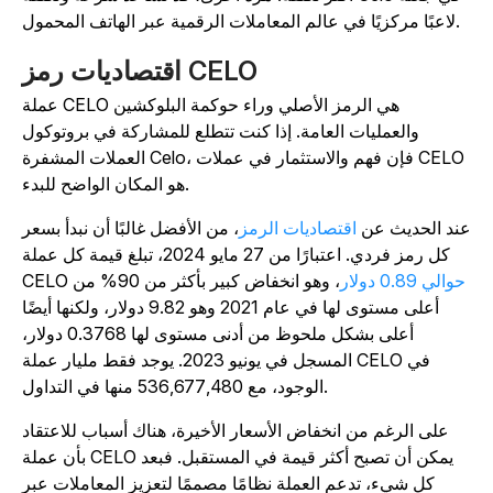
لاعبًا مركزيًا في عالم المعاملات الرقمية عبر الهاتف المحمول.
اقتصاديات رمز CELO
عملة CELO هي الرمز الأصلي وراء حوكمة البلوكشين
والعمليات العامة. إذا كنت تتطلع للمشاركة في بروتوكول
العملات المشفرة Celo، فإن فهم والاستثمار في عملات CELO
هو المكان الواضح للبدء.
ند الحديث عن
اقتصاديات الرمز
، من الأفضل غالبًا أن نبدأ بسعر
كل رمز فردي. اعتبارًا من 27 مايو 2024، تبلغ قيمة كل عملة
حوالي 0.89 دولار
، وهو انخفاض كبير بأكثر من 90% من
CELO
أعلى مستوى لها في عام 2021 وهو 9.82 دولار، ولكنها أيضًا
أعلى بشكل ملحوظ من أدنى مستوى لها
0.3768 دولار،
المسجل في يونيو 2023.
يوجد فقط مليار عملة CELO في
536,677,480 منها في التداول.
الوجود، مع
على الرغم من انخفاض الأسعار الأخيرة، هناك أسباب للاعتقاد
بأن عملة CELO يمكن أن تصبح أكثر قيمة في المستقبل. فبعد
كل شيء، تدعم العملة نظامًا مصممًا لتعزيز المعاملات عبر