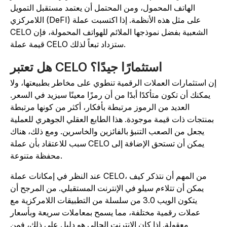
الهاتف المحمول، ومن المحتمل أن يعتمد مستقبل التمويل
اللامركزي (DeFI) على مثل هذه الأنظمة. إذا اكتسبت عملة
CELO الشعبية بفضل نموذجها الملائم للهواتف المحمولة، فإن
قيمة عملة CELO ستزداد تبعاً لذلك.
هل تعتبر CELO استثمارًا جيدًا؟
ن استثمارات العملات الرقمية تنطوي على مخاطر بطبيعتها، ولا
يمكنك أن تكون متأكدًا أبدًا من أن رمزًا معينًا سيزيد في السعر.
العديد من الرموز مرتبطة بأفكار، أكثر من كونها مرتبطة
بمنتجات ذات قيمة موجودة. هذا الطابع العقلي الجوهري للعملية
يجعل من الصعب التنبؤ بالفائزين والخاسرين. ومع ذلك، هناك
سبب للاعتقاد بأن عملة CELO يمكن أن تستحق الإضافة إلى
محفظة متنوعة.
عند النظر في إمكانات عملة CELO، من المهم أن نتذكر كيف
يمكن أن تتلاءم سيلو في الإنترنت المستقبلي. من المرجح أن
يتكون الويب 3.0 من سلسلة من التطبيقات اللامركزية مع
عملات رقمية مختلفة، مما يسمح بمعاملات سريعة وبأسعار
معقولة. إذا كان الإنترنت الحالي هو دليل على ذلك، فمن