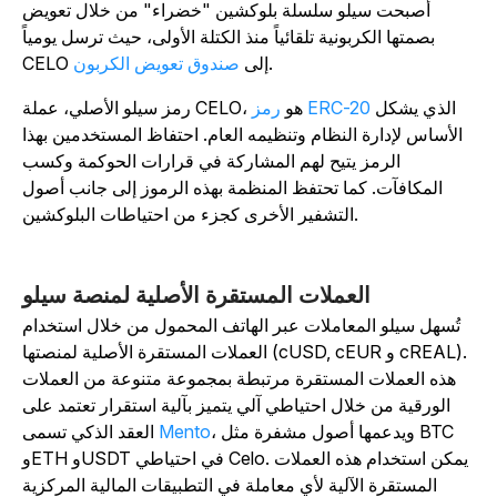
أصبحت سيلو سلسلة بلوكشين "خضراء" من خلال تعويض
بصمتها الكربونية تلقائياً منذ الكتلة الأولى، حيث ترسل يومياً
.
CELO إلى
صندوق تعويض الكربون
الذي يشكل
رمز ERC-20
رمز سيلو الأصلي، عملة CELO، هو
الأساس لإدارة النظام وتنظيمه العام. احتفاظ المستخدمين بهذا
الرمز يتيح لهم المشاركة في قرارات الحوكمة وكسب
المكافآت. كما تحتفظ المنظمة بهذه الرموز إلى جانب أصول
التشفير الأخرى كجزء من احتياطات البلوكشين.
العملات المستقرة الأصلية لمنصة سيلو
تُسهل سيلو المعاملات عبر الهاتف المحمول من خلال استخدام
العملات المستقرة الأصلية لمنصتها (cUSD, cEUR و cREAL).
هذه العملات المستقرة مرتبطة بمجموعة متنوعة من العملات
الورقية من خلال احتياطي آلي يتميز بآلية استقرار تعتمد على
، ويدعمها
أصول مشفرة مثل BTC
Mento
العقد الذكي تسمى
. يمكن استخدام هذه العملات
وETH وUSDT في احتياطي Celo
المستقرة الآلية لأي معاملة في التطبيقات المالية المركزية