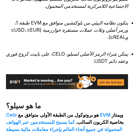
لاجتماعية اللامركزية لمستخدمي المحمول.
يتكون نظامه البيئي من بلوكتشين متوافق مع EVM طبقة 1،
ورمز أصلي وثلاث عملات مستقرة خوارزمية (cUSD، cEUR
cR).
يمكن شراء الرمز الأصلي لسيلو، CELO، على بايبت كزوج فوري
عقد دائم USDT.
ما هو سيلو؟
ويمتاز
EVM
هو بروتوكول من الطبقة الأولى متوافق مع
Celo
بخاصية الكربون السالب.
كما يسمح للمستخدمين عبر الهواتف
المحمولة في جميع أنحاء العالم بإجراء معاملات مالية بسيطة