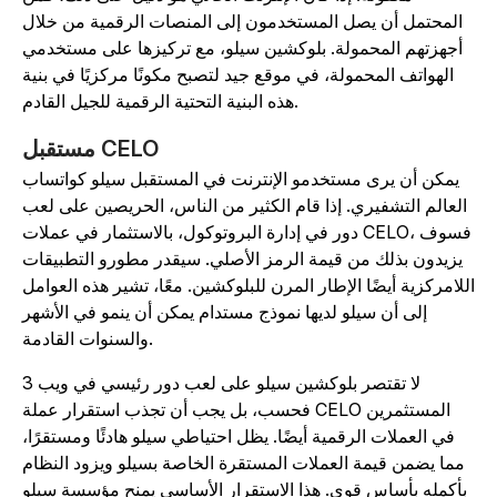
المحتمل أن يصل المستخدمون إلى المنصات الرقمية من خلال
أجهزتهم المحمولة. بلوكشين سيلو، مع تركيزها على مستخدمي
الهواتف المحمولة، في موقع جيد لتصبح مكونًا مركزيًا في بنية
هذه البنية التحتية الرقمية للجيل القادم.
مستقبل CELO
يمكن أن يرى مستخدمو الإنترنت في المستقبل سيلو كواتساب
العالم التشفيري. إذا قام الكثير من الناس، الحريصين على لعب
دور في إدارة البروتوكول، بالاستثمار في عملات CELO، فسوف
يزيدون بذلك من قيمة الرمز الأصلي. سيقدر مطورو التطبيقات
للامركزية أيضًا الإطار المرن للبلوكشين. معًا، تشير هذه العوامل
إلى أن سيلو لديها نموذج مستدام يمكن أن ينمو في الأشهر
والسنوات القادمة.
لا تقتصر بلوكشين سيلو على لعب دور رئيسي في ويب 3
فحسب، بل يجب أن تجذب استقرار عملة CELO المستثمرين
في العملات الرقمية أيضًا. يظل احتياطي سيلو هادئًا ومستقرًا،
مما يضمن قيمة العملات المستقرة الخاصة بسيلو ويزود النظام
بأكمله بأساس قوي. هذا الاستقرار الأساسي يمنح مؤسسة سيلو