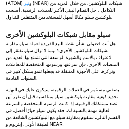
(NEAR) شبكات البلوكشين. من خلال المزيد من
(ATOM) و
نير
التكامل داخل النظام البيئي الأكبر للعملات الرقمية، أصبحت
بلوكشين سيلو مكانًا أسهل للمستخدمين المتنقلين للتداول.
سيلو مقابل شبكات البلوكشين الأخرى
هل أنت فضولي بشأن نقطة البيع الفريدة لعملة سيلو مقارنة
بشبكات البلوكشين الأخرى؟ بينما لا تزال سيلو تفتقر إلى
الاعتراف بالاسم والشهرة الواسعة التي تتمتع بها العديد من
المنصات الأخرى، فإن سرعتها ورسومها المنخفضة للمعاملات
وتركزها على الأجهزة المتنقلة قد يجعلها تنمو بشكل كبير في
السنوات القادمة.
بصفتي مستثمر في العملات الرقمية، سيكون عليك في النهاية
تحديد كيفية مقارنة بلوكتشين سيلو بمنافسيه قبل أن تقرر أين
تضع ممتلكاتك الرقمية. إذا كانت الرسوم المنخفضة والسرعة
العالية مهمة بالنسبة لك، فقد يكون سيلو خيارًا أفضل. في
القسم التالي، سنقوم بمقارنة سيلو مع البلوكتشين الشائعة من
الطبقة الأولى، إيثريوم وNEAR.