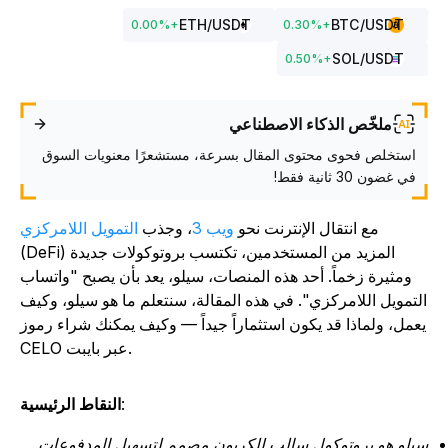
ETH
/USDT
BTC
/USDT
0.00
%
+
0.30
%
+
SOL
/USDT
0.50
%
+
ملخّص الذكاء الاصطناعي
استخلص فحوى محتوى المقال بسرعة، مستشعرًا معنويات السوق
في غضون 30 ثانية فقط!
مع انتقال الإنترنت نحو
ويب 3
، وجذب
التمويل اللامركزي
(DeFi) المزيد من المستخدمين، تكتسب بروتوكولات جديدة
ومثيرة زخماً. أحد هذه المنصات، سيلو، يعد بأن يصبح "واتساب
لتمويل اللامركزي". في هذه المقالة، سنتعلم ما هو سيلو، وكيف
عمل، ولماذا قد يكون استثماراً جيداً — وكيف يمكنك شراء رموز
CELO عبر بايبت.
:
النقاط الرئيسية
يلو هو بروتوكول سالب للكربون مصمم لتسهيل المدفوعات