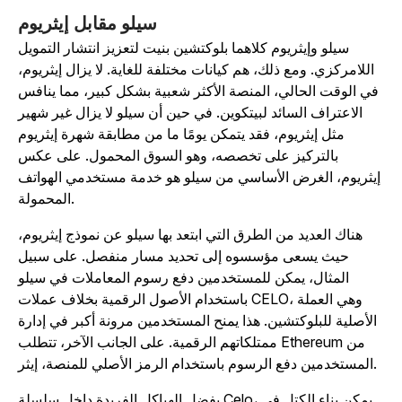
سيلو مقابل إيثريوم
سيلو وإيثريوم كلاهما بلوكتشين بنيت لتعزيز انتشار التمويل
اللامركزي. ومع ذلك، هم كيانات مختلفة للغاية. لا يزال إيثريوم،
في الوقت الحالي، المنصة الأكثر شعبية بشكل كبير، مما ينافس
الاعتراف السائد لبيتكوين. في حين أن سيلو لا يزال غير شهير
مثل إيثريوم، فقد يتمكن يومًا ما من مطابقة شهرة إيثريوم
بالتركيز على تخصصه، وهو السوق المحمول. على عكس
إيثريوم، الغرض الأساسي من سيلو هو خدمة مستخدمي الهواتف
المحمولة.
هناك العديد من الطرق التي ابتعد بها سيلو عن نموذج إيثريوم،
حيث يسعى مؤسسوه إلى تحديد مسار منفصل. على سبيل
المثال، يمكن للمستخدمين دفع رسوم المعاملات في سيلو
باستخدام الأصول الرقمية بخلاف عملات CELO، وهي العملة
الأصلية للبلوكتشين. هذا يمنح المستخدمين مرونة أكبر في إدارة
ممتلكاتهم الرقمية. على الجانب الآخر، تتطلب Ethereum من
المستخدمين دفع الرسوم باستخدام الرمز الأصلي للمنصة، إيثر.
بفضل الهياكل الفريدة داخل سلسلة Celo، يمكن بناء الكتل في