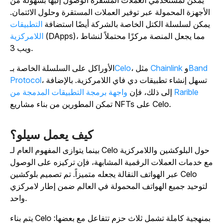
يمكن لمستخدمي العملات المشفرة الوصول إليها بسهولة من
الأجهزة المحمولة عبر توفير العملات المستقرة وحلول الائتمان.
يمكن لسلسلة الكتل الخاصة بالشركة أيضًا استضافة
التطبيقات
(DApps)، مما يجعل المنصة مركزًا محتملاً لنشاط
اللامركزية
ويب 3.
Band
و
Chainlink
، مثل
Celo
الأوراكل على السلسلة الخاصة بـ
، تسهل إنشاء تطبيقات دي فاي اللامركزية. بالإضافة
Protocol
واجهة برمجة التطبيقات المدمجة من Rarible
إلى ذلك، فإن
تمكن المطورين من بناء مشاريع NFTs على Celo.
كيف يعمل سيلو؟
بينما يتوازى المفهوم العام لـ Celo حول البلوكشين واللامركزية
ع خدمات العملات الرقمية المشابهة، فإن تركيزه على الوصول
عبر الهواتف النقالة يجعله متميزاً. تم تصميم بلوكشين Celo
لتوحيد جميع الهواتف المحمولة في العالم ضمن إطار لامركزي
واحد.
يتم بناء Celo بمنهجية كاملة تشمل ثلاث حزم تتفاعل مع بعضها: