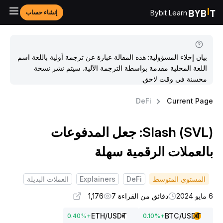
Bybit Learn
إنشاء حساب
بيان إخلاء المسؤولية: هذه المقالة عبارة عن ترجمة أولية باللغة اسم
اللغة المحلية مقدمة بواسطة الترجمة الآلية. سيتم نشر نسخة
محسنة في وقت لاحق.
DeFi
Current Pag
Slash (SVL): جعل المدفوعات
العملات الرقمية سهلة
المستوى المتوسط
DeFi
Explainers
العملات البديلة
و 2024
دقائق من القراءة 7
1,176
ETH
/USDT
BTC
/USDT
0.40
%
+
0.10
%
+