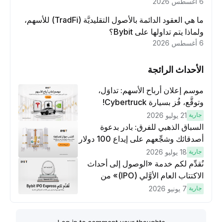
6 أغسطس 2026
ما هي العقود الدائمة بالأصول التقليديَّة (TradFi) للأسهم،
ولماذا يتم تداولها على Bybit؟
6 أغسطس 2026
الأحداث الرائجة
موسم إعلان أرباح الأسهم: تداوَل،
وتوقَّع، فُز بسيارة Cybertruck!
جارية
21 يوليو 2026
السباق الذهبي للفرق: بادر بدعوة
أصدقائك وشجِّعهم على إيداع 100 دولار
وتنفيذ عمليات تداوُل بقيمة 10 دولار
جارية
18 يوليو 2026
لكسَب مكافآت مُضاعَفة
نُقدِّم لكم خدمة «الوصول إلى أحداث
الاكتتاب العام الأوَّلي (IPO)» من
Bybit، بوابتك للوصول المبكر إلى فرص
جارية
7 يونيو 2026
الاكتتاب العام الأوَّلي العالمية