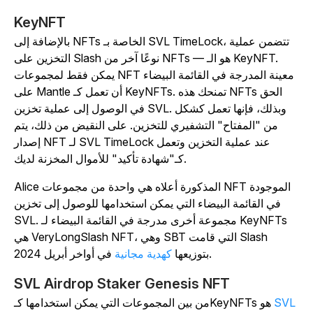
KeyNFT
بالإضافة إلى NFTs الخاصة بـ SVL TimeLock، تتضمن عملية
التخزين على Slash نوعًا آخر من NFTs — هو الـ KeyNFT.
يمكن فقط لمجموعات NFT معينة المدرجة في القائمة البيضاء
على Mantle أن تعمل كـ KeyNFTs. تمنحك هذه NFTs الحق
في الوصول إلى عملية تخزين SVL. وبذلك، فإنها تعمل كشكل
من "المفتاح" التشفيري للتخزين. على النقيض من ذلك، يتم
إصدار NFT لـ SVL TimeLock عند عملية التخزين وتعمل
كـ"شهادة تأكيد" للأموال المخزنة لديك.
Alice المذكورة أعلاه هي واحدة من مجموعات NFT الموجودة
في القائمة البيضاء التي يمكن استخدامها للوصول إلى تخزين
SVL. مجموعة أخرى مدرجة في القائمة البيضاء لـ KeyNFTs
هي VeryLongSlash NFT، وهي SBT التي قامت Slash
في أواخر أبريل 2024.
بتوزيعها
كهدية مجانية
SVL Airdrop Staker Genesis NFT
SVL
من بين المجموعات التي يمكن استخدامها كـKeyNFTs هو