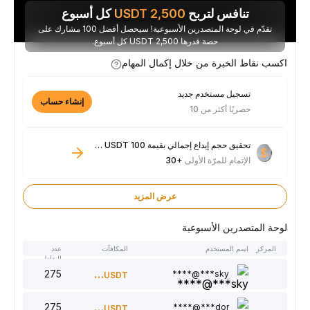
تنافس لتربح
2,500
USDT
كل أسبوع
تقدّم في لوحة المتصدرين الأسبوعية! سيحصل أفضل 100 مشارك على
حصة قدرها 2,500 USDT كل أسبوع.
اكسب نقاط الخبرة من خلال إكمال المهام
تسجيل مستخدم جديد
إنشاء حساب
حصريًا أكثر من 10
تحقيق حجم إيداع إجمالي بقيمة 100 USDT فأكثر
الإتمام للمرّة الأولى
+30
عرض المزيد
لوحة المتصدرين الأسبوعية
المركز
اسم المستخدم
المكافآت
عدد
النقاط
275
300
sky***@****
USDT
275
220
dor***@****
USDT