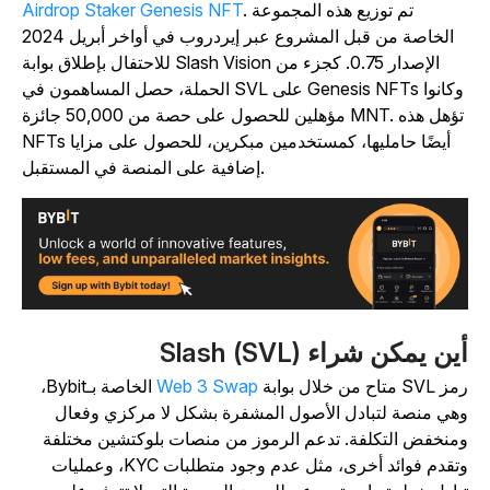
. تم توزيع هذه المجموعة
Airdrop Staker Genesis NFT
الخاصة من قبل المشروع عبر إيردروب في أواخر أبريل 2024
للاحتفال بإطلاق بوابة Slash Vision الإصدار 0.75. كجزء من
الحملة، حصل المساهمون في SVL على Genesis NFTs وكانوا
مؤهلين للحصول على حصة من 50,000 جائزة MNT. تؤهل هذه
NFTs أيضًا حامليها، كمستخدمين مبكرين، للحصول على مزايا
إضافية على المنصة في المستقبل.
ين يمكن شراء Slash (SVL)
SVL متاح من خلال بوابة
Web 3 Swap
الخاصة بـBybit،
هي منصة لتبادل الأصول المشفرة بشكل لا مركزي وفعال
منخفض التكلفة. تدعم الرموز من منصات بلوكتشين مختلفة
وتقدم فوائد أخرى، مثل عدم وجود متطلبات KYC، وعمليات