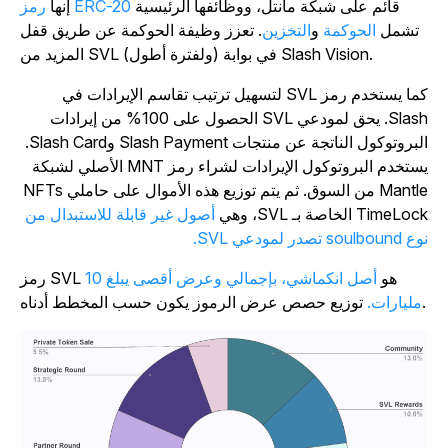
قائم على شبكة مانتل، ووظائفها الرئيسية
رمز ERC-20
إنها
تشمل
الحوكمة
و
التخزين
. تعزز وظيفة الحوكمة عن طريق قفل
المزيد من SVL (ولفترة أطول) في بوابة Slash Vision.
كما يستخدم رمز SVL لتسهيل ترتيب تقاسم الإيرادات في
Slash. يحق لمودعي SVL الحصول على 100% من إيرادات
البروتوكول الناتجة عن منتجات Slash Payment وSlash Card.
يستخدم البروتوكول الإيرادات لشراء رمز MNT الأصلي لشبكة
Mantle من السوق. ثم يتم توزيع هذه الأموال على حاملي NFTs
TimeLo الخاصة بـ SVL، وهي
أصول غير قابلة للاستبدال من
soulboun تصدر لمودعي SVL.
رمز SVL هو
أصل انكماشي، بإجمالي وعرض أقصى يبلغ 10
كون حسب المخطط أدناه.
مليارات.