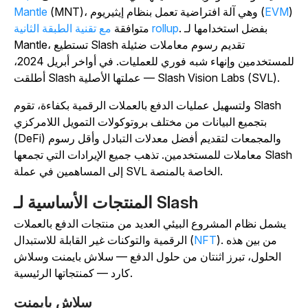
EVM
(MNT)، وهي آلة افتراضية تعمل بنظام إيثيريوم (
Mantle
. بفضل استخدامها لـ
مع تقنية الطبقة الثانية rollup
متوافقة
Mantle، تستطيع Slash تقديم رسوم معاملات ضئيلة
للمستخدمين وإنهاء شبه فوري للعمليات. في أواخر أبريل 2024،
أطلقت Slash عملتها الأصلية — Slash Vision Labs (SVL).
ولتسهيل عمليات الدفع بالعملات الرقمية بكفاءة، تقوم Slash
بتجميع البيانات من مختلف بروتوكولات التمويل اللامركزي
(DeFi) والمجمعات لتقديم أفضل معدلات التبادل وأقل رسوم
معاملات للمستخدمين. تذهب جميع الإيرادات التي تجمعها Slash
إلى المساهمين في عملة SVL الخاصة بالمنصة.
المنتجات الأساسية لـ Slash
يشمل نظام المشروع البيئي العديد من منتجات الدفع بالعملات
). من بين هذه
NFT
الرقمية والتوكنات غير القابلة للاستبدال (
الحلول، تبرز اثنتان من حلول الدفع — سلاش بايمنت وسلاش
كارد — كمنتجاتها الرئيسية.
سلاش بايمنت