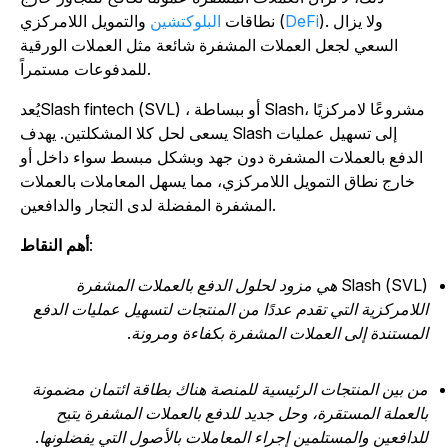
). ولا يزال
DeFi
والتمويل اللامركزي (
نطاقات
البلوكتشين
السعي لجعل العملات المشفرة شائعة مثل العملات الورقية
للمدفوعات مستمراً.
يُعدSlash fintech (SVL) ، أو ببساطة Slash، مشروعًا لامركزيًا
يسعى لحل كلا المشكلتين. يهدف Slash إلى تسهيل عمليات
الدفع بالعملات المشفرة دون جهد وبشكل مبسط سواء داخل أو
خارج نطاق التمويل اللامركزي، مما يسهل المعاملات بالعملات
المشفرة المفضلة لدى التجار والدافعين.
:
أهم النقاط
Slash (SVL) هي مزود لحلول الدفع بالعملات المشفرة
للامركزية التي تقدم عددًا من المنتجات لتسهيل عمليات الدفع
لمستندة إلى العملات المشفرة بكفاءة ومرونة.
ن بين المنتجات الرئيسية للمنصة هناك بطاقة ائتمان مضمونة
العملة المستقرة، وحل جديد للدفع بالعملات المشفرة يتيح
لدافعين والمستلمين إجراء المعاملات بالأصول التي يفضلونها.