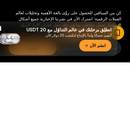
كن من السباقين للحصول على رؤًى بالغة الأهمية وتحليلات لعالم
العملات الرقمية: اشترك الآن في نشرتنا الإخبارية.
جميع أشكال
الاستثمار تحمل مخاطر، بما في ذلك خطر فقدان كامل المبلغ
انطلِق برحلتك في عالم التداوُل مع 20 USDT
المستثمر. وقد لا تكون هذه الأنشطة مناسبة للجميع.
اقرأ المقال في تطبيق Bybit
أنشِئ حسابًا وابدَأ بالإيداع لتكسَب 20 دولار الآن
انضَم الآن
اشترك
تابعنا:
ملخّص تفصيليّ
© 2018-2026 Bybit.com. جميع الحقوق محفوظة.