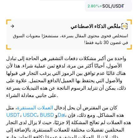
SOL
/USDT
2.80
%
+
ملخّص الذكاء الاصطناعي
استخلص فحوى محتوى المقال بسرعة، مستشعرًا معنويات السوق
في غضون 30 ثانية فقط!
واحدة من أكبر مشكلات دفعات التشفير هي الحاجة إلى تبادل
الأصول، أحيانًا أكثر من مرة، لدفع ثمن عملية شراء. هذا لأن
هناك غالبًا عدم توافق بين الرموز التي يرغب التجار في قبولها
والأصول التي يحتفظ بها العميل/الدافع المحتمل. علاوة على
ذلك، يمكن أن تتزايد الرسوم الناتجة عن هذه التبديلات بسرعة
على جانبي معادلة الشراء.
كان من المفترض أن يحل إدخال
العملات المستقرة
، مثل
، هذه المشاكل. ومع ذلك، فإن
Dai
و
BUSD
،
USDC
،
USDT
ذه العملات لم تعالج المشكلة إلا جزئيًا، حيث لا يزال لدى التجار
المختلفين تفضيلات مختلفة للعملات المستقرة. بالإضافة إلى
ذلك، لا تزال العملات المشفرة عمومًا تكافح للتجاوز خارج