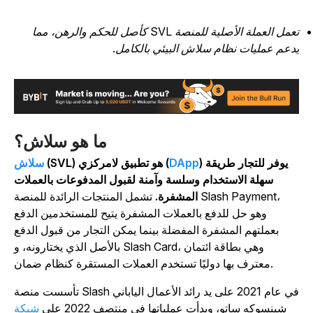
تعمل العملة الأصلية للمنصة SVL كأصل للحكم والرهن، مما
دعم عمليات نظام سلاش البيئي بالكامل.
ما هو سلاش؟
) يوفر للتجار طريقة
DApp
(SVL) هو تطبيق لامركزي (
سلاش
سهلة الاستخدام وسلسة وآمنة لقبول المدفوعات بالعملات
المشفرة.
تشمل المنتجات الرائدة للمنصة Slash Payment،
وهو حل للدفع بالعملات المشفرة يتيح للمستخدمين الدفع
بعملتهم المشفرة المفضلة بينما يمكن التجار من قبول الدفع
بالأصل الذي يختارونه، و Slash Card، وهي بطاقة ائتمان
معترف بها دوليًا تستخدم العملات المستقرة كنظام ضمان.
تأسست منصة Slash في عام 2021 على يد رائد الأعمال الياباني
شينسوكه ساتو، وبدأت عملياتها في منتصف 2022 على
شبكة