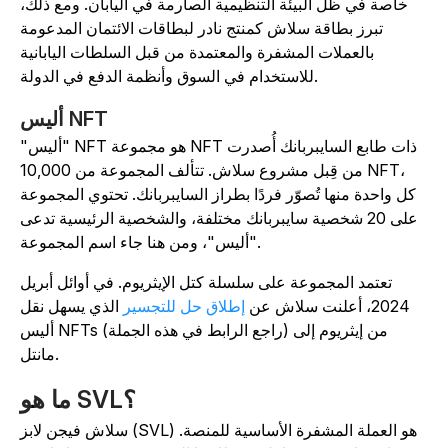
خاصة في ظل البيئة التنظيمية الصارمة في اليابان. ومع ذلك،
تبرز بطاقة سلاش كمنتج نادر لبطاقات الائتمان المدعومة
بالعملات المشفرة والمعتمدة من قبل السلطات اليابانية
للاستخدام في السوق وأنظمة الدفع في الدولة.
أليس NFT
"أليس" NFT هو مجموعة NFT ذات طابع السايبربانك أُصدرت
من قِبل مشروع سلاش. تتألف المجموعة من 10,000 NFT،
كل واحدة منها تُصوّر فردًا بطراز السايبربانك. تحتوي المجموعة
على 20 شخصية سايبربانك مختلفة، والشخصية الرئيسية تدعى
"أليس"، ومن هنا جاء اسم المجموعة.
تعتمد المجموعة على سلسلة كتل الإيثريوم. في أوائل أبريل
2024، أعلنت سلاش عن
إطلاق حل للتجسير
الذي يسهل نقل
أليس NFTs (راجع الرابط في هذه الجملة) من إيثريوم إلى
مانتل.
ما هو SVL؟
سلاش فيجن لابز (SVL) هو العملة المشفرة الأساسية للمنصة.