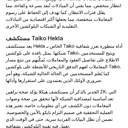
انتظار منخفض، مما يعني أن المبادلات تُنفذ بسرعة وكفاءة، مما
يقلل فترات الانتظار. كما تهدف إلى الحفاظ على رسوم
المعاملات منخفضة، مما يجعلها أكثر اقتصادية من التبادلات
التقليدية أو الشبكات البلوكشين الأخرى.
مستكشف Taiko Hekla
يعد مستكشف Hekla الخاص بـ Taiko أداة متطورة تعزز شفافية
شبكتها. يمثل نافذة على بلوكشين Taiko، ويتيح للمستخدمين
الاطلاع على تفاصيل العقود والمعاملات. يُمكِّنهم من تتبع مسار
المعاملات لفهم التدفق التاريخي للأنشطة على بلوكشين Taiko.
كما يُعلم المستخدمين عن الحالة الحالية للشبكة، وهو أمر
ضروري لأولئك الذين يعتمدون على استقرارها وأدائها.
الجدير بالذكر أن مستكشف هيكلا يؤكد صحة براهين ZK، التي
تعد أساسية لمصداقية الشبكة لأنها تتحقق من صحة وصواب
المعاملات دون الكشف عن أي معلومات خاصة. تعتبر هذه
العملية التحققية في صميم التزام تايكو بالأمن والخصوصية.
تضمن أن تظل البيانات الفردية سرية، حتى في الوقت الذي
تعمل فيه تقنية البلوكشين بشفافية.