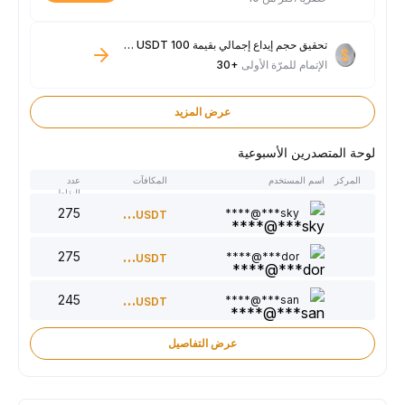
تحقيق حجم إيداع إجمالي بقيمة 100 USDT فأكثر
الإتمام للمرّة الأولى
+30
عرض المزيد
لوحة المتصدرين الأسبوعية
المركز
اسم المستخدم
المكافآت
عدد
النقاط
275
300
sky***@****
USDT
275
220
dor***@****
USDT
245
150
san***@****
USDT
عرض التفاصيل