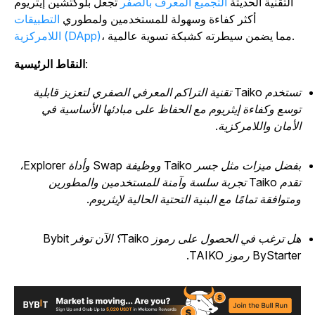
التقنية الحديثة
التجميع المعرف بالصفر
تجعل بلوكتشين إيثريوم
أكثر كفاءة وسهولة للمستخدمين ولمطوري
التطبيقات
، مما يضمن سيطرته كشبكة تسوية عالمية.
اللامركزية (DApp)
:
النقاط الرئيسية
تستخدم Taiko تقنية التراكم المعرفي الصفري لتعزيز قابلية
وسع وكفاءة إيثريوم مع الحفاظ على مبادئها الأساسية في
لأمان واللامركزية.
بفضل ميزات مثل جسر Taiko ووظيفة Swap وأداة Explorer،
تقدم Taiko تجربة سلسة وآمنة للمستخدمين والمطورين
متوافقة تمامًا مع البنية التحتية الحالية لإيثريوم.
هل ترغب في الحصول على رموز Taiko؟ الآن توفر Bybit
ByStart رموز TAIKO.