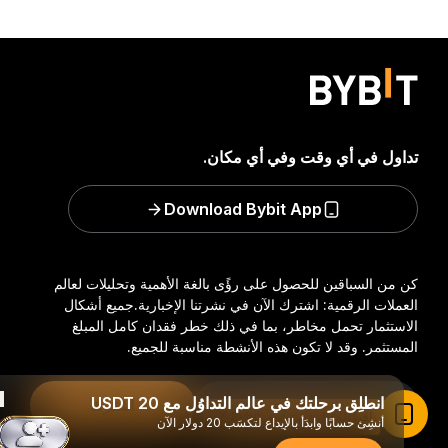
تداول في أي وقت وفي أي مكان.
Download Bybit App
كن من السباقين للحصول على رؤًى بالغة الأهمية وتحليلات لعالم
العملات الرقمية: اشترك الآن في نشرتنا الإخبارية.
جميع أشكال
الاستثمار تحمل مخاطر، بما في ذلك خطر فقدان كامل المبلغ
المستثمر. وقد لا تكون هذه الأنشطة مناسبة للجميع.
انطلِق برحلتك في عالم التداوُل مع 20 USDT
اشترك
اقرأ المقال في تطبيق Bybit
أنشِئ حسابًا وابدَأ بالإيداع لتكسَب 20 دولار الآن