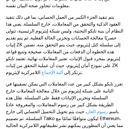
معلومات تتجاوز صحة البيان نفسه.
يتم تنفيذ الجزء الكبير من العمل الحسابي، بما في ذلك تنفيذ
العقود الذكية والتحقق من المعاملات، خارج السلسلة. يعني هذا
لنظام أن بنية تايكو التحتية، وليس شبكة إيثريوم الرئيسية، تتولى
حصريًا معالجة الحسابات وتخزين الحالة الفعلية. ثم يتم تقديم
إثبات ZK إلى سلسلة كتل إيثريوم، حيث يتم التحقق منه. تضمن
هذه الخطوة أن الدفعات من المعاملات صحيحة وتتبع قواعد
إيثريوم. بمجرد قبول الإثبات، تعتبر المعاملات نهائية. تعتمد تايكو
على نموذج أمان إيثريوم، حيث أن عملية التحقق من إثبات ZK
اللامركزية لإيثريوم.
ترتكز إلى
آلية الإجماع
عزز تايكو بشكل كبير من عدد المعاملات التي يمكن تصفيتها في
الثانية على شبكة إيثريوم من خلال معالجة المعاملات خارج
السلسلة وتخزين الإثباتات فقط على السلسلة. تقلل هذه
الطريقة بشكل كبير من رسوم المعاملات، والمعروفة عادةً
باسم
رسوم الغاز
، حيث يتم تحويل التحميل الحسابي إلى خارج
السلسلة. تم تصميم Taiko ليكون متوافقًا تمامًا مع Ethereum،
ما يعني أن المطورين يمكنهم نشر تطبيقاتهم اللامركزية الحالية