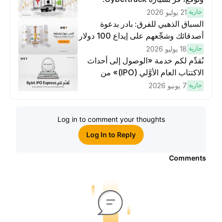
جارية
21 يوليو 2026
السباق الذهبي للفرق: بادر بدعوة
أصدقائك وشجِّعهم على إيداع 100 دولار
وتنفيذ عمليات تداوُل بقيمة 10 دولار
جارية
18 يوليو 2026
لكسَب مكافآت مُضاعَفة
نُقدِّم لكم خدمة «الوصول إلى أحداث
الاكتتاب العام الأوَّلي (IPO)» من
Bybit، بوابتك للوصول المبكر إلى فرص
جارية
7 يونيو 2026
الاكتتاب العام الأوَّلي العالمية
Log in to comment your thoughts
Log In to Reply
Comments