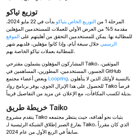
توزيع تياكو
المرحلة 1 من
التوزيع الخاص بتياكو
بدأت في 22 مايو 2024،
مقدمة 5% من العرض الأولي للعملات للمستخدمين المؤهلين
لمطالبة بها. يمكن للمستخدمين التحقق من أهليتهم على
الموقع
الرسمي
خلال سبعة أيام، وإذا كانوا مؤهلين، فلديهم شهر
للمطالبة بعملات تياكو الخاصة بهم.
المشاركون المؤهلون يشملون مقترحي Taiko، الموثقين،
الجسور، المستخدمين، المطورين، المساهمين في GitHub
. بالنسبة لأولئك الذين لا يتأهلون
Loopring
وبعض أعضاء مجتمع
للحصول على هذا الإنزال الجوي، يوفر برنامج رواد Taiko فرصاً
بديلة لكسب المكافآت، مع الإعلان عن مزيد من التفاصيل قريباً.
خريطة طريق Taiko
يتقدم مشروع Taiko بثبات نحو أهدافه، حيث ينتظر مجتمعه
بفارغ الصبر إطلاق الشبكة الرئيسية لـ Taiko، الذي كان مقرراً
سابقاً في الربع الأول من عام 2024.