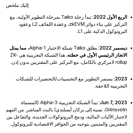
إليك ملخص:
لربع الأول 2022
: تبدأ رحلة Taiko بمرحلة التطوير الأولية، مع
التركيز على بناء دوائر zkEVM، وعقدة اللفائف L2 وعقود
لبروتوكول الذكية على L1.
يسمبر 2022
: يطلق Taiko شبكة الاختبار Alpha-1
، مما يمثل
لانجاز الرئيسي الأول في خطته.
هذا الشبكة التجريبية هي ZK-
 لامركزي بالكامل، مع التركيز على المقتربين بدون إذن.
202
: يستمر التطوير مع التحسينات/التحضيرات للشبكات
لتجريبية اللاحقة.
Jun 7, 202
: تبدأ الشبكة التجريبية Alpha-3 (المسماة
Grímsvötn، نسبة إلى بركان أيسلندي) بالبث المباشر. من المهم
اختبار الآليات المالية، ودمج البروتوكولات الجديدة، والتفاعل بين
لمقتربين والمثبتين بتوجيه من الحوافز الاقتصادية للبروتوكول.