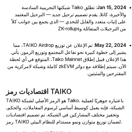
Jan 15, 202
: تطلق Taiko شبكتها التجريبية السادسة
الأخيرة، كاتلا. يقدم تصميم ترحيل جديد — الترحيل المعتمد
لى إثبات متعدد والقابل للتحدي — الذي يجمع بين جوانب كلاً
ن الترحيلات المتفائلة وZK-rollups
May 22, 202
: تم الإعلان عن توزيع TAIKO Airdrop، مما
شير إلى خطوة كبيرة نحو تفاعل المجتمع وتوزيع الرموز. يأتي
هذا الإعلان قبيل إطلاق Taiko Mainnet، المتوقع في أي لحظة
الآن. سيتم إطلاقه مع دوائر zkEVM كاملة وشبكة لامركزية من
لمقترحين والمثبتين.
اقتصاديات رمز TAIKO
TAIKO هو الرمز الأصلي لشبكة Taiko. باعتباره جوهريًا لعملية
الشبكة، فإنه يعمل كوسيط أساسي لرسوم المعاملات، والحكم،
وتحفيز مختلف المشاركين في الشبكة. تم تصميم اقتصاديات
رمز TAIKO لضمان توزيع متوازن ونمو مستدام للنظام البيئي.