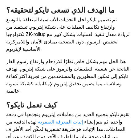
ما الهدف الذي تسعى تايكو لتحقيقه؟
تم تصميم تايكو لحل التحديات الأساسية المتعلقة بالتوسع
وارتفاع تكاليف العمليات على شبكة إيثريوم. تستفيد من
تكنولوجيا ZK-rollup لزيادة معدل تنفيذ العمليات بشكل كبير مع
تخفيض الرسوم، دون التضحية بمبادئ الأمان واللامركزية
الأساسية لإيثريوم.
هذا الحل مهم بشكل خاص نظرًا للازدحام وارتفاع رسوم الغاز
الناتجة عن شعبية التطبيقات والرموز على شبكة إيثريوم. تهدف
تايكو إلى تمكين المطورين والمستخدمين من تجربة أكثر كفاءة
وسلاسة، مما يضمن تحقيق إيثريوم لإمكانياته كشبكة تسوية
عالمية.
كيف تعمل تايكو؟
تقوم تايكو بتجميع العديد من معاملات إيثريوم وتجمعها في دفعة
واحدة. ثم يتم إنشاء
إثبات المعرفة الصفرية
لهذه الدفعة من
المعاملات. هذا الإثبات هو طريقة تشفيرية تُمكّن أحد الأطراف
من إثبات صحة بيان ما للطرف الآخر دون الكشف عن أي