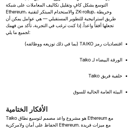
التوسع بشكل كافٍ وتقليل تكاليف المعاملات على شبكة
Ethereum، والاستخدام المبتكر لتقنية ZK-rollup، وخريطة
طريق استراتيجية للتطوير المستقبلي — هي عوامل يمكن أن
تجعلها أفقاً واعداً. إذا كنت ترغب في التجربة، تأكد من فهمك
لجميع ما يلي:
تصاديات رمز TAIKO (بما في ذلك توزيعه ووظائفه)
لورقة البيضاء لـ Taiko
لفية فريق Taiko
لبيئة العامة الحالية للسوق
الأفكار الختامية
Taiko هو مشروع واعد مصمم لتوسيع نطاق Ethereum مع
الحفاظ على أمان ولامركزية Ethereum. مع ميزات فريدة