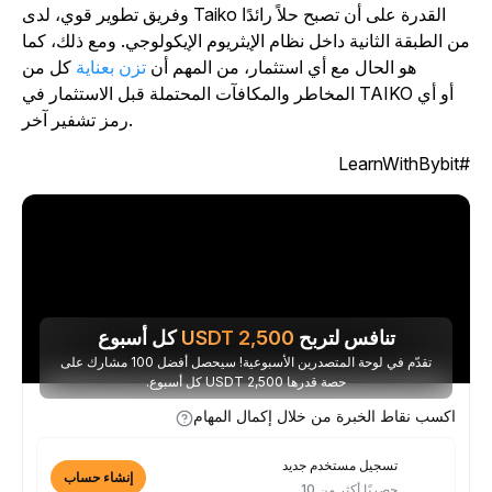
وفريق تطوير قوي، لدى Taiko القدرة على أن تصبح حلاً رائدًا
ن الطبقة الثانية داخل نظام الإيثريوم الإيكولوجي. ومع ذلك، كما
هو الحال مع أي استثمار، من المهم أن
تزن بعناية
كل من
المخاطر والمكافآت المحتملة قبل الاستثمار في TAIKO أو أي
رمز تشفير آخر.
#LearnWit
تنافس لتربح
2,500
USDT
كل أسبوع
تقدّم في لوحة المتصدرين الأسبوعية! سيحصل أفضل 100 مشارك على
حصة قدرها 2,500 USDT كل أسبوع.
اكسب نقاط الخبرة من خلال إكمال المهام
تسجيل مستخدم جديد
إنشاء حساب
حصريًا أكثر من 10