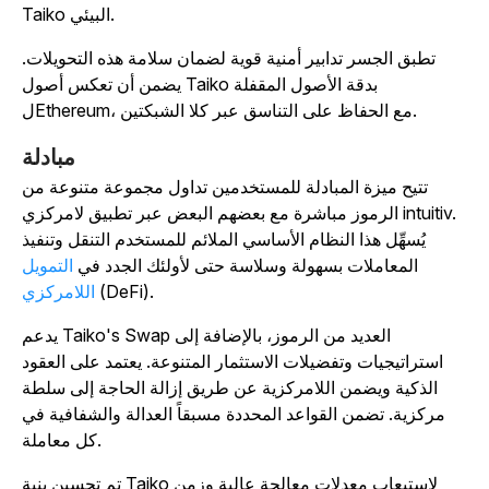
Taiko البيئي.
تطبق الجسر تدابير أمنية قوية لضمان سلامة هذه التحويلات.
يضمن أن تعكس أصول Taiko بدقة الأصول المقفلة
لEthereum، مع الحفاظ على التناسق عبر كلا الشبكتين.
مبادلة
تتيح ميزة المبادلة للمستخدمين تداول مجموعة متنوعة من
الرموز مباشرة مع بعضهم البعض عبر تطبيق لامركزي intuitiv.
يُسهِّل هذا النظام الأساسي الملائم للمستخدم التنقل وتنفيذ
المعاملات بسهولة وسلاسة حتى لأولئك الجدد في
التمويل
(DeFi).
اللامركزي
يدعم Taiko's Swap العديد من الرموز، بالإضافة إلى
استراتيجيات وتفضيلات الاستثمار المتنوعة. يعتمد على العقود
الذكية ويضمن اللامركزية عن طريق إزالة الحاجة إلى سلطة
مركزية. تضمن القواعد المحددة مسبقاً العدالة والشفافية في
كل معاملة.
تم تحسين بنية Taiko لاستيعاب معدلات معالجة عالية وزمن