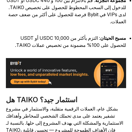
جموعة التجزئة
: قم بالالتزام بين 100 و 440 USDC أو USDT
للدخول إلى السحب المحظوظ للحصول على تخصيص TAIKO.
لدى VIPs في Bybit فرصة للحصول على أكثر من ضعف حصة
لعملات.
سبح الحيتان
: التزم بأكثر من 10,000 USDC أو USDT
حصول على 100% مضمونة من تخصيص عملات TAIKO.
هل TAIKO استثمار جيد؟
بشكل عام، العملات الرقمية متقلبة، والاستثمار في مشروع
تشفير يعتمد على مدى تحملك الشخصي للمخاطر وأهدافك
الاستثمارية والمشكلة التي يهدف المشروع إلى حلها. بالنسبة لـ
TAIKO، فإن الأهداف الطموحة للمشروع — تحسين قابلية