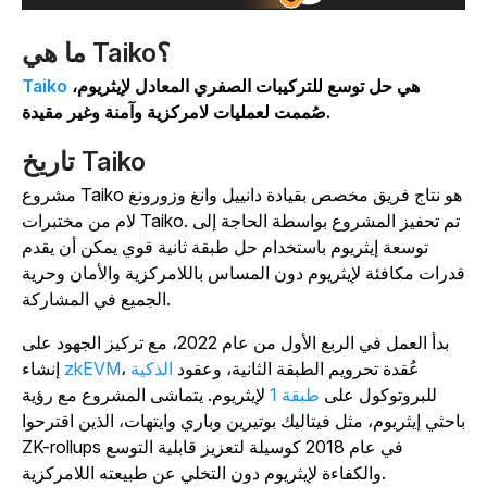
ما هي Taiko؟
هي حل توسع للتركيبات الصفري المعادل لإيثريوم،
Taiko
صُممت لعمليات لامركزية وآمنة وغير مقيدة.
تاريخ Taiko
مشروع Taiko هو نتاج فريق مخصص بقيادة دانييل وانغ وزورونغ
لام من مختبرات Taiko. تم تحفيز المشروع بواسطة الحاجة إلى
توسعة إيثريوم باستخدام حل طبقة ثانية قوي يمكن أن يقدم
درات مكافئة لإيثريوم دون المساس باللامركزية والأمان وحرية
الجميع في المشاركة.
بدأ العمل في الربع الأول من عام 2022، مع تركيز الجهود على
، عُقدة تحرويم الطبقة الثانية، وعقود
الذكية
zkEVM
إنشاء
للبروتوكول على
طبقة 1
لإيثريوم. يتماشى المشروع مع رؤية
احثي إيثريوم، مثل فيتاليك بوتيرين وباري وايتهات، الذين اقترحوا
ZK-rollups في عام 2018 كوسيلة لتعزيز قابلية التوسع
والكفاءة لإيثريوم دون التخلي عن طبيعته اللامركزية.