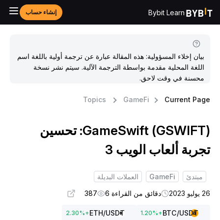
Bybit Learn
إنشاء حساب
بيان إخلاء المسؤولية: هذه المقالة عبارة عن ترجمة أولية باللغة اسم
اللغة المحلية مقدمة بواسطة الترجمة الآلية. سيتم نشر نسخة
محسنة في وقت لاحق.
Topics
GameFi
Current Pag
GameSwift (GSWIFT): تحسين
جربة ألعاب الويب 3
مبتدئ
GameFi
العملات البديلة
وليو 2023
دقائق من القراءة 6
387
ETH
/USDT
BTC
/USDT
2.30
%
+
1.20
%
+