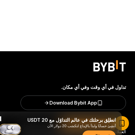
تداول في أي وقت وفي أي مكان.
Download Bybit App
انطلِق برحلتك في عالم التداوُل مع 20 USDT
اقرأ المقال في تطبيق Bybit
كن من السباقين للحصول على رؤًى بالغة الأهمية وتحليلات لعالم
أنشِئ حسابًا وابدَأ بالإيداع لتكسَب 20 دولار الآن
العملات الرقمية: اشترك الآن في نشرتنا الإخبارية.
جميع أشكال