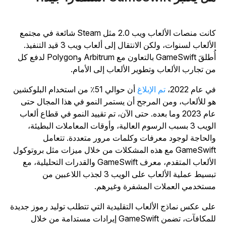
كانت منصات الألعاب ويب 2.0 مثل Steam شائعة في مجتمع
الألعاب لسنوات، ولكن الانتقال إلى ألعاب ويب 3 قيد التنفيذ.
أُطلقَ GameSwift بالتعاون مع Arbitrum وPolygon لدفع كل
ن تجارب الألعاب وتطوير الألعاب إلى الأمام.
ي عام 2022،
تم الإبلاغ
أن حوالي 51٪ من استخدام البلوكشين
و للألعاب، ومن المرجح أن يستمر النمو في هذا المجال حتى
عام 2023 وما بعده. حتى الآن، تم تقييد النمو في قطاع ألعاب
الويب 3 بسبب الرسوم العالية، وأوقات المعاملات البطيئة،
الحاجة لوجود معرفات وكلمات مرور متعددة. تتعامل
GameSwift مع هذه المشكلات من خلال ميزات مثل بروتوكول
الألعاب المتقدم، معرف GameSwift والقدرات التحليلية، مع
تبسيط عملية الألعاب على الويب 3 لجذب اللاعبين من
ستخدمي العملات المشفرة وغيرهم.
لى عكس نماذج الألعاب التقليدية التي تتطلب توليد رموز جديدة
للمكافآت، تضمن GameSwift إيرادات مستدامة من خلال