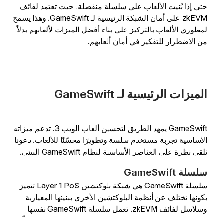
تى إذا بُنيت الألعاب على سلسلة منفصلة، حيث تعتمد لفائف
zkEVM على أمان الشبكة الرئيسية لـ GameSwift. وهذا يسمح
مطوري الألعاب بالتركيز على بناء أفضل الميزات لألعابهم بدلاً
ن الاضطرار للتفكير في أمان ألعابهم.
لميزات الرئيسية لـ GameSwift
GameSwift يمهد الطريق لتحسين ألعاب الويب 3. تدعم ميزاته
لأساسية تجربة مستخدم سلسة وتطويرًا محسّنًا للألعاب. دعونا
لقي نظرة على العناصر الأساسية لنظام GameSwift البيئي.
لسلة GameSwift
سلسلة GameSwift هي شبكة بلوكتشين Layer 1 PoS تتميز
كونها تختلف عن أنظمة البلوكتشين الأخرى ببنيتها المعيارية
وسلاسل لفائف zkEVM. تعمل سلسلة GameSwift نفسها