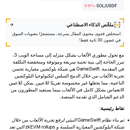
SOL
/USDT
%
-0.10
ملخّص الذكاء الاصطناعي
استخلص فحوى محتوى المقال بسرعة، مستشعرًا معنويات السوق
في غضون 30 ثانية فقط!
مع تحول مطوري الألعاب بشكل متزايد إلى مساحة الويب 3،
برز الحاجة إلى بنية تحتية سريعة وموثوقة ومنخفضة التكلفة
في المقدمة. GameSwift هي شبكة بلوكشين معيارية تحسن
جربة الألعاب من خلال الدمج السلس لتكنولوجيا البلوكشين
لناعمة، مما يجعلها غير محسوسة تقريبًا للاعبين. يمكن للاعبين
لانغماس بشكل كامل في الألعاب بينما يستفيد المطورون من
لدعم الشامل الذي تقدمه المنصة.
قاط رئيسية
:
تم بناء نظام GameSwift البيئي لرفع تجربة الألعاب من خلال
شبكة البلوكشين المعيارية السلسة و zkEVM rollups التي تعد