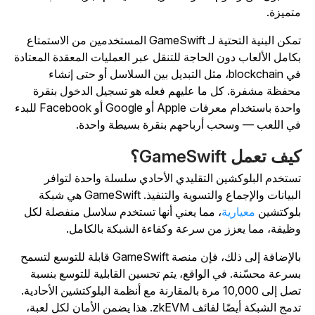
تميزة.
تمكن البنية التحتية لـ GameSwift المستخدمين من الاستمتاع
كامل الألعاب دون الحاجة للتنقل عبر العمليات المعقدة المعتادة
في blockchain، مثل التبديل بين السلاسل أو حتى إنشاء
حفظة مشفرة. كل ما عليهم فعله هو تسجيل الدخول بنقرة
واحدة باستخدام معرفات Apple أو Google أو Facebook للبدء
ي اللعب — وسحب أرباحهم بنقرة بسيطة واحدة.
يف تعمل GameSwift؟
ستخدم البلوكشين التقليدي الأحادي سلسلة واحدة لتوافر
لبيانات والإجماع والتسوية والتنفيذ.
GameSwift هي شبكة
لوكتشين
معيارية
، مما يعني أنها تستخدم سلاسل منفصلة لكل
ظيفة، مما يعزز من سرعة وكفاءة الشبكة بالكامل.
بالإضافة إلى ذلك، فإن منصة GameSwift قابلة للتوسع لتسمح
سرعة محسّنة. في الواقع، يتم تحسين القابلية للتوسع بنسبة
تصل إلى 10,000 مرة بالمقارنة مع أنظمة البلوكتشين الأحادية.
تدمج الشبكة أيضًا لفائف zkEVM. هذا يضمن الأمان لكل لعبة،