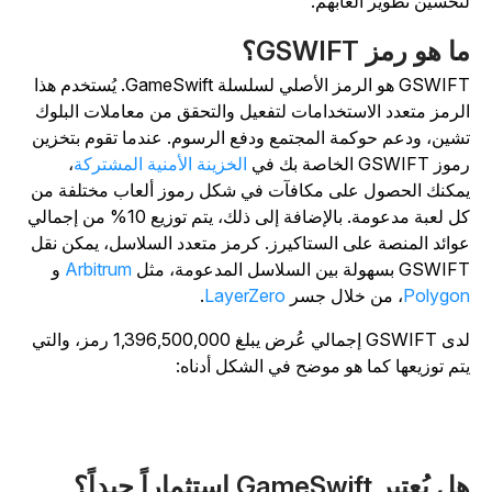
تحسين تطوير ألعابهم.
ا هو رمز GSWIFT؟
GSWIFT هو الرمز الأصلي لسلسلة GameSwift. يُستخدم هذا
لرمز متعدد الاستخدامات لتفعيل والتحقق من معاملات البلوك
شين، ودعم حوكمة المجتمع ودفع الرسوم. عندما تقوم بتخزين
ز GSWIFT الخاصة بك في
الخزينة الأمنية المشتركة
،
مكنك الحصول على مكافآت في شكل رموز ألعاب مختلفة من
كل لعبة مدعومة. بالإضافة إلى ذلك، يتم توزيع 10% من إجمالي
وائد المنصة على الستاكيرز. كرمز متعدد السلاسل، يمكن نقل
GSW بسهولة بين السلاسل المدعومة، مثل
Arbitrum
و
Polygo
، من خلال جسر
LayerZero
.
لدى GSWIFT إجمالي عُرض يبلغ 1,396,500,000 رمز، والتي
تم توزيعها كما هو موضح في الشكل أدناه:
 يُعتبر GameSwift استثماراً جيداً؟