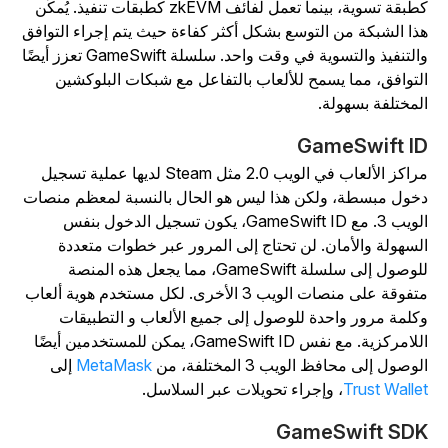
كطبقة تسوية، بينما تعمل لفائف zkEVM كطبقات تنفيذ. يُمكّن
ذا الشبكة من التوسع بشكل أكثر كفاءة حيث يتم إجراء التوافق
والتنفيذ والتسوية في وقت واحد. سلسلة GameSwift تعزز أيضًا
لتوافق، مما يسمح للألعاب بالتفاعل مع شبكات البلوكشين
لمختلفة بسهولة.
GameSwift I
مراكز الألعاب في الويب 2.0 مثل Steam لديها عملية تسجيل
خول مبسطة، ولكن هذا ليس هو الحال بالنسبة لمعظم منصات
الويب 3. مع GameSwift ID، يكون تسجيل الدخول بنفس
لسهولة والأمان. لن تحتاج إلى المرور عبر خطوات متعددة
للوصول إلى سلسلة GameSwift، مما يجعل هذه المنصة
متفوقة على منصات الويب 3 الأخرى. لكل مستخدم هوية ألعاب
كلمة مرور واحدة للوصول إلى جميع الألعاب و التطبيقات
اللامركزية. مع نفس GameSwift ID، يمكن للمستخدمين أيضًا
لوصول إلى محافظ الويب 3 المختلفة، من
MetaMask
إلى
Trust Walle
، وإجراء تحويلات عبر السلاسل.
GameSwift SD