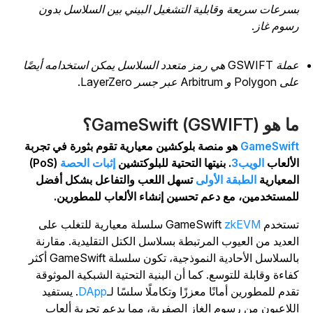
سرعات سريعة وقابلية التشغيل البيني بين السلاسل بدون
سوم غاز.
عملة GSWIFT هي رمز متعدد السلاسل يمكن استخدامه أيضًا
Polyg و Arbitrum عبر جسر LayerZero.
 هو GameSwift (GSWIFT)؟
GameSwif
هو منصة بلوكشين معيارية تقوم بثورة في تجربة
لألعاب
الويب3
. بنيتها التحتية للبلوكتشين
إثبات الحصة
(PoS)
لمعيارية
الطبقة الأولى
تسهل اللعب والتفاعل بشكل أفضل
لمستخدمين، مع دعم تحسين إنشاء الألعاب للمطورين.
تخدم GameSwift
zkEVM
سلسلة معيارية للتغلب على
لعديد من العيوب المرتبطة بسلاسل الكتل التقليدية. مقارنة
بالسلاسل الأحادية النموذجية، تكون سلسلة GameSwift أكثر
فاءة وقابلة للتوسع. كما أن البنية التحتية الشبكية الموثوقة
قدم للمطورين أمانًا معززًا وتكاملًا سلسًا لـ
DApp
. يستفيد
للاعبون من رسوم الغاز الصفرية، مما يدعم تجربة ألعاب