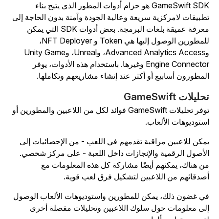
GameSwift SDK هو حزام أدوات المطور الذي يتيح بناء
طبيقات لامركزية سريعة وعالية الجودة وآمنة بدون الحاجة إلى
معرفة عميقة بلغات البرمجة. بعض أدوات SDK التي يمكن
للمطورين الوصول إليها هي Token و NFT Deployer،
وAdvanced Analytics Access، وUnreal، وUnity Game
Engine Connector وغيرها. باستخدام هذه الأدوات، يوفر
لمطورون أسابيع أو أكثر عند إنشاء مشاريعهم وتكاملها.
حليلات GameSwift
توفر تحليلات GameSwift فوائد لكل من اللاعبين والمطورين أو
ستوديوهات الألعاب.
مكن للاعبين مراقبة تقدمهم في اللعب - من الإحصائيات إلى
لأصول الرقمية والإنجازات داخل اللعبة - على مركز شخصي.
ن هناك، يمكنهم أيضًا مشاركة كل هذه المعلومات مع
صدقائهم من اللاعبين لتشكيل فرق لعب قوية.
ي غضون ذلك، يمكن للمطورين واستوديوهات الألعاب الوصول
لى معلومات حول سلوك اللاعبين وتحليلات مفصلة أخرى