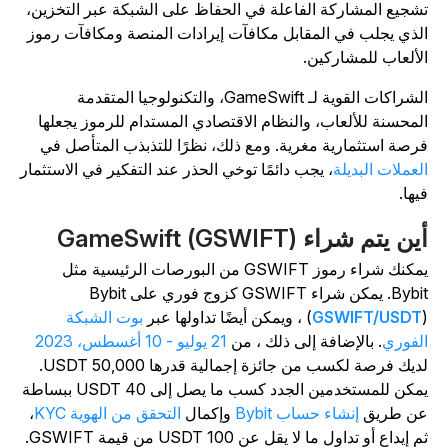
شجيع المشاركة الفاعلة في الحفاظ على الشبكة عبر التخزين،
لذي يجلب في المقابل مكافآت إيرادات المنصة ومكافآت رموز
لألعاب للمشاركين.
الشراكات القوية لـ GameSwift، والتكنولوجيا المتقدمة
لمحسنة للألعاب، والنظام الاقتصادي المستدام للرموز يجعلها
رصة استثمارية مغرية. ومع ذلك، نظرًا للتذبذب المتأصل في
لعملات البديلة
، يجب دائمًا توخي الحذر عند التفكير في الاستثمار
يها.
ين يتم شراء GameSwift (GSWIFT)
يمكنك شراء رموز GSWIFT من البورصات الرئيسية مثل
Bybit. يمكن شراء GSWIFT كزوج فوري على Bybit
اولها عبر
GSWIFT/USDT
(
بوت الشبكة
لفوري
. بالإضافة إلى ذلك ، من
21 يوليو - 10 أغسطس، 2023
لديك فرصة لكسب من جائزة إجمالية قدرها 50,000 USDT.
يمكن للمستخدمين الجدد كسب ما يصل إلى 40 USDT ببساطة
ن طريق
إنشاء حساب Bybit
وإكمال
التحقق من الهوية KYC
،
 إيداع أو تداول ما لا يقل عن 100 USDT من قيمة GSWIFT.