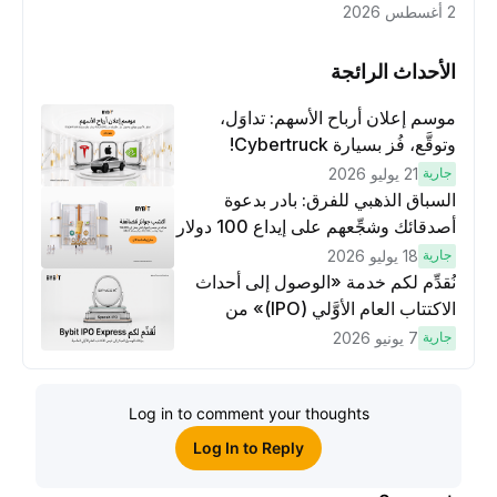
2 أغسطس 2026
الأحداث الرائجة
موسم إعلان أرباح الأسهم: تداوَل،
وتوقَّع، فُز بسيارة Cybertruck!
جارية
21 يوليو 2026
السباق الذهبي للفرق: بادر بدعوة
أصدقائك وشجِّعهم على إيداع 100 دولار
وتنفيذ عمليات تداوُل بقيمة 10 دولار
جارية
18 يوليو 2026
لكسَب مكافآت مُضاعَفة
نُقدِّم لكم خدمة «الوصول إلى أحداث
الاكتتاب العام الأوَّلي (IPO)» من
Bybit، بوابتك للوصول المبكر إلى فرص
جارية
7 يونيو 2026
الاكتتاب العام الأوَّلي العالمية
Log in to comment your thoughts
Log In to Reply