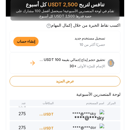
تنافس لتربح
2,500
USDT
كل أسبوع
تقدّم في لوحة المتصدرين الأسبوعية! سيحصل أفضل 100 مشارك على
حصة قدرها 2,500 USDT كل أسبوع.
اكسب نقاط الخبرة من خلال إكمال المهام
تسجيل مستخدم جديد
إنشاء حساب
حصريًا أكثر من 10
تحقيق حجم إيداع إجمالي بقيمة 100 USDT فأكثر
الإتمام للمرّة الأولى
+30
عرض المزيد
لوحة المتصدرين الأسبوعية
المركز
اسم المستخدم
المكافآت
عدد
النقاط
275
300
sky***@****
USDT
275
220
dor***@****
USDT