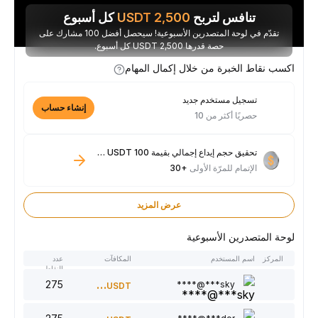
تنافس لتربح
2,500
USDT
كل أسبوع
تقدّم في لوحة المتصدرين الأسبوعية! سيحصل أفضل 100 مشارك على
حصة قدرها 2,500 USDT كل أسبوع.
اكسب نقاط الخبرة من خلال إكمال المهام
تسجيل مستخدم جديد
إنشاء حساب
حصريًا أكثر من 10
تحقيق حجم إيداع إجمالي بقيمة 100 USDT فأكثر
الإتمام للمرّة الأولى
+30
عرض المزيد
لوحة المتصدرين الأسبوعية
المركز
اسم المستخدم
المكافآت
عدد
النقاط
275
300
sky***@****
USDT