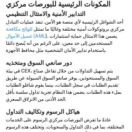
المكونات الرئيسية للبورصات مركزي
التدابير الأمنية والامتثال التنظيمي
أحد الشواغل الرئيسية لأي منصة هو الأمن. تنفذ عمليات التبادل
مركزي بروتوكولات أمنية مختلفة وغالبًا ما تمتثل
للوائح مكافحة
يضمن هذا الامتثال حماية استثمارات
.
)
غسيل الأموال (AML
المستخدمين إلى حد معين، على الرغم من أنه يُنصح دائمًا
باستخدام تدابير الأمان الشخصية مثل محافظ الأجهزة.
دور صانعي السوق ومتخذيه
في بيئة CEX، يتم تسهيل التداولات من خلال تفاعل صناع
السوق والمستحوذين. يوفر صانعو السوق السيولة عن طريق
تقديم الطلبات في سجل الطلبات، بينما يقوم شاغلو الطلبات
بملء هذه الطلبات. يضمن هذا النظام تجربة تداول سلسة بأقل
الحد الأدنى من الانزلاق السعري.
هياكل الرسوم وتكاليف التداول
عادةً ما تفرض البورصات مركزي الرسوم على الخدمات
المختلفة، بما في ذلك التداول والسحوبات. وتختلف هذه الرسوم