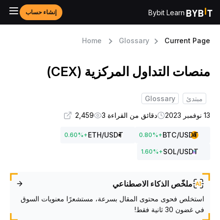
Bybit Learn
إنشاء حساب
Home
Glossary
Current Pag
نصات التداول المركزية (CEX)
مبتدئ
Glossary
فمبر 2023
دقائق من القراءة 3
2,459
ETH
/USDT
BTC
/USDT
0.60
%
+
0.80
%
+
SOL
/USDT
1.60
%
+
ملخّص الذكاء الاصطناعي
استخلص فحوى محتوى المقال بسرعة، مستشعرًا معنويات السوق
في غضون 30 ثانية فقط!