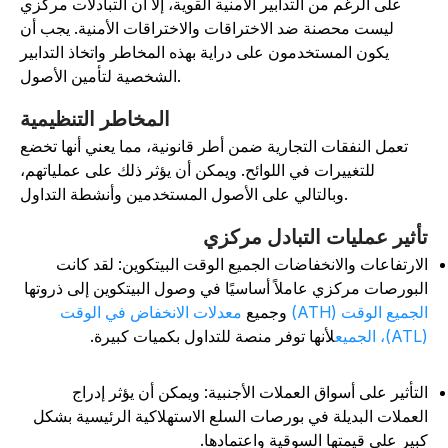
على الرغم من التدابير الأمنية القوية، إلا أن التبادلات مركزي
ليست محصنة ضد الاختراقات والاختراقات الأمنية. يجب أن
يكون المستخدمون على دراية بهذه المخاطر واتخاذ التدابير
الشخصية لتأمين الأصول.
المخاطر التنظيمية
تعمل النفقات التجارية ضمن أطر قانونية، مما يعني أنها تخضع
للتغييرات في اللوائح. ويمكن أن يؤثر ذلك على عملياتهم،
وبالتالي على الأصول المستخدمين وأنشطة التداول.
أثير عمليات التبادل مركزي
لارتفاعات والانخفاضات الجميع الوقت البيتكوين: لقد كانت
لبورصات مركزي عاملاً أساسيًا في وصول البيتكوين إلى ذروتها
لجميع الوقت (ATH)
وجميع
معدلات الانخفاض في الوقت
جميع
لأنها توفر منصة للتداول بكميات كبيرة.
لتأثير على أسواق العملات الأجنبية: ويمكن أن يؤثر إدراج
لعملات البديلة في بورصات السلع الاستهلاكية الرئيسية بشكل
بير على قيمتها السوقية واعتمادها.