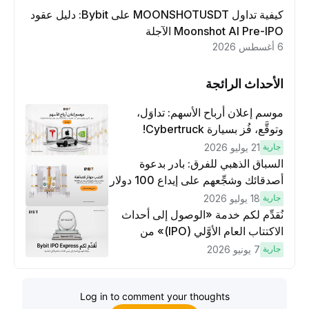
كيفية تداول MOONSHOTUSDT على Bybit: دليل عقود
Moonshot AI Pre-IPO الآجلة
6 أغسطس 2026
الأحداث الرائجة
موسم إعلان أرباح الأسهم: تداوَل،
وتوقَّع، فُز بسيارة Cybertruck!
جارية
21 يوليو 2026
السباق الذهبي للفرق: بادر بدعوة
أصدقائك وشجِّعهم على إيداع 100 دولار
وتنفيذ عمليات تداوُل بقيمة 10 دولار
جارية
18 يوليو 2026
لكسَب مكافآت مُضاعَفة
نُقدِّم لكم خدمة «الوصول إلى أحداث
الاكتتاب العام الأوَّلي (IPO)» من
Bybit، بوابتك للوصول المبكر إلى فرص
جارية
7 يونيو 2026
الاكتتاب العام الأوَّلي العالمية
Log in to comment your thoughts