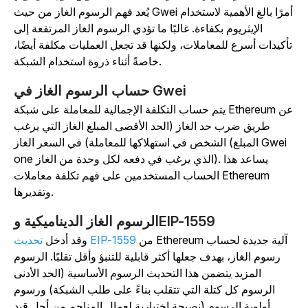
يُعد فهم الرسوم الغاز من حيث Gwei أمرًا بالغ الأهمية لاستخدام
الإيثريوم بكفاءة. غالبًا ما تؤدي الرسوم الغاز المرتفعة إلى
أكيدات أسرع للمعاملات، ولكنها قد تجعل العمليات مكلفة أيضًا،
خاصةً أثناء ذروة استخدام الشبكة.
حساب الرسوم الغاز في Gwei
يتم حساب التكلفة الإجمالية للمعاملة على شبكة Ethereum عن
طريق ضرب حد الغاز (الحد الأقصى المبلغ الغاز التي يرغب
الشخص في استهلاكها للمعاملة) في السعر الغاز (المبلغ Gwei
one الذي يرغب في دفعه لكل وحدة من الغاز). يساعد هذا
الحساب المستخدمين على فهم تكلفة معاملات Ethereum
وتقديرها.
الرسوم الغاز الديناميكية وEIP-1559
آلية جديدة لحساب
Ethereum
من
تحديث EIP-1559
وقد أدخل
رسوم الغاز، بهدف جعلها أكثر قابلية للتنبؤ وأقل تقلبًا.
الرسوم
المزيد يتضمن هذا التحديث الرسوم الأساسية (الحد الأدنى
الرسوم كل كتلة التي تتقلب بناءً على طلب الشبكة) ورسوم
أولوية الرسوم (نصيحة اختيارية لعمال المناجم من أجل قيد