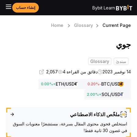
Bybit Learn
إنشاء حساب
Home
Glossary
Current Pag
وي
مبتدئ
Glossary
وفمبر 2023
دقائق من القراءة 4
2,057
ETH
/USDT
BTC
/USDT
0.00
%
+
%
-0.20
SOL
/USDT
2.00
%
+
ملخّص الذكاء الاصطناعي
استخلص فحوى محتوى المقال بسرعة، مستشعرًا معنويات السوق
في غضون 30 ثانية فقط!