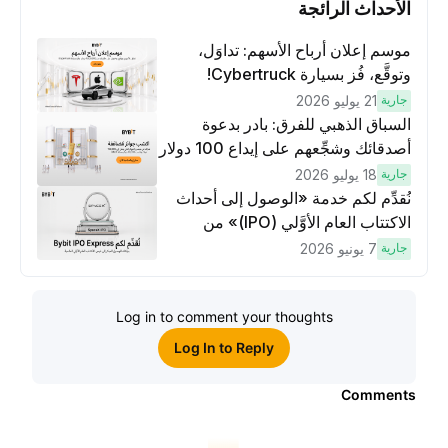
الأحداث الرائجة
موسم إعلان أرباح الأسهم: تداوَل،
وتوقَّع، فُز بسيارة Cybertruck!
جارية
21 يوليو 2026
السباق الذهبي للفرق: بادر بدعوة
أصدقائك وشجِّعهم على إيداع 100 دولار
وتنفيذ عمليات تداوُل بقيمة 10 دولار
جارية
18 يوليو 2026
لكسَب مكافآت مُضاعَفة
نُقدِّم لكم خدمة «الوصول إلى أحداث
الاكتتاب العام الأوَّلي (IPO)» من
Bybit، بوابتك للوصول المبكر إلى فرص
جارية
7 يونيو 2026
الاكتتاب العام الأوَّلي العالمية
Log in to comment your thoughts
Log In to Reply
Comments