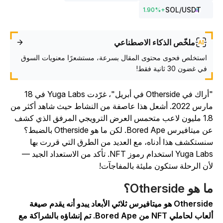
SOL
/USDT
1.90
%
+
ملخّص الذكاء الاصطناعي
استخلص فحوى محتوى المقال بسرعة، مستشعرًا معنويات السوق
في غضون 30 ثانية فقط!
"أراك في Otherside في أبريل"، غرّدت Yuga Labs في 18
مارس 2022. أشعل هذا عاصفة من النشاط حيث شاهد أكثر من
1.8 مليون لاعب متحمس العرض الترويجي المرفق الذي كشف
عن ميتافيرس Bored Ape. لكن ما هو Otherside بالضبط؟
نستكشف هذا أدناه، مع العديد من الطرق التي قررت بها
Yuga Labs استخدام رموز NFT. تأكد من الاستعداد الجيد —
أن الرحلة ستكون مليئة بالمفاجآت!
 هو Otherside؟
Otherside هو ميتافيرس ثلاثي الأبعاد يبدو أنه يقدم صيغة
ألعاب لحاملي NFT من Bored Ape. تم إنشاؤه بالشراكة مع