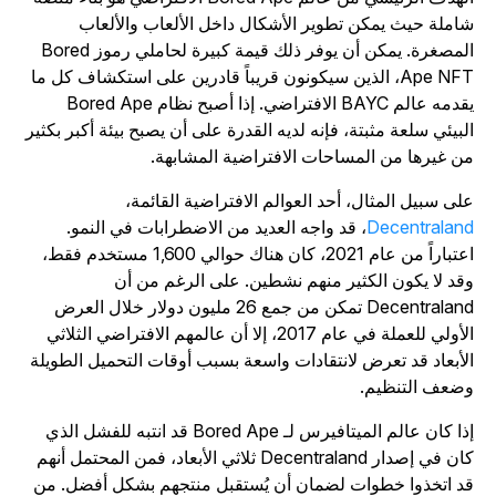
املة حيث يمكن تطوير الأشكال داخل الألعاب والألعاب
المصغرة. يمكن أن يوفر ذلك قيمة كبيرة لحاملي رموز Bored
Ape NFT، الذين سيكونون قريباً قادرين على استكشاف كل ما
يقدمه عالم BAYC الافتراضي. إذا أصبح نظام Bored Ape
لبيئي سلعة مثبتة، فإنه لديه القدرة على أن يصبح بيئة أكبر بكثير
ن غيرها من المساحات الافتراضية المشابهة.
لى سبيل المثال، أحد العوالم الافتراضية القائمة،
Decentralan
، قد واجه العديد من الاضطرابات في النمو.
اعتباراً من عام 2021، كان هناك حوالي 1,600 مستخدم فقط،
قد لا يكون الكثير منهم نشطين. على الرغم من أن
Decentralan
تمكن من جمع 26 مليون دولار خلال العرض
الأولي للعملة في عام 2017، إلا أن عالمهم الافتراضي الثلاثي
لأبعاد قد تعرض لانتقادات واسعة بسبب أوقات التحميل الطويلة
ضعف التنظيم.
إذا كان عالم الميتافيرس لـ Bored Ape قد انتبه للفشل الذي
ان في إصدار
Decentraland
ثلاثي الأبعاد، فمن المحتمل أنهم
د اتخذوا خطوات لضمان أن يُستقبل منتجهم بشكل أفضل. من