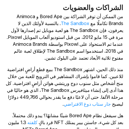
لشراكات والعضويات
من الممكن أن توفر الشراكة بين Bored Ape و Animoca
Bran تكاملًا مع
The Sandbox
. بالنسبة لأولئك الذين لا
عرفون، فإن
The Sandbox
هو لعبة موبايل تم إصدارها لأول
مرة في 15 مايو 2012، من قبل استوديو ألعاب الموبايل Pixowl.
عندما تم الاستحواذ على Pixowl بواسطة Animoca Brands
201، استخدموا اسم
The Sandbox
لإطلاق لعبة عالم
فتوح ثلاثية الأبعاد تعتمد على البلوك تشين.
نذ ذلك الحين، اشتهر
The Sandbox
ببيع قطع أراضٍ افتراضية
لاعبين. كما قاموا بإشراك المشاهير في الترويج للعبة من خلال
نح أشخاص مثل سنوب دوج وريتشي هواتن أراضٍ افتراضية. كل
ذا أدى إلى إنشاء
ميتافيرس The Sandbox
، الذي هو حاليًا في
مرحلة الألفا. حتى أن لاعبًا دفع ما يقدر بحوالي 449,766 دولارًا
يصبح
جار ستاب دوغ الافتراضي
.
هل سيفعل نظام Bored Ape شيئًا مشابهًا؟ يبدو ذلك محتملاً.
عد كل شيء، جاستن بيبر يمتلك NFT قرد باكٍ
كلفته
1.3 مليون