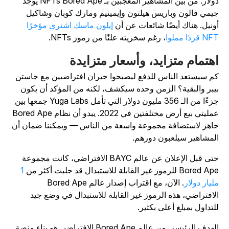
دولار. من بين المشاهير المعجبين بـ NFTs Bored Ape يوجد
يمي فالون وباريس هيلتون وإيمينيم ومارك كوبان وشاكيل
ونيل. هناك أيضًا شائعات عن أن
إيلون ماسك اشترى مؤخرًا
N قردًا مملوا
، رغم سخريته علنًا من رموز NFTs.
هتمام متزايد، وأسعار متزايدة
م سيستعد الناس للدفع ليصبحوا جيران افتراضيين مع جاستن
يبر والبقية؟ الزمن وحده سيكشف، لكنه من المؤكد أن يكون
جزءًا من الـ 356 مليون دولار التي تأمل Yuga Labs جمعها بين
عمليتي بيع أرض مختلفتين في 2022. يبدو أن نظام Bored Ape
اهز لاستضافة مجموعة واسعة من الناس — ويمكننا ضمان أن
لمشاهير سيلعبون دورهم.
حتى قبل الإعلان عن عالم BAYC الافتراضي، كانت مجموعة
Bored  للرموز غير القابلة للاستبدال قد جلبت أكثر من
1
ليار دولار
. الآن، مع اقتراب إصدار عالم Bored Ape
لافتراضي، هذه الرموز غير القابلة للاستبدال في وضع جيد
لتداول بمبلغ أعلى بكثير.
الهدف الرئيسي من عالم Bored Ape الافتراضي هو بناء منصة