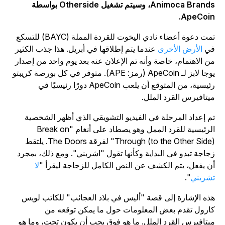
Animoca Brands، وسيتم تشغيل Otherside بواسطة
ApeCoin
تمت دعوة أعضاء نادي اليخوت للقردة المملة (BAYC) للتسكع
ي
الأرض الأخرى
عندما يتم إطلاقها في أبريل. هذا جذب الكثير
ن الاهتمام، خاصة وأنه تم الإعلان عنه بعد يوم واحد من إصدار
يوجا لابز لـ ApeCoin (رمز: APE). متوفر في كل بورصة كريبتو
رئيسية، من المتوقع أن يلعب ApeCoin دورًا رئيسيًا في
يتافيرس القرد الملل.
م إعداد المرحلة في الفيديو التشويقي الذي أظهر الشخصية
الرئيسية للقرد الممل وهو يصطاد على أنغام "Break on
Through (to the Other Side)" لفرقة The Doors. يلتقط
جاجة تبدو في البداية وكأنها تقول "اشربني". ومع ذلك، بمجرد
ن يفعل، يتم الكشف عن النص الكامل للزجاجة ليقرأ "
لا
شربني
".
ذه الإشارة إلى قصة "أليس في بلاد العجائب" للكاتب لويس
ارول تقدم بعض المعلومات حول ما يمكن توقعه من
يتافيرس القرد الملل. ما هو فوق يجب أن يكون تحت، وما هو