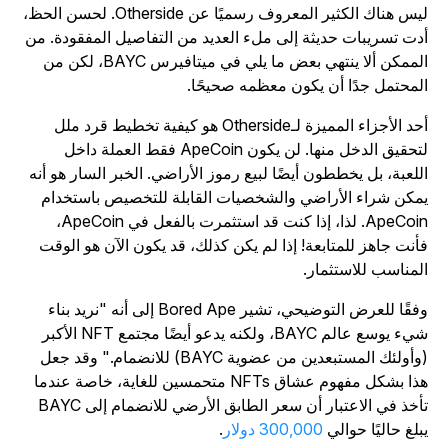
ليس هناك الكثير المعروف رسميًا عن Otherside. لحسن الحظ،
دت تسريبات حديثة إلى ملء العديد من التفاصيل المفقودة. من
الممكن ألا ينتهي بعض ما يلي في ميتافيرس BAYC، لكن من
لمحتمل جدًا أن يكون معظمه صحيحًا.
أحد الأجزاء المميزة لـOtherside هو كيفية تخطيط قرد ملل
لتحقيق الدخل منها. لن يكون ApeCoin فقط العملة داخل
للعبة، بل يخططون أيضًا لبيع رموز الأراضي. الخبر السار هو أنه
مكن شراء الأراضي والشخصيات القابلة للتخصيص باستخدام
ApeCoin. لذا، إذا كنت قد استثمرت بالفعل في ApeCoin،
أنت جاهز للمتابعة! إذا لم يكن كذلك، قد يكون الآن هو الوقت
لمناسب للاستثمار.
وفقًا للعرض التوضيحي، تشير Bored Ape إلى أنه "نريد بناء
شيء يوسع عالم BAYC، ولكنه يدعو أيضًا مجتمع NFT الأكبر
(وأولئك المستبعدين من عضوية BAYC) للانضمام." وقد جعل
هذا بشكل مفهوم عشاق NFTs متحمسين للغاية، خاصة عندما
تأخذ في الاعتبار أن سعر الطابق الأرضي للانضمام إلى BAYC
بلغ حاليًا حوالي
300,000 دولار
.