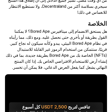
ن أي وقت مضى. تشير جميع الدلائل إلى أن إطلاق هذا المنتج
يجري بسلاسة أكثر من
Decentraland
، ولا نستطيع الانتظار
لانغماس في ذلك!
لخلاصة
هل يستحق الانضمام إلى ميتافيرس Bored Ape؟ لا يمكننا
لقول بطريقة أو بأخرى حتى نحصل عليه. ومع ذلك، مما رأيناه
في نظام Bored Ape البيئي، يبدو وكأنه سيكون له نجاح كبير.
ريبًا، ستتمكن من استخدام الرموز غير القابلة للاستبدال
(NFTs) الخاصة بك من Bored Ape بطريقة جديدة، بما في ذلك
نشاء أرض للاستخدام الافتراضي الخاص بك. إذا كان المنتج
لنهائي يشغل كما يفعل العرض الدعائي، فلا يمكن أن تخسر.
تنافس لتربح
2,500
USDT
كل أسبوع