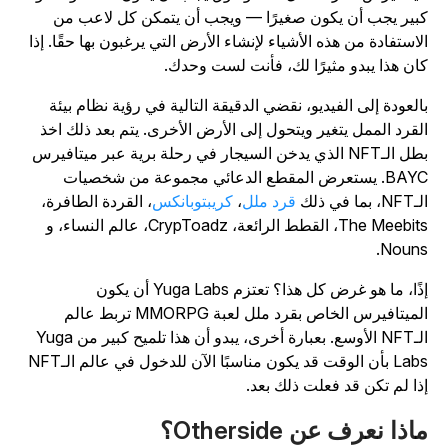
بير يجب أن يكون صغيرًا — ويجب أن يتمكن كل لاعب من
لاستفادة من هذه الأشياء لإنشاء الأرض التي يرغبون بها حقًا. إذا
ان هذا يبدو مثيرًا لك، فأنت لست وحدك.
العودة إلى الفيديو، نقضي الدقيقة التالية في رؤية نظام بيئة
لقرد الممل يتغير ويتحول إلى الأرض الأخرى. يتم بعد ذلك اخذ
بطل الـNFT الذي يدخن السيجار في رحلة برية عبر ميتافيرس
BAYC. يستعرض المقطع الدعائي مجموعة من شخصيات
، بما في ذلك
قرد ملل
،
كريبتوبانكس
، القردة الطافرة،
The Meebits، القطط الرائعة، CrypToadz، عالم النساء، و
Nouns
إذًا، ما هو غرض كل هذا؟ تعتزم Yuga Labs أن يكون
الميتافيرس الخاص بقرد ملل لعبة MMORPG تربط عالم
الـNFT الأوسع. بعبارة أخرى، يبدو أن هذا تلميح كبير من Yuga
Labs بأن الوقت قد يكون مناسبًا الآن للدخول في عالم الـNFT
ذا لم تكن قد فعلت ذلك بعد.
اذا نعرف عن Otherside؟