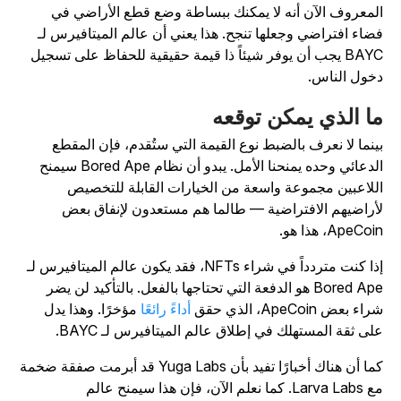
لمعروف الآن أنه لا يمكنك ببساطة وضع قطع الأراضي في
ضاء افتراضي وجعلها تنجح. هذا يعني أن عالم الميتافيرس لـ
BAYC يجب أن يوفر شيئاً ذا قيمة حقيقية للحفاظ على تسجيل
خول الناس.
ا الذي يمكن توقعه
ينما لا نعرف بالضبط نوع القيمة التي ستُقدم، فإن المقطع
الدعائي وحده يمنحنا الأمل. يبدو أن نظام Bored Ape سيمنح
للاعبين مجموعة واسعة من الخيارات القابلة للتخصيص
أراضيهم الافتراضية — طالما هم مستعدون لإنفاق بعض
ApeCo، هذا هو.
إذا كنت متردداً في شراء NFTs، فقد يكون عالم الميتافيرس لـ
Bored Ape هو الدفعة التي تحتاجها بالفعل. بالتأكيد لن يضر
اء بعض ApeCoin، الذي حقق
أداءً رائعًا
مؤخرًا. وهذا يدل
لى ثقة المستهلك في إطلاق عالم الميتافيرس لـ BAYC.
كما أن هناك أخبارًا تفيد بأن Yuga Labs قد أبرمت صفقة ضخمة
مع Larva Labs. كما نعلم الآن، فإن هذا سيمنح عالم