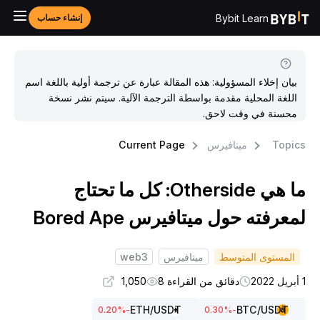
Bybit Learn
إنشاء حساب
بيان إخلاء المسؤولية: هذه المقالة عبارة عن ترجمة أولية باللغة اسم
اللغة المحلية مقدمة بواسطة الترجمة الآلية. سيتم نشر نسخة
محسنة في وقت لاحق.
Topic
ميتافيرس
Current Page
ما هي Otherside: كل ما تحتاج
معرفته حول ميتافيرس Bored Ape
المستوى المتوسط
ميتافيرس
web3
20
دقائق من القراءة 8
1,050
ETH
/USDT
BTC
/USDT
%
-0.20
%
-0.30