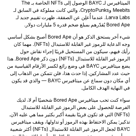
الميتافيرس لـ BAYC الوصول إلى NFTs الخاصة بـ The
Meebits وCryptoPunks، والتي كانت مملوكة في السابق لـ
Larva Labs. عندما أُعلِن عن الصفقة، ظهرت تقييم جديد لـ
Bored  يُقدّرهم بمبلغ ضخم قدره 5 مليارات دولار.
شيء آخر يستحق الذكر هو أن Bored Ape أصبح بشكل أساسي
وجه الدعاية للرموز غير القابلة للاستبدال (NFTs). مهما كان
أيك فيهم، سيكون من المستحيل قريبًا إجراء نقاش حول
الرموز غير القابلة للاستبدال (NFTs) دون ذكر Bored Ape. هذا
يضع ميتافيرس BAYC في وضع رائع لكسر الأرقام القياسية من
يث عدد المشاركين. إذا حدث هذا، فلن تتمكن من الذهاب إلى
أي مكان دون سماع عن ميتافيرس BAYC — والذي قد يكون
ي النهاية الهدف الكامل.
سواء كنت تحب ميتافيرس Bored Ape شخصيًا أم لا، لديك
لفرصة للحصول على بعض الرموز غير القابلة للاستبدال
(NFTs) التي قد تكون قريبًا بقيمة أكبر بكثير مما هي عليه الآن.
ذكير: يمكن الاحتفاظ بهذه الرموز أو تداولها، ويقف ميتافيرس
BAYC لجعل الرموز غير القابلة للاستبدال (NFTs) أكثر شعبية