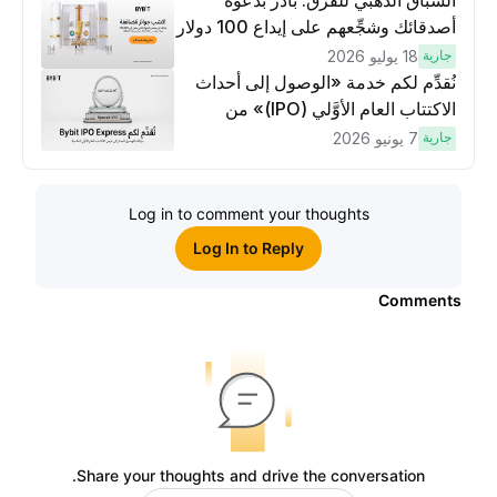
السباق الذهبي للفرق: بادر بدعوة
أصدقائك وشجِّعهم على إيداع 100 دولار
وتنفيذ عمليات تداوُل بقيمة 10 دولار
جارية
18 يوليو 2026
لكسَب مكافآت مُضاعَفة
نُقدِّم لكم خدمة «الوصول إلى أحداث
الاكتتاب العام الأوَّلي (IPO)» من
Bybit، بوابتك للوصول المبكر إلى فرص
جارية
7 يونيو 2026
الاكتتاب العام الأوَّلي العالمية
Log in to comment your thoughts
Log In to Reply
Comments
Share your thoughts and drive the conversation.