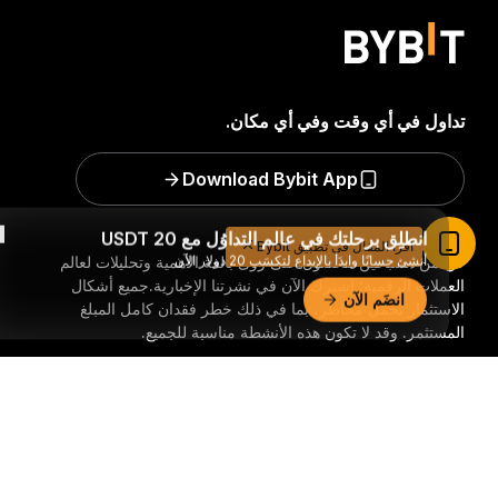
تداول في أي وقت وفي أي مكان.
Download Bybit App
انطلِق برحلتك في عالم التداوُل مع 20 USDT
اقرأ المقال في تطبيق Bybit
أنشِئ حسابًا وابدَأ بالإيداع لتكسَب 20 دولار الآن
كن من السباقين للحصول على رؤًى بالغة الأهمية وتحليلات لعالم
العملات الرقمية: اشترك الآن في نشرتنا الإخبارية.
جميع أشكال
انضَم الآن
الاستثمار تحمل مخاطر، بما في ذلك خطر فقدان كامل المبلغ
المستثمر. وقد لا تكون هذه الأنشطة مناسبة للجميع.
ملخّص تفصيليّ
اشترك
تابعنا: