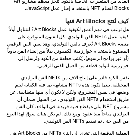
العديد من المتغيرات الخاصة بالكود. تُنجز معظم مشاريع Art
Bl لنظام NFT باستخدام إطار عمل JavaScript.
ف تُنتج Art Blocks فنها
هل ترغب في فهم أعمق لكيفية عمل Art Blocks؟ لنتناول أولاً
كيفية عمل NFTs الفن التوليدي. كل الفنون المتوفرة على
منصة Art Blocks تُعرف بالفن التوليدي، وهذ يعني الفن الرقمي
لمصنوع باستخدام خوارزمية الكمبيوتر. بدلاً من إنشاء الفن يدوياً
أو عبر برامج الرسوم)، يُكتب قطعة من الكود وتُرسل إلى
وارزمية لتوليد قطعة من العمل الفني الرقمي.
نفس الكود قادر على إنتاج آلاف من NFTs الفن التوليدي
المختلفة. بينما تكون هذه NFTs مشابهة بما فيه الكفاية ليتم
ضعها في نفس المشروع، ولكن لا تكون أي منها متطابقة. عن
طريق استخدام NFTs الفن التوليدي، من السهل ضمان أن
مشروع NFT مليء بقطع فنية فريدة. في الواقع، كان الفن
لتوليدي متاحاً منذ عقود. ومع ذلك، لم يكن هناك سوق لهذا النوع
 الفن حتى تم تقديم NFTs الفن التوليدي.
العملية الدقيقة التي تؤدي إلى إنتاج NFTs من Art Blocks هي