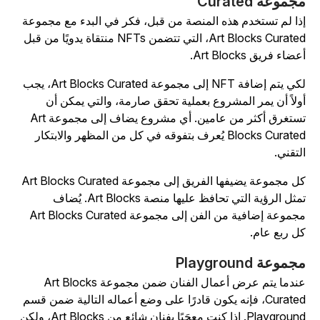
جموعة Curated
ذا لم تستخدم هذه المنصة من قبل، فكر في البدء مع مجموعة
Art Blocks Curated، التي تتضمن NFTs منتقاة يدويًا من قبل
ضاء فريق Art Blocks.
لكي يتم إضافة NFT إلى مجموعة Art Blocks Curated، يجب
ولاً أن يمر المشروع بعملية تحقق صارمة، والتي يمكن أن
تستغرق أكثر من عامين. أي مشروع يضاف إلى مجموعة Art
Blocks Curated يُعرف بتفوقه في كل من المظهر والابتكار
لتقني.
كل مجموعة يضيفها الفريق إلى مجموعة Art Blocks Curated
تمثل الرؤية التي تحافظ عليها منصة Art Blocks. يُضاف
مجموعة إضافية من الفن إلى مجموعة Art Blocks Curated
ل ربع عام.
جموعة Playground
عندما يتم عرض أعمال الفنان ضمن مجموعة Art Blocks
Curated، فإنه يكون قادرًا على وضع أعماله التالية ضمن قسم
Playground. إذا كنت معجَبًا بفنان شائع من Art Blocks، ولكن