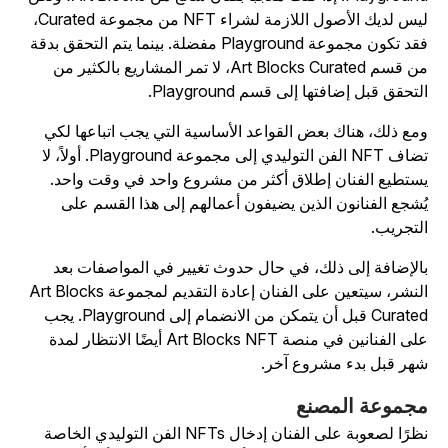
ليس لديك الأصول اللازمة لشراء NFT من مجموعة Curated،
فقد تكون مجموعة Playground مفضلة. بينما يتم التحقق بدقة
من قسم Art Blocks Curated، لا تمر المشاريع بالكثير من
لتحقق قبل إضافتها إلى قسم Playground.
مع ذلك، هناك بعض القواعد الأساسية التي يجب اتباعها لكي
تضاف NFT الفن التوليدي إلى مجموعة Playground. أولاً، لا
ستطيع الفنان إطلاق أكثر من مشروع واحد في وقت واحد.
ُشجع الفنانون الذين يضيفون أعمالهم إلى هذا القسم على
لتجريب.
الإضافة إلى ذلك، في حال حدوث تغيير في المواصفات بعد
النشر، سيتعين على الفنان إعادة التقديم لمجموعة Art Blocks
Curated قبل أن يتمكن من الانضمام إلى Playground. يجب
على الفنانين في منصة Art Blocks NFT أيضًا الانتظار لمدة
هر قبل بدء مشروع آخر.
جموعة المصنع
نظرًا لصعوبة على الفنان إدخال NFTs الفن التوليدي الخاصة