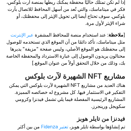
ذا لم تكن تمتلك حاليًا محفظة يمكنك ربطها بمنصة آرت بلوكس،
كر في ميتاماسك، والتي تُعد من أسهل المحافظ للاتصال بآرت
لوكس. سوف تحتاج أيضا إلى تحويل الإيثر إلى محفظتك، أو
راء الإيثر لأول مرة.
ملاحظة
: عند استخدام منصة للمحافظ المشفرة
عبر الإنترنت
ثل ميتاماسك، تأكد دائمًا من أن الموقع الذي تستخدمه للوصول
لى محفظتك هو الموقع الأصلي، وليس صفحة "مزيفة" يديرها
حتالون يريدون الوصول إلى عبارة الاسترداد والمحفظة الخاصة
ك، وذلك من خلال التحقق أولاً من عنوان الموقع.]
اريع NFT الشهيرة لآرت بلوكس
هناك العديد من مشاريع NFT الشهيرة لآرت بلوكس التي يمكن
لتفكير في الاستثمار فيها. كل مشروع له خصائصه المميزة.
لمشاريع الرئيسية المفصلة فيما يلي تشمل فيدنزا وكرومي
كويجل ورينجرز.
يدنزا من تايلر هوبز
م إنشاؤها بواسطة تايلر هوبز،
تعتبر Fidenza
من بين أكثر