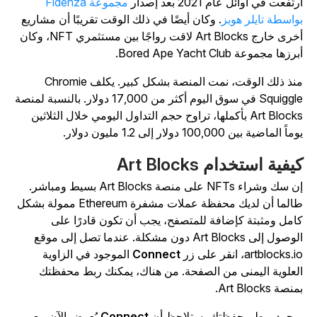
رتفعت في أوائل عام 2021 بعد إصدار
مجموعة Fidenza
واسطة تايلر هوبز
. وكان أيضًا في ذلك الوقت تقريبًا أن مشاريع
أخرى خارج Art Blocks لاقت رواجًا بين مستثمري NFT، وكان
رزها مجموعة Bored Ape Yacht Club.
نذ ذلك الوقت، نمت المنصة بشكل كبير. يكلف
Chromie
Squiggl
في سوق اليوم أكثر من 17,000 دولار. بالنسبة لمنصة
Art Blocks بأكملها، تراوح حجم التداول اليومي خلال الثلاثين
ماً الماضية بين 100,000 دولار إلى 1.2 مليون دولار.
يفية استخدام Art Blocks
إن سك وشراء NFTs على منصة Art Blocks بسيط ومباشر.
طالما أن لديك محفظة عملات مشفرة Ethereum ممولة بشكل
امل ومثبتة كإضافة للمتصفح، يجب أن تكون قادرًا على
الوصول إلى Art Blocks دون مشكلة. عندما تصل إلى موقع
artblocks.، انقر على زر
Connect
الموجود في الزاوية
لعلوية اليمنى من الصفحة. من هناك، يمكنك ربط محفظتك
نصة Art Blocks.
مجرد ربط محفظتك، ستلاحظ أن
Connect
يُعرض الآن مع