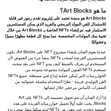
 هو Art Blocks؟
Art Blocks هو منصة تعتمد على إيثريوم تقدم رموز غير قابلة
لاستبدال للفن المولد البرمجي والفريد الذي يمكن للمستثمرين
الاستثمار فيه. تم إنشاء NFTs الخاصة بـ Art Blocks من خلال
قنية سك المولدات المخصصة، مما يمنح كل قطعة مظهرًا مميزًا
عشوائيًا.
عندما يقوم الفنان بإنشاء مشروع NFT على Art Blocks، يكون
للمستثمرين الفرصة لسحب NFTs. ينشأ جزء من الغموض لأن
المستخدم لن يعرف بالضبط كيف يبدو NFT حتى بعد سحبه.
تستخدم NFTs الفنون المولدة مجموعة متنوعة من
الخوارزميات التي تُمكن عملية إبداع فني مستقلة. جميع NFTs
لفن التوليدي فريدة - نظرًا لاستخدام سلسلة عشوائية من
لشفرات كأساس مرجعي خلال إنشائها.
إذا أراد الفنان أن يتم تحويل تصميمه إلى NFTs على Art
Blocks، يجب عليه أولاً تحميل خوارزمياته الفريدة على هذه
المنصة وتحديد عدد معين من NFTs ليتم سكها منها. بمجرد بدء