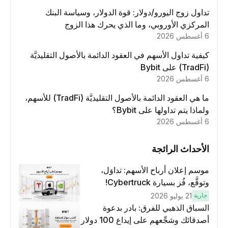
تداول زوج اليورو/دولار: قوة الدولار، وسياسة البنك
المركزي الأوروبي، وما الذي يحرك هذا الزوج
6 أغسطس 2026
كيفية تداول الأسهم في العقود الدائمة بالأصول التقليديَّة
(TradFi) على Bybit
6 أغسطس 2026
ما هي العقود الدائمة بالأصول التقليديَّة (TradFi) للأسهم،
ولماذا يتم تداولها على Bybit؟
6 أغسطس 2026
الأحداث الرائجة
موسم إعلان أرباح الأسهم: تداوَل،
وتوقَّع، فُز بسيارة Cybertruck!
جارية
21 يوليو 2026
السباق الذهبي للفرق: بادر بدعوة
أصدقائك وشجِّعهم على إيداع 100 دولار