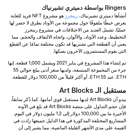
Ringe بواسطة دميتري تشيرنياك
نشأها دميتري تشيرنياك،
رينجرز
هو مشروع NFT فريد للغاية
عرض خيطًا ملفوفًا حول مجموعة من الأوتاد بطرق لا حصر لها
مليًا. تشمل العديد من الاختلافات في مشروع رينجرز
لتخطيط، وعدد الأوتاد، والألوان، واتجاه الالتفاف والحجم، مما
عني أن القطعة التي تشتريها قد تكون مختلفة تمامًا عن القطع
لتي يقوم المستثمرون الآخرون بصكها.
تم إنشاء هذا المشروع في يناير 2021 ويشمل 1,000 قطعة. إنها
جزء من المجموعة المنسقة، ولديها سعر أدنى يبلغ حوالي 55
د 55 ETH، أو أكثر قليلاً من 100,000 دولار للقطعة.
ستقبل الـ Art Blocks
يبدو أن Art Blocks لديها مستقبل قوي أمامها. كما ذُكر سابقاً،
فإن حجم التداول على منصة Art Blocks قد بلغ في الآونة
الأخيرة ما بين 100,000 دولار إلى 1.2 مليون دولار في اليوم.
لمشاريع المختلفة المذكورة في هذا الدليل جميعها زادت في
لقيمة على مدى الأشهر القليلة الماضية، مما يشير إلى أن