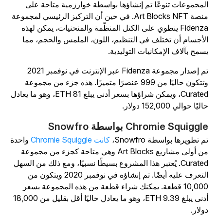
لمجموعات تنوعًا تم إنشاؤها بواسطة خوارزمية متاحة على
منصة Art Blocks NFT. في حين أن التركيز الرئيسي لمجموعة
Fidenza ينطوي على الكتل المنظّمة والمنحنيات، يمكن لهذه
لأجسام أن تختلف في التنظيم، اللون، الملمس والحجم، مما
سمح بآلاف الإمكانيات التوليدية.
تم إصدار مجموعة Fidenza عبر الإنترنت في نوفمبر 2021
وتتكون حاليًا من 999 عنصرًا متميزًا. هذه جزء من مجموعة
Curated، ويمكن شراؤها بسعر أدنى يبلغ 81 ETH، وهو ما يعادل
ليًا حوالي 152,000 دولار.
Chromie Squiggl بواسطة Snowfro
م تطويرها بواسطة Snowfro،
كانت Chromie Squiggle
واحدة
من أولى مشاريع Art Blocks وهي متاحة كجزء من مجموعة
Curated. يُعتبر هذا المشروع بسيطًا نسبيًا، ومع ذلك من السهل
التعرف عليه أيضًا. تم إنشاؤه في نوفمبر 2020 ويتكون من
10,000 قطعة. يمكنك شراء قطعة من هذه المجموعة بسعر
أدنى يبلغ 9.39 ETH، وهو ما يعادل حاليًا أقل بقليل من 18,000
ولار.