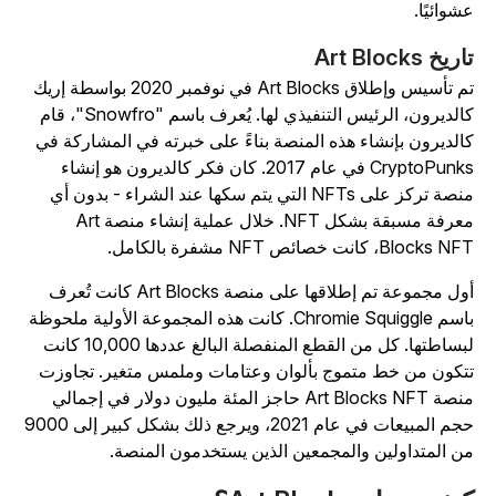
شوائيًا.
ريخ Art Blocks
تم تأسيس وإطلاق Art Blocks في نوفمبر 2020 بواسطة إريك
كالديرون، الرئيس التنفيذي لها. يُعرف باسم "Snowfro"، قام
الديرون بإنشاء هذه المنصة بناءً على خبرته في المشاركة في
CryptoPunks في عام 2017. كان فكر كالديرون هو إنشاء
منصة تركز على NFTs التي يتم سكها عند الشراء - بدون أي
معرفة مسبقة بشكل NFT. خلال عملية إنشاء منصة Art
Blocks N، كانت خصائص NFT مشفرة بالكامل.
أول مجموعة تم إطلاقها على منصة Art Blocks كانت تُعرف
اسم
Chromie Squiggle
. كانت هذه المجموعة الأولية ملحوظة
لبساطتها. كل من القطع المنفصلة البالغ عددها 10,000 كانت
تكون من خط متموج بألوان وعتامات وملمس متغير. تجاوزت
منصة Art Blocks NFT حاجز المئة مليون دولار في إجمالي
حجم المبيعات في عام 2021، ويرجع ذلك بشكل كبير إلى 9000
ن المتداولين والمجمعين الذين يستخدمون المنصة.