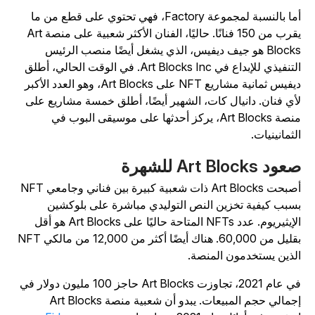
أما بالنسبة لمجموعة Factory، فهي تحتوي على قطع من ما
يقرب من 150 فنانًا. حاليًا، الفنان الأكثر شعبية على منصة Art
Blocks هو جيف ديفيس، الذي يشغل أيضًا منصب الرئيس
التنفيذي للإبداع في Art Blocks Inc. في الوقت الحالي، أطلق
ديفيس ثمانية مشاريع NFT على Art Blocks، وهو العدد الأكبر
أي فنان. دانيال كات، الشهير أيضًا، أطلق خمسة مشاريع على
منصة Art Blocks، يركز أحدثها على موسيقى البوب في
لثمانينيات.
ود Art Blocks للشهرة
أصبحت Art Blocks ذات شعبية كبيرة بين فناني وجامعي NFT
سبب كيفية تخزين النص التوليدي مباشرة على بلوكشين
الإيثيريوم. عدد NFTs المتاحة حاليًا على Art Blocks هو أقل
بقليل من 60,000. هناك أيضًا أكثر من 12,000 من مالكي NFT
لذين يستخدمون المنصة.
في عام 2021، تجاوزت Art Blocks حاجز 100 مليون دولار في
إجمالي حجم المبيعات. يبدو أن شعبية منصة Art Blocks