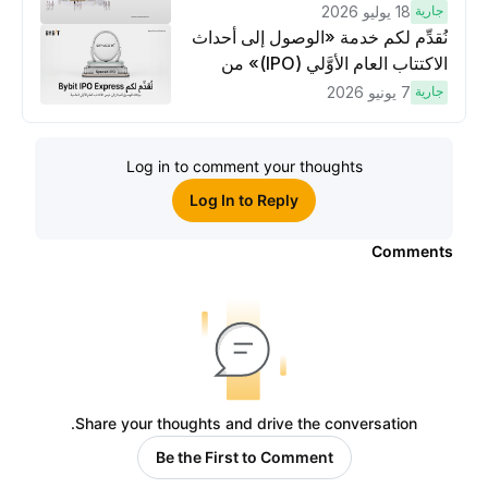
وتنفيذ عمليات تداوُل بقيمة 10 دولار
جارية
18 يوليو 2026
لكسَب مكافآت مُضاعَفة
نُقدِّم لكم خدمة «الوصول إلى أحداث
الاكتتاب العام الأوَّلي (IPO)» من
Bybit، بوابتك للوصول المبكر إلى فرص
جارية
7 يونيو 2026
الاكتتاب العام الأوَّلي العالمية
Log in to comment your thoughts
Log In to Reply
Comments
Share your thoughts and drive the conversation.
Be the First to Comment