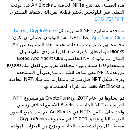
هذه العملية، يتم إنتاج NFTs الخاصة بـ Art Blocks في الوقت
لفعلي عبر البلوكشين. يُعتبر قطعة الفن التي يتلقاها المشتري
.
ERC-721 NF
تخدم مشاريع NFT الشهيرة مثل
CryptoPunks
و
Bored
Ape Yacht Clu
أيضًا NFTs الفن التوليدي لضمان أن تكون
مجموعاتهم عشوائية. ومع ذلك، تختلف هذه المشاريع عن Art
Blocks فيما يتعلق بكيفية صنع الفن التوليدي. على سبيل
المثال، تم توليد NFTs الخاصة بـ Bored Ape Yacht Club
باستخدام 170 سمة وميزة مختلفة. لكن، تم بالفعل سك 10,000
من هذه NFTs وهي متاحة للشراء، مما يعني أن المستخدم
يعرف شكل NFT قبل شرائه. بالمقارنة، يتم سك NFT الخاصة
 فقط عند شراء المستخدم لها.
تم إنشاؤها في عام 2017، وCryptoPunks هو مشروع NFT
آخر يشبه NFTs الخاصة بـ Art Blocks، مع اختلاف رئيسي
واحد: على عكس NFTs في Art Blocks، تم سك جميع الصور
الغريبة البالغ عددها 10,000 في مجموعة CryptoPunks
سبقًا، كل منها بشخصيته الخاصة ومزيج من الميزات المولدة