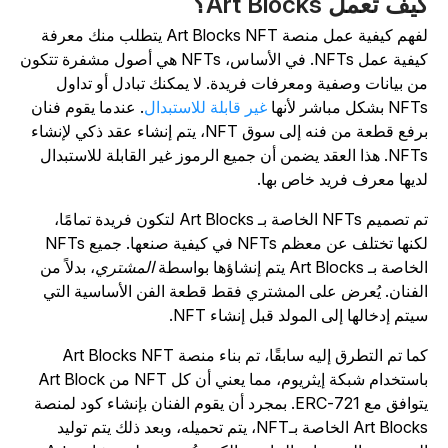
يف تعمل Art Blocks؟
لفهم كيفية عمل منصة Art Blocks NFT يتطلب منك معرفة
كيفية عمل NFTs. في الأساس، NFTs هي أصول مشفرة تتكون
ن بيانات وصفية ومعرفات فريدة. لا يمكنك تبادل أو تداول
N بشكل مباشر لأنها
غير قابلة للاستبدال
. عندما يقوم فنان
برفع قطعة من فنه إلى سوق NFT، يتم إنشاء عقد ذكي لإنشاء
NFTs. هذا العقد يضمن أن جميع الرموز غير القابلة للاستبدال
ديها معرف فريد خاص بها.
تم تصميم NFTs الخاصة بـ Art Blocks لتكون فريدة تمامًا،
لكنها تختلف عن معظم NFTs في كيفية صنعها. جميع NFTs
اصة بـ Art Blocks يتم إنشاؤها بواسطة
المشتري
، بدلاً من
لفنان. يُعرض على المشتري فقط قطعة الفن الأساسية التي
يتم إدخالها إلى المولد قبل إنشاء NFT.
كما تم التطرق إليه سابقًا، تم بناء منصة Art Blocks NFT
باستخدام شبكة إيثريوم، مما يعني أن كل NFT من Art Block
يتوافق مع ERC-721. بمجرد أن يقوم الفنان بإنشاء كود لمنصة
Art Blocks الخاصة بـNFT، يتم تحميله، وبعد ذلك يتم توليد