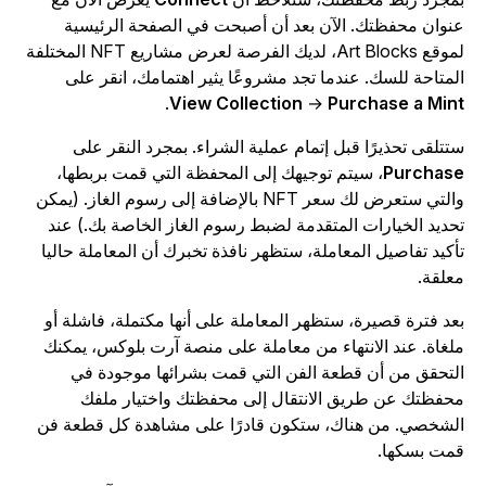
نوان محفظتك. الآن بعد أن أصبحت في الصفحة الرئيسية
لموقع Art Blocks، لديك الفرصة لعرض مشاريع NFT المختلفة
لمتاحة للسك. عندما تجد مشروعًا يثير اهتمامك، انقر على
.
View Collection
→
Purchase a Min
تتلقى تحذيرًا قبل إتمام عملية الشراء. بمجرد النقر على
Purchas
، سيتم توجيهك إلى المحفظة التي قمت بربطها،
والتي ستعرض لك سعر NFT بالإضافة إلى رسوم الغاز. (يمكن
حديد الخيارات المتقدمة لضبط رسوم الغاز الخاصة بك.) عند
أكيد تفاصيل المعاملة، ستظهر نافذة تخبرك أن المعاملة حاليا
علقة.
عد فترة قصيرة، ستظهر المعاملة على أنها مكتملة، فاشلة أو
لغاة. عند الانتهاء من معاملة على منصة آرت بلوكس، يمكنك
لتحقق من أن قطعة الفن التي قمت بشرائها موجودة في
حفظتك عن طريق الانتقال إلى محفظتك واختيار ملفك
لشخصي. من هناك، ستكون قادرًا على مشاهدة كل قطعة فن
مت بسكها.