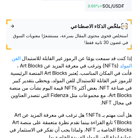
SOL
/USDT
3.00
%
+
ملخّص الذكاء الاصطناعي
استخلص فحوى محتوى المقال بسرعة، مستشعرًا معنويات السوق
في غضون 30 ثانية فقط!
ذا كنت قد سمعت يومًا عن الرموز غير القابلة للاستبدال
الفن
لمولد
(NFTs) وترغب في معرفة المزيد عن Art Blocks ،
فأنت في المكان المناسب. يُعتبر Art Blocks المنصة الرئيسية
لرموز غير القابلة للاستبدال للفن المولد، ويحظى بتقدير كبير
في صناعة NFT. بعض أكثر NFTs قيمة اليوم نشأت من منصة
Art Blocks، مع مجموعات مثل Fidenza التي تتصدر العناوين
ي مجال NFT.
هل أنت مهتم بـ NFTs؟ هل ترغب في معرفة المزيد عن Art
Blocks؟ تابع القراءة بينما نقدم نظرة متعمقة على منصة Art
Blocks الخاصة بـ NFT، ولماذا يجب أن تفكر في الاستثمار في
ملية إبداع الفن المولد الفريدة الخاصة بها.