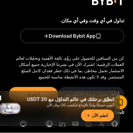
تداول في أي وقت وفي أي مكان.
Download Bybit App
كن من السباقين للحصول على رؤًى بالغة الأهمية وتحليلات لعالم
العملات الرقمية: اشترك الآن في نشرتنا الإخبارية.
جميع أشكال
الاستثمار تحمل مخاطر، بما في ذلك خطر فقدان كامل المبلغ
المستثمر. وقد لا تكون هذه الأنشطة مناسبة للجميع.
اشترك
انطلِق برحلتك في عالم التداوُل مع 20 USDT
اقرأ المقال في تطبيق Bybit
أنشِئ حسابًا وابدَأ بالإيداع لتكسَب 20 دولار الآن
تابعنا:
انضَم الآن