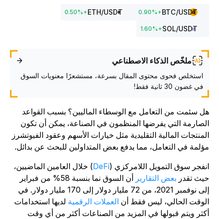
ETH
/USDT
BTC
/USDT
0.50
%
+
0.90
%
+
SOL
/USDT
1.60
%
+
ملخّص الذكاء الاصطناعي
استخلص فحوى محتوى المقال بسرعة، مستشعرًا معنويات السوق
في غضون 30 ثانية فقط!
ل سئمت من التعامل مع الوسطاء الماليين؟ بسبب القواعد
لصارمة التي يفرضها المنظمون في الصناعة، يمكن أن تكون
لمنتجات المالية التقليدية مثل خيارات الأسهم وعقود الفيوتشرز
ؤلمة في التعامل، مما يدفع بعض المتداولين للبحث عن بدائل.
نفجر سوق التمويل اللامركزي (
DeFi
) خلال العامين الماضيين،
يث تقدر
بعض التقارير
أن السوق نما بنسبة 58% من فبراير
إلى نوفمبر 2021، من 72 مليار دولار إلى 170 مليار دولار. في
لوقت الحالي، ليس فقط أن
العملات الرقمية
لديها استخدامات
كثر ويتم قبولها في المزيد من الصناعات أكثر من أي وقت