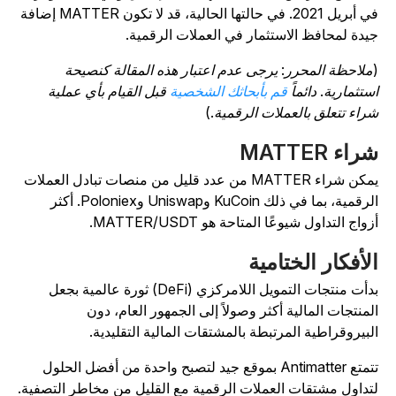
في أبريل 2021. في حالتها الحالية، قد لا تكون MATTER إضافة
يدة لمحافظ الاستثمار في العملات الرقمية.
ملاحظة المحرر:
يرجى عدم اعتبار هذه
المقالة كنصيحة
ستثمارية. دائماً
قم بأبحاثك الشخصية
قبل القيام بأي عملية
راء تتعلق بالعملات الرقمية.
)
راء MATTER
يمكن شراء MATTER من عدد قليل من منصات تبادل العملات
الرقمية، بما في ذلك KuCoin وUniswap وPoloniex. أكثر
زواج التداول شيوعًا المتاحة هو MATTER/USDT.
لأفكار الختامية
بدأت منتجات التمويل اللامركزي (DeFi) ثورة عالمية بجعل
لمنتجات المالية أكثر وصولاً إلى الجمهور العام، دون
لبيروقراطية المرتبطة بالمشتقات المالية التقليدية.
تتمتع Antimatter بموقع جيد لتصبح واحدة من أفضل الحلول
تداول مشتقات العملات الرقمية مع القليل من مخاطر التصفية.