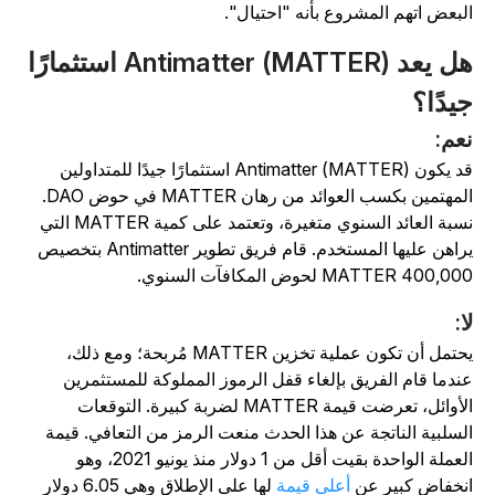
لبعض اتهم المشروع بأنه "احتيال".
هل يعد Antimatter (MATTER) استثمارًا
يدًا؟
عم:
قد يكون Antimatter (MATTER) استثمارًا جيدًا للمتداولين
المهتمين بكسب العوائد من رهان MATTER في حوض DAO.
نسبة العائد السنوي متغيرة، وتعتمد على كمية MATTER التي
يراهن عليها المستخدم. قام فريق تطوير Antimatter بتخصيص
400, MATTER لحوض المكافآت السنوي.
ا:
يحتمل أن تكون عملية تخزين MATTER مُربحة؛ ومع ذلك،
ندما قام الفريق بإلغاء قفل الرموز المملوكة للمستثمرين
الأوائل، تعرضت قيمة MATTER لضربة كبيرة. التوقعات
لسلبية الناتجة عن هذا الحدث منعت الرمز من التعافي. قيمة
العملة الواحدة بقيت أقل من 1 دولار منذ يونيو 2021، وهو
نخفاض كبير عن
أعلى قيمة
لها على الإطلاق وهي 6.05 دولار