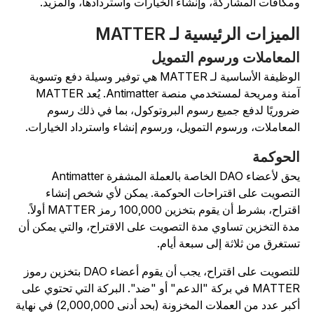
مكافآت المشاركة، وإنشاء الخيارات واستردادها، والمزيد.
لميزات الرئيسية لـ MATTER
لمعاملات ورسوم التمويل
الوظيفة الأساسية لـ MATTER هي توفير وسيلة دفع وتسوية
آمنة ومريحة لمستخدمي منصة Antimatter. يُعد MATTER
روريًا لدفع جميع رسوم البروتوكول، بما في ذلك رسوم
لمعاملات، ورسوم التمويل، ورسوم إنشاء واسترداد الخيارات.
لحوكمة
يحق لأعضاء DAO الخاصة بالعملة المشفرة Antimatter
لتصويت على اقتراحات الحوكمة. يمكن لأي شخص إنشاء
اقتراح، بشرط أن يقوم بتخزين 100,000 رمز MATTER أولاً.
دة التخزين تساوي مدة التصويت على الاقتراح، والتي يمكن أن
ستغرق من ثلاثة إلى سبعة أيام.
للتصويت على اقتراح، يجب أن يقوم أعضاء DAO بتخزين رموز
MATTER في بركة "الدعم" أو "ضد". البركة التي تحتوي على
أكبر عدد من العملات المخزونة (بحد أدنى 2,000,000) في نهاية