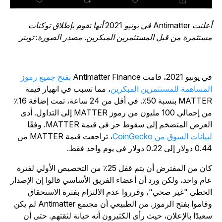
أعلنت Antimatter في يونيو 2021 أنها تقوم بإطلاق توكنات
ستثمرة من قبل المستثمرين المبكرين. مصدر الصورة: تويتر
يونيو 2021، قامت Antimatter Finance
بفتح جميع رموز
لمساهمة للمستثمرين المبكرين
، مما تسبب في انهيار قيمة
MATTER بنسبة 50٪. في أقل من 24 ساعة، تمت إضافة 16٪
من إجمالي 100 مليون من رموز MATTER إلى التداول. أدى
لعرض المتضخم إلى سقوط حر في قيمة MATTER. وفقًا
بيانات السوق من CoinGecko
، تراجعت قيمة MATTER من
دولار إلى 0.22 دولار في يوم واحد فقط.
كان من المفترض أن يتم قفل 25٪ من التخصيص الأولي لفترة
ام واحد، ولكن ورد أن أعضاء الفريق الأساسي قالوا إن الإصدار
لخطي "غير صحي"، وقرروا عدم الالتزام بفترة الاستحقاق
وقاموا بفتح الرموز. من الطبيعي أن مجتمع Antimatter لم يكن
عيدًا بالإعلان، حيث رأى الكثيرون أنه خيانة لثقتهم. حتى أن