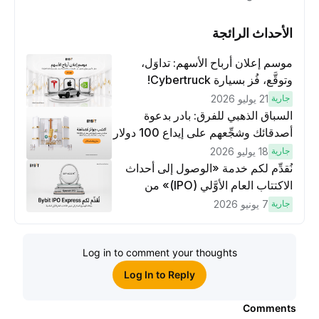
الأحداث الرائجة
موسم إعلان أرباح الأسهم: تداوَل،
وتوقَّع، فُز بسيارة Cybertruck!
جارية
21 يوليو 2026
السباق الذهبي للفرق: بادر بدعوة
أصدقائك وشجِّعهم على إيداع 100 دولار
وتنفيذ عمليات تداوُل بقيمة 10 دولار
جارية
18 يوليو 2026
لكسَب مكافآت مُضاعَفة
نُقدِّم لكم خدمة «الوصول إلى أحداث
الاكتتاب العام الأوَّلي (IPO)» من
Bybit، بوابتك للوصول المبكر إلى فرص
جارية
7 يونيو 2026
الاكتتاب العام الأوَّلي العالمية
Log in to comment your thoughts
Log In to Reply
Comments