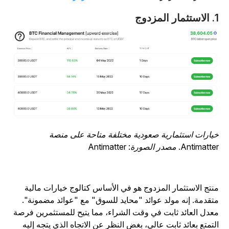
ار المزدوج
يارات استثمارية صعودية مختلفة متاحة على منصة
Antimatt. مصدر الصورة: Antimatter
نتج الاستثمار المزدوج هو في الأساس كتالوج خيارات مالية
تقدمة. إنه مولد عوائد "محايد للسوق" مع "عوائد مضمونة".
عدل العائد ثابت في وقت الشراء، مما يتيح للمستثمرين فرصة
لتمتع بعائد ثابت عالي، بغض النظر عن الاتجاه الذي يتجه إليه