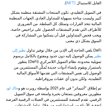
لقابل للاستبدال
(NFT
).
ي التمويل التقليدي، تكون المنتجات المشتقة منظمة بشكل
بير وليست متاحة بسهولة للمتداول العادي. الجهات المنظمة
لمالية تتخذ القرارات وتمتلك كل السلطة. من الضروري
لأطراف التي تقدم المشتقات الحصول على تراخيص خاصة،
يجب فحص المتداولين قبل أن يتمكنوا من المشاركة في
لسوق بشكل ذي معنى.
لغي الحاجة إلى الإذن من خلال توفير تداول
نظير إلى
ظير
يمكن الوصول إليه دون حدود ومفتوح بالكامل برسوم
تمويلية محدودة. نظام التمويل اللامركزي (DeFi) يتطور
استمرار ويقوم بإنشاء أدوات جديدة تُمكِّن المستثمرين من
لوصول إلى نفس المشتقات التي تقدمها الأسواق المالية
لتقليدية، ولكن بدون أي عقبات بيروقراطية.
 إطلاق "أنتيماتر" في عام 2021 بواسطة روبرت هو و
جاك لو
،
طورين معروفين يتمتعان بخبرة واسعة في سوق التمويل
لرقمي. تقدم المنصة للمستثمرين في العملات الرقمية الفرصة
تحقيق الأرباح من استثماراتهم من خلال تداول المشتقات