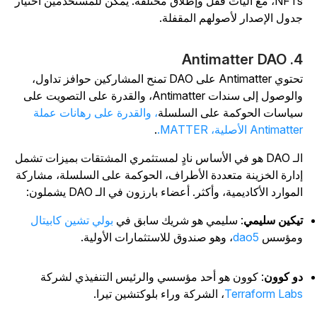
NFTs، مع آليات قفل وإطلاق مختلفة. يمكن للمستخدمين اختيار
دول الإصدار لأصولهم المقفلة.
4. Antimatt
تحتوي Antimatter على DAO تمنح المشاركين حوافز تداول،
والوصول إلى سندات Antimatter، والقدرة على التصويت على
ياسات الحوكمة على السلسلة
، والقدرة على رهانات عملة
Antimatt الأصلية، MATTER.
.
الـ DAO هو في الأساس نادٍ لمستثمري المشتقات بميزات تشمل
دارة الخزينة متعددة الأطراف، الحوكمة على السلسلة، مشاركة
لموارد الأكاديمية، وأكثر. أعضاء بارزون في الـ DAO يشملون:
يكين سليمي
: سليمي هو شريك سابق في
بولي تشين كابيتال
مؤسس
dao5
، وهو صندوق للاستثمارات الأولية.
و كوون
: كوون هو أحد مؤسسي والرئيس التنفيذي لشركة
Terraform Lab
، الشركة وراء بلوكتشين تيرا.