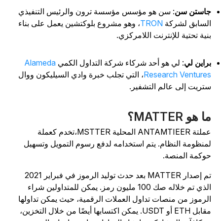
استن سن
: سن هو مؤسس مؤسسة ترون والرئيس التنفيذي
لسابق لشركة
TRON
، وهو مشروع بلوكتشين يعمل على بناء
نية تحتية للإنترنت اللامركزي.
راين لي
: لي هو أحد شركاء شركة التداول الكمي
Alameda
Research Venture
، التي تجلب خبرة وادي السيليكون ووال
تريت إلى عالم التشفير.
ا هو MATTER؟
عملتة ANTAMTIEER المحلية MSTTER،تخدم كعملة
منظومة النظام. يتم استخدامه لدفع رسوم التمويل وتسهيل
وكمة المنصة.
تم إصدار MATTER بعد حدث توليد الرموز في فبراير 2021
الذي تم خلاله صك 100 مليون رمز. يمكن للمتداولين شراء
لرموز من منصات تداول العملات الرقمية، حيث يمكن تداولها
مقابل ETH أو USDT. يمكن اكتسابها أيضًا من خلال التخزين،