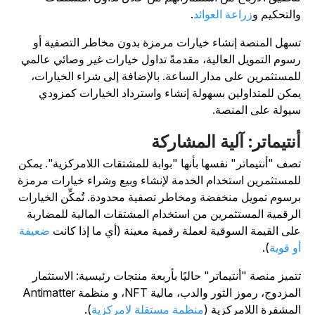
التحكيم و
زراعة العوائد
.
سهل المنصة إنشاء خيارات مرمزة بدون مخاطر التصفية أو
سوم التمويل العالية، مقدمةً تداول خيارات غير وصائي عالمي
لمستثمرين على مدار الساعة. بالإضافة إلى شراء الخيارات،
مكن للمتداولين بسهولة إنشاء واسترداد الخيارات كمزودي
يولة على المنصة.
نتيماتر: آلية المشاركة
صف "أنتيماتر" نفسها بأنها "بوابة للمشتقات اللامركزية". يمكن
لمستثمرين استخدام الخدمة لإنشاء وبيع وشراء خيارات مرمزة
رسوم تمويل منخفضة ومخاطر تصفية محدودة. تُمكِّن الخيارات
لرقمية المستثمرين من استخدام المشتقات المالية للمضاربة
لى القيمة السوقية لعملة رقمية معينة (أي ما إذا كانت
ضعيفة
و قوية
).
تميز منصة "أنتيماتر" حاليًا بأربعة منتجات رئيسية: الاستثمار
المزدوج، رموز الثور والدب، مالية NFT، و منظمة Antimatter
لمشفرة اللامركزية (
منظمة مستقلة لامركزية
).