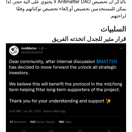
بالذكر أن تحصيص Antimatter DAO لا يحتوي على آلية حجز، لذا
مكن للمستخدمين تحصيص أو إلغاء تحصيص توكناتهم وفقًا
راحتهم.
لسلبيات
رار مثير للجدل اتخذته الفريق