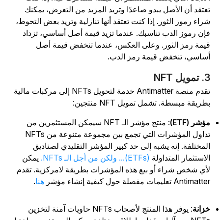
عتقد أن الأصل يبدو صاعدًا وتريد المزيد من التعرض، يمكنك
راء رموز الثور. إذا كنت تعتقد أنها تنازلية وتريد بعض التحوط،
إن رموز الدب تناسبك. عندما تزيد قيمة أصل أساسي، تزداد
يمة رمز الثور. وعلى العكس، عندما تنخفض قيمة أصل
ساسي، تنخفض قيمة رمز الدب.
مويل NFT
تقدم منصة Antimatter خدمة لتحويل NFTs إلى مركبات مالية
طريقة مبسطة. تشمل تمويل NFT منتجين:
ؤشر (ETF)
: منتج مؤشر الـ NFT سيمكن المستثمرين من
تداول المؤشرات التي تجمع بين مجموعة متنوعة من NFTs
لمختلفة. إنه يشبه إلى حد كبير المؤشر التقليدي لصناديق
لاستثمار المتداولة
(ETFs)... ولكن من أجل الـ NFTs.
يمكن
أي شخص شراء أو بيع هذه المؤشرات بطريقة لامركزية. تقدم
Antimat تعليمات مفصلة حول كيفية إنشاء مؤشر
هنا
.
زانة
: يوفر هذا المنتج لأصحاب NFTs حاويات آمنة لتخزين