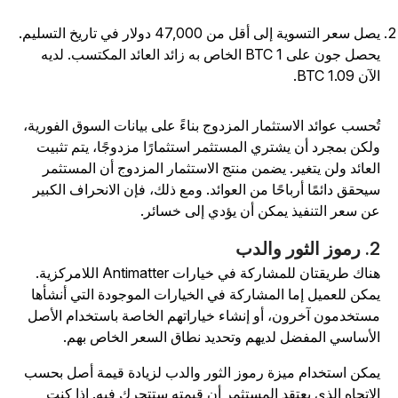
يصل سعر التسوية إلى أقل من 47,000 دولار في تاريخ التسليم.
يحصل جون على 1 BTC الخاص به زائد العائد المكتسب. لديه
آن 1.09 BTC.
ُحسب عوائد الاستثمار المزدوج بناءً على بيانات السوق الفورية،
لكن بمجرد أن يشتري المستثمر استثمارًا مزدوجًا، يتم تثبيت
لعائد ولن يتغير. يضمن منتج الاستثمار المزدوج أن المستثمر
يحقق دائمًا أرباحًا من العوائد. ومع ذلك، فإن الانحراف الكبير
ن سعر التنفيذ يمكن أن يؤدي إلى خسائر.
 الثور والدب
هناك طريقتان للمشاركة في خيارات Antimatter اللامركزية.
مكن للعميل إما المشاركة في الخيارات الموجودة التي أنشأها
ستخدمون آخرون، أو إنشاء خياراتهم الخاصة باستخدام الأصل
لأساسي المفضل لديهم وتحديد نطاق السعر الخاص بهم.
مكن استخدام ميزة رموز الثور والدب لزيادة قيمة أصل بحسب
لاتجاه الذي يعتقد المستثمر أن قيمته ستتحرك فيه. إذا كنت