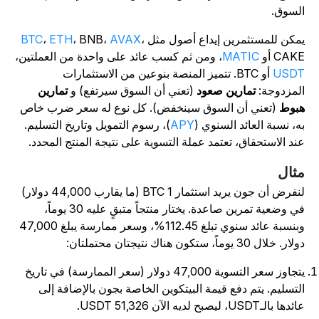
لسوق.
مكن للمستثمرين إيداع أصول مثل
،
AVAX
، BNB،
ETH
،
BTC
CAK أو
MATIC
، ومن ثم كسب عائد على واحدة من العملتين،
USD
أو BTC. تتميز المنصة بنوعين من الاستثمارات
لمزدوجة:
تمارين صعود
(تعني أن السوق سيرتفع) و
تمارين
بوط
(تعني أن السوق سينخفض). كل نوع له سعر ضرب خاص
ه، نسبة العائد السنوي (
APY
)، رسوم التمويل وتاريخ التسليم.
ند الاستحقاق، تعتمد عملة التسوية على نتيجة المنتج المحدد.
ثال
لنفرض أن جون يريد استثمار 1 BTC (ما يقارب 44,000 دولار)
في وضعية تمرين صاعدة. يختار منتجاً متبقٍ عليه 30 يوماً،
وبنسبة عائد سنوي تبلغ 112.45%، وسعر ممارسة يبلغ 47,000
ار. خلال 30 يوماً، ستكون هناك نتيجتان محتملتان:
يتجاوز سعر التسوية 47,000 دولار (سعر الممارسة) في تاريخ
لتسليم. يتم دفع قيمة البيتكوين الخاصة بجون بالإضافة إلى
دها بالـUSDT، ليصبح لديه الآن 51,326 USDT.