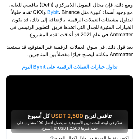
ومع ذلك، فإن مجال التمويل اللامركزي (DeFi) تنافسي للغاية،
ع وجود أسماء كبيرة مثل
Bybit
، Binance وOKX تقدم حلولاً
تداول مشتقات العملات الرقمية. بالإضافة إلى ذلك، قد تكون
لخيارات المثيرة للجدل التي اتخذها فريق التطوير الرئيسي في
Antimat في عام 2021 قد أعاقت تقدم المشروع.
عد قول ذلك، في سوق العملات الرقمية غير المتوقع، قد يستعيد
Antimat مكانته ليصبح خيارًا مفضلاً بين المتاجرين.
تداول خيارات العملات الرقمية على Bybit اليوم
تنافس لتربح
2,500
USDT
كل أسبوع
تقدّم في لوحة المتصدرين الأسبوعية! سيحصل أفضل 100 مشارك على
حصة قدرها 2,500 USDT كل أسبوع.
اكسب نقاط الخبرة من خلال إكمال المهام