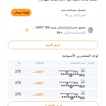
تسجيل مستخدم جديد
إنشاء حساب
حصريًا أكثر من 10
تحقيق حجم إيداع إجمالي بقيمة 100 USDT فأكثر
الإتمام للمرّة الأولى
+30
عرض المزيد
لوحة المتصدرين الأسبوعية
المركز
اسم المستخدم
المكافآت
عدد
النقاط
275
300
sky***@****
USDT
275
220
dor***@****
USDT
275
150
jay***@****
USDT
عرض التفاصيل