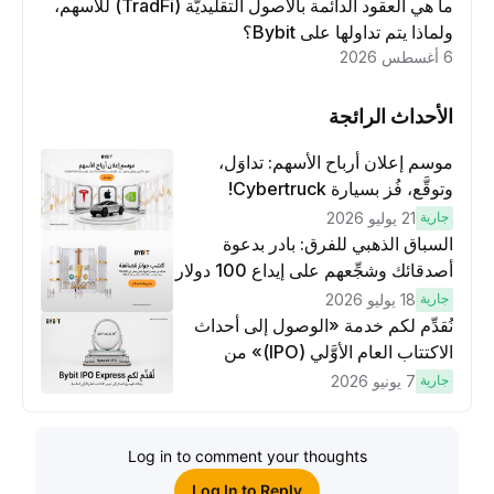
ما هي العقود الدائمة بالأصول التقليديَّة (TradFi) للأسهم،
ولماذا يتم تداولها على Bybit؟
6 أغسطس 2026
الأحداث الرائجة
موسم إعلان أرباح الأسهم: تداوَل،
وتوقَّع، فُز بسيارة Cybertruck!
جارية
21 يوليو 2026
السباق الذهبي للفرق: بادر بدعوة
أصدقائك وشجِّعهم على إيداع 100 دولار
وتنفيذ عمليات تداوُل بقيمة 10 دولار
جارية
18 يوليو 2026
لكسَب مكافآت مُضاعَفة
نُقدِّم لكم خدمة «الوصول إلى أحداث
الاكتتاب العام الأوَّلي (IPO)» من
Bybit، بوابتك للوصول المبكر إلى فرص
جارية
7 يونيو 2026
الاكتتاب العام الأوَّلي العالمية
Log in to comment your thoughts
Log In to Reply