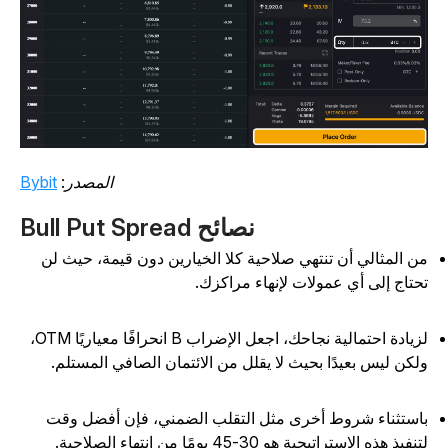
المصدر:
Bybit
نصائح Bull Put Spread
ن المثالي أن تنتهي صلاحية كلا الخيارين دون قيمة، حيث لن
حتاج إلى أي عمولات لإنهاء مراكزك.
لزيادة احتمالية نجاحك، اجعل الإضراب B انحرافًا معياريًا OTM،
لكن ليس بعيدًا بحيث لا يقلل من الائتمان الصافي المستلم.
استثناء شروط أخرى مثل التقلب الضمني، فإن أفضل وقت
نفيذ هذه الاستراتيجية هو 30-45 يومًا من انتهاء الصلاحية.