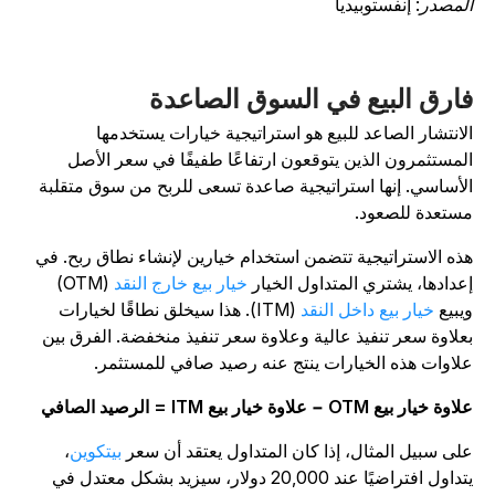
لمصدر:
إنفستوبيديا
ارق البيع في السوق الصاعدة
لانتشار الصاعد للبيع هو استراتيجية خيارات يستخدمها
لمستثمرون الذين يتوقعون ارتفاعًا طفيفًا في سعر الأصل
لأساسي. إنها استراتيجية صاعدة تسعى للربح من سوق متقلبة
ستعدة للصعود.
ذه الاستراتيجية تتضمن استخدام خيارين لإنشاء نطاق ربح. في
عدادها، يشتري المتداول الخيار
خيار بيع خارج النقد
(OTM)
يبيع
خيار بيع داخل النقد
(ITM). هذا سيخلق نطاقًا لخيارات
علاوة سعر تنفيذ عالية وعلاوة سعر تنفيذ منخفضة. الفرق بين
لاوات هذه الخيارات ينتج عنه رصيد صافي للمستثمر.
وة خيار بيع OTM − علاوة خيار بيع ITM = الرصيد الصافي
لى سبيل المثال، إذا كان المتداول يعتقد أن سعر
بيتكوين
،
يتداول افتراضيًا عند 20,000 دولار، سيزيد بشكل معتدل في