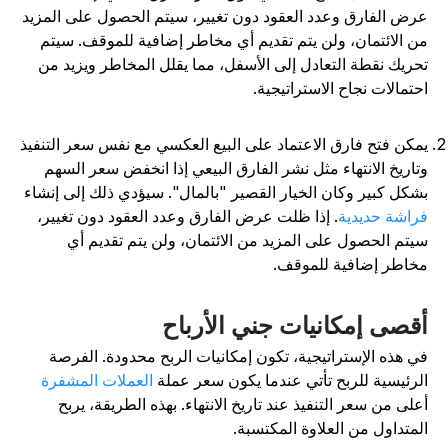
رض الفارق وعدد العقود دون تغيير، سيتم الحصول على المزيد
ن الائتمان، ولن يتم تقديم أي مخاطر إضافية للموقف. سيتم
حريك نقطة التعادل إلى الأسفل، مما يقلل المخاطر ويزيد من
حتمالات نجاح الاستراتيجية.
مكن فتح فارق الاعتماد على البيع العكسي مع نفس سعر التنفيذ
تاريخ الانتهاء مثل نشر الفارق البيعي إذا انخفض سعر السهم
شكل كبير وكان الخيار القصير "بالمال". سيؤدي ذلك إلى إنشاء
راشة حديدية
. إذا ظلت عرض الفارق وعدد العقود دون تغيير،
يتم الحصول على المزيد من الائتمان، ولن يتم تقديم أي
خاطر إضافية للموقف.
قصى إمكانيات جني الأرباح
ي هذه الإستراتيجية، تكون إمكانيات الربح محدودة. الفرصة
لرئيسية للربح تأتي عندما يكون سعر عملة
العملات المشفرة
على من سعر التنفيذ عند تاريخ الانتهاء. بهذه الطريقة، يربح
لمتداول من العلاوة المكتسبة.