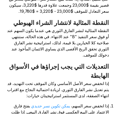
قصير بقيمة $23,000 وجمعت علاوة قدرها $3,220، سيكون
ر التعادل للموقف $23,000 - $3,220 = $19,780.
لنقطة المثالية لانتشار الشراء الهبوطي
لنقطة المثالية لنشر الفارق الثوري هي عندما يكون السهم عند
أو فوق سعر التنفيذ "B" عند الانتهاء. في هذه الحالة، ستنتهي
لاحية كلا الخيارين بلا قيمة. لذلك، استراتيجية نشر الفارق
لثوري تحقق الربح الأقصى الذي يساوي الائتمان المأخوذ عند
خولك للموقف.
لتعديلات التي يجب إجراؤها في الأسواق
لهابطة
ذا انخفض سعر الأصل الأساسي وكان الموقف تحت التهديد، قد
تم تعديل نشر الفارق الثوري. لزيادة احتمالية النجاح مع اقتراب
نتهاء الصفقة، لدى المستثمر استراتيجيتان خيارات:
ذا انخفض سعر السهم،
يمكن تكوين نسر حديدي
بفتح فارق
لاعتماد على البيع العكسي فوق نشر الفارق البيعي. إذا ظلت