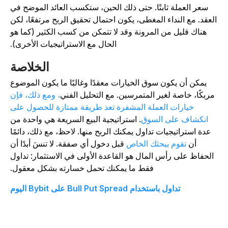
سعر العملة ثابتًا. حتى ذلك الحين، ستكسب العائد الموضح في
لعقد. مع النداء المغطى، يكون احتمال تحقيق الربح مرتفعًا، لكن
هناك قليل من المرونة وقد لا تتمكن من كسب الكثير (كما هو
الحال مع الاستراتيجيات الأخرى).
الخلاصة
يمكن أن يكون سوق الخيارات معقدًا وغالبًا ما يكون الموضوع
مربكًا، خاصة لغير المتمرسين. مع التحليل الفني
، ومع ذلك، فإن
خيارات العملة المشفرة تعد طريقة ممتازة للحصول على
انكشاف على السوق
. استراتيجية البيع السريعة هي واحدة من
عدة استراتيجيات تداول يمكنك الربح منها. لاحظ، مع ذلك، دائمًا
أن
تقوم ببحثك الخاص
قبل دخول أي صفقة. لا تنسَ أبدًا أن
الحفاظ على رأس المال هو القاعدة الأولى في الاستثمار: تداول
فقط ما يمكنك تحمل خسارته بشكل معقول.
تداول باستخدام Bull Put Spread على Bybit اليوم