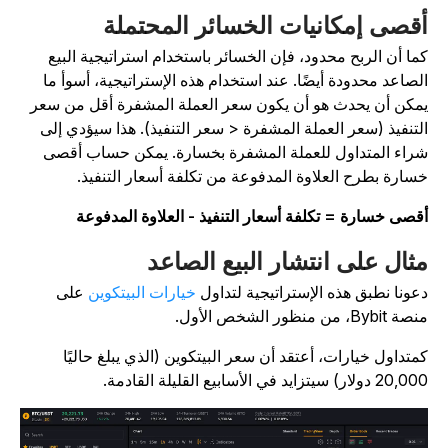
قصى إمكانيات الخسائر المحتملة
ما أن الربح محدود، فإن الخسائر باستخدام استراتيجية البيع
لصاعد محدودة أيضًا. عند استخدام هذه الإستراتيجية، أسوأ ما
مكن أن يحدث هو أن يكون سعر العملة المشفرة أقل من سعر
لتنفيذ (سعر العملة المشفرة < سعر التنفيذ). هذا سيؤدي إلى
راء المتداول للعملة المشفرة بخسارة. يمكن حساب أقصى
سارة بطرح العلاوة المدفوعة من تكلفة أسعار التنفيذ.
قصى خسارة = تكلفة أسعار التنفيذ - العلاوة المدفوعة
ثال على انتشار البيع الصاعد
عونا نطبق هذه الإستراتيجية لتداول
خيارات البيتكوين
على
 Bybit، من منظور الشخص الأول.
متداول خيارات، أعتقد أن سعر البيتكوين (الذي يبلغ حاليًا
20 دولار) سيتزايد في الأسابيع القليلة القادمة.