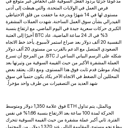
مدعومًا جزئيًا بردود الفعل السوقية على انخفاض غير متوقع في
فرص العمل في الولايات المتحدة، والتي هبطت إلى أدنى
مستوى لها في 14 شهرًا وبدرجة ما خففت من قلق الاحتياطي
الفيدرالي بشأن سوق العمل الساخنة. شهدت العملات المشفرة
الكبرى حركات سعرية جيدة في اليوم الماضي. مع ارتفاع بنسبة
3% في الـ 24 ساعة الماضية، عاد BTC أخيرًا إلى العتبة
النفسية 20 ألف دولار بعد صراع استمر لأسبوع. يأخذ خط الاتجاه
الصعودي المتصل مع الدعم بالقرب من مستوى 20 ألف دولار
شكله على الرسم البياني الساعي لـ BTC. من المرجح أن تسرع
العملة المشفرة الأكبر من حيث القيمة السوقية من وتيرتها بعد
إيجاد موطئ قدم ثابت فوق هذا المستوى. ومع ذلك، يعتقد بعض
المحللين أن الضغط في الاتجاه الآخر يكاد يكون حتمياً في سوق
شهد العديد من التصفيرات من طرف واحد مؤخراً.
وبالمثل، يتم تداول ETH فوق علامة 1,350 دولار ومتوسط
الحركة لمدة 100 ساعة بعد الارتفاع بنسبة 1.66% في نفس
الفترة. ثاني أكبر عملة مشفرة من حيث القيمة السوقية تتحرك
ببطء نحو مستوى المقاومة التالي عند 1,370 دولار. من المحتمل