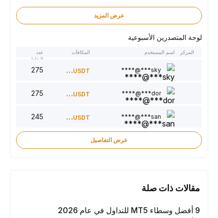
عرض المزيد
لوحة المتصدرين الأسبوعية
المركز
اسم المستخدم
المكافآت
عدد
النقاط
275
300
sky***@****
USDT
275
220
dor***@****
USDT
245
150
san***@****
USDT
عرض التفاصيل
مقالات ذات صلة
9 أفضل وسطاء MT5 للتداول في عام 2026