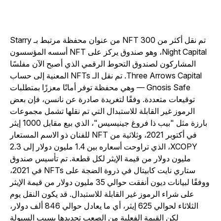
تم نقل أكثر من 300 NFT من عنوان محفظة مرتبط بـ Starry
Night Capital، وهو صندوق يركز على NFT أسسه المؤسسون
المشاركون لصندوق التحوط الرقمي الذي أصبح الآن مفلسًا
Three Arrows Capital. تم نقل الـ NFTs المعنية إلى حساب
Gnosis Safe — وهي محفظة توفر أمانًا معززًا بمتطلبات
توقيعات متعددة. وفقًا لتغريدة صادرة عن نانسن، فإن بعض
الرموز غير القابلة للاستبدال التي تم نقلها تشمل مجموعات
بارزة مثل "بيب ذا فروغ جينيسيس"، الذي بيع مقابل 1000 إيثر
في أكتوبر 2021، وثلاثية من NFT للفنان ذو الاسم المستعار
XCOPY، الذي تراوحت أسعاره بين 1.4 مليون دولار إلى 2.3
مليون دولار من قيمة الإيثر لكل قطعة. تم تأسيس صندوق
ستاري نايت كابيتال في ذروة الضجة على NFTs في 2021،
ووفقًا لبيانات ديون أنفقت حوالي 35 مليون دولار من قيمة الإيثر
على شراء الرموز غير القابلة للاستبدال. قد يكون النقل يوم
الثلاثاء لحوالي 625 إيثر، أي ما يعادل حوالي 846 ألف دولار،
لكن القيمة الفعلية من الصعب تحديدها بسبب السيولة