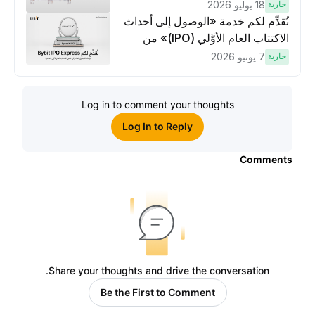
وتنفيذ عمليات تداوُل بقيمة 10 دولار
جارية
18 يوليو 2026
لكسَب مكافآت مُضاعَفة
نُقدِّم لكم خدمة «الوصول إلى أحداث
الاكتتاب العام الأوَّلي (IPO)» من
Bybit، بوابتك للوصول المبكر إلى فرص
جارية
7 يونيو 2026
الاكتتاب العام الأوَّلي العالمية
Log in to comment your thoughts
Log In to Reply
Comments
Share your thoughts and drive the conversation.
Be the First to Comment