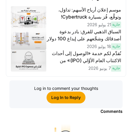
موسم إعلان أرباح الأسهم: تداوَل،
وتوقَّع، فُز بسيارة Cybertruck!
جارية
21 يوليو 2026
السباق الذهبي للفرق: بادر بدعوة
أصدقائك وشجِّعهم على إيداع 100 دولار
وتنفيذ عمليات تداوُل بقيمة 10 دولار
جارية
18 يوليو 2026
لكسَب مكافآت مُضاعَفة
نُقدِّم لكم خدمة «الوصول إلى أحداث
الاكتتاب العام الأوَّلي (IPO)» من
Bybit، بوابتك للوصول المبكر إلى فرص
جارية
7 يونيو 2026
الاكتتاب العام الأوَّلي العالمية
Log in to comment your thoughts
Log In to Reply
Comments