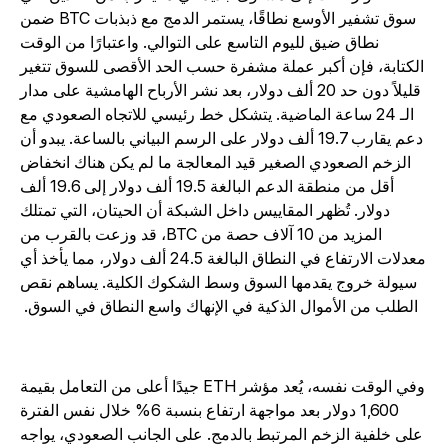
سوق تشفير الأوسع نطاقًا، يستمر الدمج مع ذبذبات BTC ضمن
نطاق ضيق لليوم التاسع على التوالي. واعتبارًا من الوقت
الكتابة، فإن أكبر عملة مشفرة حسب الحد الأقصى للسوق تتغير
قليلاً دون حد 20 ألف دولار، بعد نشر الأرباح الهامشية على مدار
الـ 24 ساعة الماضية. يتشكل خط رئيسي للاتجاه الصعودي مع
دعم يقارب 19.7 ألف دولار على الرسم البياني بالساعة. يبدو أن
الزخم الصعودي الصغير قيد المعالجة ما لم يكن هناك انخفاض
أقل من منطقة الدعم البالغة 19.5 ألف دولار إلى 19.6 ألف
دولار. تُظهر المقاييس داخل الشبكة أن الحيتان، التي تمتلك
المزيد من 10 آلاف حصة من BTC، قد وزعت بالقرب من
معدلات الارتفاع في النطاق البالغة 24.5 ألف دولار، مما يأخذ أي
سيولة خروج يقدمها السوق وسط الشكوك الكلية. يساهم نقص
الطلب من الأموال الذكية في الإنهاك واسع النطاق في السوق.
وفي الوقت نفسه، يُعد مؤشر ETH جيدًا أعلى من التعامل بقيمة
1,600 دولار بعد مواجهة ارتفاع بنسبة 6% خلال نفس الفترة
على خلفية الزخم المرتبط بالدمج. على الجانب الصعودي، يواجه