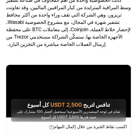
كانت الخصوصية واحدة من أهم المخاوف في صناعة تشفير
سط المراقبة المتزايدة من كبار المراقبين الماليين. وقد تعاونت
تريزور، وهي الشركة التي تقف وراء واحدة من أكثر محافظ
تشفير شهرة في المجال، مع مشروع الخصوصية Wasabi،
لإحضار خلاط العملة، Coinjoin، إلى معاملات BTC على محفظة
الأجهزة الخاصة بها. ستمكّن الشراكة مستخدمي Trezor من
إرسال العملات الخاصة مباشرة من التخزين البارد.
تنافس لتربح
2,500
USDT
كل أسبوع
تقدّم في لوحة المتصدرين الأسبوعية! سيحصل أفضل 100 مشارك على
حصة قدرها 2,500 USDT كل أسبوع.
اكسب نقاط الخبرة من خلال إكمال المهام