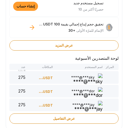
تسجيل مستخدم جديد
إنشاء حساب
حصريًا أكثر من 10
تحقيق حجم إيداع إجمالي بقيمة 100 USDT فأكثر
الإتمام للمرّة الأولى
+30
عرض المزيد
لوحة المتصدرين الأسبوعية
المركز
اسم المستخدم
المكافآت
عدد
النقاط
275
300
sky***@****
USDT
275
220
dor***@****
USDT
275
150
jay***@****
USDT
عرض التفاصيل