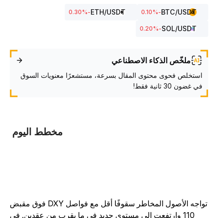
ETH
/USDT
BTC
/USDT
%
-0.30
%
-0.10
SOL
/USDT
%
-0.20
ملخّص الذكاء الاصطناعي
استخلص فحوى محتوى المقال بسرعة، مستشعرًا معنويات السوق
في غضون 30 ثانية فقط!
مخطط اليوم
تواجه الأصول المخاطر سقوفًا أقل مع فواصل DXY فوق مقبض
110 وارتفعت إلى مستوى جديد في ما يقرب من عقدين. في