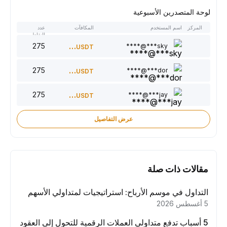
لوحة المتصدرين الأسبوعية
المركز
اسم المستخدم
المكافآت
عدد
النقاط
275
300
sky***@****
USDT
275
220
dor***@****
USDT
275
150
jay***@****
USDT
عرض التفاصيل
مقالات ذات صلة
التداول في موسم الأرباح: استراتيجيات لمتداولي الأسهم
5 أغسطس 2026
5 أسباب تدفع متداولي العملات الرقمية للتحول إلى العقود