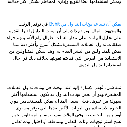
يمكن استخدامها أيضًا لتنويع وإدارة المخاطر بشكل أكثر فعالية.
مكن أن تساعد بوتات التداول من Bybit
في توفير الوقت
المجهود والمال. ويرجع ذلك إلى أن بوتات التداول لديها القدرة
لى تحليل البيانات على مدار الساعة طوال أيام الأسبوع وإجراء
فقات تداول العملات المشفرة بشكل أسرع وأكثر دقة مما
مكن للمتداولين من البشر القيام به. وهذا يمكّن المتداولين من
لاستفادة من الفرص التي قد يتم تفويتها بخلاف ذلك في حال
ستخدام التداول اليدوي.
مة شيء تُجدر الإشارة إليه عند البحث في بوتات تداول العملات
لمشفرة وهو أن بعض بوتات التداول قد يكون استخدامها أكثر
هولة من غيرها. فعلى سبيل المثال، يمكن للمستخدمين ذوي
لخبرة الاستفادة من البوتات الأكثر تقدمًا التي توفر مستوى
وسع من التخصيص. وفي الوقت نفسه، يتمتع المبتدئون بخيار
سخ استراتيجيات بوتات التداول ببساطة، أو اختيار بوت تداول