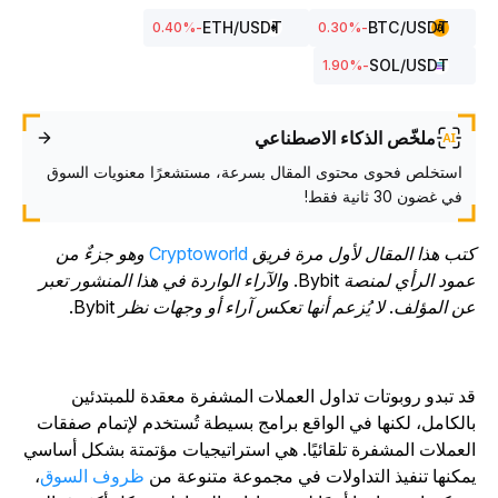
ETH
/USDT
BTC
/USDT
%
-0.40
%
-0.30
SOL
/USDT
%
-1.90
ملخّص الذكاء الاصطناعي
استخلص فحوى محتوى المقال بسرعة، مستشعرًا معنويات السوق
في غضون 30 ثانية فقط!
تب هذا المقال لأول مرة فريق
Cryptoworld
وهو جزءٌ من
عمود الرأي لمنصة Bybit. والآراء الواردة في هذا المنشور تعبر
ن المؤلف. لا يُزعم أنها تعكس آراء أو وجهات نظر Bybit.
د تبدو روبوتات تداول العملات المشفرة معقدة للمبتدئين
الكامل، لكنها في الواقع برامج بسيطة تُستخدم لإتمام صفقات
لعملات المشفرة تلقائيًا. هي استراتيجيات مؤتمتة بشكل أساسي
مكنها تنفيذ التداولات في مجموعة متنوعة من
ظروف السوق
،