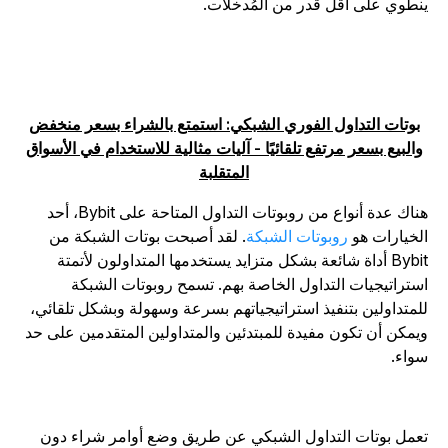
نطوي على أقل قدر من المُدخلات.
بوتات التداول الفوري الشبكي: استمتع بالشراء بسعر منخفض
والبيع بسعر مرتفع تلقائيًا - آليات مثالية للاستخدام في الأسواق
المتقلبة
هناك عدة أنواع من روبوتات التداول المتاحة على Bybit، أحد
لخيارات هو
روبوتات الشبكة
. لقد أصبحت بوتات الشبكة من
Bybit أداة شائعة بشكل متزايد يستخدمها المتداولون لأتمتة
ستراتيجيات التداول الخاصة بهم. تسمح روبوتات الشبكة
لمتداولين بتنفيذ استراتيجياتهم بسرعة وسهولة وبشكل تلقائي،
يمكن أن تكون مفيدة للمبتدئين والمتداولين المتقدمين على حد
واء.
عمل بوتات التداول الشبكي عن طريق وضع أوامر شراء دون