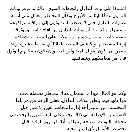
عتمادًا على بوت التداول واتجاهات السوق، غالبًا ما توفر بوتات
لتداول تدفقًا ثابتًا من الأرباح وتقلّل المخاطر وتعمل على أتمتة
مليات التداول حتى لا يضطر المتداولون إلى مراقبة مراكزهم
باستمرار. وقد ثبت أن بوتات التداول من Bybit آمنة وموثوقة
صفة خاصة. وتتسم جميع المعاملات على المنصة بالشفافية
زاء المستخدم، وتكتشف المنصة تلقائيًا أي نشاط مشبوه. وهذا
ضمن أن تكون أموال المتداولين آمنة وأن يكون بإمكانهم الوثوق
ي أمن معاملاتهم وشفافيتها.
كما هو الحال مع أي استثمار، هناك مخاطر محتملة يجب
راعاتها فيما يتعلق ببوتات التداول. فعلى الرغم من مزاياها
لمحتملة، من المهم أخذ إدارة المخاطر بعين الاعتبار قبل
لاستثمار. بالإضافة إلى ذلك، يجب على المستثمرين البحث في
ختلف البوتات المتاحة ومراقبة أدائها بمرور الوقت قبل
خصيص الأموال لأي استراتيجية.