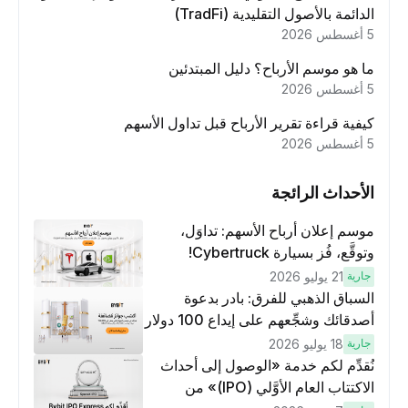
الدائمة بالأصول التقليدية (TradFi)
5 أغسطس 2026
ما هو موسم الأرباح؟ دليل المبتدئين
5 أغسطس 2026
كيفية قراءة تقرير الأرباح قبل تداول الأسهم
5 أغسطس 2026
الأحداث الرائجة
موسم إعلان أرباح الأسهم: تداوَل،
وتوقَّع، فُز بسيارة Cybertruck!
جارية
21 يوليو 2026
السباق الذهبي للفرق: بادر بدعوة
أصدقائك وشجِّعهم على إيداع 100 دولار
وتنفيذ عمليات تداوُل بقيمة 10 دولار
جارية
18 يوليو 2026
لكسَب مكافآت مُضاعَفة
نُقدِّم لكم خدمة «الوصول إلى أحداث
الاكتتاب العام الأوَّلي (IPO)» من