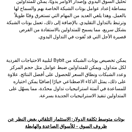
حليل السوق اليدوي وإصدار الأوامر يدويًا، يمكن للمتداولين
بساطة إعداد عوامل بوتات الشبكة الخاصة بهم والسماح لها
العمل. وهذا يلغي العديد من المهام التي تستغرق وقتًا طويلاً
ترتبط بالتداول التقليدي. بالإضافة إلى ذلك، تعمل بوتات الشبكة
شكل سريع، مما يسمح للمتداولين بالاستفادة من الفرص
صيرة الأجل التي قد تُفوت في التداول اليدوي.
يمكن تخصيص بوتات الشبكة من Bybit لتلبية الاحتياجات الفردية
كل متداول. ويمكن للمتداولين ضبط عوامل مثل حجم المركز
عدد الشبكات ونطاق السعر للحصول على أفضل النتائج. علاوة
لى ذلك، يمثل الذكاء الاصطناعي خيارًا إضافيًا يمكن اختياره
لمساعدة في أتمتة استراتيجيات تداول محدّدة، مما يسهّل على
لمتداولين تنفيذ الاستراتيجيات الجديدة بسرعة.
بوتات متوسط تكلفة الدولار: الاستثمار التلقائي بغض النظر عن
ظروف السوق - للأسواق الصاعدة والهابطة