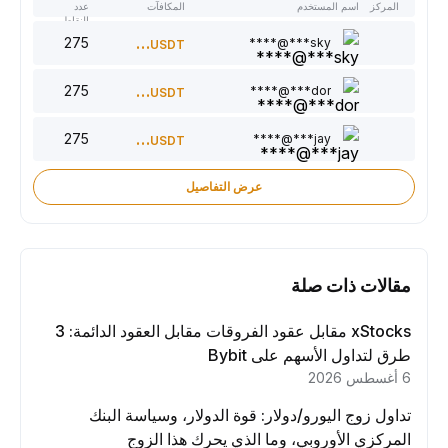
المركز
اسم المستخدم
المكافآت
عدد
النقاط
275
300
sky***@****
USDT
275
220
dor***@****
USDT
275
150
jay***@****
USDT
عرض التفاصيل
مقالات ذات صلة
xStocks مقابل عقود الفروقات مقابل العقود الدائمة: 3
طرق لتداول الأسهم على Bybit
6 أغسطس 2026
تداول زوج اليورو/دولار: قوة الدولار، وسياسة البنك
المركزي الأوروبي، وما الذي يحرك هذا الزوج