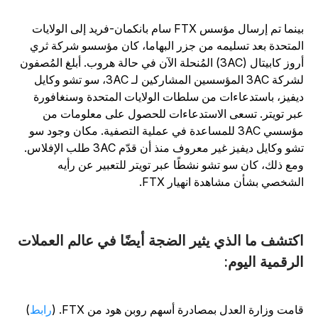
بينما تم إرسال مؤسس FTX سام بانكمان-فريد إلى الولايات
لمتحدة بعد تسليمه من جزر البهاما، كان مؤسسو شركة ثري
أروز كابيتال (3AC) المُنحلة الآن في حالة هروب. أبلغ المُصفون
لشركة 3AC المؤسسين المشاركين لـ 3AC، سو تشو وكايل
يفيز، باستدعاءات من سلطات الولايات المتحدة وسنغافورة
بر تويتر. تسعى الاستدعاءات للحصول على معلومات من
مؤسسي 3AC للمساعدة في عملية التصفية. مكان وجود سو
تشو وكايل ديفيز غير معروف منذ أن قدّم 3AC طلب الإفلاس.
مع ذلك، كان سو تشو نشطًا عبر تويتر للتعبير عن رأيه
لشخصي بشأن مشاهدة انهيار FTX.
كتشف ما الذي يثير الضجة أيضًا في عالم العملات
لرقمية اليوم:
امت وزارة العدل بمصادرة أسهم روبن هود من FTX. (
رابط
)