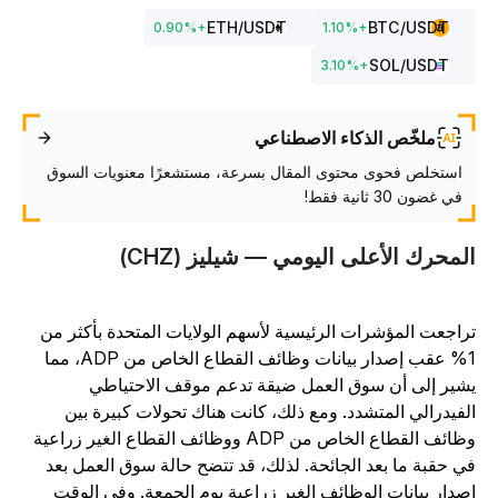
ETH
/USDT
BTC
/USDT
0.90
%
+
1.10
%
+
SOL
/USDT
3.10
%
+
ملخّص الذكاء الاصطناعي
استخلص فحوى محتوى المقال بسرعة، مستشعرًا معنويات السوق
في غضون 30 ثانية فقط!
لمحرك الأعلى اليومي — شيليز (CHZ)
راجعت المؤشرات الرئيسية لأسهم الولايات المتحدة بأكثر من
1% عقب إصدار بيانات وظائف القطاع الخاص من ADP، مما
شير إلى أن سوق العمل ضيقة تدعم موقف الاحتياطي
لفيدرالي المتشدد. ومع ذلك، كانت هناك تحولات كبيرة بين
وظائف القطاع الخاص من ADP ووظائف القطاع الغير زراعية
ي حقبة ما بعد الجائحة. لذلك، قد تتضح حالة سوق العمل بعد
صدار بيانات الوظائف الغير زراعية يوم الجمعة. وفي الوقت