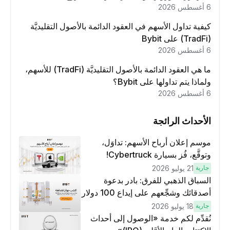
6 أغسطس 2026
كيفية تداول الأسهم في العقود الدائمة بالأصول التقليديَّة
(TradFi) على Bybit
6 أغسطس 2026
ما هي العقود الدائمة بالأصول التقليديَّة (TradFi) للأسهم،
ولماذا يتم تداولها على Bybit؟
6 أغسطس 2026
الأحداث الرائجة
موسم إعلان أرباح الأسهم: تداوَل،
وتوقَّع، فُز بسيارة Cybertruck!
جارية
21 يوليو 2026
السباق الذهبي للفرق: بادر بدعوة
أصدقائك وشجِّعهم على إيداع 100 دولار
وتنفيذ عمليات تداوُل بقيمة 10 دولار
جارية
18 يوليو 2026
لكسَب مكافآت مُضاعَفة
نُقدِّم لكم خدمة «الوصول إلى أحداث