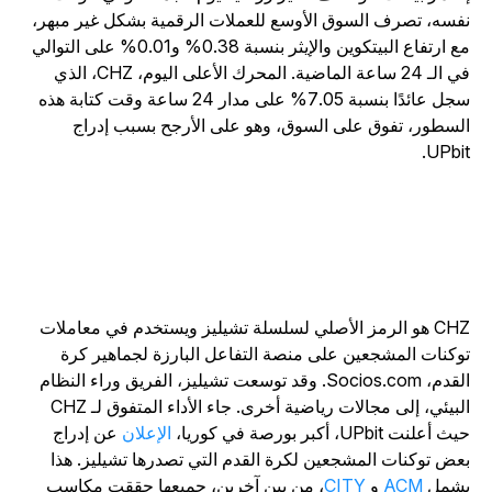
فسه، تصرف السوق الأوسع للعملات الرقمية بشكل غير مبهر،
مع ارتفاع البيتكوين والإيثر بنسبة 0.38% و0.01% على التوالي
في الـ 24 ساعة الماضية. المحرك الأعلى اليوم، CHZ، الذي
سجل عائدًا بنسبة 7.05% على مدار 24 ساعة وقت كتابة هذه
لسطور، تفوق على السوق، وهو على الأرجح بسبب إدراج
UPbit
CHZ هو الرمز الأصلي لسلسلة تشيليز ويستخدم في معاملات
وكنات المشجعين على منصة التفاعل البارزة لجماهير كرة
القدم، Socios.com. وقد توسعت تشيليز، الفريق وراء النظام
البيئي، إلى مجالات رياضية أخرى. جاء الأداء المتفوق لـ CHZ
ث أعلنت UPbit، أكبر بورصة في كوريا،
الإعلان
عن إدراج
عض توكنات المشجعين لكرة القدم التي تصدرها تشيليز. هذا
شمل
ACM
و
CITY
، من بين آخرين، جميعها حققت مكاسب