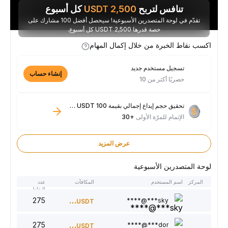
تنافس لتربح
2,500
USDT
كل أسبوع
تقدّم في لوحة المتصدرين الأسبوعية! سيحصل أفضل 100 مشارك على
حصة قدرها 2,500 USDT كل أسبوع.
اكسب نقاط الخبرة من خلال إكمال المهام
تسجيل مستخدم جديد
إنشاء حساب
حصريًا أكثر من 10
تحقيق حجم إيداع إجمالي بقيمة 100 USDT فأكثر
الإتمام للمرّة الأولى
+30
عرض المزيد
لوحة المتصدرين الأسبوعية
المركز
اسم المستخدم
المكافآت
عدد
النقاط
275
300
sky***@****
USDT
275
220
dor***@****
USDT