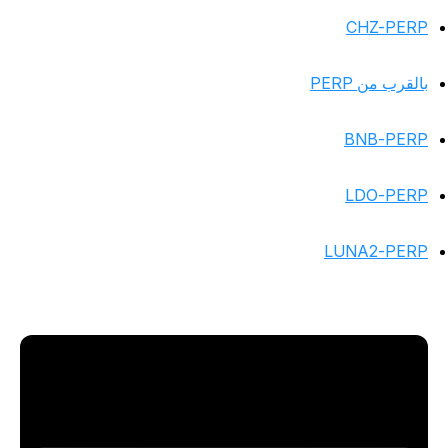
CHZ-PER
القرب من PERP
BNB-PER
LDO-PER
LUNA2-PER