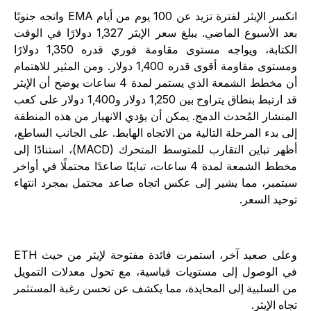
انكسر الإيثر لفترة تزيد عن 100 يوم من أيام EMA واتجه جنوبًا
بعد الأسبوع الماضي. يبلغ سعر الإيثر 1,327 دولارًا في الوقت
الكتابة، ويواجه مستوى مقاومة فوري قدره 1,350 دولارًا
ومستوى مقاومة أقوى قدره 1,400 دولار. ومن المثير للاهتمام
أن مخطط الشمعة الذي يستمر لمدة 4 ساعات يوضح أن الإيثر
قد ارتبط بنطاق يتراوح بين 1,250 دولار و1,400 دولار على كعب
لمنشار المُحدث الدمج. يمكن أن يؤدي الانهيار من هذه المنطقة
لى بدء المرحلة التالية من الاتجاه الهابط. على الجانب الساطع،
أظهر تباين التقارب للمتوسط المتحرك (MACD)، استنادًا إلى
مخطط الشمعة لمدة 4 ساعات، تباينًا صاعدًا محتملًا في أواخر
بتمبر، مما يشير إلى عكس اتجاه صاعد محتمل بمجرد انتهاء
وحيد السعر.
وعلى صعيد آخر، استمرت فائدة مفتوحة لإيثر من حيث ETH
ي الوصول إلى مستويات قياسية، مع تحول معدلات التمويل
ن السلبية إلى المحايدة، مما يكشف عن تحسن رغبة المستثمر
جاه الإيثر.