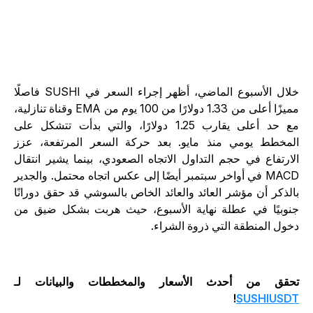
خلال الأسبوع الماضي، أظهر إجراء السعر في SUSHI فاصلًا
مميزًا أعلى من 1.33 دولارًا من 100 يوم من EMA وقناة تنازلية،
مع حد أعلى يقارب 1.25 دولارًا، والتي بدأت تتشكل على
لمخطط يومي منذ مايو. بعد حركة السعر المرتفعة، عزز
لارتفاع في حجم التداول الاتجاه الصعودي، بينما يشير انتقال
MACD في أواخر سبتمبر أيضًا إلى عكس اتجاه محتمل. والجدير
الذكر أن مؤشر العائد والعائد الخاص بالسوشي قد حقق دورانًا
نوبيًا في عطلة نهاية الأسبوع، حيث هربت بشكل ضيق من
خول المنطقة التي ذروة الشراء.
حقق من أحدث الأسعار والمخططات والبيانات لـ
!
SUSHIUSD