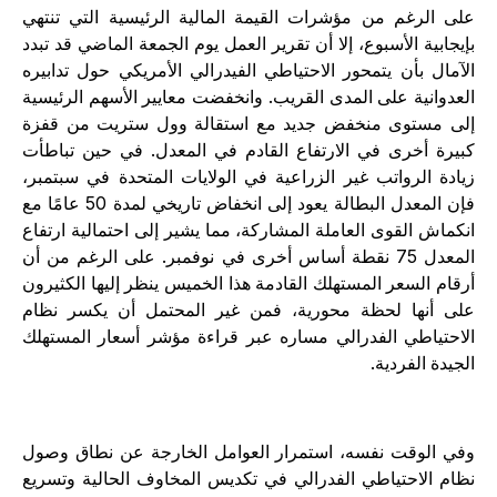
لى الرغم من مؤشرات القيمة المالية الرئيسية التي تنتهي
إيجابية الأسبوع، إلا أن تقرير العمل يوم الجمعة الماضي قد تبدد
لآمال بأن يتمحور الاحتياطي الفيدرالي الأمريكي حول تدابيره
لعدوانية على المدى القريب. وانخفضت معايير الأسهم الرئيسية
لى مستوى منخفض جديد مع استقالة وول ستريت من قفزة
بيرة أخرى في الارتفاع القادم في المعدل. في حين تباطأت
يادة الرواتب غير الزراعية في الولايات المتحدة في سبتمبر،
فإن المعدل البطالة يعود إلى انخفاض تاريخي لمدة 50 عامًا مع
نكماش القوى العاملة المشاركة، مما يشير إلى احتمالية ارتفاع
المعدل 75 نقطة أساس أخرى في نوفمبر. على الرغم من أن
رقام السعر المستهلك القادمة هذا الخميس ينظر إليها الكثيرون
لى أنها لحظة محورية، فمن غير المحتمل أن يكسر نظام
لاحتياطي الفدرالي مساره عبر قراءة مؤشر أسعار المستهلك
لجيدة الفردية.
في الوقت نفسه، استمرار العوامل الخارجة عن نطاق وصول
ظام الاحتياطي الفدرالي في تكديس المخاوف الحالية وتسريع