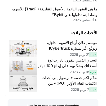
6 أغسطس 2026
ما هي العقود الدائمة بالأصول التقليديَّة (TradFi) للأسهم،
ولماذا يتم تداولها على Bybit؟
6 أغسطس 2026
الأحداث الرائجة
موسم إعلان أرباح الأسهم: تداوَل،
وتوقَّع، فُز بسيارة Cybertruck!
جارية
21 يوليو 2026
السباق الذهبي للفرق: بادر بدعوة
أصدقائك وشجِّعهم على إيداع 100 دولار
وتنفيذ عمليات تداوُل بقيمة 10 دولار
جارية
18 يوليو 2026
لكسَب مكافآت مُضاعَفة
نُقدِّم لكم خدمة «الوصول إلى أحداث
الاكتتاب العام الأوَّلي (IPO)» من
Bybit، بوابتك للوصول المبكر إلى فرص
جارية
7 يونيو 2026
الاكتتاب العام الأوَّلي العالمية
Log in to comment your thoughts