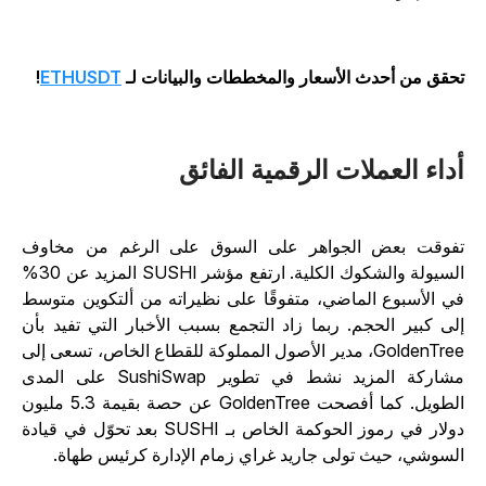
حقق من أحدث الأسعار والمخططات والبيانات لـ
ETHUSDT
!
داء العملات الرقمية الفائق
فوقت بعض الجواهر على السوق على الرغم من مخاوف
السيولة والشكوك الكلية. ارتفع مؤشر SUSHI المزيد عن 30%
ي الأسبوع الماضي، متفوقًا على نظيراته من ألتكوين متوسط
لى كبير الحجم. ربما زاد التجمع بسبب الأخبار التي تفيد بأن
GoldenTree، مدير الأصول المملوكة للقطاع الخاص، تسعى إلى
مشاركة المزيد نشط في تطوير SushiSwap على المدى
الطويل. كما أفصحت GoldenTree عن حصة بقيمة 5.3 مليون
دولار في رموز الحوكمة الخاص بـ SUSHI بعد تحوّل في قيادة
لسوشي، حيث تولى جاريد غراي زمام الإدارة كرئيس طهاة.