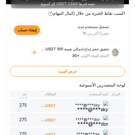
حصة قدرها 2,500 USDT كل أسبوع.
اكسب نقاط الخبرة من خلال إكمال المهام
تسجيل مستخدم جديد
إنشاء حساب
حصريًا أكثر من 10
تحقيق حجم إيداع إجمالي بقيمة 100 USDT فأكثر
الإتمام للمرّة الأولى
+30
عرض المزيد
لوحة المتصدرين الأسبوعية
المركز
اسم المستخدم
المكافآت
عدد
النقاط
275
300
sky***@****
USDT
275
220
dor***@****
USDT
275
150
jay***@****
USDT