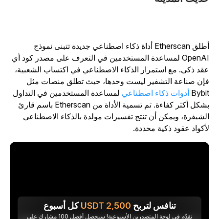
أطلق Etherscan أداة ذكاء اصطناعي جديدة تتبنى نموذج
OpenAI لمساعدة المستخدمين في التعرف على مصدر كود أي
قد ذكي. مع استمرار الذكاء الاصطناعي في اكتساب الشعبية،
إن صناعة التشفير ليست وحدها، حيث تطلق منصات مثل
Bybi
أدوات ذكاء اصطناعي
لمساعدة المستخدمين في التداول
بشكل أكثر كفاءة. تم تسمية الأداة من Etherscan باسم قارئ
لشيفرة، ويمكن أن تنتج تفسيرات مولدة بالذكاء الاصطناعي
أكواد عقود ذكية محددة.
تنافس لتربح
2,500
USDT
كل أسبوع
تقدّم في لوحة المتصدرين الأسبوعية! سيحصل أفضل 100 مشارك على