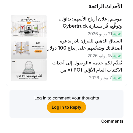
الأحداث الرائجة
موسم إعلان أرباح الأسهم: تداوَل،
وتوقَّع، فُز بسيارة Cybertruck!
جارية
21 يوليو 2026
السباق الذهبي للفرق: بادر بدعوة
أصدقائك وشجِّعهم على إيداع 100 دولار
وتنفيذ عمليات تداوُل بقيمة 10 دولار
جارية
18 يوليو 2026
لكسَب مكافآت مُضاعَفة
نُقدِّم لكم خدمة «الوصول إلى أحداث
الاكتتاب العام الأوَّلي (IPO)» من
Bybit، بوابتك للوصول المبكر إلى فرص
جارية
7 يونيو 2026
الاكتتاب العام الأوَّلي العالمية
Log in to comment your thoughts
Log In to Reply
Comments