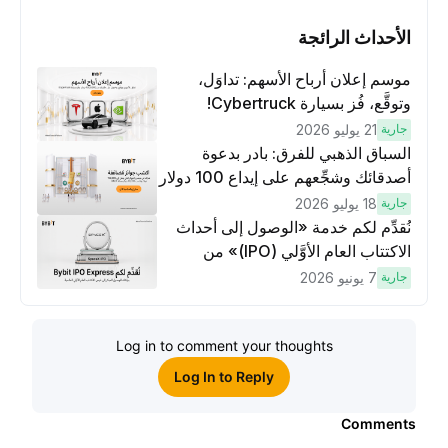
الأحداث الرائجة
موسم إعلان أرباح الأسهم: تداوَل،
وتوقَّع، فُز بسيارة Cybertruck!
جارية
21 يوليو 2026
السباق الذهبي للفرق: بادر بدعوة
أصدقائك وشجِّعهم على إيداع 100 دولار
وتنفيذ عمليات تداوُل بقيمة 10 دولار
جارية
18 يوليو 2026
لكسَب مكافآت مُضاعَفة
نُقدِّم لكم خدمة «الوصول إلى أحداث
الاكتتاب العام الأوَّلي (IPO)» من
Bybit، بوابتك للوصول المبكر إلى فرص
جارية
7 يونيو 2026
الاكتتاب العام الأوَّلي العالمية
Log in to comment your thoughts
Log In to Reply
Comments