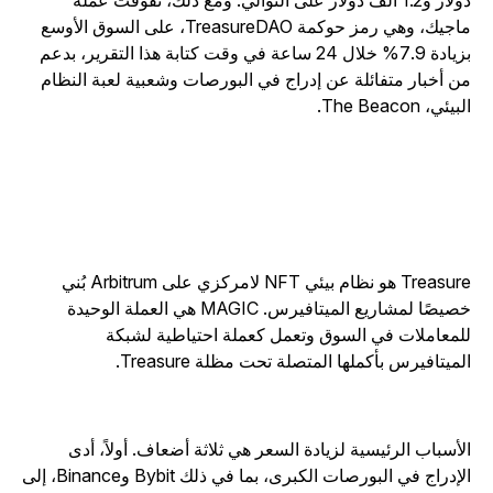
دولار و1.2 ألف دولار على التوالي. ومع ذلك، تفوقت عملة
ماجيك، وهي رمز حوكمة TreasureDAO، على السوق الأوسع
بزيادة 7.9% خلال 24 ساعة في وقت كتابة هذا التقرير، بدعم
ن أخبار متفائلة عن إدراج في البورصات وشعبية لعبة النظام
بيئي، The Beacon.
Treasure هو نظام بيئي NFT لامركزي على Arbitrum بُني
خصيصًا لمشاريع الميتافيرس. MAGIC هي العملة الوحيدة
لمعاملات في السوق وتعمل كعملة احتياطية لشبكة
لميتافيرس بأكملها المتصلة تحت مظلة Treasure.
لأسباب الرئيسية لزيادة السعر هي ثلاثة أضعاف. أولاً، أدى
الإدراج في البورصات الكبرى، بما في ذلك Bybit وBinance، إلى