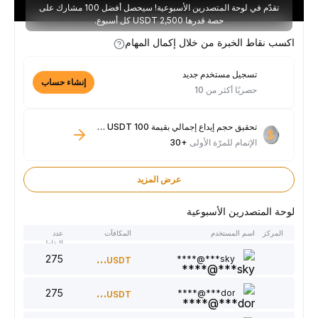
تقدّم في لوحة المتصدرين الأسبوعية! سيحصل أفضل 100 مشارك على
حصة قدرها 2,500 USDT كل أسبوع.
اكسب نقاط الخبرة من خلال إكمال المهام
تسجيل مستخدم جديد
إنشاء حساب
حصريًا أكثر من 10
تحقيق حجم إيداع إجمالي بقيمة 100 USDT فأكثر
الإتمام للمرّة الأولى
+30
عرض المزيد
لوحة المتصدرين الأسبوعية
المركز
اسم المستخدم
المكافآت
عدد
النقاط
275
300
sky***@****
USDT
275
220
dor***@****
USDT