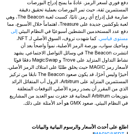
فع فوري لسعر الرمز. عادةً ما يمنح إدراج البورصات
لمستثمرين ثقة، حيث تمر البورصات بعملية تحقيق دقيقة
صارمة قبل إدراج أي رمز. ثانيًا، كسبت لعبة The Beacon، وهي
لعبة بلوكشين جديدة على Treasure، اهتماماً خلال الأسبوع، مما
فع عدد المستخدمين النشطين أسبوعيًا في النظام البيئي
إلى
ستوى قياسي.
كما شهدت تروف، السوق الأصلي لـ NFT،
ماجيك سواب، بورصة الرمز الأصلية، نمواً واضحاً بعد أن
انتشرت The Beacon في وسائل التواصل الاجتماعي. يشهد
نشاط التداول المتزايد على Trove و MagicSwap دفعًا قويًا
لأسعار رمز MAGIC حيث يخلق طلبًا على امتلاك الرمز الأصلي.
أخيرًا وليس آخرًا، قد يكون صعود The Beacon نابعًا من تركيز
المستثمرين المتزايد على Arbitrum، الرول أب المتفائل الرائد
لذي من المقرر أن يصدر رمزه الأصلي. التوقعات المتعلقة
بتوزيعات Arbitrum المجانية قد حفزت نمو العديد من المشاريع
 النظام البيئي. صعود GMX هو أحد الأمثلة على ذلك.
طلع على أحدث الأسعار والرسوم البيانية والبيانات