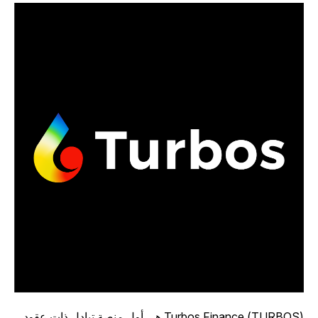
Turbos Finance (TURBOS) هي أول منصة تبادل ذات عقود