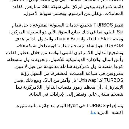
دائمة لامركزية وبدون انزلاق على شبكة Sui، مما يعزز كفاءة
لمعاملات، ويقلل من الرسوم، ويحسن سيولة الأصول.
تتميز TURBOS بتجميع خدمات السيولة المتنوعة داخل نظام
Sui البيئي، بما في ذلك صانع السوق الآلي ذو السيولة المركزة،
ومنصة TurboStar، وTurbosBoost، والتداول الدائم. هدف
TURBOS هو إنشاء بنية تحتية عامة قوية داخل شبكة Sui،
تشجيع التداول اللامركزي للتبني الواسع من خلال تعظيم كفاءة
أس المال، والإدارة الديناميكية للأصول، وتجربة تداول مبسطة.
ونها منصة تداول لامركزية شاملة مدعومة من قبل لاعبين
عروفين في صناعة العملات المشفرة، من السهل رؤية
TURBOS كـ ‘Uniswap’ بل وأكثر من SUI، ومع ذلك، يجدر
لإشارة إلى أن معظم رموز منصات التداول اللامركزية تبدأ
تضخم مبدئي عالي وتفتقر إلى الإيرادات في البداية.
يتم إدراج TURBOS في Bybit اليوم مع جائزة مالية مثيرة،
كتشف المزيد
هنا
.