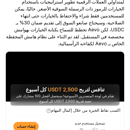
متداولي العملات الرقمية تطوير استراتيجيات باستخدام
لخيارات للرموز ذات الرسملة السوقية الأصغر. حاليًا، يمكن
لمستخدمين فقط شراء والاحتفاظ بالخيارات حتى انتهاء
الصلاحية، وسيحتاج صانعو السوق إلى تقديم ضمان 30% بـ
USDC، لكن Aevo تخطط للسماح بكتابة الخيارات بهوامش
خصصة في المستقبل. لقد تم الثناء على نظام هامش المحفظة
اص بـ Aevo لكفاءته الرأسمالية.
تنافس لتربح
2,500
USDT
كل أسبوع
تقدّم في لوحة المتصدرين الأسبوعية! سيحصل أفضل 100 مشارك على
حصة قدرها 2,500 USDT كل أسبوع.
اكسب نقاط الخبرة من خلال إكمال المهام
تسجيل مستخدم جديد
إنشاء حساب
حصريًا أكثر من 10