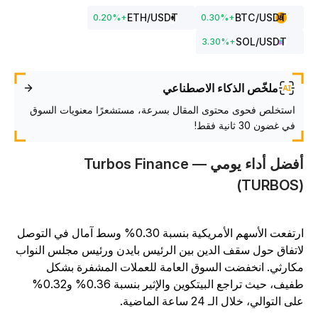
ETH
/USDT
BTC
/USDT
0.20
%
+
0.30
%
+
SOL
/USDT
3.30
%
+
ملخّص الذكاء الاصطناعي
استخلص فحوى محتوى المقال بسرعة، مستشعرًا معنويات السوق
في غضون 30 ثانية فقط!
أفضل أداء يومي — Turbos Finance
(TURBOS
ارتفعت الأسهم الأمريكية بنسبة 0.30% وسط آمال في التوصل
اتفاق حول سقف الدين بين الرئيس بايدن ورئيس مجلس النواب
كارثي. انخفضت السوق العامة للعملات المشفرة بشكل
طفيف، حيث تراجع البيتكوين والإثير بنسبة 0.36% و0.32%
ى التوالي، خلال الـ 24 ساعة الماضية.