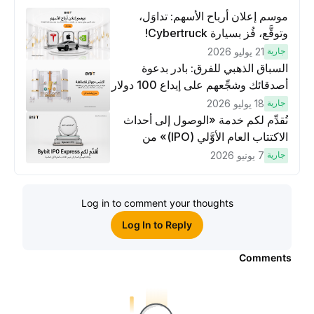
موسم إعلان أرباح الأسهم: تداوَل،
وتوقَّع، فُز بسيارة Cybertruck!
جارية
21 يوليو 2026
السباق الذهبي للفرق: بادر بدعوة
أصدقائك وشجِّعهم على إيداع 100 دولار
وتنفيذ عمليات تداوُل بقيمة 10 دولار
جارية
18 يوليو 2026
لكسَب مكافآت مُضاعَفة
نُقدِّم لكم خدمة «الوصول إلى أحداث
الاكتتاب العام الأوَّلي (IPO)» من
Bybit، بوابتك للوصول المبكر إلى فرص
جارية
7 يونيو 2026
الاكتتاب العام الأوَّلي العالمية
Log in to comment your thoughts
Log In to Reply
Comments