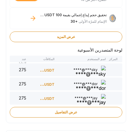
تحقيق حجم إيداع إجمالي بقيمة 100 USDT فأكثر
الإتمام للمرّة الأولى
+30
عرض المزيد
لوحة المتصدرين الأسبوعية
المركز
اسم المستخدم
المكافآت
عدد
النقاط
275
300
sky***@****
USDT
275
220
dor***@****
USDT
275
150
jay***@****
USDT
عرض التفاصيل