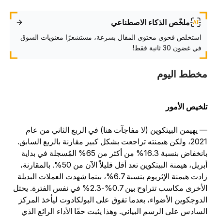
ملخّص الذكاء الاصطناعي
استخلص فحوى محتوى المقال بسرعة، مستشعرًا معنويات السوق
في غضون 30 ثانية فقط!
خطط اليوم
لخيص الأمور
 يهيمن البيتكوين (لا مفاجآت هنا) في الربع الثاني من عام
2021، ولكن هيمنته تراجعت بشكل كبير مقارنة بالربع السابق.
بانخفاض بنسبة 16.3% من أكثر من 65% المُسجلة في بداية
أبريل، هيمنة البيتكوين تعد أقل قليلاً الآن من 50%. بالمقارنة،
زادت هيمنة الإثريوم بنسبة 6.7%، بينما شهدت العملات البديلة
الأخرى مكاسب تتراوح بين 0.7%-2.3% في نفس الفترة. يحتل
لدوجكوين الأضواء، بعدما تفوق على البولكادوت ليأخذ المركز
لسادس على الرسم البياني. وهذا يثبت حقًا الأداء الرائع الذي