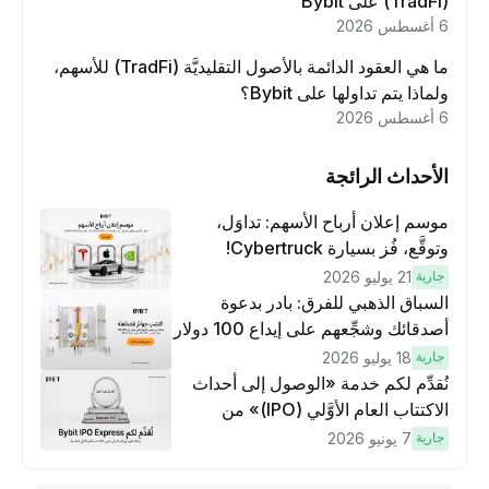
(TradFi) على Bybit
6 أغسطس 2026
ما هي العقود الدائمة بالأصول التقليديَّة (TradFi) للأسهم،
ولماذا يتم تداولها على Bybit؟
6 أغسطس 2026
الأحداث الرائجة
موسم إعلان أرباح الأسهم: تداوَل،
وتوقَّع، فُز بسيارة Cybertruck!
جارية
21 يوليو 2026
السباق الذهبي للفرق: بادر بدعوة
أصدقائك وشجِّعهم على إيداع 100 دولار
وتنفيذ عمليات تداوُل بقيمة 10 دولار
جارية
18 يوليو 2026
لكسَب مكافآت مُضاعَفة
نُقدِّم لكم خدمة «الوصول إلى أحداث
الاكتتاب العام الأوَّلي (IPO)» من
Bybit، بوابتك للوصول المبكر إلى فرص
جارية
7 يونيو 2026
الاكتتاب العام الأوَّلي العالمية