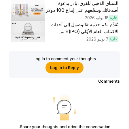
السباق الذهبي للفرق: بادر بدعوة
أصدقائك وشجِّعهم على إيداع 100 دولار
وتنفيذ عمليات تداوُل بقيمة 10 دولار
جارية
18 يوليو 2026
لكسَب مكافآت مُضاعَفة
نُقدِّم لكم خدمة «الوصول إلى أحداث
الاكتتاب العام الأوَّلي (IPO)» من
Bybit، بوابتك للوصول المبكر إلى فرص
جارية
7 يونيو 2026
الاكتتاب العام الأوَّلي العالمية
Log in to comment your thoughts
Log In to Reply
Comments
Share your thoughts and drive the conversation.