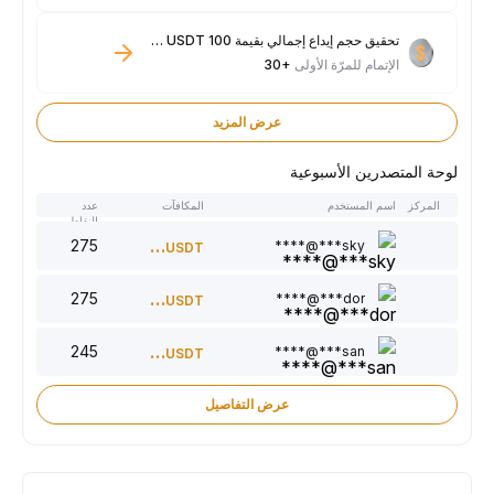
تحقيق حجم إيداع إجمالي بقيمة 100 USDT فأكثر
الإتمام للمرّة الأولى
+30
عرض المزيد
لوحة المتصدرين الأسبوعية
المركز
اسم المستخدم
المكافآت
عدد
النقاط
275
300
sky***@****
USDT
275
220
dor***@****
USDT
245
150
san***@****
USDT
عرض التفاصيل