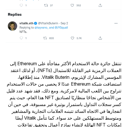
تنتقل جائزة حالة الاستخدام الأكثر مفاجأة على Ethereum إلى
العملات الرمزية غير القابلة للاستبدال (NFTs)، أو لذلك اعتقد
المؤسس المشارك لإيثريوم، Vitalik Buterin. منذ إطلاقها،
استضافت شبكة Ethereum عددًا لا يحصى من حالات الاستخدام
تراوح بين اللعب المالية لامركزية. ومع ذلك، فقد شهد عدد قليل
من الأشخاص نجاحًا منظاريًا لصناديق NFT هذا العام، حيث يتم
سر سجلات التداول باستمرار بوتيرة غير مسبوقة، في حين أن
نفجارها في الاتجاه السائد تتبنىه العلامات التجارية والمشاهير
ومتوسط المستهلكين على حد سواء. كما تتأمل Vitalik أيضًا
إمكانات NFT الهائلة لإنشاء نماذج أعمال وتحقيق تفاعلات