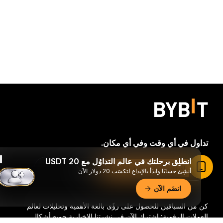
تداول في أي وقت وفي أي مكان.
انطلِق برحلتك في عالم التداوُل مع 20 USDT
Download Bybit App
اقرأ المقال في تطبيق Bybit
أنشِئ حسابًا وابدَأ بالإيداع لتكسَب 20 دولار الآن
انضَم الآن
كن من السباقين للحصول على رؤًى بالغة الأهمية وتحليلات لعالم
العملات الرقمية: اشترك الآن في نشرتنا الإخبارية.
جميع أشكال