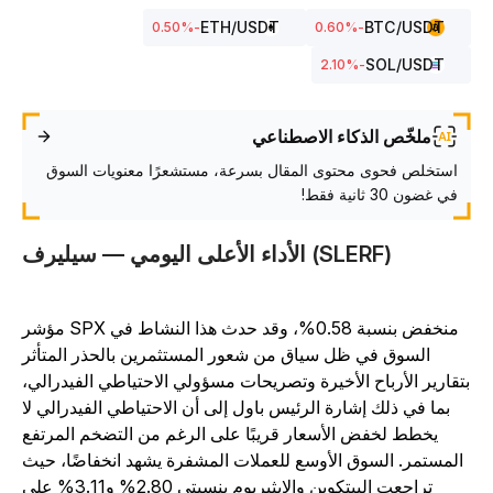
ETH
/USDT
BTC
/USDT
%
-0.50
%
-0.60
SOL
/USDT
%
-2.10
ملخّص الذكاء الاصطناعي
استخلص فحوى محتوى المقال بسرعة، مستشعرًا معنويات السوق
في غضون 30 ثانية فقط!
الأداء الأعلى اليومي — سيليرف (SLERF)
مؤشر SPX منخفض بنسبة 0.58%، وقد حدث هذا النشاط في
السوق في ظل سياق من شعور المستثمرين بالحذر المتأثر
تقارير الأرباح الأخيرة وتصريحات مسؤولي الاحتياطي الفيدرالي،
بما في ذلك إشارة الرئيس باول إلى أن الاحتياطي الفيدرالي لا
يخطط لخفض الأسعار قريبًا على الرغم من التضخم المرتفع
المستمر. السوق الأوسع للعملات المشفرة يشهد انخفاضًا، حيث
تراجعت البيتكوين والإيثيريوم بنسبتي 2.80% و3.11% على