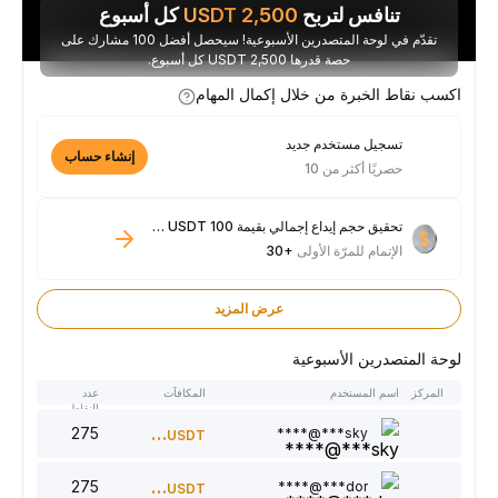
تنافس لتربح
2,500
USDT
كل أسبوع
تقدّم في لوحة المتصدرين الأسبوعية! سيحصل أفضل 100 مشارك على
حصة قدرها 2,500 USDT كل أسبوع.
اكسب نقاط الخبرة من خلال إكمال المهام
تسجيل مستخدم جديد
إنشاء حساب
حصريًا أكثر من 10
تحقيق حجم إيداع إجمالي بقيمة 100 USDT فأكثر
الإتمام للمرّة الأولى
+30
عرض المزيد
لوحة المتصدرين الأسبوعية
المركز
اسم المستخدم
المكافآت
عدد
النقاط
275
300
sky***@****
USDT
275
220
dor***@****
USDT