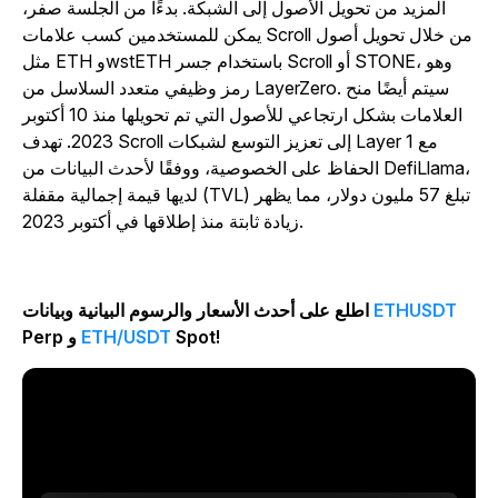
المزيد من تحويل الأصول إلى الشبكة. بدءًا من الجلسة صفر،
يمكن للمستخدمين كسب علامات Scroll من خلال تحويل أصول
مثل ETH وwstETH باستخدام جسر Scroll أو STONE، وهو
رمز وظيفي متعدد السلاسل من LayerZero. سيتم أيضًا منح
العلامات بشكل ارتجاعي للأصول التي تم تحويلها منذ 10 أكتوبر
2023. تهدف Scroll إلى تعزيز التوسع لشبكات Layer 1 مع
الحفاظ على الخصوصية، ووفقًا لأحدث البيانات من DefiLlama،
لديها قيمة إجمالية مقفلة (TVL) تبلغ 57 مليون دولار، مما يظهر
زيادة ثابتة منذ إطلاقها في أكتوبر 2023.
ETHUSDT
اطلع على أحدث الأسعار والرسوم البيانية وبيانات
Spot!
ETH/USDT
Perp و