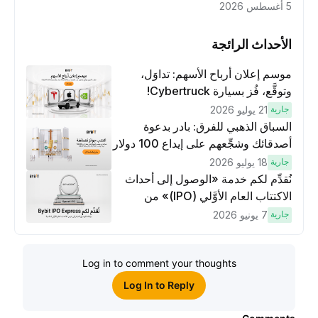
5 أغسطس 2026
الأحداث الرائجة
موسم إعلان أرباح الأسهم: تداوَل،
وتوقَّع، فُز بسيارة Cybertruck!
جارية
21 يوليو 2026
السباق الذهبي للفرق: بادر بدعوة
أصدقائك وشجِّعهم على إيداع 100 دولار
وتنفيذ عمليات تداوُل بقيمة 10 دولار
جارية
18 يوليو 2026
لكسَب مكافآت مُضاعَفة
نُقدِّم لكم خدمة «الوصول إلى أحداث
الاكتتاب العام الأوَّلي (IPO)» من
Bybit، بوابتك للوصول المبكر إلى فرص
جارية
7 يونيو 2026
الاكتتاب العام الأوَّلي العالمية
Log in to comment your thoughts
Log In to Reply