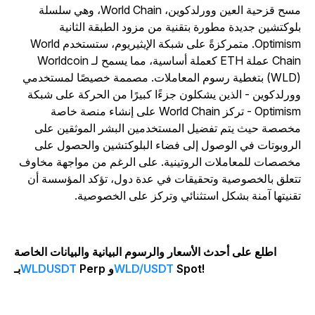
مسح قزحية العين وورلدكوين، World Chain، وهي سلسلة
لوكتشين جديدة مطورة بتقنية من مزود الطبقة الثانية
Optimism. متمركزةً على شبكة الإيثيريوم، ستستخدم World
Chain عملة ETH كعملة أساسية، مما يسمح لـ Worldcoin
(WLD) بتغطية رسوم المعاملات. مصممة خصيصًا لمستخدمي
ورلدكوين - الذين يشكلون جزءًا كبيرًا من الحركة على شبكة
Optimism - تركز World Chain على إنشاء منصة خاصة
خصصة حيث يتم تفضيل المستخدمين البشر الموثقين على
لروبوتات في الوصول إلى فضاء البلوكتشين والحصول على
خصصات للمعاملات الروتينية. على الرغم من مواجهة مخاوف
تعلق بالخصوصية وتحقيقات في عدة دول، تؤكد المؤسسة أن
قنيتها آمنة بشكل استثنائي وتركز على الخصوصية.
اطلع على أحدث الأسعار والرسوم البيانية والبيانات الخاصة
Spot!
WLD/USDT
Perp و
WLDUSDT
بـ