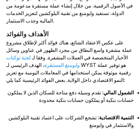
ي الأصول الرقمية. من خلال إنشاء عملة مستقرة مدعومة من
الدولة، تستفيد وايومنغ من تقنية البلوكشين لتعزيز الخدمات
المالية وجذب الاستثمار.
الأهداف والفوائد
على عكس الاعتقاد الشائع، هناك فوائد أكثر لإطلاق مشروع
عملة مشفرة واسع النطاق من مجرد الظهور في عناوين وسائل
الأخبار المتخصصة في العملات المشفرة. وفقا لـ
لجنة توكنات
وايومنغ المستقرة
، الهدف الرئيسي لـ WYST هو توفير عملة
رقمية موثوقة يمكن استخدامها في المعاملات اليومية مع تعزيز
النمو الاقتصادي داخل الولاية. بعض الفوائد الرئيسية كما يلي:
لشمول المالي
: تقدم وسيلة دفع متاحة للسكان الذين لا يملكون
سابات بنكية أو يملكون حسابات بنكية محدودة
لتنمية الاقتصادية
: تشجع الشركات على اعتماد تقنية البلوكشين
الاستثمار في وايومنغ