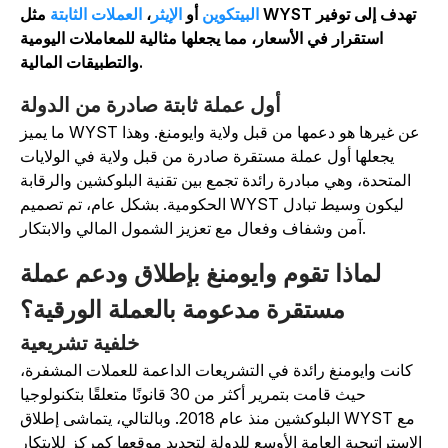
البيتكوين
أو
الإيثر
،
العملات الثابتة
مثل WYST تهدف إلى توفير
استقرار في الأسعار، مما يجعلها مثالية للمعاملات اليومية
والتطبيقات المالية.
أول عملة ثابتة صادرة من الدولة
ما يميز WYST عن غيرها هو دعمها من قبل ولاية وايومنغ. وهذا
يجعلها أول عملة مستقرة صادرة من قبل ولاية في الولايات
المتحدة، وهي مبادرة رائدة تجمع بين تقنية البلوكشين والرقابة
الحكومية. بشكل عام، تم تصميم WYST ليكون وسيط تبادل
آمن وشفاف وفعال مع تعزيز الشمول المالي والابتكار.
لماذا تقوم وايومنغ بإطلاق ودعم عملة
مستقرة مدعومة بالعملة الورقية؟
خلفية تشريعية
كانت وايومنغ رائدة في التشريعات الداعمة للعملات المشفرة،
حيث قامت بتمرير أكثر من 30 قانونًا متعلقًا بتكنولوجيا
البلوكشين منذ عام 2018. وبالتالي، يتماشى إطلاق WYST مع
الاستراتيجية العامة الأوسع للدولة لتحديد موقعها كمركز للابتكار