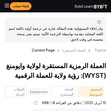
Bybit Learn
إنشاء حساب
بيان إخلاء المسؤولية: هذه المقالة عبارة عن ترجمة أولية باللغة اسم
اللغة المحلية مقدمة بواسطة الترجمة الآلية. سيتم نشر نسخة
محسنة في وقت لاحق.
Topic
العملة المستقرة
Current Page
لعملة الرمزية المستقرة لولاية وايومنغ
اية للعملة الرقمية
المستوى
العملة
العملات
Explainers
المتوسط
المستقرة
البديلة
بريل 2025
دقائق من القراءة 8
698