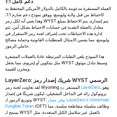
دعم كامل 1:1
لعملة المستقرة مدعومة بالكامل بالدولار الأمريكي المحتفظ به
كاحتياط من قبل ولاية وايومنغ، ووفق نموذج دعم صارم 1:1.
وهذا يعني أنه لكل رمز WYST يتم إصداره، يتم الاحتفاظ بمبلغ
معادل بالعملة النقدية في حسابات الاحتياط بشكل آمن. تتم
إدارة هذه الاحتياطات تحت إشراف لجنة رمز الاستقرار في
وايومنغ، مما يضمن الامتثال للمتطلبات القانونية وحماية مصالح
حاملي الرموز.
هذا النموذج يلغي التقلبات المرتبطة عادةً بالعملات المشفرة
مثل بيتكوين أو إيثريوم، مما يجعل WYST وسيط تبادل موثوق
ومخزن للقيمة.
LayerZero: شريك إصدار رمز WYST الرسمي
، وهو
LayerZero
لقد تعاونت لجنة رمز Wyoming المستقر
مع
بروتوكول رائد في التداخل التشغيلي، ليكون شريكًا في إصدار
يوفر معيار LayerZero’s Omnichain
وتوزيع الرموز لـ WYST.
(OFT) وظائف سلسلة متقاطعة سلسة، مما
Fungible Token
يسمح لـ WYST بالعمل عبر سلاسل الكتل المتعددة، مثل