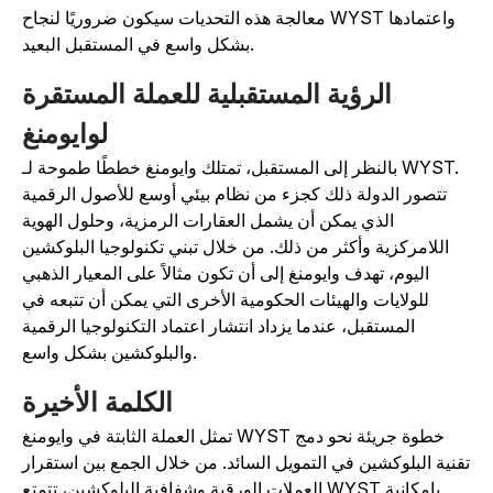
معالجة هذه التحديات سيكون ضروريًا لنجاح WYST واعتمادها
بشكل واسع في المستقبل البعيد.
الرؤية المستقبلية للعملة المستقرة
لوايومنغ
بالنظر إلى المستقبل، تمتلك وايومنغ خططًا طموحة لـ WYST.
تتصور الدولة ذلك كجزء من نظام بيئي أوسع للأصول الرقمية
الذي يمكن أن يشمل العقارات الرمزية، وحلول الهوية
اللامركزية وأكثر من ذلك. من خلال تبني تكنولوجيا البلوكشين
اليوم، تهدف وايومنغ إلى أن تكون مثالاً على المعيار الذهبي
للولايات والهيئات الحكومية الأخرى التي يمكن أن تتبعه في
المستقبل، عندما يزداد انتشار اعتماد التكنولوجيا الرقمية
والبلوكشين بشكل واسع.
الكلمة الأخيرة
تمثل العملة الثابتة في وايومنغ WYST خطوة جريئة نحو دمج
قنية البلوكشين في التمويل السائد. من خلال الجمع بين استقرار
العملات الورقية وشفافية البلوكشين، تتمتع WYST بإمكانية