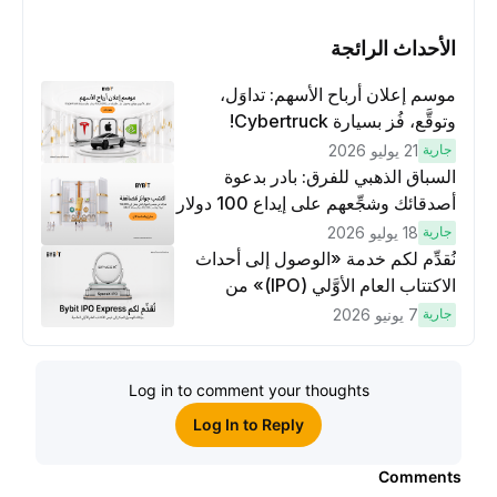
الأحداث الرائجة
موسم إعلان أرباح الأسهم: تداوَل،
وتوقَّع، فُز بسيارة Cybertruck!
جارية
21 يوليو 2026
السباق الذهبي للفرق: بادر بدعوة
أصدقائك وشجِّعهم على إيداع 100 دولار
وتنفيذ عمليات تداوُل بقيمة 10 دولار
جارية
18 يوليو 2026
لكسَب مكافآت مُضاعَفة
نُقدِّم لكم خدمة «الوصول إلى أحداث
الاكتتاب العام الأوَّلي (IPO)» من
Bybit، بوابتك للوصول المبكر إلى فرص
جارية
7 يونيو 2026
الاكتتاب العام الأوَّلي العالمية
Log in to comment your thoughts
Log In to Reply
Comments