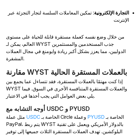
لتجارة الإلكترونية
: تمكين المعاملات السلسة لتجار التجزئة عبر
لإنترنت
من خلال وضع نفسه كعملة مستقرة قابلة للحياة على مستوى
العالم، يمكن لـ WYST جذب المستخدمين والمستثمرين
الدوليين، مما يعزز بشكل أكبر ريادة وايومنغ في مجال العملات
المشفرة.
مقارنة WYST بالعملات المستقرة الحالية
إذا كنت مهتمًا بالعملات المستقرة، فقد تتساءل عما يجمع بين
WYST والعملات المستقرة المتنافسة الأخرى في السوق. فيما
يلي بعض العوامل التي يجب أخذها في الاعتبار.
أوجه التشابه مع USDC و PYUSD
الخاصة بـ
PYUSD
الخاصة بـ Circle وعملة
USDC
مثل عملة
PayPal، يتم ربط WYST بالدولار الأمريكي ويعمل على تقنية
البلوكشين. تهدف العملات المستقرة الثلاث جميعها إلى توفير