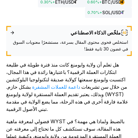
ETH
/USDT
BTC
/USDT
0.30
%
+
0.60
%
+
SOL
/USDT
0.70
%
+
ملخّص الذكاء الاصطناعي
استخلص فحوى محتوى المقال بسرعة، مستشعرًا معنويات السوق
في غضون 30 ثانية فقط!
هل تعلم أن ولاية وايومنغ كانت منذ فترة طويلة في طليعة
ابتكارات العملة الرقمية؟ باعتبارها رائدة في هذا المجال،
اكتسبت وايومنغ سمعتها كولاية صديقة لتكنولوجيا البلوكتشين
من خلال سن تشريعات
داعمة للعملات المشفرة
بشكل حازم.
وبذلك، يعتبر تقديم العملة المستقرة لولاية وايومنغ (WYST)
علامة فارقة أخرى في هذه الرحلة، مما يضع الولاية في مقدمة
تبني الأصول الرقمية.
فضولي لمعرفة ماهية WYST بالضبط ولماذا هي مهمة؟ في
هذه المقالة، سوف نستكشف كل ما تحتاج إلى معرفته عن
العملة المستقرة المدعومة من ولاية وايومنغ، وكيفية عملها