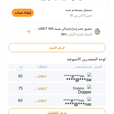
تسجيل مستخدم جديد
إنشاء حساب
حصريًا أكثر من 10
تحقيق حجم إيداع إجمالي بقيمة 100 USDT فأكثر
الإتمام للمرّة الأولى
+30
عرض المزيد
لوحة المتصدرين الأسبوعية
المركز
اسم المستخدم
المكافآت
عدد
النقاط
85
300
dai***@****
USDT
75
220
Doppio
USDT
60
150
nas***@****
USDT
عرض التفاصيل