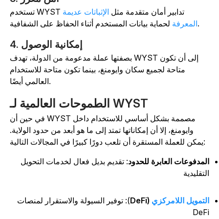
تستخدم WYST تدابير أمان متقدمة مثل
الإثباتات عديمة
لحماية بيانات المستخدم أثناء الحفاظ على الشفافية.
المعرفة
4. إمكانية الوصول
بصفتها عملة مدعومة من الدولة، تهدف WYST إلى أن تكون
متاحة لجميع سكان وايومنغ، بينما تكون متاحة للاستخدام
العالمي أيضًا.
الطموحات العالمية لـ WYST
في حين أن WYST مصممة بشكل أساسي للاستخدام داخل
وايومنغ، إلا أن إمكاناتها تمتد إلى ما هو أبعد من حدود الولاية.
يمكن للعملة المستقرة أن تلعب دورًا كبيرًا في المجالات التالية:
لمدفوعات العابرة للحدود
: تقديم بديل فعال لخدمات التحويل
لتقليدية
لتمويل اللامركزي
(DeFi
): توفير السيولة والاستقرار لمنصات
DeF