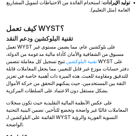
وليد الإيرادات
: استخدام الفائدة من الاحتياطات لتمويل المشاريع
لعامة (مثل التعليم).
كيف تعمل WYST؟
تقنية البلوكشين ودعم النقد
تعمل WYST على بلوكشين عام، مما يضمن مستوى غير
مسبوق من الشفافية والأمان كأداة مالية مدعومة من الدولة.
تقنية البلوكشين
تتيح تسجيل كل معاملة تتضمن WYST على
دفتر حسابات موزع غير قابل للتغيير، مما يجعل المعاملات قابلة
للتدقيق ومقاومة للعبث. هذه الميزة ذات أهمية خاصة في تعزيز
الثقة بين المستخدمين، حيث يمكنهم التحقق من حركة الأموال
بشكل مستقل دون الاعتماد على السلطات المركزية.
على عكس الأنظمة المالية التقليدية حيث تكون سجلات
المعاملات غالبًا غير واضحة وتخضع للتأخير، تضمن البنية التحتية
القائمة على البلوكشين لـ WYST التسوية الفورية والرؤية
الواضحة.