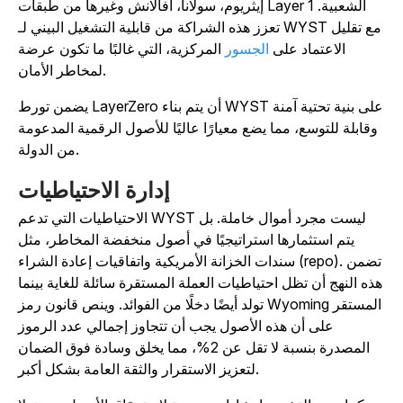
إيثريوم، سولانا، أفالانش وغيرها من طبقات Layer 1 الشعبية
.
تعزز هذه الشراكة من قابلية التشغيل البيني لـ WYST مع تقليل
الاعتماد على
الجسور
المركزية، التي غالبًا ما تكون عرضة
لمخاطر الأمان.
يضمن تورط LayerZero أن يتم بناء WYST على بنية تحتية آمنة
وقابلة للتوسع، مما يضع معيارًا عاليًا للأصول الرقمية المدعومة
من الدولة.
إدارة الاحتياطيات
الاحتياطيات التي تدعم WYST ليست مجرد أموال خاملة. بل
يتم استثمارها استراتيجيًا في أصول منخفضة المخاطر، مثل
سندات الخزانة الأمريكية واتفاقيات إعادة الشراء (repo). تضمن
ذه النهج أن تظل احتياطيات العملة المستقرة سائلة للغاية بينما
تولد أيضًا دخلًا من الفوائد. وينص قانون رمز Wyoming المستقر
على أن هذه الأصول يجب أن تتجاوز إجمالي عدد الرموز
المصدرة بنسبة لا تقل عن 2%، مما يخلق وسادة فوق الضمان
لتعزيز الاستقرار والثقة العامة بشكل أكبر.