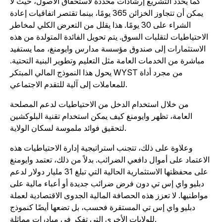
كما يحدد التشريع إرشادات محددة لاستحقاق الأصول، حيث لا
يمكن أن تتجاوز الخزائن 365 يومًا، بينما تقتصر اتفاقيات إعادة
الشراء على 30 يومًا. هذا يقلل من التعرض الكلي لمخاطر
الاحتياطيات لتقلبات السوق. يتم تحويل الفائدة المتولدة من هذه
الاستثمارات إلى صندوق مؤسسة مدارس وايومنغ، مما يستفيد
مباشرة من الخدمات العامة مثل التعليم وتطوير البنية التحتية.
يحول هذا النموذج المالي المبتكر WYST من مجرد أداة
للمعاملات إلى آلية للتقدم الاجتماعي.
من خلال استخدام الدخل من الاحتياطيات لدعم المصلحة
العامة، تظهر وايومنغ كيف يمكن استخدام تقنية البلوكشين
لتحقيق فوائد ملموسة لسكان الولاية.
وعلاوة على ذلك، تتجنب استراتيجية إدارة الاحتياطيات هذه
الاعتماد على أموال دافعي الضرائب. بدلاً من ذلك، تعتمد وايومنغ
على محفظتها الاستثمارية الحالية التي تبلغ 31 مليار دولار لدعم
دبليو واي إس تي دون فرض ضرائب جديدة أو أعباء مالية على
مواطنيها. لا تعزز هذه الحصافة المالية الجدوى الاقتصادية لعملة
دبليو واي إس تي المستقرة فحسب، بل تضعها أيضًا كنموذج
للولايات الأخرى التي تفكر في مبادرات مماثلة.