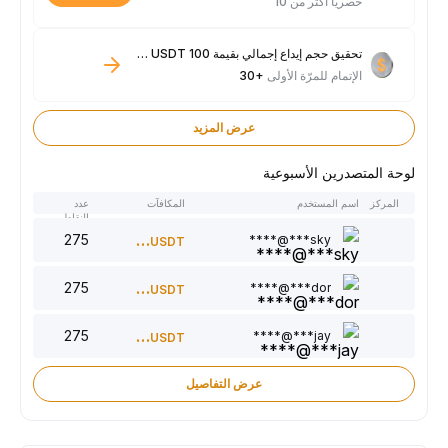
حصريًا أكثر من 10
تحقيق حجم إيداع إجمالي بقيمة 100 USDT فأكثر
الإتمام للمرّة الأولى
+30
عرض المزيد
لوحة المتصدرين الأسبوعية
المركز
اسم المستخدم
المكافآت
عدد
النقاط
275
300
sky***@****
USDT
275
220
dor***@****
USDT
275
150
jay***@****
USDT
عرض التفاصيل