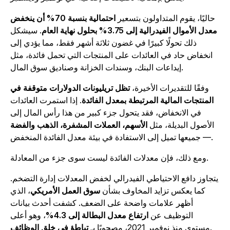
حاليًا، يقوم المتداولون بتسعير
احتمالية بنسبة 70% أن ينخفض
معدل الأموال الفيدرالية إلى 3.75% بحلول نهاية العام
. سيشكل
ذلك تحولًا كبيرًا في غضون ثلاثة أشهر فقط، مما يؤدي إلى
انخفاض حاد في العائدات على المنتجات التي تحمل فائدة، مثل
إيداعات البنك، وسندات الخزانة وصناديق سوق المال.
وفقًا للتقديرات الأخيرة،
تظل تريليونات الدولارات متوقفة في
المنتجات المالية المرتبطة بمعدل الفائدة
. إذا استمرت العائدات
في الانخفاض، فقد يتحول جزء كبير من هذا رأس المال إلى
الأصول البديلة، مثل
الأسهم، العملات المشفرة، الذهب والفضة
— جميعها تميل إلى الاستفادة في بيئة معدل الفائدة المنخفض.
ومع ذلك، فإن معدلات الفائدة ليست سوى جزء من المعادلة.
تجاوز دافع الاحتياطي الفيدرالي لخفض المعدلات إدارة التضخم.
كما يعكس تزايد المخاوف بشأن
سوق العمل الأمريكي
، الذي
أظهر علامات واضحة على الضعف. كشفت أحدث بيانات
التوظيف عن
ارتفاع معدل البطالة إلى 4.3%
، وهو أعلى
.
مستوى منذ نوفمبر 2021، مصحوبًا بـ
تباطؤ في خلق الوظائف