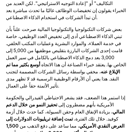
التكاليف" أو "إعادة التوجيه الاستراتيجي". لكن العديد من
لخبراء يقولون إن تخفيضات الوظائف غالبًا ما تحدث مباشرة بعد
أن تبدأ الشركات في استخدام الذكاء الاصطناعي.
بعض شركات التكنولوجيا والتكنولوجيا المالية صرحت علناً بأن
تبني الذكاء الاصطناعي أدى إلى تخفيض العدد الوظيفي، خاصة
في خدمة العملاء، والموارد البشرية وعمليات المكتب الخلفي.
قامت إحدى الشركات البارزة بتقليص موظفيها من 5,000 إلى
3,000 بعد دمج الذكاء الاصطناعي بالكامل في سير العمل
لخاص بها. يعتقد خبراء الصناعة أن هذا الاتجاه
أوسع بكثير مما تم
الإبلاغ عنه
، مخفي بواسطة رسائل الشركات المصممة لتجنب
النقد. هذا يعني أن الأرقام الوظيفية الرسمية قد لا تظهر مدى
تأثير الأتمتة حقاً على العمال.
ذا استمر هذا الضعف، فقد يشعر الاحتياطي الفيدرالي والحكومة
الأمريكية بأنهم مضطرون إلى
تحفيز النمو من خلال الدعم
المالي
، بزيادة الإنفاق العام وحقن السيولة، كما حدث خلال أزمة
كوفيد. خلال تلك الفترة،
تمت إضافة تريليونات الدولارات إلى
العرض النقدي الأمريكي
، مما ساعد على دفع الذهب من
1,500