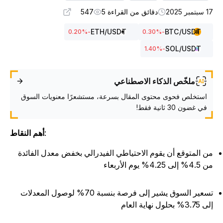
بتمبر 2025
دقائق من القراءة 5
547
ETH
/USDT
BTC
/USDT
%
-0.20
%
-0.30
SOL
/USDT
%
-1.40
ملخّص الذكاء الاصطناعي
استخلص فحوى محتوى المقال بسرعة، مستشعرًا معنويات السوق
في غضون 30 ثانية فقط!
:
أهم النقاط
ن المتوقع أن يقوم الاحتياطي الفيدرالي بخفض معدل الفائدة
4% إلى 4.25% يوم الأربعاء
تسعير السوق يشير إلى فرصة بنسبة 70% لوصول المعدلات
3.7% بحلول نهاية العام