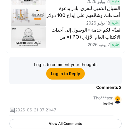
جارية
21 يوليو 2026
السباق الذهبي للفرق: بادر بدعوة
أصدقائك وشجِّعهم على إيداع 100 دولار
وتنفيذ عمليات تداوُل بقيمة 10 دولار
جارية
18 يوليو 2026
لكسَب مكافآت مُضاعَفة
نُقدِّم لكم خدمة «الوصول إلى أحداث
الاكتتاب العام الأوَّلي (IPO)» من
Bybit، بوابتك للوصول المبكر إلى فرص
جارية
7 يونيو 2026
الاكتتاب العام الأوَّلي العالمية
Log in to comment your thoughts
Log In to Reply
Comments
2
Tho***son
Indict
2026-06-21 07:21:47
View All Comments