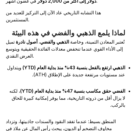
في غضون أشهر.
دولار إلى أكثر من 2,000 دولار
هذا التشابه التاريخي عاد الآن إلى التركيز للعديد من
المستثمرين.
ماذا يلمع الذهبي والفضي في هذه البيئة
ُعتبر المعادن الثمينة، وخاصة
الذهبي والفضي
،
أصول نادرة
تميل
إلى الأداء القوي عندما تنخفض معدلات الفائدة الحقيقية ويتوسع
العرض النقدي.
ذهبي ارتفع بالفعل بنسبة 43% منذ بداية العام (YTD)
ويتداول
ند مستويات مرتفعة جديدة على الإطلاق (ATH).
فضي حقق مكاسب بنسبة 47% منذ بداية العام (YTD)
، لكنه
ا يزال أقل من ذروته التاريخية، مما يوفر إمكانية كبيرة للحاق
الركب.
المنطق بسيط: عندما تفقد النقود والسندات جاذبيتها، وتزداد
مخاوف التضخم أو الديون، يبحث رأس المال عن ملاذ في