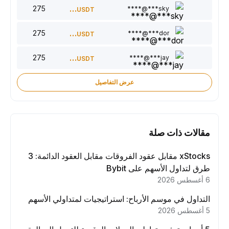
275
300
sky***@****
USDT
275
220
dor***@****
USDT
275
150
jay***@****
USDT
عرض التفاصيل
مقالات ذات صلة
xStocks مقابل عقود الفروقات مقابل العقود الدائمة: 3
طرق لتداول الأسهم على Bybit
6 أغسطس 2026
التداول في موسم الأرباح: استراتيجيات لمتداولي الأسهم
5 أغسطس 2026