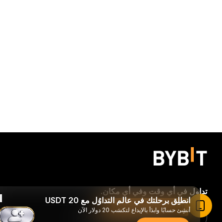
تداول في أي وقت وفي أي مكان.
انطلِق برحلتك في عالم التداوُل مع 20 USDT
اقرأ المقال في تطبيق Bybit
أنشِئ حسابًا وابدَأ بالإيداع لتكسَب 20 دولار الآن
Download Bybit App