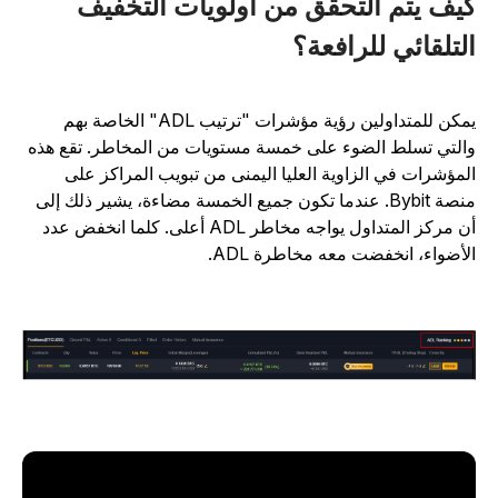
يف يتم التحقق من أولويات التخفيف
لتلقائي للرافعة؟
يمكن للمتداولين رؤية مؤشرات "ترتيب ADL" الخاصة بهم
التي تسلط الضوء على خمسة مستويات من المخاطر. تقع هذه
لمؤشرات في الزاوية العليا اليمنى من تبويب المراكز على
منصة Bybit. عندما تكون جميع الخمسة مضاءة، يشير ذلك إلى
أن مركز المتداول يواجه مخاطر ADL أعلى. كلما انخفض عدد
لأضواء، انخفضت معه مخاطرة ADL.