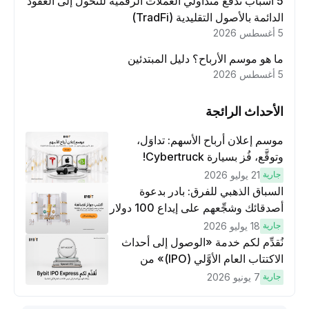
5 أسباب تدفع متداولي العملات الرقمية للتحول إلى العقود
الدائمة بالأصول التقليدية (TradFi)
5 أغسطس 2026
ما هو موسم الأرباح؟ دليل المبتدئين
5 أغسطس 2026
الأحداث الرائجة
موسم إعلان أرباح الأسهم: تداوَل،
وتوقَّع، فُز بسيارة Cybertruck!
جارية
21 يوليو 2026
السباق الذهبي للفرق: بادر بدعوة
أصدقائك وشجِّعهم على إيداع 100 دولار
وتنفيذ عمليات تداوُل بقيمة 10 دولار
جارية
18 يوليو 2026
لكسَب مكافآت مُضاعَفة
نُقدِّم لكم خدمة «الوصول إلى أحداث
الاكتتاب العام الأوَّلي (IPO)» من
Bybit، بوابتك للوصول المبكر إلى فرص
جارية
7 يونيو 2026
الاكتتاب العام الأوَّلي العالمية