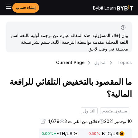
Bybit Learn
إنشاء حساب
بيان إخلاء المسؤولية: هذه المقالة عبارة عن ترجمة أولية باللغة اسم
اللغة المحلية مقدمة بواسطة الترجمة الآلية. سيتم نشر نسخة
محسنة في وقت لاحق.
Topic
التداول
Current Page
ا المقصود بالتخفيض التلقائي للرافعة
لمالية؟
مستوى متقدم
التداول
وفمبر 2021
دقائق من القراءة 3
1,679
ETH
/USDT
BTC
/USDT
0.00
%
+
%
-0.50