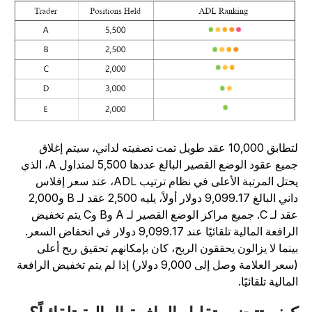
لتطابق 10,000 عقد طويل تمت تصفيته لداني، سيتم إغلاق
جميع عقود الوضع القصير البالغ عددها 5,500 لمتداول A، الذي
يحتل المرتبة الأعلى في نظام ترتيب ADL، عند سعر إفلاس
داني البالغ 9,099.17 دولار أولاً، يليه 2,500 عقد لـ B و2,000
عقد لـ C. جميع مراكز الوضع القصير لـ A وB وC يتم تخفيض
الرافعة المالية تلقائيًا عند 9,099.17 دولار في انخفاض السعر.
ينما لا يزالون يحققون الربح، كان بإمكانهم تحقيق ربح أعلى
(سعر العلامة وصل إلى 9,000 دولار) إذا لم يتم تخفيض الرافعة
لمالية تلقائيًا.