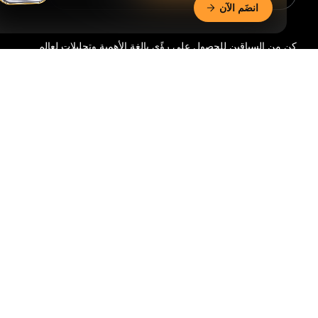
انضَم الآن
كن من السباقين للحصول على رؤًى بالغة الأهمية وتحليلات لعالم
العملات الرقمية: اشترك الآن في نشرتنا الإخبارية.
جميع أشكال
ملخّص تفصيليّ
الاستثمار تحمل مخاطر، بما في ذلك خطر فقدان كامل المبلغ
المستثمر. وقد لا تكون هذه الأنشطة مناسبة للجميع.
اشترك
تابعنا:
© 2018-2026 Bybit.com. جميع الحقوق محفوظة.