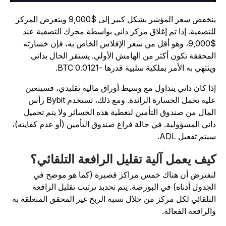
ينخفض سعر المؤشر بشكل كبير إلى $9,000 ويتعرض المركز
لتصفية. إذا تم إغلاق مركز داني بواسطة محرك التصفية عند
$9,000، وهو أقل من سعر الإفلاس الخاص به، فإن خسارته
لمحققة تكون أكثر من الهامش الأولي. يستقر الحال بداني
ينتهي به الأمر بملكية سلبية قدرها -0.0121 BTC.
ذا كان داني يتداول مع وسيط أوراق مالية تقليدي، فسيتعين
عليه تحمل الخسارة الزائدة. ومع ذلك، تستخدم Bybit رأس
لمال من صندوق التأمين لتغطية هذه الخسائر ولا يتم تحميل
اني المسؤولية. في حالة فراغ صندوق التأمين (أو عدم كفايته)،
يتم تفعيل ADL.
يف يعمل آلية تقليل الرافعة التلقائي؟
نفترض أن هناك خمس مراكز قصيرة (كما هو موضح في
لجدول أدناه) في البورصة. يتم تحديد ترتيب تقليل الرافعة
لتلقائي لكل مركز من خلال نسبة الربح غير المحقق المتعلقة به
الرافعة الفعالة.