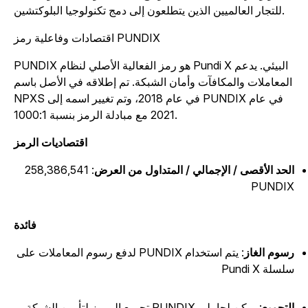
للتجار العالميين الذين يتطلعون إلى دمج تكنولوجيا البلوكتشين.
اقتصادات وفاعلية رمز PUNDIX
PUNDIX هو رمز الفعالية الأصلي لنظام Pundi X البيئي. يدعم
لمعاملات والمكافآت وأمان الشبكة. تم إطلاقه في الأصل باسم
NPXS في عام 2018، وتم تغيير اسمه إلى PUNDIX في عام
2021 مع مبادلة الرمز بنسبة 1000:1.
اقتصاديات الرمز
لحد الأقصى / الإجمالي / المتداول من العرض
: 258,386,541
PUNDI
فائدة
سوم الغاز
: يتم استخدام PUNDIX لدفع رسوم المعاملات على
سلة Pundi X
لتجميع
: يمكن لحاملي PUNDIX تجميع الرموز لتأمين الشبكة