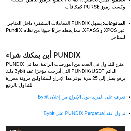
سب رموز PURSE كمكافآت
لمدفوعات
: يسهل PUNDIX المعاملات المشفرة داخل المتاجر
عبر XPOS و XPASS، مما يجعله جزءًا حيويًا من نظام Pundi X
لمتاجر
أين يمكنك شراء PUNDIX
PUNDIX متاح للتداول في العديد من البورصات الرائدة، بما في
ذلك Bybit التي أدرجت مؤخرًا عقد PUNDIX/USDT الدائم
برفع يصل إلى 25 مرة. يوفر هذا الإدراج للمتداولين مرونة معززة
للتداول بالرفع.
عرف على المزيد حول الإدراج من إعلان Bybit
ول عقد PUNDIX Perpetual على Bybit