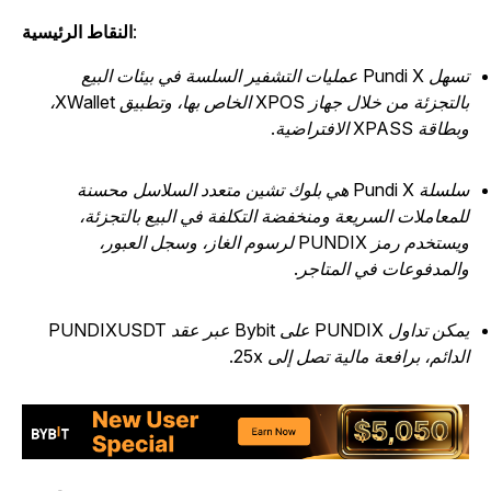
:
النقاط الرئيسية
تسهل Pundi X عمليات التشفير السلسة في بيئات البيع
بالتجزئة من خلال جهاز XPOS الخاص بها، وتطبيق XWallet،
طاقة XPASS الافتراضية.
سلسلة Pundi X هي بلوك تشين متعدد السلاسل محسنة
لمعاملات السريعة ومنخفضة التكلفة في البيع بالتجزئة،
ويستخدم رمز PUNDIX لرسوم الغاز، وسجل العبور،
المدفوعات في المتاجر.
يمكن تداول PUNDIX على Bybit عبر عقد PUNDIXUSDT
لدائم، برافعة مالية تصل إلى 25x.