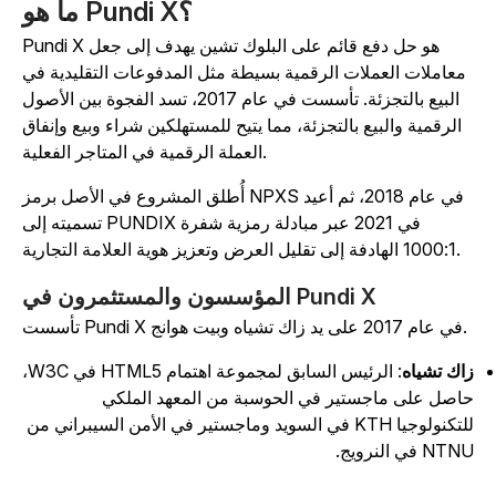
ما هو Pundi X؟
Pundi X هو حل دفع قائم على البلوك تشين يهدف إلى جعل
معاملات العملات الرقمية بسيطة مثل المدفوعات التقليدية في
البيع بالتجزئة. تأسست في عام 2017، تسد الفجوة بين الأصول
الرقمية والبيع بالتجزئة، مما يتيح للمستهلكين شراء وبيع وإنفاق
العملة الرقمية في المتاجر الفعلية.
أُطلق المشروع في الأصل برمز NPXS في عام 2018، ثم أعيد
تسميته إلى PUNDIX في 2021 عبر مبادلة رمزية شفرة
1000:1 الهادفة إلى تقليل العرض وتعزيز هوية العلامة التجارية.
المؤسسون والمستثمرون في Pundi X
تأسست Pundi X في عام 2017 على يد زاك تشياه وبيت هوانج.
اك تشياه
: الرئيس السابق لمجموعة اهتمام HTML5 في W3C،
اصل على ماجستير في الحوسبة من المعهد الملكي
للتكنولوجيا KTH في السويد وماجستير في الأمن السيبراني من
NT في النرويج.