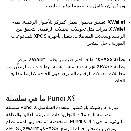
يمكن أن يتكامل مع أنظمة الدفع التقليدية.
XWalle
: تطبيق محمول يعمل كمركز للأصول الرقمية، يقدم
XWallet ميزات مثل تحويلات العملات الرقمية، التحقق من
الرصيد وسجلات المعاملات. يتصل بأجهزة XPOS للمدفوعات
لفورية داخل المتجر.
اقة XPASS
: بطاقة افتراضية مرتبطة بـ XWallet، توفر
بطاقة XPASS تجربة دفع سلسة تشبه البطاقات، مما يمكّن من
عاملات العملات الرقمية السريعة دون الحاجة لإدارة المفاتيح
لخاصة.
ما هي سلسلة Pundi X؟
سلسلة Pundi X عبارة عن شبكة بلوكتشين متعددة السلاسل
مصممة للمعاملات التجارية ذات السرعة العالية والتكلفة
المنخفضة. تم تحسينها لدعم نظام Pundi X البيئي، بما في ذلك
XPOS وXWallet وXPASS، وتوفير بنية تحتية قابلة للتوسع