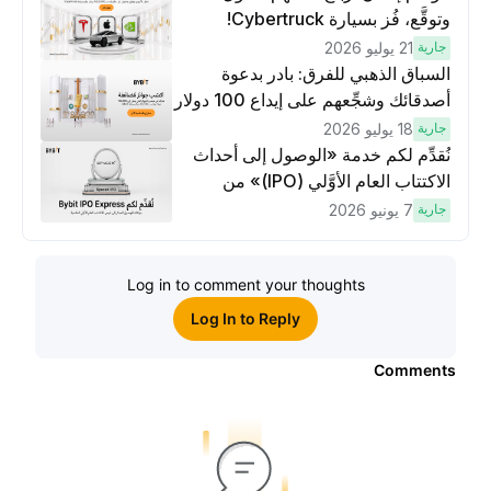
وتوقَّع، فُز بسيارة Cybertruck!
جارية
21 يوليو 2026
السباق الذهبي للفرق: بادر بدعوة
أصدقائك وشجِّعهم على إيداع 100 دولار
وتنفيذ عمليات تداوُل بقيمة 10 دولار
جارية
18 يوليو 2026
لكسَب مكافآت مُضاعَفة
نُقدِّم لكم خدمة «الوصول إلى أحداث
الاكتتاب العام الأوَّلي (IPO)» من
Bybit، بوابتك للوصول المبكر إلى فرص
جارية
7 يونيو 2026
الاكتتاب العام الأوَّلي العالمية
Log in to comment your thoughts
Log In to Reply
Comments