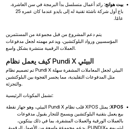
يت هوانج
: رائد أعمال متسلسل بدأ البرمجة في سن العاشرة،
باع أول شركة ناشئة تقنية له إلى بايدو عندما كان عمره 25
امًا.
يتم دعم المشروع من قبل مجموعة من المستثمرين
المؤسسيين ورواد البلوكتشين، ويدعم مهمته لجعل مدفوعات
العملات الرقمية منتشرة بشكل واسع.
كيف يعمل نظام Pundi X البيئي
تم تصميم نظام Pundi X البيئي لجعل المعاملات المشفرة سهلة
مثل المدفوعات التقليدية، مما يجسر الفجوة بين البلوكتشين
والتجزئة.
تشمل المكونات الرئيسية:
XPO
: يمثل XPOS قلب نظام Pundi X البيئي، وهو جهاز نقطة
يع يعمل بتقنية البلوكتشين ويسمح للتجار بقبول مدفوعات
العملات الورقية والعملات المشفرة، بما في ذلك بيتكوين،
إيثيريوم وPUNDIX. يدعم مجموعة واسعة من الأصول الرقمية