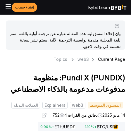
Bybit Learn
إنشاء حساب
بيان إخلاء المسؤولية: هذه المقالة عبارة عن ترجمة أولية باللغة اسم
اللغة المحلية مقدمة بواسطة الترجمة الآلية. سيتم نشر نسخة
محسنة في وقت لاحق.
Topics
web3
Current Pag
Pundi X (PUNDIX): منظومة
دفوعات مدعومة بالذكاء الاصطناعي
المستوى المتوسط
web3
Explainers
العملات البديلة
ايو 2025
دقائق من القراءة 4
752
ETH
/USDT
BTC
/USDT
0.90
%
+
1.10
%
+