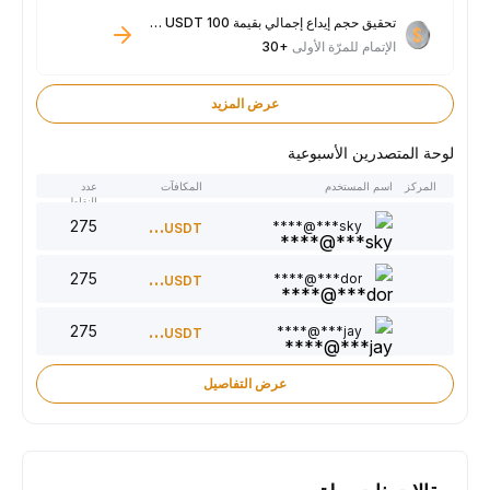
تحقيق حجم إيداع إجمالي بقيمة 100 USDT فأكثر
الإتمام للمرّة الأولى
+30
عرض المزيد
لوحة المتصدرين الأسبوعية
المركز
اسم المستخدم
المكافآت
عدد
النقاط
275
300
sky***@****
USDT
275
220
dor***@****
USDT
275
150
jay***@****
USDT
عرض التفاصيل