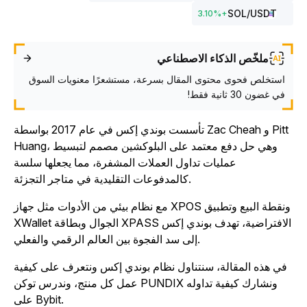
SOL
/USDT
3.10
%
+
ملخّص الذكاء الاصطناعي
استخلص فحوى محتوى المقال بسرعة، مستشعرًا معنويات السوق
في غضون 30 ثانية فقط!
تأسست بوندي إكس في عام 2017 بواسطة Zac Cheah و Pitt
Huang، وهي حل دفع معتمد على البلوكشين مصمم لتبسيط
عمليات تداول العملات المشفرة، مما يجعلها سلسة
كالمدفوعات التقليدية في متاجر التجزئة.
مع نظام بيئي من الأدوات مثل جهاز XPOS ونقطة البيع وتطبيق
XWallet الجوال وبطاقة XPASS الافتراضية، تهدف بوندي إكس
إلى سد الفجوة بين العالم الرقمي والفعلي.
في هذه المقالة، سنتناول نظام بوندي إكس ونتعرف على كيفية
عمل كل منتج، وندرس توكن PUNDIX ونشارك كيفية تداوله
على Bybit.