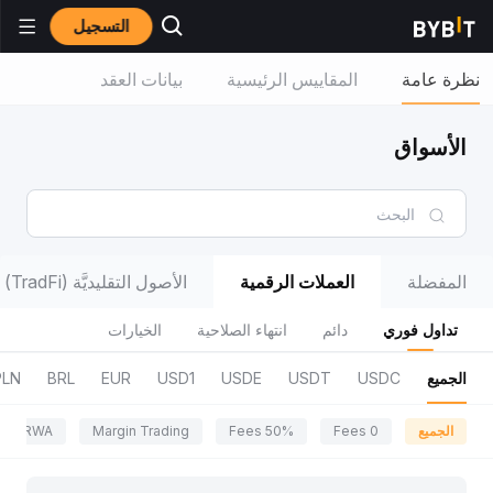
التسجيل
نظرة عامة
المقاييس الرئيسية
بيانات العقد
الأسواق
المفضلة
العملات الرقمية
الأصول التقليديَّة (TradFi)
تداول فوري
دائم
انتهاء الصلاحية
الخيارات
الجميع
USDC
USDT
USDE
USD1
EUR
BRL
PLN
الجميع
0 Fees
50% Fees
Margin Trading
RWA