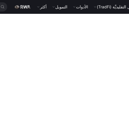
قليديَّة (TradFi)
الأدوات
التمويل
أكثر