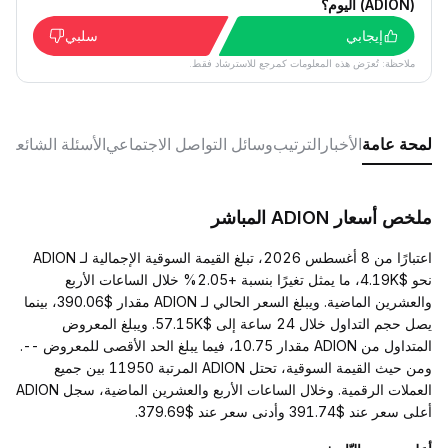
(ADION) اليوم؟
إيجابي
سلبي
ملاحظة: تُعرَض هذه المعلومات كمرجع للاسترشاد فقط.
لمحة عامة
الأخبار
الترتيب
وسائل التواصل الاجتماعي
الأسئلة الشائعة
ملخص أسعار ADION المباشر
اعتبارًا من 8 أغسطس 2026، تبلغ القيمة السوقية الإجمالية لـ ADION
نحو $4.19K، ما يمثل تغيرًا بنسبة +2.05% خلال الساعات الأربع
والعشرين الماضية. ويبلغ السعر الحالي لـ ADION مقدار $390.06، بينما
يصل حجم التداول خلال 24 ساعة إلى $57.15K. ويبلغ المعروض
المتداول من ADION مقدار 10.75، فيما يبلغ الحد الأقصى للمعروض --.
ومن حيث القيمة السوقية، تحتل ADION المرتبة 11950 بين جميع
العملات الرقمية. وخلال الساعات الأربع والعشرين الماضية، سجل ADION
أعلى سعر عند $391.74 وأدنى سعر عند $379.69.