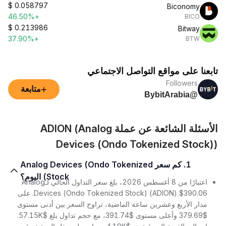
$
0.058797
Biconomy
+46.50%
BICO
$
0.213986
Bitway
+37.90%
BTW
تابعنا على مواقع التواصل الاجتماعي
Followers
+
متابعة
@BybitArabia
الأسئلة الشائعة عن عملة ADION (Analog
Devices (Ondo Tokenized Stock))
1. كم سعر Analog Devices (Ondo Tokenized
Stock) اليوم؟
اعتبارًا من 8 أغسطس 2026، بلغ سعر التداول الحالي لـAnalog
Devices (Ondo Tokenized Stock) (ADION) $390.06. على
مدار الأربع وعشرين ساعة الماضية، تراوح السعر بين أدنى مستوى
$379.69 وأعلى مستوى $391.74، مع حجم تداول بلغ $57.15K.