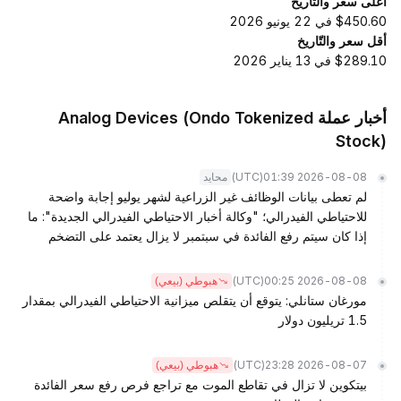
أعلى سعر والتّاريخ
$450.60 في 22 يونيو 2026
أقل سعر والتّاريخ
$289.10 في 13 يناير 2026
أخبار عملة Analog Devices (Ondo Tokenized
Stock)
(UTC)
2026-08-08 01:39
محايد
لم تعطى بيانات الوظائف غير الزراعية لشهر يوليو إجابة واضحة
للاحتياطي الفيدرالي؛ "وكالة أخبار الاحتياطي الفيدرالي الجديدة": ما
إذا كان سيتم رفع الفائدة في سبتمبر لا يزال يعتمد على التضخم
(UTC)
2026-08-08 00:25
هبوطي (بيعي)
مورغان ستانلي: يتوقع أن يتقلص ميزانية الاحتياطي الفيدرالي بمقدار
1.5 تريليون دولار
(UTC)
2026-08-07 23:28
هبوطي (بيعي)
بيتكوين لا تزال في تقاطع الموت مع تراجع فرص رفع سعر الفائدة