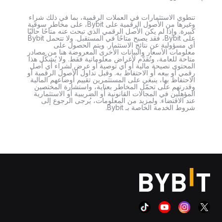
تنطوي الاستثمارات في العملات الرقمية، بما في ذلك شراء
وغيرها من الأصول الرقمية على Bybit، على مخاطر سوقية
كبيرة. وإذا لم يكن الأصل الرقمي الذي تبحث عنه متاحًا حاليًا
على Bybit، فقد يصبح متاحًا في المستقبل. ولا تتحمل Bybit
أي مسؤولية عن نتائج الاستثمار. ويتم الحصول على
معلومات الأسعار والبيانات الأخرى المعروضة هنا من مصادر
متاحة للعامة، وتُقدَّم لأغراض معلوماتية فقط. ولا يُشكّل هذا
المحتوى نصيحة مالية أو أي توصية أو عرض لشراء أي أصل
رقمي أو بيعه أو الاحتفاظ به. وقبل تداول الأصول الرقمية أو
الاحتفاظ بها، ينبغي على المستثمرين تقييم أوضاعهم المالية
وقدرتهم على تحمّل المخاطر بعناية، واستشارة المختصين
المؤهلين في المجالات القانونية أو الضريبية أو الاستثمارية
عند الاقتضاء. ولمزيد من المعلومات، يُرجى الرجوع إلى
شروط الخدمة الخاصة بـ Bybit.