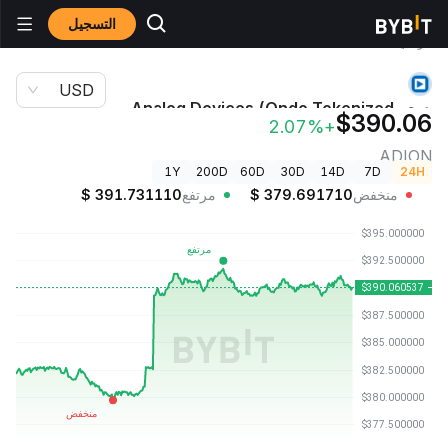
التسجيل
أسعار العملات
سعر Analog Devices (Ondo Tokenized Stock)
الرقمية
ADION
USD
سعر Analog Devices (Ondo Tokenized
$390.06
+2.07%
Stock)
ADION
1Y
200D
60D
30D
14D
7D
24H
منخفض
379.691710
$
مرتفع
391.731110
$