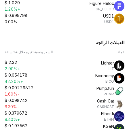
$
1.029
Figure Heloc
+1.20%
FIGR_HELOC
$
0.999798
USD1
0.00%
USD1
العملات الرائجة
عملة
السعر ونسبة تغيره خلال 24 ساعة
$
2.32
Lighter
+2.90%
LIT
$
0.054178
Biconomy
+42.20%
BICO
$
0.00229822
Pump.fun
-1.60%
PUMP
$
0.098742
Cash Cat
-6.30%
CASHCAT
$
0.379672
Ether.fi
+9.40%
ETHFI
$
0.197562
KGeN