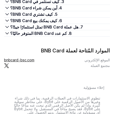
3. كيف تستثمر في BNB Card؟
4. أين يمكن شراء BNB Card؟
5. كيف تشتري BNB Card؟
6. كيف يمكنك بيع BNB Card؟
7. هل عملة BNB Card تمثل استثمارًا جيدًا؟
8. كم عدد BNB Card المتوفر حاليًا؟
الموارد المُتاحة لعملة BNB Card
الموقع الإلكتروني
bnbcard-bsc.com
مجتمع العملة
إخلاء مسؤولية
تنطوي الاستثمارات في العملات الرقمية، بما في ذلك شراء
وغيرها من الأصول الرقمية على Bybit، على مخاطر سوقية
كبيرة. وإذا لم يكن الأصل الرقمي الذي تبحث عنه متاحًا حاليًا
على Bybit، فقد يصبح متاحًا في المستقبل. ولا تتحمل Bybit
أي مسؤولية عن نتائج الاستثمار. ويتم الحصول على