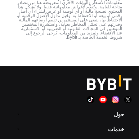
معلومات الأسعار والبيانات الأخرى المعروضة هنا من مصادر
متاحة للعامة، وتُقدَّم لأغراض معلوماتية فقط. ولا يُشكّل هذا
المحتوى نصيحة مالية أو أي توصية أو عرض لشراء أي أصل
رقمي أو بيعه أو الاحتفاظ به. وقبل تداول الأصول الرقمية أو
الاحتفاظ بها، ينبغي على المستثمرين تقييم أوضاعهم المالية
وقدرتهم على تحمّل المخاطر بعناية، واستشارة المختصين
المؤهلين في المجالات القانونية أو الضريبية أو الاستثمارية
عند الاقتضاء. ولمزيد من المعلومات، يُرجى الرجوع إلى
شروط الخدمة الخاصة بـ Bybit.
حول
خدمات