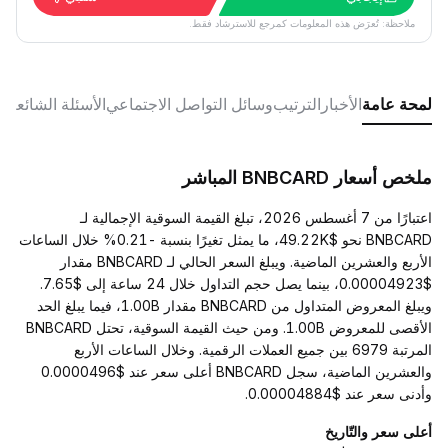
ملاحظة: تُعرَض هذه المعلومات كمرجع للاسترشاد فقط.
لمحة عامة
الأخبار
الترتيب
وسائل التواصل الاجتماعي
الأسئلة الشائعة
ملخص أسعار BNBCARD المباشر
اعتبارًا من 7 أغسطس 2026، تبلغ القيمة السوقية الإجمالية لـ
BNBCARD نحو $49.22K، ما يمثل تغيرًا بنسبة -0.21% خلال الساعات
الأربع والعشرين الماضية. ويبلغ السعر الحالي لـ BNBCARD مقدار
$0.00004923، بينما يصل حجم التداول خلال 24 ساعة إلى $7.65.
ويبلغ المعروض المتداول من BNBCARD مقدار 1.00B، فيما يبلغ الحد
الأقصى للمعروض 1.00B. ومن حيث القيمة السوقية، تحتل BNBCARD
المرتبة 6979 بين جميع العملات الرقمية. وخلال الساعات الأربع
والعشرين الماضية، سجل BNBCARD أعلى سعر عند $0.0000496
وأدنى سعر عند $0.00004884.
أعلى سعر والتّاريخ