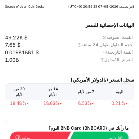
آخر تحديث: 2026-08-07 20:59:23
(UTC+0)
Source of data: CoinGecko
البيانات الإحصائية للسعر
القيمة السوقية
49.22K
حجم التداول طوال 24 ساعة
7.65
القمة التاريخية
0.01981881
العرض المُتداوَل
1.00B
سجل السعر (بالدولار الأمريكي)
14 من
30 من
اليوم
7 من الأيام
الأيام
الأيام
-18.48%
-18.63%
-8.53%
-0.21%
ما رأيك في BNB Card (BNBCARD) اليوم؟
إيجابي
سلبي