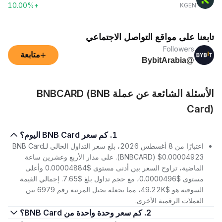
+10.00%
KGEN
تابعنا على مواقع التواصل الاجتماعي
Followers
+
متابعة
@BybitArabia
الأسئلة الشائعة عن عملة BNBCARD (BNB
Card)
1. كم سعر BNB Card اليوم؟
اعتبارًا من 8 أغسطس 2026، بلغ سعر التداول الحالي لـBNB Card
(BNBCARD) $0.00004923. على مدار الأربع وعشرين ساعة
الماضية، تراوح السعر بين أدنى مستوى $0.00004884 وأعلى
مستوى $0.0000496، مع حجم تداول بلغ $7.65. إجمالي القيمة
السوقية هو $49.22K، مما يجعله يحتل المرتبة رقم 6979 بين
العملات الرقمية الأخرى.
2. كم سعر وحدة واحدة من BNB Card؟