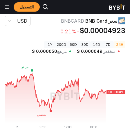
التسجيل
أسعار العملات الرقمية
سعر BNB Card BNBCARD
سعر BNB Card
BNBCARD
USD
$0.00004923
-0.21%
1Y
200D
60D
30D
14D
7D
24H
منخفض
0.000049
$
مرتفع
0.000050
$