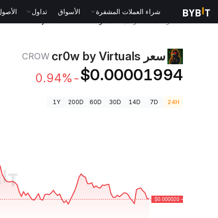
شراء العملات المشفرة
الأسواق
تداول
الأصول الت
أسعار العملات الرقمية
سعر cr0w by Virtuals CROW
سعر cr0w by Virtuals
CROW
$0.00001994
-0.94%
1Y
200D
60D
30D
14D
7D
24H