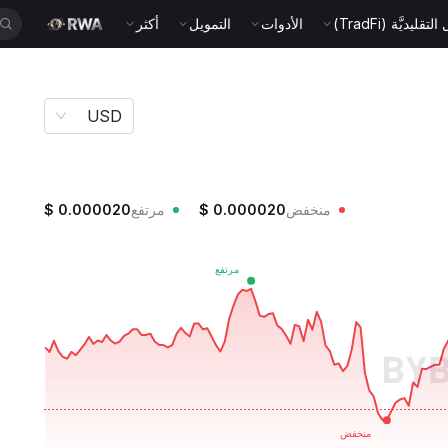
قليديَّة (TradFi)
الأدوات
التمويل
أكثر
USD
منخفض
0.000020
$
مرتفع
0.000020
$