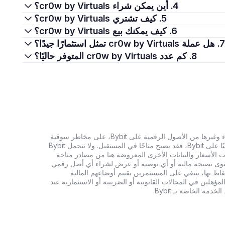
4. أين يمكن شراء cr0w by Virtuals؟
5. كيف تشتري cr0w by Virtuals؟
6. كيف يمكنك بيع cr0w by Virtuals؟
7. هل عملة cr0w by Virtuals تمثل استثمارًا جيدًا؟
8. كم عدد cr0w by Virtuals المتوفر حاليًا؟
تنطوي الاستثمارات في العملات الرقمية، بما في ذلك شراء وغيرها من الأصول الرقمية على Bybit، على مخاطر سوقية
كبيرة. وإذا لم يكن الأصل الرقمي الذي تبحث عنه متاحًا حاليًا على Bybit، فقد يصبح متاحًا في المستقبل. ولا تتحمل Bybit
 الأسعار والبيانات الأخرى المعروضة هنا من مصادر متاحة
المحتوى نصيحة مالية أو أي توصية أو عرض لشراء أي أصل رقمي
تفاظ بها، ينبغي على المستثمرين تقييم أوضاعهم المالية
ؤهلين في المجالات القانونية أو الضريبية أو الاستثمارية عند
ة الخاصة بـ Bybit.