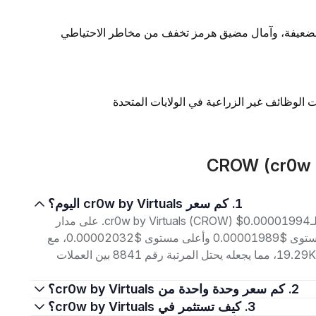
 الضعيفة، وآمال مضيق هرمز تخفف من مخاطر الاحتياطي
 الوظائف غير الزراعية في الولايات المتحدة
1. كم سعر cr0w by Virtuals اليوم؟
اعتبارًا من 8 أغسطس 2026، بلغ سعر التداول الحالي لـcr0w by Virtuals (CROW) $0.00001994. على مدار
الأربع وعشرين ساعة الماضية، تراوح السعر بين أدنى مستوى $0.00001989 وأعلى مستوى $0.00002032، مع
حجم تداول بلغ $103.13. إجمالي القيمة السوقية هو $19.29K، مما يجعله يحتل المرتبة رقم 8841 بين العملات
2. كم سعر وحدة واحدة من cr0w by Virtuals؟
3. كيف تستثمر في cr0w by Virtuals؟