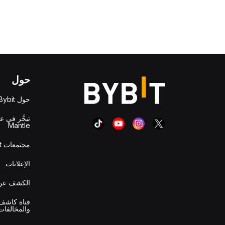
حول
حول Bybit
تبحَّر في ع
Mantle
مجتمعات Bybit
الإعلانات
الكشف عن 
قناة كاشف 
والمخالفات