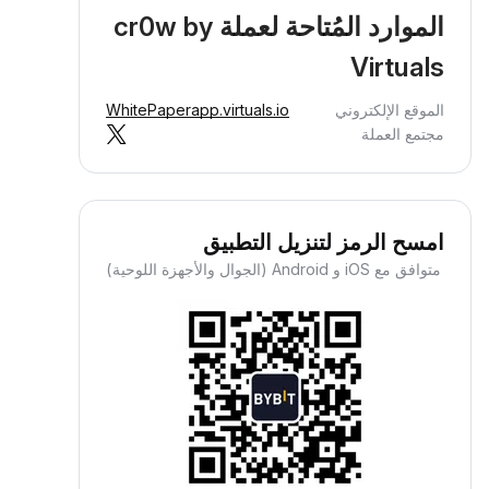
الموارد المُتاحة لعملة cr0w by
Virtuals
الموقع الإلكتروني
app.virtuals.io
WhitePaper
مجتمع العملة
امسح الرمز لتنزيل التطبيق
متوافق مع iOS و Android (الجوال والأجهزة اللوحية)