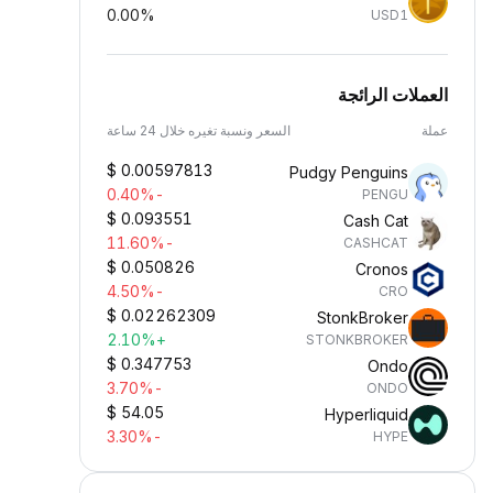
0.00%
USD1
العملات الرائجة
عملة
السعر ونسبة تغيره خلال 24 ساعة
$
0.00597813
Pudgy Penguins
-0.40%
PENGU
$
0.093551
Cash Cat
-11.60%
CASHCAT
$
0.050826
Cronos
-4.50%
CRO
$
0.02262309
StonkBroker
+2.10%
STONKBROKER
$
0.347753
Ondo
-3.70%
ONDO
$
54.05
Hyperliquid
-3.30%
HYPE