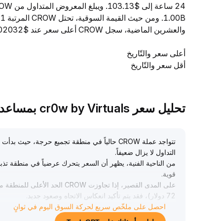
والعشرين الماضية، سجل CROW أعلى سعر عند $0.00002032 وأدنى سعر عند $0.00001989.
أعلى سعر والتّاريخ
أقل سعر والتّاريخ
تحليل سعر cr0w by Virtuals بمساعدة TradeGPT
تتواجد عملة CROW حالياً في منطقة تجميع حرجة،
التداول لا يزال ضعيفاً
.
قوية
.
على المدى القصير، إذا تجاوزت CROW الحد الأعلى للمنطقة مع زيادة في حجم التداول (ركز على مستوى 0
72 دولار)، فقد يتم تأكيد انعكاس الاتجاه وصعود جديد
.
أما إذا انخفضت تحت الحد الأدنى عند 0
.
احصل على ملخّص سريع لحركة السوق اليوم في ثوانٍ
66 دولار، فيجب الحذر من ضغوط التصحيح
.