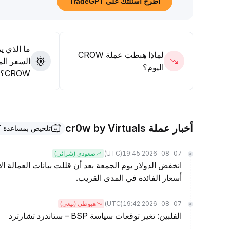
اطرح أسئلتك على TradeGPT
ينصح بانتظار اختراق النطاق والدخول مع الاتجاه، أما قبل الاخ
ما الذي ي
لماذا هبطت عملة CROW
السعر الم
اليوم؟
CROW؟
أخبار عملة cr0w by Virtuals
تلخيص بمساعدة TradeGPT
(UTC)
2026-08-07 19:45
صعودي (شرائي)
انخفض الدولار يوم الجمعة بعد أن قللت بيانات العمالة ا
أسعار الفائدة في المدى القريب.
(UTC)
2026-08-07 19:42
هبوطي (بيعي)
الفلبين: تغير توقعات سياسة BSP – ستاندرد تشارترد