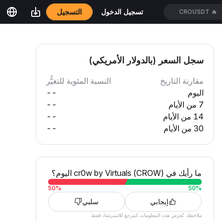
التسجيل
تسجيل الدخول
CROUSDT
🔥
سجل السعر (بالدولار الأمريكي)
مقارنة التاريخ
النسبة المئوية للتغيُّر
اليوم
--
7 من الأيام
--
14 من الأيام
--
30 من الأيام
--
ما رأيك في cr0w by Virtuals (CROW) اليوم؟
50
%
50
%
إيجابي
سلبي
ملاحظة: تُعرَض هذه المعلومات كمرجع للاسترشاد فقط.