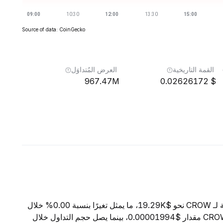
Source of data: CoinGecko
القمة التاريخية
العرض المُتداوَل
967.47M
0.02626172
اعتبارًا من 7 أغسطس 2026، تبلغ القيمة السوقية الإجمالية لـ CROW نحو $19.29K، ما يمثل تغيرًا بنسبة 0.00% خلال
الساعات الأربع والعشرين الماضية. ويبلغ السعر الحالي لـ CROW مقدار $0.00001994، بينما يصل حجم التداول خلال