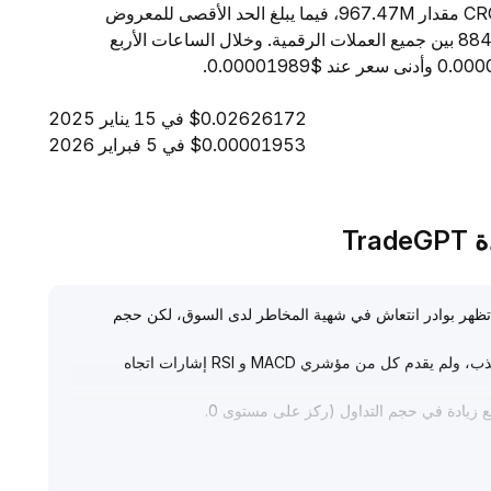
24 ساعة إلى $103.13. ويبلغ المعروض المتداول من CROW مقدار 967.47M، فيما يبلغ الحد الأقصى للمعروض
1.00B. ومن حيث القيمة السوقية، تحتل CROW المرتبة 8841 بين جميع العملات الرقمية. وخلال الساعات الأربع
$0.02626172 في 15 يناير 2025
$0.00001953 في 5 فبراير 2026
 حيث بدأت تظهر بوادر انتعاش في شهية المخاطر لدى السوق، لكن حجم
من الناحية الفنية، يظهر أن السعر يتحرك عرضياً في منطقة تذبذب، ولم يقدم كل من مؤشري MACD و RSI إشارات اتجاه
.