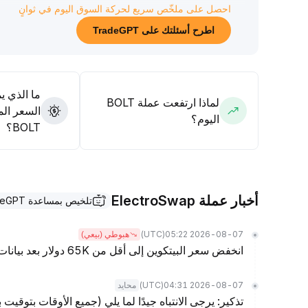
احصل على ملخّص سريع لحركة السوق اليوم في ثوانٍ
اطرح أسئلتك على TradeGPT
ما الذي ي
لماذا ارتفعت عملة BOLT
السعر الم
اليوم؟
BOLT؟
أخبار عملة ElectroSwap
تلخيص بمساعدة TradeGPT
(UTC)
2026-08-07 05:22
هبوطي (بيعي)
انخفض سعر البيتكوين إلى أقل من 65K دولار بعد بيانات الوظائف الأمريكية
(UTC)
2026-08-07 04:31
محايد
تذكير: يرجى الانتباه جيدًا لما يلي (جميع الأوقات بتوقيت 