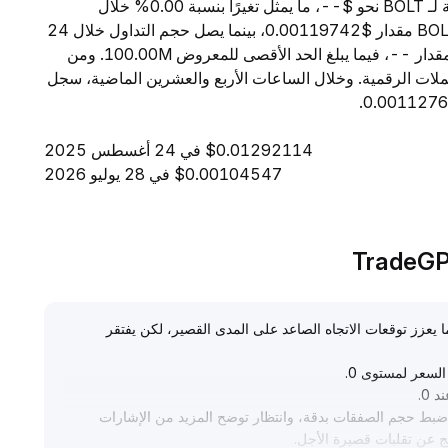
اعتبارًا من 7 أغسطس 2026، تبلغ القيمة السوقية الإجمالية لـ BOLT نحو $--، ما يمثل تغيرًا بنسبة 0.00% خلال
الساعات الأربع والعشرين الماضية. ويبلغ السعر الحالي لـ BOLT مقدار $0.00119742، بينما يصل حجم التداول خلال 24
ساعة إلى $253.71. ويبلغ المعروض المتداول من BOLT مقدار --، فيما يبلغ الحد الأقصى للمعروض 100.00M. ومن
لمرتبة -- بين جميع العملات الرقمية. وخلال الساعات الأربع والعشرين الماضية، سجل
$0.01292114 في 24 أغسطس 2025
$0.00104547 في 28 يوليو 2026
، مما يعزز توقعات الاتجاه الصاعد على المدى القصير، لكن يفتقر
السعر لمستوى 0
.
.
ي ضبط حجم الصفقات بدقة، وانتظار توضح المزيد من الإشارات
ج عن تقلبات قصيرة الأجل
.