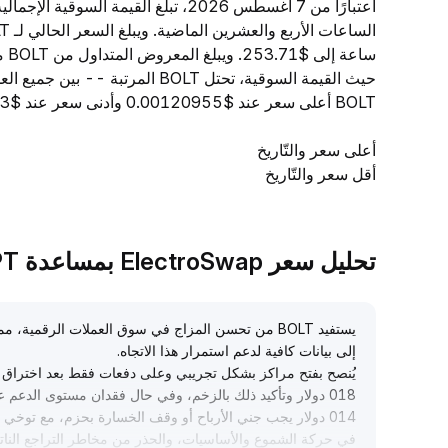
حيث القيمة السوقية، تحتل BOLT ا
BOLT أعلى سعر عند $0.00120955 وأدنى سعر عند $0.00112763.
أعلى سعر والتّاريخ
أقل سعر والتّاريخ
تحليل سعر ElectroSwap بمساعدة TradeGPT
يستفيد BOLT من تحسن المزاج في سوق العملات الرقمية
إلى بيانات كافية لدعم استمرار هذا الاتجاه
.
يُنصح بفتح مراكز بشكل تجريبي وعلى دفعات فقط بعد اختراق 
018 دولار وتأكيد ذلك بالزخم، وفي حال فقدان مستوى الدعم عند 0
014 دولار يجب جني الأرباح أو وقف الخسارة بحزم، مع توخ
في حركة الشموع والأساسيات، والحذر من مخاطر التراجع النات