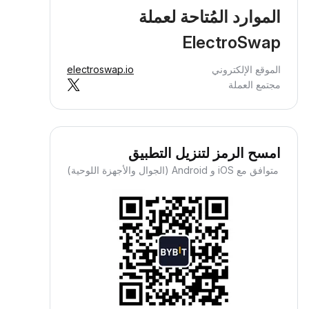
الموارد المُتاحة لعملة
ElectroSwap
الموقع الإلكتروني
electroswap.io
مجتمع العملة
امسح الرمز لتنزيل التطبيق
متوافق مع iOS و Android (الجوال والأجهزة اللوحية)