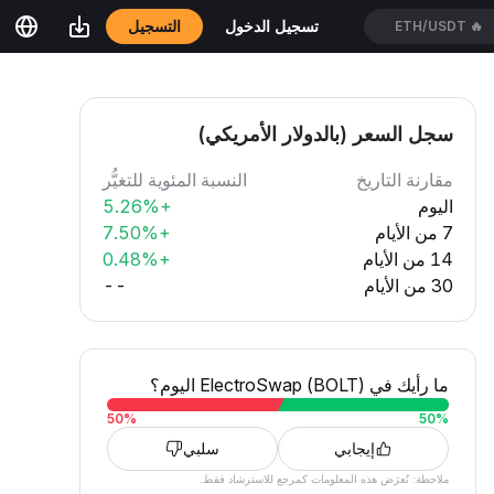
التسجيل
تسجيل الدخول
HEIUSDT
🔥
سجل السعر (بالدولار الأمريكي)
مقارنة التاريخ
النسبة المئوية للتغيُّر
اليوم
+5.26%
7 من الأيام
+7.50%
14 من الأيام
+0.48%
30 من الأيام
--
ما رأيك في ElectroSwap (BOLT) اليوم؟
50
%
50
%
إيجابي
سلبي
ملاحظة: تُعرَض هذه المعلومات كمرجع للاسترشاد فقط.