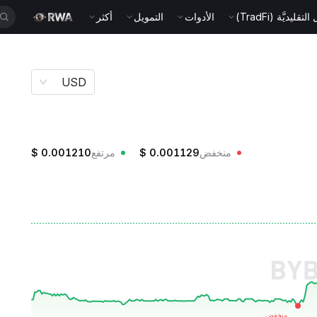
قليديَّة (TradFi)
الأدوات
التمويل
أكثر
USD
منخفض
0.001129
$
مرتفع
0.001210
$