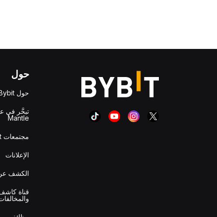
حول
حول Bybit
تبحَّر في ع
Mantle
مجتمعات Bybit
الإعلانات
الكشف عن 
قناة كاشف 
والمخالفات
وظائف