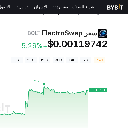
شراء العملات المشفرة
الأسواق
تداول
الأصول الت
أسعار العملات الرقمية
سعر ElectroSwap BOLT
سعر ElectroSwap
BOLT
$0.00119742
+5.26%
1Y
200D
60D
30D
14D
7D
24H