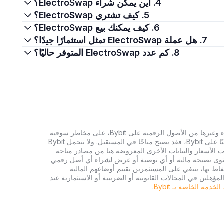
4. أين يمكن شراء ElectroSwap؟
5. كيف تشتري ElectroSwap؟
6. كيف يمكنك بيع ElectroSwap؟
7. هل عملة ElectroSwap تمثل استثمارًا جيدًا؟
8. كم عدد ElectroSwap المتوفر حاليًا؟
تنطوي الاستثمارات في العملات الرقمية، بما في ذلك شراء وغيرها من الأصول الرقمية على Bybit، على مخاطر سوقية
كبيرة. وإذا لم يكن الأصل الرقمي الذي تبحث عنه متاحًا حاليًا على Bybit، فقد يصبح متاحًا في المستقبل. ولا تتحمل Bybit
 الأسعار والبيانات الأخرى المعروضة هنا من مصادر متاحة
المحتوى نصيحة مالية أو أي توصية أو عرض لشراء أي أصل رقمي
تفاظ بها، ينبغي على المستثمرين تقييم أوضاعهم المالية
ؤهلين في المجالات القانونية أو الضريبية أو الاستثمارية عند
دمة الخاصة بـ Bybit
.