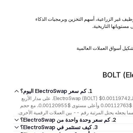
ظيف غير الزراعية، أسهم التخزين وبرمجيات الذكاء
توياتها التاريخية.
تشكيل أسواق العملات العالمية
1. كم سعر ElectroSwap اليوم؟
اعتبارًا من 7 أغسطس 2026، بلغ سعر التداول الحالي لـElectroSwap (BOLT) $0.00119742. على مدار الأربع
وعشرين ساعة الماضية، تراوح السعر بين أدنى مستوى $0.00112763 وأعلى مستوى $0.00120955، مع حجم
2. كم سعر وحدة واحدة من ElectroSwap؟
3. كيف تستثمر في ElectroSwap؟