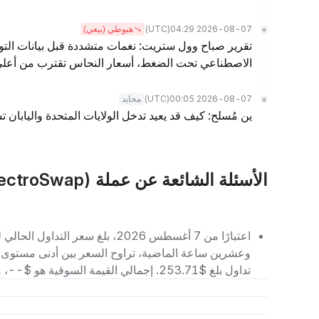
(UTC)
2026-08-07 04:29
هبوطي (بيعي)
تقرير صباح وول ستريت: نغمات متشددة قبل بيانات التو
الاصطناعي تحت الضغط، أسعار النحاس تقترب من أعلى مس
(UTC)
2026-08-07 00:05
محايد
ين مُسلح: كيف قد يعيد تدخل الولايات المتحدة واليابان 
الأسئلة الشائعة عن عملة BOLT (ElectroSwap)
تداول بلغ $253.71. إجمالي القيمة السوقية هو $--، مما يجعله يحتل المرتبة رقم -- بين العملات الرقمية الأخرى.