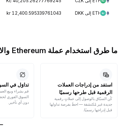
ETH إلى CZK
Kč 40,205.26277769245
ETH إلى DKK
kr 12,400.595339761043
ما طرق استخدام عملة Ethereum والاستفادة منها؟
ل
استفد من إدراجات العملات
تداوَل في السو
قم بشراء وبيع العم
الرقمية قبل طرحها رسميًا
السوق الفوري لحظي
ال —
كُن السبّاق بالوصول إلى عملاتٍ رقمية
دون أي تأخير.
وراقب
جديدة غير مُكتشفة — احظَ بفرصة تداولها
قبل إدراجها رسميًا.