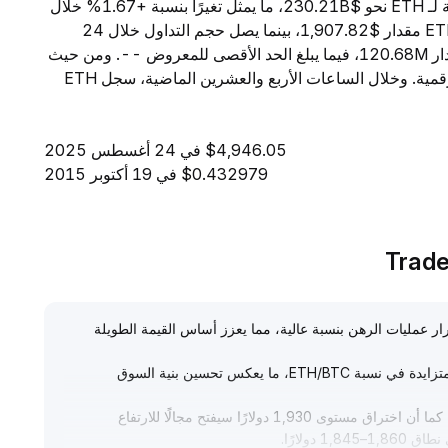
اعتبارًا من 6 أغسطس 2026، تبلغ القيمة السوقية الإجمالية لـ ETH نحو $230.21B، ما يمثل تغيرًا بنسبة +1.67% خلال
الساعات الأربع والعشرين الماضية. ويبلغ السعر الحالي لـ ETH مقدار $1,907.82، بينما يصل حجم التداول خلال 24
ساعة إلى $8.44B. ويبلغ المعروض المتداول من ETH مقدار 120.68M، فيما يبلغ الحد الأقصى للمعروض --. ومن حيث
القيمة السوقية، تحتل ETH المرتبة 2 بين جميع العملات الرقمية. وخلال الساعات الأربع والعشرين الماضية، سجل ETH
$4,946.05 في 24 أغسطس 2025
$0.432979 في 19 أكتوبر 2015
ؤسسات واستمرار عمليات الرهن بنسبة عالية، مما يعزز أساس القيمة الطويلة
ظهرت مؤخرًا تدفقات مالية واضحة تميل لصالح ETH، مع قوة متزايدة في نسبة ETH/BTC، ما يعكس تحسين بنية السوق
تقنيًا، يُظهر منحنى السعر تقلبًا في نطاق 1,850–1,930 دولارًا، كما أن اختراق مستوى 1,930 دولارًا سيفتح مجالًا للارتفاع
.