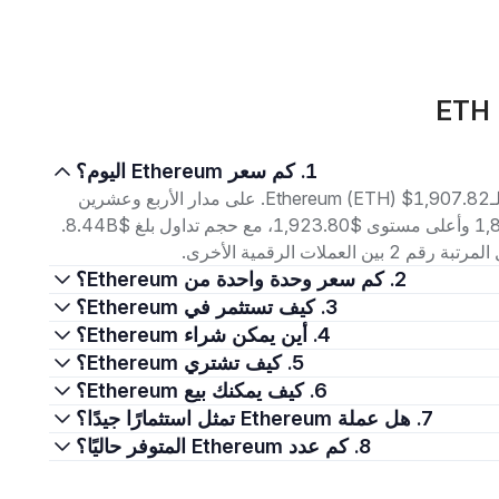
بدأت قصة الإيثيريوم عندما طرح فيتاليك بوتيرين فكرته الثورية في عام 2013، واضعًا الأساس لواحدة من أهم العملات الرقمية في العالم.
بعد جمع التمويل اللازم من خلال بيع رموز رقمية، تم إطلاق شبكة الإيثيريوم رسميًا في يوليو 2015، لتبدأ رحلة من الابتكار والنمو السريع
خيار المفضل للمطورين والمستثمرين، خاصة مع قدرته على دعم العقود
 وفي عام 2022، شهد الإيثيريوم نقلة نوعية بانتقاله من نظام إثبات العمل إلى إثبات الحصة، مما عزز من
1. كم سعر Ethereum اليوم؟
مر جعل الإيثيريوم يحتل مكانة ريادية في عالم العملات الرقمية حتى
اعتبارًا من 6 أغسطس 2026، بلغ سعر التداول الحالي لـEthereum (ETH) $1,907.82. على مدار الأربع وعشرين
ساعة الماضية، تراوح السعر بين أدنى مستوى $1,868.65 وأعلى مستوى $1,923.80، مع حجم تداول بلغ $8.44B.
 سوق العملات الرقمية: عالم من الفرص
2. كم سعر وحدة واحدة من Ethereum؟
تكمن القيمة الحقيقية للإيثيريوم في قدرته الفائقة على دعم العقود الذكية، مما يمكن المطورين من بناء تطبيقات لامركزية (DApps) عبر
3. كيف تستثمر في Ethereum؟
 التطبيقات بشكل مستقل تمامًا دون الحاجة إلى سلطة مركزية. ولا
4. أين يمكن شراء Ethereum؟
يقتصر دور الإيثيريوم على ذلك، بل هو الركيزة الأساسية للرموز غير القابلة للاستبدال (NFTs)، والبورصات اللامركزية (DEXs)،
5. كيف تشتري Ethereum؟
نترنت اللامركزي.
6. كيف يمكنك بيع Ethereum؟
يوفر الإيثيريوم بيئة آمنة وخالية من الثقة لإجراء المعاملات عبر تنفيذ العقود الذكية. وتضمن رسوم الغاز، المدفوعة بعملة ETH، كفاءة
7. هل عملة Ethereum تمثل استثمارًا جيدًا؟
عمليات الشبكة. كل معاملة واحدة (واحد) أو تفاعل مع عقد ذكي يتطلب رسوم غاز، مما يجعل ETH أصلاً حاسمًا في اقتصاد البلوكتشين.
8. كم عدد Ethereum المتوفر حاليًا؟
له واستكشافه على
الإيثيريوم البيئي.