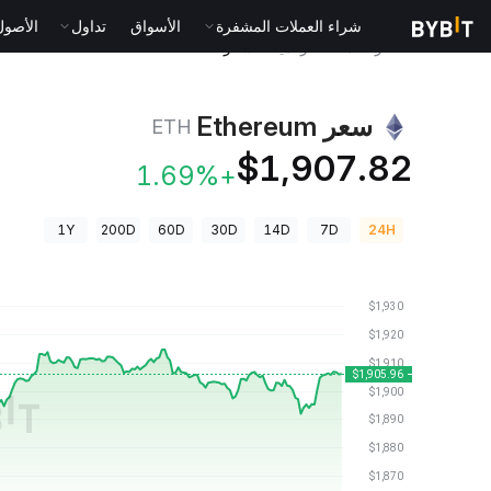
شراء العملات المشفرة
الأسواق
تداول
الأصول الت
أسعار العملات الرقمية
سعر Ethereum ETH
سعر Ethereum
ETH
$1,907.82
+1.69%
1Y
200D
60D
30D
14D
7D
24H