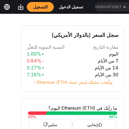
التسجيل
تسجيل الدخول
CASHCATUSDT
🔥
سجل السعر (بالدولار الأمريكي)
مقارنة التاريخ
النسبة المئوية للتغيُّر
اليوم
+1.69%
7 من الأيام
-0.84%
14 من الأيام
+0.27%
30 من الأيام
+7.18%
توقُّعات تحليليَّة لسعر عملة Ethereum (ETH)
ما رأيك في Ethereum (ETH) اليوم؟
20
%
80
%
إيجابي
سلبي