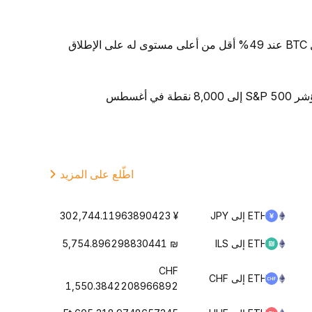
ق
 أغسطس
اطّلع على المزيد
ETH إلى JPY
¥ 302,744.11963890423
ETH إلى ILS
₪ 5,754.896298830441
CHF
ETH إلى CHF
1,550.3842208966892