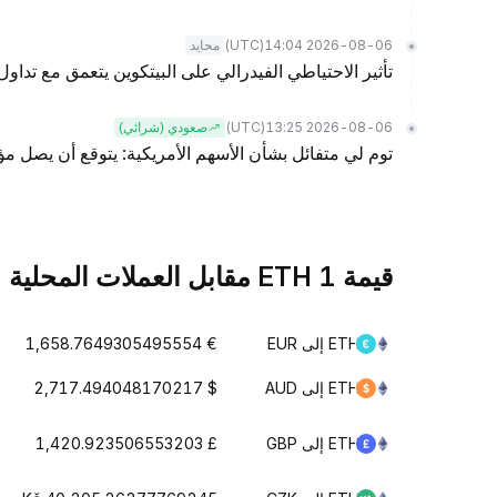
(UTC)
2026-08-06 14:04
محايد
تأثير الاحتياطي الفيدرالي على البيتكوين يتعمق مع تداول BTC عند 49% أقل من أعلى مستوى له على الإطلا
(UTC)
2026-08-06 13:25
صعودي (شرائي)
توم لي متفائل بشأن الأسهم الأمريكية: يتوقع أن يصل مؤشر S&P 500 إلى 8,000 نقطة في
قيمة 1 ETH مقابل العملات المحلية
ETH إلى EUR
€ 1,658.7649305495554
ETH إلى AUD
$ 2,717.494048170217
ETH إلى GBP
£ 1,420.923506553203