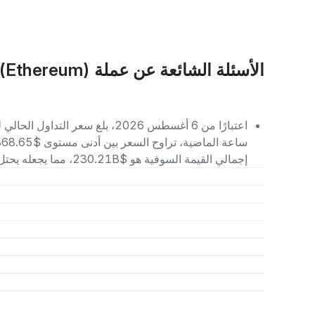
تاريخ الإيثيريوم: من الفكرة إلى الريادة العالمية
الأسئلة الشائعة عن عملة ETH (Ethereum)
في سوق العملات الرقمية. خلال سنوات قليلة، أصبح الإيثيريوم ال
الذكية والتطبيقات اللامركزية.
كفاءة الشبكة وأمانها، وجعلها أكثر صداقة للبيئة. هذا التطور المست
اليوم.
إجمالي القيمة السوقية هو $230.21B، مما يجعله يحتل المرتبة رقم 2 بين العملات الرقمية الأخرى.
المنفعة الأساسية ونظام الإيثيريوم البيئي في
قطاعات متعددة مثل التمويل، الألعاب، وسلاسل التوريد. تعمل هذه
وبروتوكولات التمويل اللامركزي الأخرى، مما يجعله مكونًا حيويًا للإ
لقد تطورت بلوكتشين الإيثيريوم لتصبح شبكة شاملة للتطبيقات اللامركزية، و NFTs، والمزيد، وكل ذلك متاح لك لتداو
منصة Bybit
. يمكنك أيضًا اكتشاف المزيد من التطبيقات أو الفرص المتاحة على Bybit أو ضمن نظام 