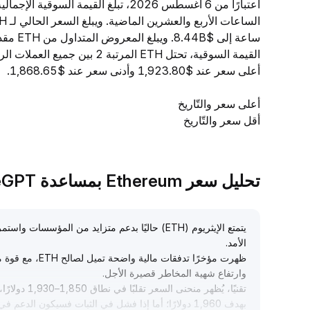
أعلى سعر عند $1,923.80 وأدنى سعر عند $1,868.65.
أعلى سعر والتّاريخ
أقل سعر والتّاريخ
تحليل سعر Ethereum بمساعدة TradeGPT
يتمتع الإيثريوم (ETH) حاليًا بدعم متزايد من الم
الأمد
.
وارتفاع شهية المخاطر قصيرة الأجل
.
بهدف 1,960 دولارًا؛ أما إذا فشل في الثبات فسيكون الدعم في نطاق 1,860–1,845 دولارًا