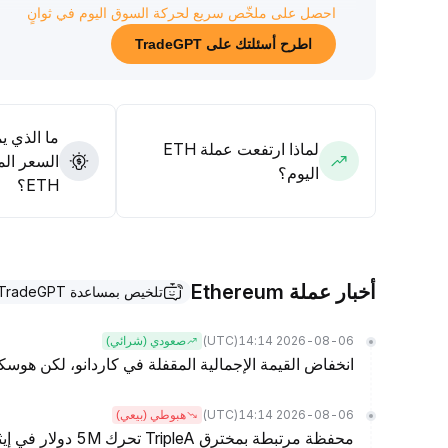
احصل على ملخّص سريع لحركة السوق اليوم في ثوانٍ
يُنصح باتباع استراتيجية دعم الزخم الرئيسي، وتوزيع المراكز 
المراكز ديناميكيًا
.
اطرح أسئلتك على TradeGPT
ما الذي ي
لماذا ارتفعت عملة ETH
السعر الم
اليوم؟
ETH؟
أخبار عملة Ethereum
تلخيص بمساعدة TradeGPT
(UTC)
2026-08-06 14:14
صعودي (شرائي)
انخفاض القيمة الإجمالية المقفلة في كاردانو، لكن هوسك
(UTC)
2026-08-06 14:14
هبوطي (بيعي)
محفظة مرتبطة بمخترق TripleA تحرك 5M دولار في إيثيريوم عبر Tornado Cash