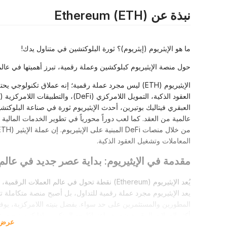
نبذة عن Ethereum (ETH)
ما هو الإيثريوم (إيثريوم)؟ ثورة البلوكتشين في متناول يدك!
حول منصة الإيثيريوم كبلوكشين وعملة رقمية، تبرز أهميتها في عالم 
الإيثيريوم (ETH) ليس مجرد عملة رقمية؛ إنه عملاق تكن
العبقري فيتاليك بوتيرين، أحدث الإيثيريوم ثورة في صناعة البلوكتش
عالمية من العقد. كما لعب دوراً محورياً في تطوير الخدمات المالية
المعاملات وتشغيل العقود الذكية.
مقدمة في الإيثيريوم: بداية عصر جديد في عالم
يعد الإيثيريوم مجرد عملة رقمية للتداول، بل أصبح منصة متكاملة تت
المطورين والمستثمرين على حد سواء. بفضل بنيته اللامركزية، يوفر ال
أكثر العملات الرقمية شعبية واعتمادًا بعد البيتكوين. إذا كنت تبح
عرض 
تحتاجه للانطلاق في هذا العصر الرقمي الجديد بثقة وأمان.