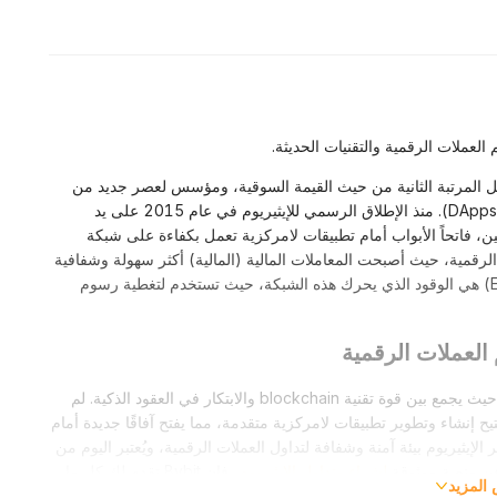
العملات الرقمية والتقنيات الحديثة.
ولوجي يحتل المرتبة الثانية من حيث القيمة السوقية، ومؤسس لعصر جديد من
العقود الذكية، التمويل اللامركزي (DeFi)، والتطبيقات اللامركزية (DApps). منذ الإطلاق الرسمي للإيثيريوم في عام 2015 على يد
ين، فاتحاً الأبواب أمام تطبيقات لامركزية تعمل بكفاءة على شبكة
 الرقمية، حيث أصبحت المعاملات المالية (المالية) أكثر سهولة وشفافية
من خلال منصات DeFi المبنية على الإيثيريوم. إن عملة الإيثير (ETH) هي الوقود الذي يحرك هذه الشبكة، حيث تستخدم لتغطية رسوم
 العملات الرقمية
يُعد الإيثيريوم (Ethereum) نقطة تحول في عالم العملات الرقمية، حيث يجمع بين قوة تقنية blockchain والابتكار في العقود الذكية. لم
يح إنشاء وتطوير تطبيقات لامركزية متقدمة، مما يفتح آفاقًا جديدة أمام
إيثيريوم بيئة آمنة وشفافة لتداول العملات الرقمية، ويُعتبر اليوم من
ث عن منصة موثوقة
لشراء وتداول الإيثيريوم
، فإن Bybit تقدم لك كل ما
المزيد