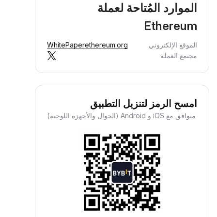
الموارد المُتاحة لعملة
Ethereum
الموقع الإلكتروني
ethereum.org
WhitePaper
مجتمع العملة
امسح الرمز لتنزيل التطبيق
متوافق مع iOS و Android (الجوال والأجهزة اللوحية)
كسب العملات الرقمية كدخل
بي بلا عناء
افآتك ستصل إليك وأنت مرتاح البال —
 عليك سوى إيداع أموالك، واسترح وراقب
وها.