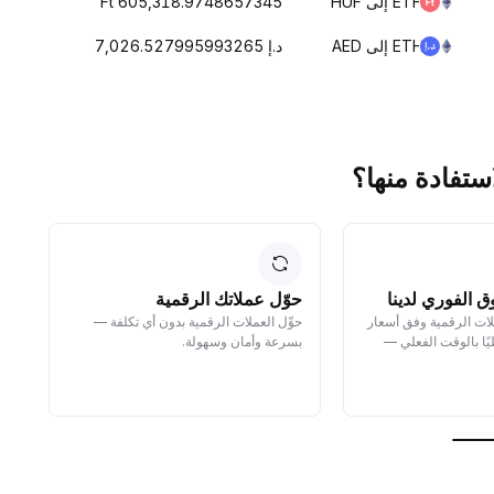
ETH إلى HUF
Ft 605,318.9748657345
ETH إلى AED
د.إ 7,026.527995993265
ق الفوري لدينا
حوّل عملاتك الرقمية
ا
لات الرقمية وفق أسعار
حوِّل العملات الرقمية بدون أي تكلفة —
سل
ًا بالوقت الفعلي —
بسرعة وأمان وسهولة.
مك
ما
نم