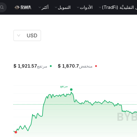
قليديَّة (TradFi)
الأدوات
التمويل
أكثر
USD
منخفض
1,870.7
$
مرتفع
1,921.57
$