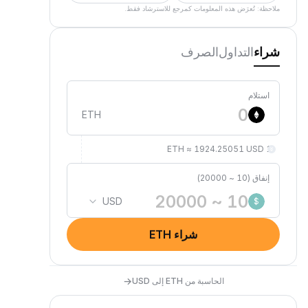
ملاحظة: تُعرَض هذه المعلومات كمرجع للاسترشاد فقط.
التداول
الصرف
شراء
استلام
ETH
1 ETH ≈ 1924.25051 USD
إنفاق (10 ~ 20000)
USD
$
شراء ETH
→
الحاسبة من ETH إلى USD