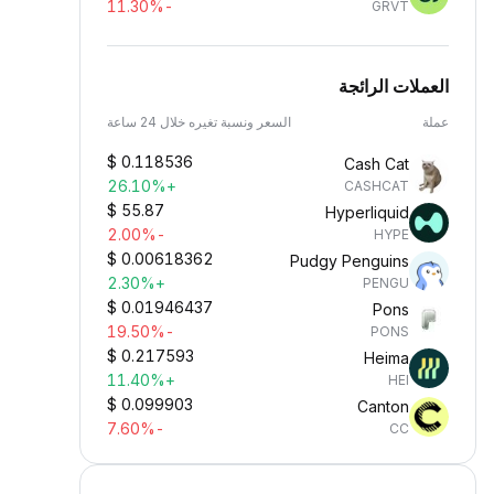
-11.30%
GRVT
العملات الرائجة
عملة
السعر ونسبة تغيره خلال 24 ساعة
$
0.118536
Cash Cat
+26.10%
CASHCAT
$
55.87
Hyperliquid
-2.00%
HYPE
$
0.00618362
Pudgy Penguins
+2.30%
PENGU
$
0.01946437
Pons
-19.50%
PONS
$
0.217593
Heima
+11.40%
HEI
$
0.099903
Canton
-7.60%
CC