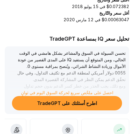
$0.072382 في 15 يوليو 2018
أقل سعر والتّاريخ
$0.00063047 في 12 مارس 2020
تحليل سعر IQ بمساعدة TradeGPT
تحسن السيولة في السوق والمشاعر بشكل هامشي في الوقت
الحالي، ومن المتوقع أن يستفيد IQ على المدى القصير من عودة
الأموال وزيادة النشاط الشرائي، ويُنصح بمراقبة مستوى 0
.
0055 دولار أمريكي لمنطقة الدعم مع تكثيف التداول، وفي حال
تحقُق الدعم يمكن النظر في المشاركة القصيرة المدى
.
ومع ذلك، يجب الحذر من خطر كسر الدعم بدون حجم تداول
كافٍ، مما قد يسبب ضغطًا هبوطيًا متسارعًا
.
احصل على ملخّص سريع لحركة السوق اليوم في ثوانٍ
على المدى المتوسط إلى الطويل، لا يوجد حتى الآن تحسن
اطرح أسئلتك على TradeGPT
جوهري في أساسيات المشروع، ومن المستحسن متابعة تطورات
التكنولوجيا ونشاط النظام البيئي باستمرار، والتحذير من فقدان
قوة النمو بسرعة، حيث ينبغي دمج حجم التداول في القرارات
قصيرة المدى لتحسين ترتيب الصفقات، أما الاستثمار طويل الأجل
فيتطلب انتظار حدوث محفزات جوهرية في الأساسيات
.