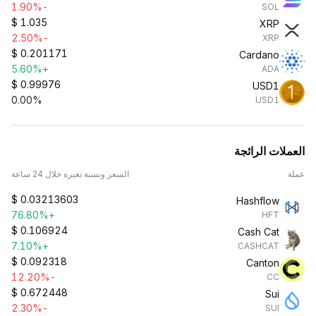
-1.90%
SOL
$
1.035
XRP
-2.50%
XRP
$
0.201171
Cardano
+5.60%
ADA
$
0.99976
USD1
0.00%
USD1
العملات الرائجة
عملة
السعر ونسبة تغيره خلال 24 ساعة
$
0.03213603
Hashflow
+76.80%
HFT
$
0.106924
Cash Cat
+7.10%
CASHCAT
$
0.092318
Canton
-12.20%
CC
$
0.672448
Sui
-2.30%
SUI