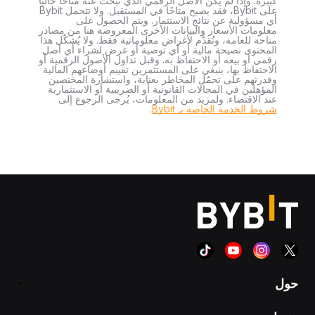
كبيرة. وإذا لم يكن الأصل الرقمي الذي تبحث عنه متاحًا حاليًا
على Bybit، فقد يصبح متاحًا في المستقبل. ولا تتحمل Bybit
أي مسؤولية عن نتائج الاستثمار. ويتم الحصول على
معلومات الأسعار والبيانات الأخرى المعروضة هنا من مصادر
متاحة للعامة، وتُقدَّم لأغراض معلوماتية فقط. ولا يُشكّل هذا
المحتوى نصيحة مالية أو أي توصية أو عرض لشراء أي أصل
رقمي أو بيعه أو الاحتفاظ به. وقبل تداول الأصول الرقمية أو
الاحتفاظ بها، ينبغي على المستثمرين تقييم أوضاعهم المالية
وقدرتهم على تحمّل المخاطر بعناية، واستشارة المختصين
المؤهلين في المجالات القانونية أو الضريبية أو الاستثمارية
عند الاقتضاء. ولمزيد من المعلومات، يُرجى الرجوع إلى
شروط الخدمة الخاصة بـ Bybit
.
حول