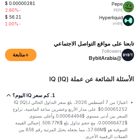
$
0.00000281
Pepe
-2.60%
PEPE
$
56.21
Hyperliquid
-1.00%
HYPE
تابعنا على مواقع التواصل الاجتماعي
Followers
+
متابعة
@BybitArabia
الأسئلة الشائعة عن عملة IQ (IQ)
1. كم سعر IQ اليوم؟
اعتبارًا من 7 أغسطس 2026، بلغ سعر التداول الحالي لـIQ (IQ)
$0.00065252. على مدار الأربع وعشرين ساعة الماضية، تراوح
السعر بين أدنى مستوى $0.00064494 وأعلى مستوى
$0.00066472، مع حجم تداول بلغ $506.77K. إجمالي القيمة
السوقية هو $17.66M، مما يجعله يحتل المرتبة رقم 858 بين
العملات الرقمية الأخرى.