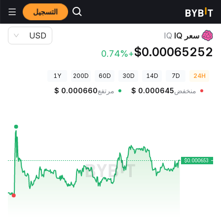
التسجيل
أسعار العملات الرقمية
سعر IQ IQ
سعر IQ
IQ
USD
$0.00065252
+0.74%
1Y
200D
60D
30D
14D
7D
24H
منخفض
0.000645
$
مرتفع
0.000660
$