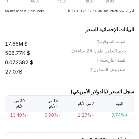
آخر تحديث: 2026-08-06 23:02:54
(UTC+0)
Source of data: CoinGecko
البيانات الإحصائية للسعر
القيمة السوقية
17.66M
حجم التداول طوال 24 ساعة
506.77K
القمة التاريخية
0.072382
المعروض المتداول
27.07B
سجل السعر (بالدولار الأمريكي)
14 من
30 من
اليوم
7 من الأيام
الأيام
الأيام
-13.40%
-9.90%
-1.27%
+0.74%