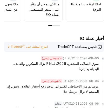
لماذا ارتفعت عملة IQ
ما الذي يمكن أن يؤثّر
ماذا يقول الم
اليوم؟
على السعر المستقبلي
عن عملة IQ؟
لعملة IQ؟
أخبار عملة IQ
تلخيص بمساعدة TradeGPT
اطرح أسئلتك على TradeGPT
(UTC)
2026-08-06 22:06
هبوطي (بيعي)
سوق العملات المشفرة 2026: لماذا لا يزال البيتكوين والعملات
البديلة يعانيان؟
(UTC)
2026-08-06 21:59
هبوطي (بيعي)
موسالم من الاحتياطي الفيدرالي يدعم رفع أسعار الفائدة، ويقول إن
التضخم لا يزال مرتفعًا جدًا
(UTC)
2026-08-06 20:53
محايد