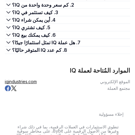
2. كم سعر وحدة واحدة من IQ؟
3. كيف تستثمر في IQ؟
4. أين يمكن شراء IQ؟
5. كيف تشتري IQ؟
6. كيف يمكنك بيع IQ؟
7. هل عملة IQ تمثل استثمارًا جيدًا؟
8. كم عدد IQ المتوفر حاليًا؟
الموارد المُتاحة لعملة IQ
الموقع الإلكتروني
iqindustries.com
مجتمع العملة
إخلاء مسؤولية
تنطوي الاستثمارات في العملات الرقمية، بما في ذلك شراء
وغيرها من الأصول الرقمية على Bybit، على مخاطر سوقية