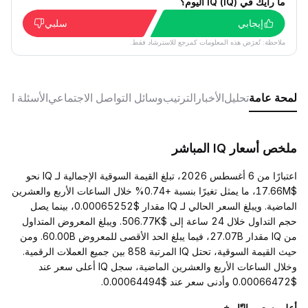
ما رأيك في IQ (IQ) اليوم؟
إيجابي
سلبي
ملاحظة: تُعرَض هذه المعلومات كمرجع للاسترشاد فقط.
لمحة عامة
تحليل
الأخبار
الترتيب
وسائل التواصل الاجتماعي
الأسئلة الش
ملخص أسعار IQ المباشر
اعتبارًا من 6 أغسطس 2026، تبلغ القيمة السوقية الإجمالية لـ IQ نحو
$17.66M، ما يمثل تغيرًا بنسبة +0.74% خلال الساعات الأربع والعشرين
الماضية. ويبلغ السعر الحالي لـ IQ مقدار $0.00065252، بينما يصل
حجم التداول خلال 24 ساعة إلى $506.77K. ويبلغ المعروض المتداول
من IQ مقدار 27.07B، فيما يبلغ الحد الأقصى للمعروض 60.00B. ومن
حيث القيمة السوقية، تحتل IQ المرتبة 858 بين جميع العملات الرقمية.
وخلال الساعات الأربع والعشرين الماضية، سجل IQ أعلى سعر عند
$0.00066472 وأدنى سعر عند $0.00064494.
أعلى سعر والتّاريخ