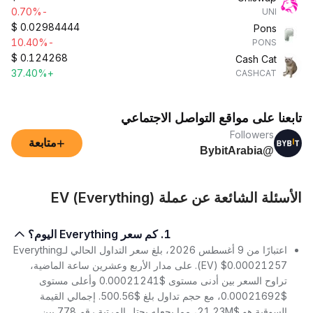
-0.70%
UNI
$
0.02984444
Pons
-10.40%
PONS
$
0.124268
Cash Cat
+37.40%
CASHCAT
تابعنا على مواقع التواصل الاجتماعي
Followers
+
متابعة
@BybitArabia
الأسئلة الشائعة عن عملة EV (Everything)
1. كم سعر Everything اليوم؟
اعتبارًا من 9 أغسطس 2026، بلغ سعر التداول الحالي لـEverything
(EV) $0.00021257. على مدار الأربع وعشرين ساعة الماضية،
تراوح السعر بين أدنى مستوى $0.00021241 وأعلى مستوى
$0.00021692، مع حجم تداول بلغ $500.56. إجمالي القيمة
السوقية هو $21.23M، مما يجعله يحتل المرتبة رقم 778 بين