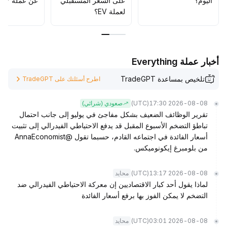
اليوم؟
على السعر المستقبلي
عن عملة EV؟
لعملة EV؟
أخبار عملة Everything
تلخيص بمساعدة TradeGPT
اطرح أسئلتك على TradeGPT
(UTC)
2026-08-08 17:30
صعودي (شرائي)
تقرير الوظائف الضعيف بشكل مفاجئ في يوليو إلى جانب احتمال
تباطؤ التضخم الأسبوع المقبل قد يدفع الاحتياطي الفيدرالي إلى تثبيت
أسعار الفائدة في اجتماعه القادم، حسبما تقول @AnnaEconomist
من بلومبرغ إيكونوميكس.
(UTC)
2026-08-08 13:17
محايد
لماذا يقول أحد كبار الاقتصاديين إن معركة الاحتياطي الفيدرالي ضد
التضخم لا يمكن الفوز بها برفع أسعار الفائدة
(UTC)
2026-08-08 03:01
محايد