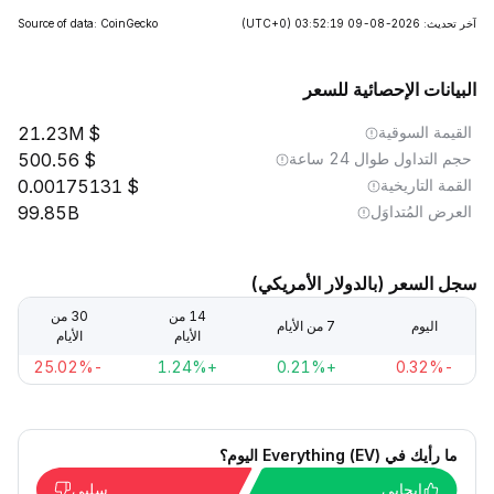
آخر تحديث: 2026-08-09 03:52:19
(UTC+0)
Source of data: CoinGecko
البيانات الإحصائية للسعر
القيمة السوقية
21.23M
حجم التداول طوال 24 ساعة
500.56
القمة التاريخية
0.00175131
العرض المُتداوَل
99.85B
سجل السعر (بالدولار الأمريكي)
14 من
30 من
اليوم
7 من الأيام
الأيام
الأيام
-25.02%
+1.24%
+0.21%
-0.32%
ما رأيك في Everything (EV) اليوم؟
إيجابي
سلبي