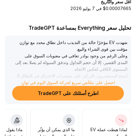
أقل سعر والتّاريخ
$0.00007665 في 7 يوليو 2026
تحليل سعر Everything بمساعدة TradeGPT
شهدت EV مؤخرًا حالة من التذبذب داخل نطاق محدد مع توازن
مؤقت بين قوى الشراء والبيع
.
وعلى الرغم من وجود بوادر تعافي في معنويات السوق على
المدى القصير، إلا أن حجم التداول وتدفق السيولة لم يصلا بعد إلى
المستوى الكافي لعكس الاتجاه
.
يُنصح المستثمرون بالتركيز على مؤشرات الاختراق في النطاق 0
.
85-0
.
احصل على ملخّص سريع لحركة السوق اليوم في ثوانٍ
98 من حيث الحجم والسعر، بالإضافة إلى استمرار صافي تدفق
اطرح أسئلتك على TradeGPT
السيولة للداخل
.
قبل تأكيد هذه الإشارات بشكل واضح، يُفضل اتباع استراتيجية
المراقبة الحذرة لتفادي مخاطر الارتفاع يتبعها هبوط، وعدم زيادة
المراكز بشكل عشوائي مع تتبع التطورات الفنية بشكل ديناميكي
وانتقاء فرص الدخول المناسبة
.
لماذا هبطت عملة EV
ما الذي يمكن أن يؤثّر
ماذا يقول الم