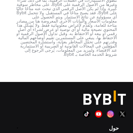
تنطوي الاستثمارات في العملات الرقمية، بما في ذلك شراء
وغيرها من الأصول الرقمية على Bybit، على مخاطر سوقية
كبيرة. وإذا لم يكن الأصل الرقمي الذي تبحث عنه متاحًا حاليًا
على Bybit، فقد يصبح متاحًا في المستقبل. ولا تتحمل Bybit
أي مسؤولية عن نتائج الاستثمار. ويتم الحصول على
معلومات الأسعار والبيانات الأخرى المعروضة هنا من مصادر
متاحة للعامة، وتُقدَّم لأغراض معلوماتية فقط. ولا يُشكّل هذا
المحتوى نصيحة مالية أو أي توصية أو عرض لشراء أي أصل
رقمي أو بيعه أو الاحتفاظ به. وقبل تداول الأصول الرقمية أو
الاحتفاظ بها، ينبغي على المستثمرين تقييم أوضاعهم المالية
وقدرتهم على تحمّل المخاطر بعناية، واستشارة المختصين
المؤهلين في المجالات القانونية أو الضريبية أو الاستثمارية
عند الاقتضاء. ولمزيد من المعلومات، يُرجى الرجوع إلى
شروط الخدمة الخاصة بـ Bybit.
حول