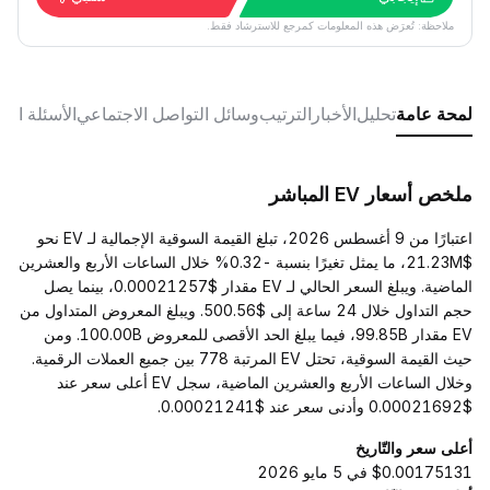
ملاحظة: تُعرَض هذه المعلومات كمرجع للاسترشاد فقط.
لمحة عامة
تحليل
الأخبار
الترتيب
وسائل التواصل الاجتماعي
الأسئلة الش
ملخص أسعار EV المباشر
اعتبارًا من 9 أغسطس 2026، تبلغ القيمة السوقية الإجمالية لـ EV نحو
$21.23M، ما يمثل تغيرًا بنسبة -0.32% خلال الساعات الأربع والعشرين
الماضية. ويبلغ السعر الحالي لـ EV مقدار $0.00021257، بينما يصل
حجم التداول خلال 24 ساعة إلى $500.56. ويبلغ المعروض المتداول من
EV مقدار 99.85B، فيما يبلغ الحد الأقصى للمعروض 100.00B. ومن
حيث القيمة السوقية، تحتل EV المرتبة 778 بين جميع العملات الرقمية.
وخلال الساعات الأربع والعشرين الماضية، سجل EV أعلى سعر عند
$0.00021692 وأدنى سعر عند $0.00021241.
أعلى سعر والتّاريخ
$0.00175131 في 5 مايو 2026