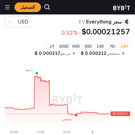
التسجيل
أسعار العملات الرقمية
سعر Everything EV
سعر Everything
EV
USD
$0.00021257
-0.32%
1Y
200D
60D
30D
14D
7D
24H
منخفض
0.000212
$
مرتفع
0.000217
$