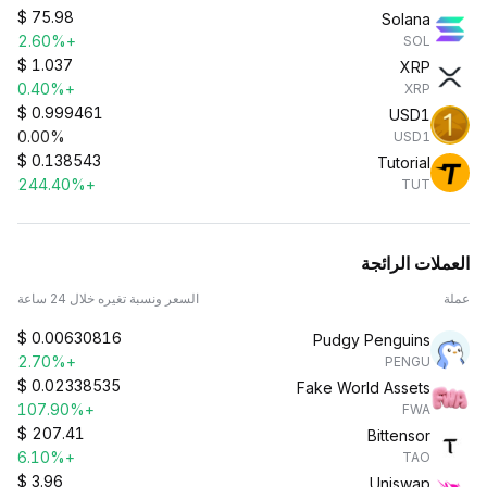
$
75.98
Solana
+2.60%
SOL
$
1.037
XRP
+0.40%
XRP
$
0.999461
USD1
0.00%
USD1
$
0.138543
Tutorial
+244.40%
TUT
العملات الرائجة
عملة
السعر ونسبة تغيره خلال 24 ساعة
$
0.00630816
Pudgy Penguins
+2.70%
PENGU
$
0.02338535
Fake World Assets
+107.90%
FWA
$
207.41
Bittensor
+6.10%
TAO
$
3.96
Uniswap