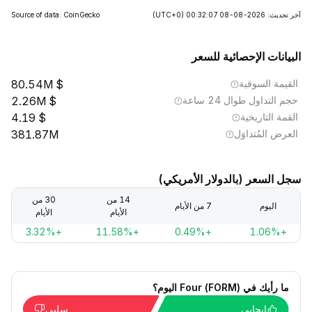
آخر تحديث: 2026-08-08 00:32:07
(UTC+0)
Source of data: CoinGecko
البيانات الإحصائية للسعر
القيمة السوقية
80.54M
حجم التداول طوال 24 ساعة
2.26M
القمة التاريخية
4.19
العرض المُتداوَل
381.87M
سجل السعر (بالدولار الأمريكي)
14 من
30 من
اليوم
7 من الأيام
الأيام
الأيام
+3.32%
+11.58%
+0.49%
+1.06%
ما رأيك في Four (FORM) اليوم؟
إيجابي
سلبي