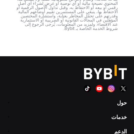
المحتوى نصيحة مالية أو أي توصية أو عرض لشراء أي أصل
رقمي أو بيعه أو الاحتفاظ به. وقبل تداول الأصول الرقمية أو
الاحتفاظ بها، ينبغي على المستثمرين تقييم أوضاعهم المالية
وقدرتهم على تحمّل المخاطر بعناية، واستشارة المختصين
المؤهلين في المجالات القانونية أو الضريبية أو الاستثمارية
عند الاقتضاء. ولمزيد من المعلومات، يُرجى الرجوع إلى
شروط الخدمة الخاصة بـ Bybit.
حول
خدمات
الدعم