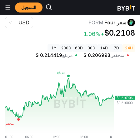
التسجيل
أسعار العملات الرقمية
سعر Four FORM
سعر Four
FORM
USD
$0.2108
+1.06%
1Y
200D
60D
30D
14D
7D
24H
منخفض
0.206993
$
مرتفع
0.214419
$