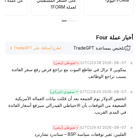
FORM اليوم؟
على السعر المستقبلي
عن عملة FORM؟
لعملة FORM؟
أخبار عملة Four
تلخيص بمساعدة TradeGPT
اطرح أسئلتك على TradeGPT
(UTC)
2026-08-07 23:28
هبوطي (بيعي)
بيتكوين لا تزال في تقاطع الموت مع تراجع فرص رفع سعر الفائدة
بسبب تراجع الوظائف
(UTC)
2026-08-07 19:45
صعودي (شرائي)
انخفض الدولار يوم الجمعة بعد أن قللت بيانات العمالة الأمريكية
الضعيفة من التوقعات بأن الاحتياطي الفيدرالي سيرفع أسعار الفائدة
في المدى القريب.
(UTC)
2026-08-07 19:42
هبوطي (بيعي)
الفلبين: تغير توقعات سياسة BSP – ستاندرد تشارترد