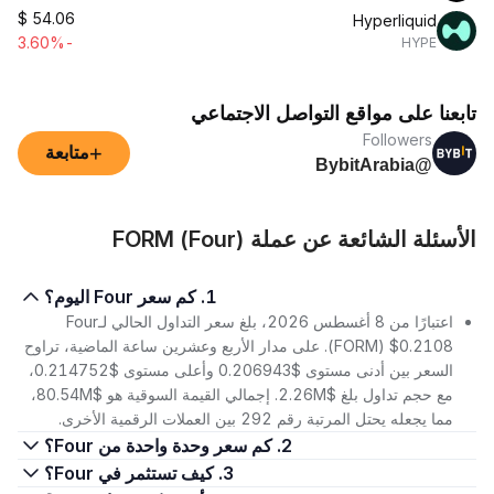
$
54.06
Hyperliquid
-3.60%
HYPE
تابعنا على مواقع التواصل الاجتماعي
Followers
+
متابعة
@BybitArabia
الأسئلة الشائعة عن عملة FORM (Four)
1. كم سعر Four اليوم؟
اعتبارًا من 8 أغسطس 2026، بلغ سعر التداول الحالي لـFour
(FORM) $0.2108. على مدار الأربع وعشرين ساعة الماضية، تراوح
السعر بين أدنى مستوى $0.206943 وأعلى مستوى $0.214752،
مع حجم تداول بلغ $2.26M. إجمالي القيمة السوقية هو $80.54M،
مما يجعله يحتل المرتبة رقم 292 بين العملات الرقمية الأخرى.
2. كم سعر وحدة واحدة من Four؟
3. كيف تستثمر في Four؟