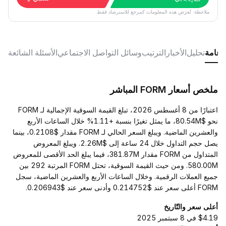
ملاحظة: تُعرَض هذه المعلومات كمرجع للاسترشاد فقط.
 عامة
تحليل
الأخبار
الترتيب
وسائل التواصل الاجتماعي
الأسئلة الشائعة
ملخص أسعار FORM المباشر
اعتبارًا من 8 أغسطس 2026، تبلغ القيمة السوقية الإجمالية لـ FORM
نحو $80.54M، ما يمثل تغيرًا بنسبة +1.11% خلال الساعات الأربع
والعشرين الماضية. ويبلغ السعر الحالي لـ FORM مقدار $0.2108، بينما
يصل حجم التداول خلال 24 ساعة إلى $2.26M. ويبلغ المعروض
المتداول من FORM مقدار 381.87M، فيما يبلغ الحد الأقصى للمعروض
580.00M. ومن حيث القيمة السوقية، تحتل FORM المرتبة 292 بين
جميع العملات الرقمية. وخلال الساعات الأربع والعشرين الماضية، سجل
FORM أعلى سعر عند $0.214752 وأدنى سعر عند $0.206943.
أعلى سعر والتّاريخ
$4.19 في 8 سبتمبر 2025