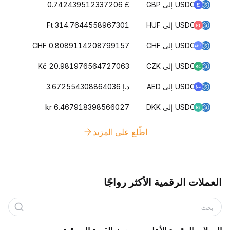
USDC إلى GBP
£ 0.742439512337206
USDC إلى HUF
Ft 314.7644558967301
USDC إلى CHF
CHF 0.8089114208799157
USDC إلى CZK
Kč 20.981976564727063
USDC إلى AED
د.إ 3.672554308864036
USDC إلى DKK
kr 6.467918398566027
اطّلع على المزيد
العملات الرقمية الأكثر رواجًا
بحث