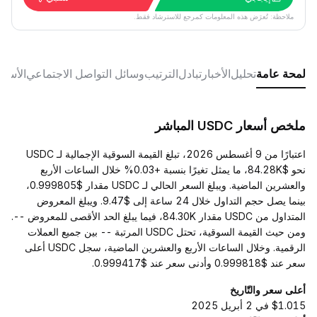
ملاحظة: تُعرَض هذه المعلومات كمرجع للاسترشاد فقط.
لمحة عامة
تحليل
الأخبار
تبادل
الترتيب
وسائل التواصل الاجتماعي
الأسئل
ملخص أسعار USDC المباشر
اعتبارًا من 9 أغسطس 2026، تبلغ القيمة السوقية الإجمالية لـ USDC
نحو $84.28K، ما يمثل تغيرًا بنسبة +0.03% خلال الساعات الأربع
والعشرين الماضية. ويبلغ السعر الحالي لـ USDC مقدار $0.999805،
بينما يصل حجم التداول خلال 24 ساعة إلى $9.47. ويبلغ المعروض
المتداول من USDC مقدار 84.30K، فيما يبلغ الحد الأقصى للمعروض --.
ومن حيث القيمة السوقية، تحتل USDC المرتبة -- بين جميع العملات
الرقمية. وخلال الساعات الأربع والعشرين الماضية، سجل USDC أعلى
سعر عند $0.999818 وأدنى سعر عند $0.999417.
أعلى سعر والتّاريخ
$1.015 في 2 أبريل 2025