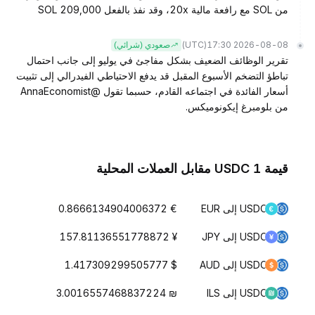
من SOL مع رافعة مالية 20x، وقد نفذ بالفعل 209,000 SOL
(UTC)
2026-08-08 17:30
صعودي (شرائي)
تقرير الوظائف الضعيف بشكل مفاجئ في يوليو إلى جانب احتمال
تباطؤ التضخم الأسبوع المقبل قد يدفع الاحتياطي الفيدرالي إلى تثبيت
أسعار الفائدة في اجتماعه القادم، حسبما تقول @AnnaEconomist
من بلومبرغ إيكونوميكس.
قيمة 1 USDC مقابل العملات المحلية
USDC إلى EUR
€ 0.8666134904006372
USDC إلى JPY
¥ 157.81136551778872
USDC إلى AUD
$ 1.417309299505777
USDC إلى ILS
₪ 3.0016557468837224