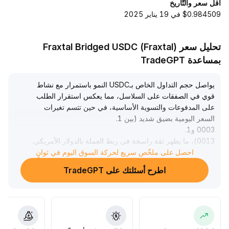
أقل سعر والتّاريخ
$0.984509 في 19 يناير 2025
تحليل سعر Fraxtal Bridged USDC (Fraxtal)
بمساعدة TradeGPT
يواصل حجم التداول الخاص بـUSDC النمو باستمرار مع نشاط
قوي في الصفقات على السلاسل، مما يعكس استقرار الطلب
على المدفوعات والتسوية الأساسية، في حين تتسم تغيرات
السعر اليومية بضيق شديد (بين 1
.
0003 و1
.
0013)، ما يظهر ثقة راسخة في ربط العملة بالدولار الأمريكي
.
احصل على ملخّص سريع لحركة السوق اليوم في ثوانٍ
على المدى القصير، يشكّل انخفاض إيرادات Circle عن التوقعات
وخفض التصنيف ضغطًا على التقييم، إضافة إلى المنافسة في
اطرح أسئلتك على TradeGPT
القطاع وحساسية العائدات لمعدلات الفائدة الأمريكية
.
يُنصح بمراقبة مخاطر توسع الخصم/الفوارق والسعي للحد من
تقلبات المدى القصير
.
كما كشفت الحوادث الأمنية عن مخاطر على السلسلة، لذا يجب
على المؤسسات تعزيز استراتيجيات إدارة المخاطر وفحص