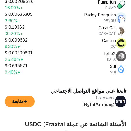
$
0.00269526
Pump.fun
+16.90%
PUMP
$
0.00635305
Pudgy Penguins
+2.60%
PENGU
$
0.13362
Cash Cat
+30.20%
CASHCAT
$
0.099632
Canton
+9.30%
CC
$
0.00300891
IoTeX
+26.40%
IOTX
$
0.695571
Sui
+0.40%
SUI
تابعنا على مواقع التواصل الاجتماعي
Followers
+
متابعة
@BybitArabia
الأسئلة الشائعة عن عملة USDC (Fraxtal