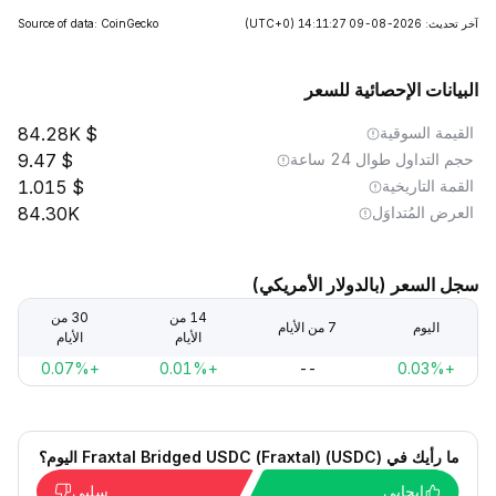
آخر تحديث: 2026-08-09 14:11:27
(UTC+0)
Source of data: CoinGecko
البيانات الإحصائية للسعر
القيمة السوقية
84.28K
حجم التداول طوال 24 ساعة
9.47
القمة التاريخية
1.015
العرض المُتداوَل
84.30K
سجل السعر (بالدولار الأمريكي)
14 من
30 من
اليوم
7 من الأيام
الأيام
الأيام
+0.07%
+0.01%
--
+0.03%
ما رأيك في Fraxtal Bridged USDC (Fraxtal) (USDC) اليوم؟
إيجابي
سلبي