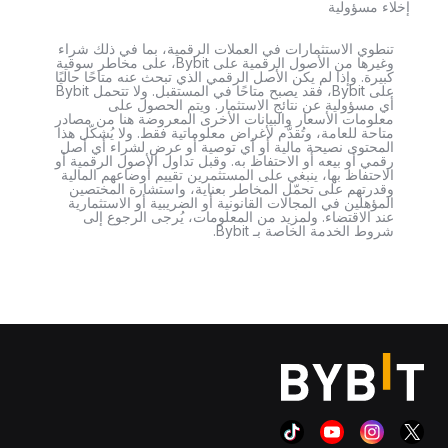
إخلاء مسؤولية
تنطوي الاستثمارات في العملات الرقمية، بما في ذلك شراء
وغيرها من الأصول الرقمية على Bybit، على مخاطر سوقية
كبيرة. وإذا لم يكن الأصل الرقمي الذي تبحث عنه متاحًا حاليًا
على Bybit، فقد يصبح متاحًا في المستقبل. ولا تتحمل Bybit
أي مسؤولية عن نتائج الاستثمار. ويتم الحصول على
معلومات الأسعار والبيانات الأخرى المعروضة هنا من مصادر
متاحة للعامة، وتُقدَّم لأغراض معلوماتية فقط. ولا يُشكّل هذا
المحتوى نصيحة مالية أو أي توصية أو عرض لشراء أي أصل
رقمي أو بيعه أو الاحتفاظ به. وقبل تداول الأصول الرقمية أو
الاحتفاظ بها، ينبغي على المستثمرين تقييم أوضاعهم المالية
وقدرتهم على تحمّل المخاطر بعناية، واستشارة المختصين
المؤهلين في المجالات القانونية أو الضريبية أو الاستثمارية
عند الاقتضاء. ولمزيد من المعلومات، يُرجى الرجوع إلى
شروط الخدمة الخاصة بـ Bybit.