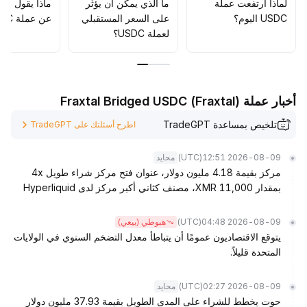
مسارات التداول
.
لماذا ارتفعت عملة
ما الذي يمكن أن يؤثّر
ماذا يقول الم
من الناحية التنظيمية، من المتوقع أن يؤدي تقدم قانون CLARITY
USDC اليوم؟
على السعر المستقبلي
عن عملة USDC؟
إلى رفع متطلبات الامتثال، مما يعزز مكانة USDC في قطاع
لعملة USDC؟
المدفوعات وأسواق المال على المدى البعيد
.
يُنصح بالاحتفاظ التدريجي وتتبع التطورات التنظيمية والتقنية
باستمرار
.
أخبار عملة Fraxtal Bridged USDC (Fraxtal)
تلخيص بمساعدة TradeGPT
اطرح أسئلتك على TradeGPT
(UTC)
2026-08-09 12:51
محايد
مركز بقيمة 4.18 مليون دولار، عنوان فتح مركز شراء طويل 4x
بمقدار 11,000 XMR، مصنف كثاني أكبر مركز لدى Hyperliquid
(UTC)
2026-08-09 04:48
هبوطي (بيعي)
يتوقع الاقتصاديون عمومًا أن يتباطأ معدل التضخم السنوي في الولايات
المتحدة قليلاً.
(UTC)
2026-08-09 02:27
محايد
حوت يخطط للشراء على المدى الطويل بقيمة 37.93 مليون دولار