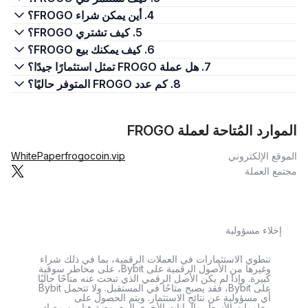
4. أين يمكن شراء FROGO؟
5. كيف تشتري FROGO؟
6. كيف يمكنك بيع FROGO؟
7. هل عملة FROGO تمثل استثمارًا جيدًا؟
8. كم عدد FROGO المتوفر حاليًا؟
الموارد المُتاحة لعملة FROGO
الموقع الإلكتروني
frogocoin.vip
WhitePaper
مجتمع العملة
إخلاء مسؤولية
تنطوي الاستثمارات في العملات الرقمية، بما في ذلك شراء
وغيرها من الأصول الرقمية على Bybit، على مخاطر سوقية
كبيرة. وإذا لم يكن الأصل الرقمي الذي تبحث عنه متاحًا حاليًا
على Bybit، فقد يصبح متاحًا في المستقبل. ولا تتحمل Bybit
أي مسؤولية عن نتائج الاستثمار. ويتم الحصول على
معلومات الأسعار والبيانات الأخرى المعروضة هنا من مصادر