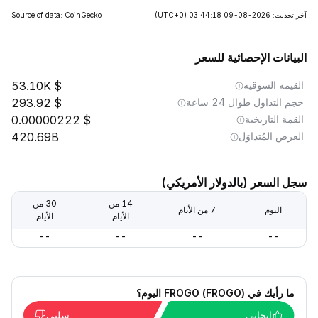
آخر تحديث: 2026-08-09 03:44:18
(UTC+0)
Source of data: CoinGecko
البيانات الإحصائية للسعر
القيمة السوقية
53.10K
حجم التداول طوال 24 ساعة
293.92
القمة التاريخية
0.00000222
العرض المُتداوَل
420.69B
سجل السعر (بالدولار الأمريكي)
14 من
30 من
اليوم
7 من الأيام
الأيام
الأيام
--
--
--
--
ما رأيك في FROGO (FROGO) اليوم؟
إيجابي
سلبي