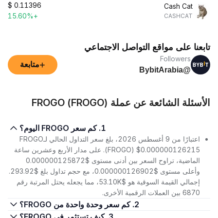
$
0.11396
Cash Cat
+15.60%
CASHCAT
تابعنا على مواقع التواصل الاجتماعي
Followers
+
متابعة
@BybitArabia
الأسئلة الشائعة عن عملة FROGO (FROGO)
1. كم سعر FROGO اليوم؟
اعتبارًا من 9 أغسطس 2026، بلغ سعر التداول الحالي لـFROGO
(FROGO) $0.000000126215. على مدار الأربع وعشرين ساعة
الماضية، تراوح السعر بين أدنى مستوى $0.000000125872
وأعلى مستوى $0.000000126902، مع حجم تداول بلغ $293.92.
إجمالي القيمة السوقية هو $53.10K، مما يجعله يحتل المرتبة رقم
6870 بين العملات الرقمية الأخرى.
2. كم سعر وحدة واحدة من FROGO؟
3. كيف تستثمر في FROGO؟