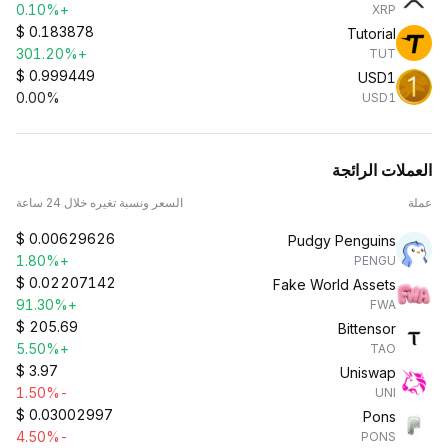
+0.10%
XRP
$
0.183878
Tutorial
+301.20%
TUT
$
0.999449
USD1
0.00%
USD1
العملات الرائجة
عملة
السعر ونسبة تغيره خلال 24 ساعة
$
0.00629626
Pudgy Penguins
+1.80%
PENGU
$
0.02207142
Fake World Assets
+91.30%
FWA
$
205.69
Bittensor
+5.50%
TAO
$
3.97
Uniswap
-1.50%
UNI
$
0.03002997
Pons
-4.50%
PONS