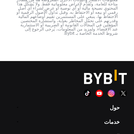
متاحة للعامة، وتُقدَّم لأغراض معلوماتية فقط. ولا يُشكّل هذا
المحتوى نصيحة مالية أو أي توصية أو عرض لشراء أي أصل
رقمي أو بيعه أو الاحتفاظ به. وقبل تداول الأصول الرقمية أو
الاحتفاظ بها، ينبغي على المستثمرين تقييم أوضاعهم المالية
وقدرتهم على تحمّل المخاطر بعناية، واستشارة المختصين
المؤهلين في المجالات القانونية أو الضريبية أو الاستثمارية
عند الاقتضاء. ولمزيد من المعلومات، يُرجى الرجوع إلى
شروط الخدمة الخاصة بـ Bybit.
حول
خدمات