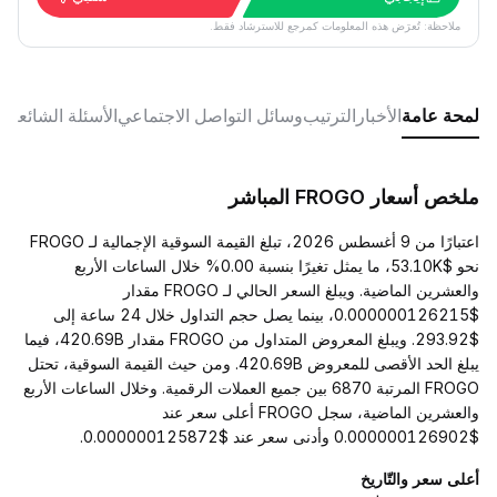
ملاحظة: تُعرَض هذه المعلومات كمرجع للاسترشاد فقط.
لمحة عامة
الأخبار
الترتيب
وسائل التواصل الاجتماعي
الأسئلة الشائعة
ملخص أسعار FROGO المباشر
اعتبارًا من 9 أغسطس 2026، تبلغ القيمة السوقية الإجمالية لـ FROGO
نحو $53.10K، ما يمثل تغيرًا بنسبة 0.00% خلال الساعات الأربع
والعشرين الماضية. ويبلغ السعر الحالي لـ FROGO مقدار
$0.000000126215، بينما يصل حجم التداول خلال 24 ساعة إلى
$293.92. ويبلغ المعروض المتداول من FROGO مقدار 420.69B، فيما
يبلغ الحد الأقصى للمعروض 420.69B. ومن حيث القيمة السوقية، تحتل
FROGO المرتبة 6870 بين جميع العملات الرقمية. وخلال الساعات الأربع
والعشرين الماضية، سجل FROGO أعلى سعر عند
$0.000000126902 وأدنى سعر عند $0.000000125872.
أعلى سعر والتّاريخ