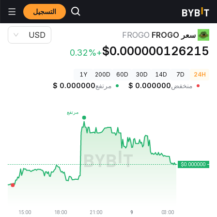
التسجيل
أسعار العملات الرقمية
سعر FROGO FROGO
سعر FROGO
FROGO
USD
$0.000000126215
+0.32%
1Y
200D
60D
30D
14D
7D
24H
منخفض
0.000000
$
مرتفع
0.000000
$