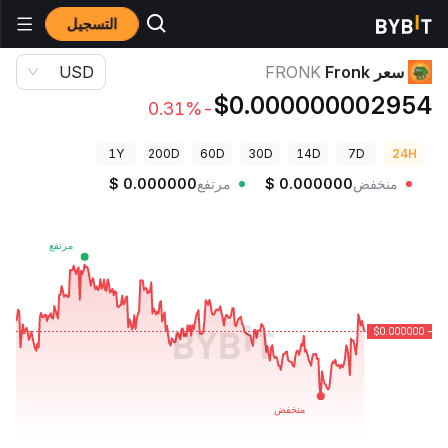
التسجيل
أسعار العملات الرقمية
سعر Fronk FRONK
سعر Fronk
FRONK
USD
$0.000000002954
-0.31%
1Y
200D
60D
30D
14D
7D
24H
منخفض
0.000000
$
مرتفع
0.000000
$