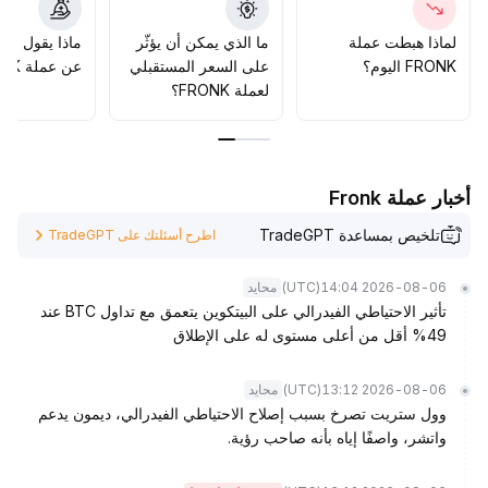
الحاسم والحد العلوي للمقاومة، ويوصى باتباع استراتيجية الدخول
والخروج السريع والسيطرة على المخاطر
.
لماذا هبطت عملة
ما الذي يمكن أن يؤثّر
ماذا يقول الم
FRONK اليوم؟
على السعر المستقبلي
عن عملة FRONK؟
لعملة FRONK؟
أخبار عملة Fronk
تلخيص بمساعدة TradeGPT
اطرح أسئلتك على TradeGPT
(UTC)
2026-08-06 14:04
محايد
تأثير الاحتياطي الفيدرالي على البيتكوين يتعمق مع تداول BTC عند
49% أقل من أعلى مستوى له على الإطلاق
(UTC)
2026-08-06 13:12
محايد
وول ستريت تصرخ بسبب إصلاح الاحتياطي الفيدرالي، ديمون يدعم
واتشر، واصفًا إياه بأنه صاحب رؤية.