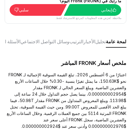
ما رأيك في Fronk (FRONK) اليوم؟
إيجابي
سلبي
ملاحظة: تُعرَض هذه المعلومات كمرجع للاسترشاد فقط.
لمحة عامة
تحليل
الأخبار
الترتيب
وسائل التواصل الاجتماعي
الأسئلة الش
ملخص أسعار FRONK المباشر
اعتبارًا من 6 أغسطس 2026، تبلغ القيمة السوقية الإجمالية لـ FRONK
نحو $150.63K، ما يمثل تغيرًا بنسبة -0.30% خلال الساعات الأربع
والعشرين الماضية. ويبلغ السعر الحالي لـ FRONK مقدار
$0.000000002954، بينما يصل حجم التداول خلال 24 ساعة إلى
$113.98. ويبلغ المعروض المتداول من FRONK مقدار 50.98T، فيما
يبلغ الحد الأقصى للمعروض 99.00T. ومن حيث القيمة السوقية، تحتل
FRONK المرتبة 5114 بين جميع العملات الرقمية. وخلال الساعات الأربع
والعشرين الماضية، سجل FRONK أعلى سعر عند
$0.000000002976 وأدنى سعر عند $0.000000002924.