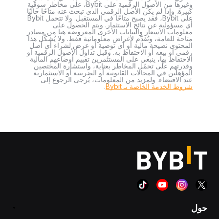
وغيرها من الأصول الرقمية على Bybit، على مخاطر سوقية
كبيرة. وإذا لم يكن الأصل الرقمي الذي تبحث عنه متاحًا حاليًا
على Bybit، فقد يصبح متاحًا في المستقبل. ولا تتحمل Bybit
أي مسؤولية عن نتائج الاستثمار. ويتم الحصول على
معلومات الأسعار والبيانات الأخرى المعروضة هنا من مصادر
متاحة للعامة، وتُقدَّم لأغراض معلوماتية فقط. ولا يُشكّل هذا
المحتوى نصيحة مالية أو أي توصية أو عرض لشراء أي أصل
رقمي أو بيعه أو الاحتفاظ به. وقبل تداول الأصول الرقمية أو
الاحتفاظ بها، ينبغي على المستثمرين تقييم أوضاعهم المالية
وقدرتهم على تحمّل المخاطر بعناية، واستشارة المختصين
المؤهلين في المجالات القانونية أو الضريبية أو الاستثمارية
عند الاقتضاء. ولمزيد من المعلومات، يُرجى الرجوع إلى
شروط الخدمة الخاصة بـ Bybit
.
حول