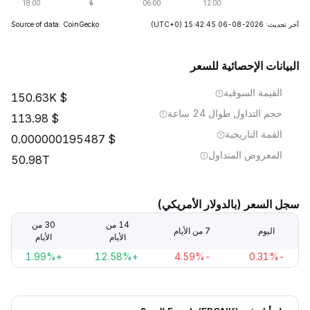
آخر تحديث: 2026-08-06 15:42:45
(UTC+0)
Source of data: CoinGecko
البيانات الإحصائية للسعر
القيمة السوقية
150.63K
حجم التداول طوال 24 ساعة
113.98
القمة التاريخية
0.000000195487
المعروض المتداول
50.98T
سجل السعر (بالدولار الأمريكي)
14 من
30 من
اليوم
7 من الأيام
الأيام
الأيام
+1.99%
+12.58%
-4.59%
-0.31%