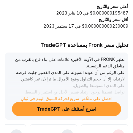
أعلى سعر والتّاريخ
$0.000000195487 في 10 يناير 2023
أقل سعر والتّاريخ
$0.000000000230009 في 17 سبتمبر 2023
تحليل سعر Fronk بمساعدة TradeGPT
تظهر FRONK في الآونة الأخيرة علامات على بناء قاع بالقرب من
مناطق الدعم الرئيسية
.
على الرغم من أن عودة السيولة على المدى القصير جلبت فرصة
لارتداد، إلا أن حجم التداول وقوة الأموال ما تزالان غير كافيتين
على المدى المتوسط والطويل
.
نواصل تقييمنا بوجود ارتداد قصير الأجل مع استمرار الضغط
متوسط إلى طويل المدى
.
احصل على ملخّص سريع لحركة السوق اليوم في ثوانٍ
ننصح المستثمرين بمراقبة التغيرات في حجم التداول وإشارات
اطرح أسئلتك على TradeGPT
الاختراق عن كثب
.
بعد اختراق خط الاتجاه الهابط يمكن زيادة المراكز بحذر، مع وضع
أوامر وقف الخسارة بدقة للوقاية من خطر الارتداد
.
ينصب التركيز السعري على المنطقة بين الحد السفلي لدعم