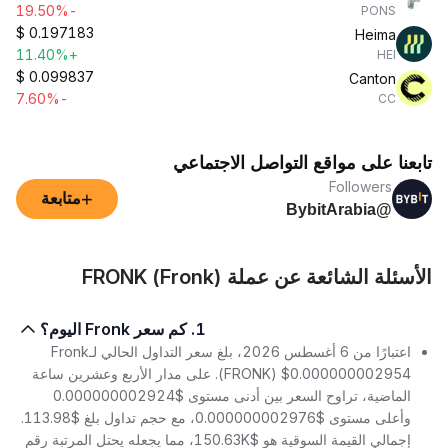
-19.50%
PONS
$
0.197183
Heima
+11.40%
HEI
$
0.099837
Canton
-7.60%
CC
تابعنا على مواقع التواصل الاجتماعي
Followers
+
متابعة
@BybitArabia
الأسئلة الشائعة عن عملة FRONK (Fronk)
1. كم سعر Fronk اليوم؟
اعتبارًا من 6 أغسطس 2026، بلغ سعر التداول الحالي لـFronk
(FRONK) $0.000000002954. على مدار الأربع وعشرين ساعة
الماضية، تراوح السعر بين أدنى مستوى $0.000000002924
وأعلى مستوى $0.000000002976، مع حجم تداول بلغ $113.98.
إجمالي القيمة السوقية هو $150.63K، مما يجعله يحتل المرتبة رقم