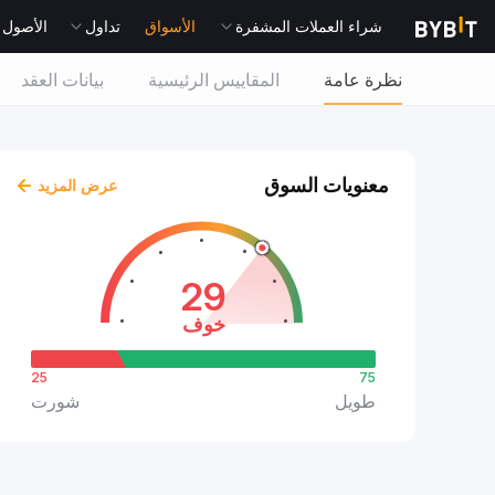
شراء العملات المشفرة
الأسواق
تداول
الأصول التقل
نظرة عامة
المقاييس الرئيسية
بيانات العقد
معنويات السوق
عرض المزيد
29
خوف
25
75
طويل
شورت