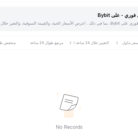
ري - على Bybit
عر تداول
التغيير خلال 24 ساعة ٪
مرتفع طوال 24 ساعة
منخفض طوال 24
No Records