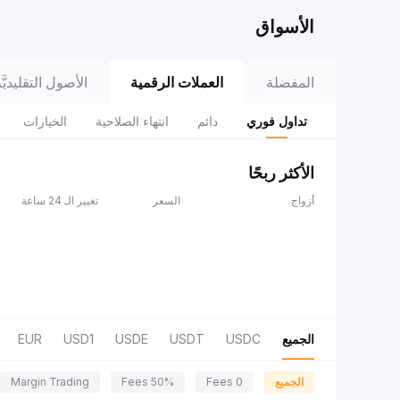
الأسواق
المفضلة
العملات الرقمية
الأصول التقليديَّة (adFi
تداول فوري
دائم
انتهاء الصلاحية
الخيارات
الأكثر ربحًا
أزواج
السعر
تغيير الـ 24 ساعة
الجميع
USDC
USDT
USDE
USD1
EUR
الجميع
0 Fees
50% Fees
Margin Trading