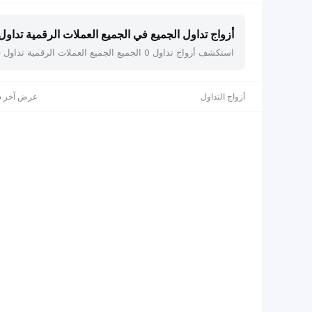
أزواج تداول الجميع في الجميع العملات الرقمية تداول فو
استكشف أزواج تداول 0 الجميع الجميع العملات الرقمية تداول فوري على Bybit، بما في ذلك . اعرض الأسعار الحية، والقيمة السوقية، والتغير خلال 24 ساعة، مع إمكانية الفرز حسب أي عمود.
أزواج التداول
عرض آخر س