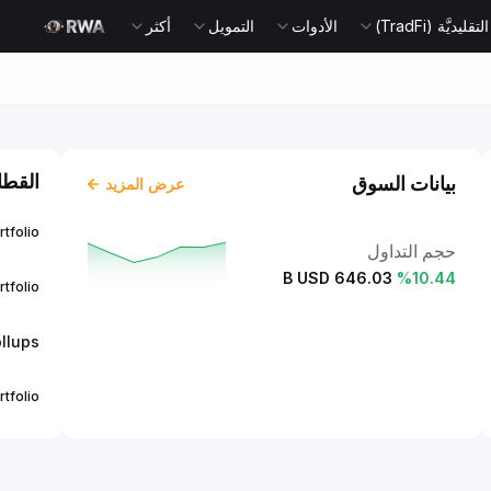
يديَّة (TradFi)
الأدوات
التمويل
أكثر
القطا
بيانات السوق
عرض المزيد
rtfolio
حجم التداول
646.03 B USD
%
10.44
rtfolio
llups