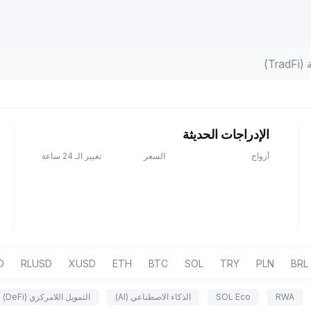
Tr)
الإدراجات الحديثة
أزواج
السعر
تغيير الـ 24 ساعة
D
RLUSD
XUSD
ETH
BTC
SOL
TRY
PLN
BRL
RWA
SOL Eco
الذكاء الاصطناعي (AI)
التمويل اللامركزي (DeFi)