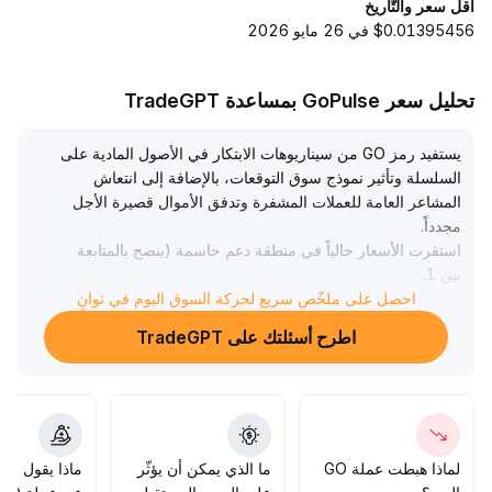
أقل سعر والتّاريخ
$0.01395456 في 26 مايو 2026
تحليل سعر GoPulse بمساعدة TradeGPT
يستفيد رمز GO من سيناريوهات الابتكار في الأصول المادية على
السلسلة وتأثير نموذج سوق التوقعات، بالإضافة إلى انتعاش
المشاعر العامة للعملات المشفرة وتدفق الأموال قصيرة الأجل
مجدداً
.
استقرت الأسعار حالياً في منطقة دعم حاسمة (ينصح بالمتابعة
بين 1
.
05~1
.
احصل على ملخّص سريع لحركة السوق اليوم في ثوانٍ
10 USDT) مع زيادة واضح في حجم التداول
.
اطرح أسئلتك على TradeGPT
يتراجع المضاربون على الهبوط تدريجياً، ويزداد ثقة المضاربين
على الصعود، مما يمهد الطريق لاختراق مقاومة المرحلة التالية
(حوالي 1
.
.
25 USDT)
يُنصح باتباع استراتيجية التوجه، والاحتفاظ بالرمز مع مراقبة
استمرار النشاط في الحجم، وتوزيع الاستثمارات تدريجياً حسب
لماذا هبطت عملة GO
ما الذي يمكن أن يؤثّر
ماذا يقول الم
قوة السوق، وتجنب الشراء العشوائي عند ارتفاع الأسعار بانتظار