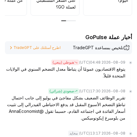
اليوم؟
على السعر المستقبلي
عن عملة GO؟
تحقيق القيمة على المدى المتوسط والطويل
.
لعملة GO؟
أخبار عملة GoPulse
تلخيص بمساعدة TradeGPT
اطرح أسئلتك على TradeGPT
(UTC)
2026-08-09 04:48
هبوطي (بيعي)
يتوقع الاقتصاديون عمومًا أن يتباطأ معدل التضخم السنوي في الولايات
المتحدة قليلاً.
(UTC)
2026-08-08 17:30
صعودي (شرائي)
تقرير الوظائف الضعيف بشكل مفاجئ في يوليو إلى جانب احتمال
تباطؤ التضخم الأسبوع المقبل قد يدفع الاحتياطي الفيدرالي إلى تثبيت
أسعار الفائدة في اجتماعه القادم، حسبما تقول @AnnaEconomist
من بلومبرغ إيكونوميكس.
(UTC)
2026-08-08 13:17
محايد