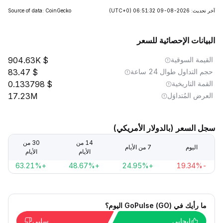
آخر تحديث: 2026-08-09 06:51:32
(UTC+0)
Source of data: CoinGecko
البيانات الإحصائية للسعر
القيمة السوقية
904.63K
حجم التداول طوال 24 ساعة
83.47
القمة التاريخية
0.133798
العرض المُتداوَل
17.23M
سجل السعر (بالدولار الأمريكي)
14 من
30 من
اليوم
7 من الأيام
الأيام
الأيام
+63.21%
+48.67%
+24.95%
-19.34%
ما رأيك في GoPulse (GO) اليوم؟
إيجابي
سلبي