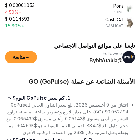
$
0.03001053
Pons
-4.50%
PONS
$
0.114593
Cash Cat
+15.60%
CASHCAT
تابعنا على مواقع التواصل الاجتماعي
Followers
+
متابعة
@BybitArabia
الأسئلة الشائعة عن عملة GO (GoPulse)
1. كم سعر GoPulse اليوم؟
اعتبارًا من 9 أغسطس 2026، بلغ سعر التداول الحالي لـGoPulse
(GO) $0.052494. على مدار الأربع وعشرين ساعة الماضية، تراوح
السعر بين أدنى مستوى $0.05143 وأعلى مستوى $0.065439، مع
حجم تداول بلغ $83.47. إجمالي القيمة السوقية هو $904.63K، مما
يجعله يحتل المرتبة رقم 2935 بين العملات الرقمية الأخرى.