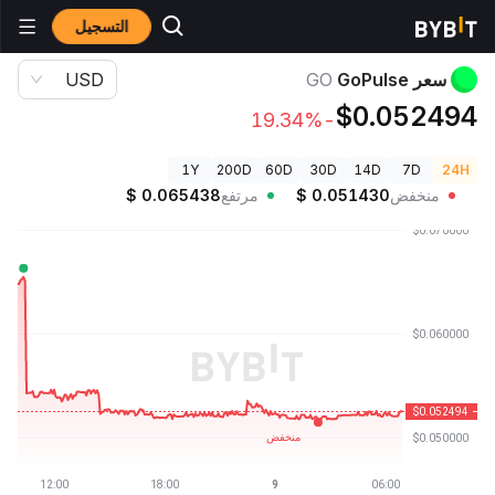
التسجيل
أسعار العملات الرقمية
سعر GoPulse GO
سعر GoPulse
GO
USD
$0.052494
-19.34%
1Y
200D
60D
30D
14D
7D
24H
منخفض
0.051430
$
مرتفع
0.065438
$