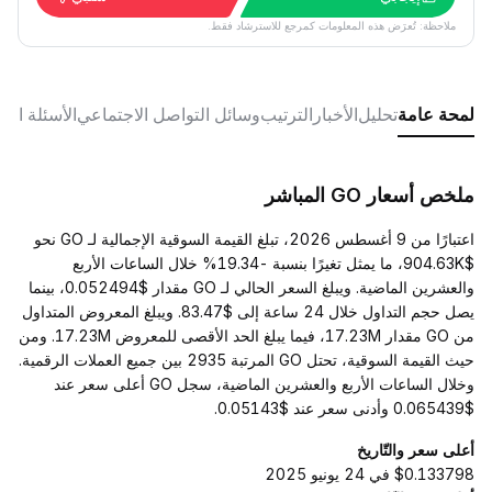
ملاحظة: تُعرَض هذه المعلومات كمرجع للاسترشاد فقط.
لمحة عامة
تحليل
الأخبار
الترتيب
وسائل التواصل الاجتماعي
الأسئلة الش
ملخص أسعار GO المباشر
اعتبارًا من 9 أغسطس 2026، تبلغ القيمة السوقية الإجمالية لـ GO نحو
$904.63K، ما يمثل تغيرًا بنسبة -19.34% خلال الساعات الأربع
والعشرين الماضية. ويبلغ السعر الحالي لـ GO مقدار $0.052494، بينما
يصل حجم التداول خلال 24 ساعة إلى $83.47. ويبلغ المعروض المتداول
من GO مقدار 17.23M، فيما يبلغ الحد الأقصى للمعروض 17.23M. ومن
حيث القيمة السوقية، تحتل GO المرتبة 2935 بين جميع العملات الرقمية.
وخلال الساعات الأربع والعشرين الماضية، سجل GO أعلى سعر عند
$0.065439 وأدنى سعر عند $0.05143.
أعلى سعر والتّاريخ
$0.133798 في 24 يونيو 2025