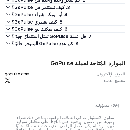
2. كم سعر وحدة واحدة من GoPulse؟
3. كيف تستثمر في GoPulse؟
4. أين يمكن شراء GoPulse؟
5. كيف تشتري GoPulse؟
6. كيف يمكنك بيع GoPulse؟
7. هل عملة GoPulse تمثل استثمارًا جيدًا؟
8. كم عدد GoPulse المتوفر حاليًا؟
الموارد المُتاحة لعملة GoPulse
الموقع الإلكتروني
gopulse.com
مجتمع العملة
إخلاء مسؤولية
تنطوي الاستثمارات في العملات الرقمية، بما في ذلك شراء
وغيرها من الأصول الرقمية على Bybit، على مخاطر سوقية
كبيرة. وإذا لم يكن الأصل الرقمي الذي تبحث عنه متاحًا حاليًا
على Bybit، فقد يصبح متاحًا في المستقبل. ولا تتحمل Bybit