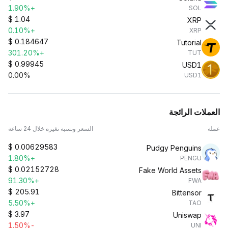
+1.90%
SOL
$
1.04
XRP
+0.10%
XRP
$
0.184647
Tutorial
+301.20%
TUT
$
0.99945
USD1
0.00%
USD1
العملات الرائجة
عملة
السعر ونسبة تغيره خلال 24 ساعة
$
0.00629583
Pudgy Penguins
+1.80%
PENGU
$
0.02152728
Fake World Assets
+91.30%
FWA
$
205.91
Bittensor
+5.50%
TAO
$
3.97
Uniswap
-1.50%
UNI