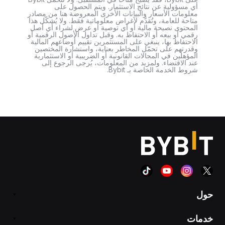
أي مسؤولية عن نتائج الاستثمار. ويتم الحصول على
معلومات الأسعار والبيانات الأخرى المعروضة هنا من مصادر
متاحة للعامة، وتُقدَّم لأغراض معلوماتية فقط. ولا يُشكّل هذا
المحتوى نصيحة مالية أو أي توصية أو عرض لشراء أي أصل
رقمي أو بيعه أو الاحتفاظ به. وقبل تداول الأصول الرقمية أو
الاحتفاظ بها، ينبغي على المستثمرين تقييم أوضاعهم المالية
وقدرتهم على تحمّل المخاطر بعناية، واستشارة المختصين
المؤهلين في المجالات القانونية أو الضريبية أو الاستثمارية
عند الاقتضاء. ولمزيد من المعلومات، يُرجى الرجوع إلى
شروط الخدمة الخاصة بـ Bybit.
حول
خدمات