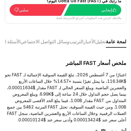
ما رأيك في Gotta Go Fast (FAST) اليوم؟
إيجابي
سلبي
ملاحظة: تُعرَض هذه المعلومات كمرجع للاسترشاد فقط.
لمحة عامة
تحليل
الأخبار
الترتيب
وسائل التواصل الاجتماعي
الأسئلة الش
ملخص أسعار FAST المباشر
اعتبارًا من 7 أغسطس 2026، تبلغ القيمة السوقية الإجمالية لـ FAST نحو
$116.34K، ما يمثل تغيرًا بنسبة +14.57% خلال الساعات الأربع
والعشرين الماضية. ويبلغ السعر الحالي لـ FAST مقدار $0.00011634،
بينما يصل حجم التداول خلال 24 ساعة إلى $6.99K. ويبلغ المعروض
المتداول من FAST مقدار 1.00B، فيما يبلغ الحد الأقصى للمعروض
1.00B. ومن حيث القيمة السوقية، تحتل FAST المرتبة 5482 بين جميع
العملات الرقمية. وخلال الساعات الأربع والعشرين الماضية، سجل FAST
أعلى سعر عند $0.00013424 وأدنى سعر عند $0.00010124.
أعلى سعر والتّاريخ