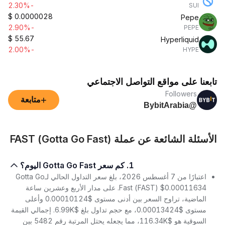
-2.30%
SUI
$
0.0000028
Pepe
-2.90%
PEPE
$
55.67
Hyperliquid
-2.00%
HYPE
تابعنا على مواقع التواصل الاجتماعي
Followers
+
متابعة
@BybitArabia
الأسئلة الشائعة عن عملة FAST (Gotta Go Fast)
1. كم سعر Gotta Go Fast اليوم؟
اعتبارًا من 7 أغسطس 2026، بلغ سعر التداول الحالي لـGotta Go
Fast (FAST) $0.00011634. على مدار الأربع وعشرين ساعة
الماضية، تراوح السعر بين أدنى مستوى $0.00010124 وأعلى
مستوى $0.00013424، مع حجم تداول بلغ $6.99K. إجمالي القيمة
السوقية هو $116.34K، مما يجعله يحتل المرتبة رقم 5482 بين