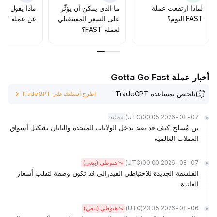
لماذا ارتفعت عملة
ما الذي يمكن أن يؤثّر
ماذا يقول الم
FAST اليوم؟
على السعر المستقبلي
عن عملة FAST؟
لعملة FAST؟
أخبار عملة Gotta Go Fast
تلخيص بمساعدة TradeGPT
اطرح أسئلتك على TradeGPT
(UTC)
2026-08-07 00:05
محايد
ين مُسلح: كيف قد يعيد تدخل الولايات المتحدة واليابان تشكيل أسواق
العملات العالمية
(UTC)
2026-08-07 00:00
هبوطي (بيعي)
الفلسفة الجديدة للاحتياطي الفيدرالي قد تكون وصفة لتقلب أسعار
الفائدة
(UTC)
2026-08-06 23:35
هبوطي (بيعي)