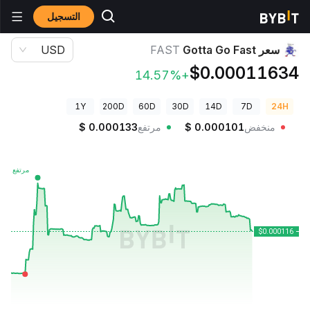
التسجيل
أسعار العملات الرقمية
سعر Gotta Go Fast FAST
سعر Gotta Go Fast
FAST
USD
$0.00011634
+14.57%
1Y
200D
60D
30D
14D
7D
24H
منخفض
0.000101
$
مرتفع
0.000133
$