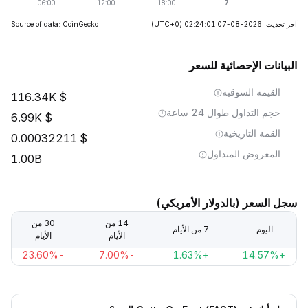
آخر تحديث: 2026-08-07 02:24:01
(UTC+0)
Source of data: CoinGecko
البيانات الإحصائية للسعر
القيمة السوقية
116.34K
حجم التداول طوال 24 ساعة
6.99K
القمة التاريخية
0.00032211
المعروض المتداول
1.00B
سجل السعر (بالدولار الأمريكي)
14 من
30 من
اليوم
7 من الأيام
الأيام
الأيام
-23.60%
-7.00%
+1.63%
+14.57%