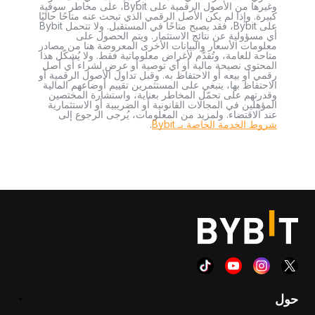
وغيرها من الأصول الرقمية على Bybit، على مخاطر سوقية
كبيرة. وإذا لم يكن الأصل الرقمي الذي تبحث عنه متاحًا حاليًا
على Bybit، فقد يصبح متاحًا في المستقبل. ولا تتحمل Bybit
أي مسؤولية عن نتائج الاستثمار. ويتم الحصول على
معلومات الأسعار والبيانات الأخرى المعروضة هنا من مصادر
متاحة للعامة، وتُقدَّم لأغراض معلوماتية فقط. ولا يُشكّل هذا
المحتوى نصيحة مالية أو أي توصية أو عرض لشراء أي أصل
رقمي أو بيعه أو الاحتفاظ به. وقبل تداول الأصول الرقمية أو
الاحتفاظ بها، ينبغي على المستثمرين تقييم أوضاعهم المالية
وقدرتهم على تحمّل المخاطر بعناية، واستشارة المختصين
المؤهلين في المجالات القانونية أو الضريبية أو الاستثمارية
عند الاقتضاء. ولمزيد من المعلومات، يُرجى الرجوع إلى
شروط الخدمة الخاصة بـ Bybit
.
حول