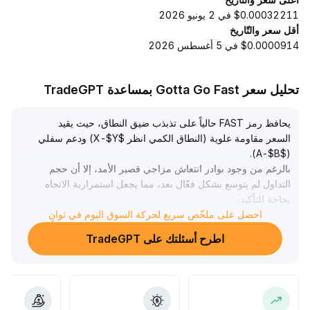
$0.00032211 في 2 يونيو 2026
أقل سعر والتّاريخ
$0.0000914 في 5 أغسطس 2026
تحليل سعر Gotta Go Fast بمساعدة TradeGPT
يحافظ رمز FAST حالياً على تذبذب ضيق النطاق، حيث يقيد
السعر مقاومة علوية (النطاق الكمي انظر $X-$Y) ودعم سفلي
.
($A-$B)
بالرغم من وجود بوادر انتعاش مزاجي قصير الأمد، إلا أن حجم
التداول لم يتوسع بشكل فعّال بعد، مما يجعل استمرارية الاتجاه
بحاجة للتأكيد
.
احصل على ملخّص سريع لحركة السوق اليوم في ثوانٍ
يؤدي ركود السيولة إلى زيادة مخاطر التداول قصير الأجل، ويسهل
حدوث الانزلاقات وتقلبات حادة
.
اطرح أسئلتك على TradeGPT
يُنصح المستثمرون بالبقاء في حالة ترقّب، مع التركيز على حدوث
اختراق فعّال لحدود النطاق، والدخول فقط بعد تأكيد الاختراق
لتجنب الإشارات الكاذبة ومخاطر التقلب العالي
.