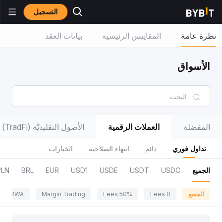
التسجيل
نظرة عامة
المقاييس الرئيسية
بيانات العقد
الأسواق
المفضلة
العملات الرقمية
الأصول التقليديَّة (TradFi)
تداول فوري
دائم
انتهاء الصلاحية
الخيارات
الجميع
USDC
USDT
USDE
USD1
EUR
BRL
PLN
الجميع
0 Fees
50% Fees
Margin Trading
RWA