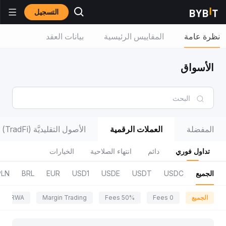
التسجيل
نظرة عامة
المقاييس الرئيسية
بيانات العقد
الأسواق
المفضلة
العملات الرقمية
الأصول التقليديَّة (TradFi)
تداول فوري
دائم
انتهاء الصلاحية
الخيارات
الجميع
USDC
USDT
USDE
USD1
EUR
BRL
PLN
الجميع
0 Fees
50% Fees
Margin Trading
RWA