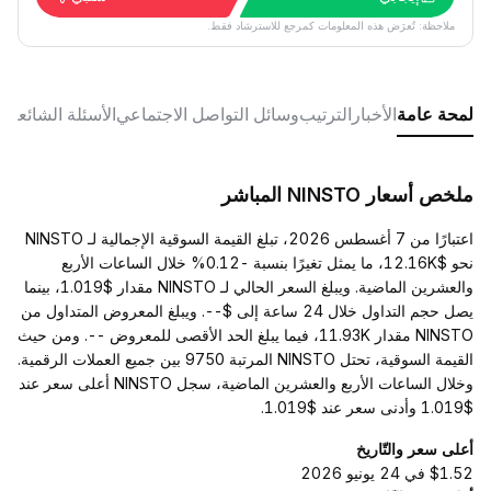
ملاحظة: تُعرَض هذه المعلومات كمرجع للاسترشاد فقط.
لمحة عامة
الأخبار
الترتيب
وسائل التواصل الاجتماعي
الأسئلة الشائعة
ملخص أسعار NINSTO المباشر
اعتبارًا من 7 أغسطس 2026، تبلغ القيمة السوقية الإجمالية لـ NINSTO
نحو $12.16K، ما يمثل تغيرًا بنسبة -0.12% خلال الساعات الأربع
والعشرين الماضية. ويبلغ السعر الحالي لـ NINSTO مقدار $1.019، بينما
يصل حجم التداول خلال 24 ساعة إلى $--. ويبلغ المعروض المتداول من
NINSTO مقدار 11.93K، فيما يبلغ الحد الأقصى للمعروض --. ومن حيث
القيمة السوقية، تحتل NINSTO المرتبة 9750 بين جميع العملات الرقمية.
وخلال الساعات الأربع والعشرين الماضية، سجل NINSTO أعلى سعر عند
$1.019 وأدنى سعر عند $1.019.
أعلى سعر والتّاريخ
$1.52 في 24 يونيو 2026