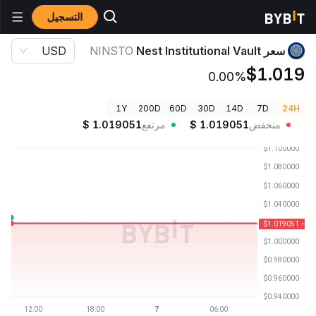
التسجيل
أسعار العملات الرقمية
سعر Nest Institutional Vault NINSTO
سعر Nest Institutional Vault
NINSTO
USD
$1.019
0.00%
1Y
200D
60D
30D
14D
7D
24H
منخفض
1.019051
$
مرتفع
1.019051
$