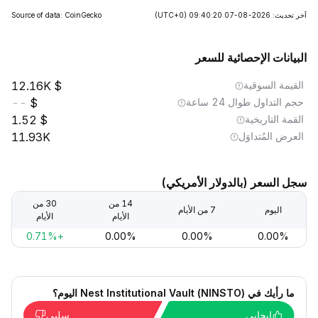
آخر تحديث: 2026-08-07 09:40:20
(UTC+0)
Source of data: CoinGecko
البيانات الإحصائية للسعر
القيمة السوقية
12.16K
حجم التداول طوال 24 ساعة
--
القمة التاريخية
1.52
العرض المُتداوَل
11.93K
سجل السعر (بالدولار الأمريكي)
14 من
30 من
اليوم
7 من الأيام
الأيام
الأيام
+0.71%
0.00%
0.00%
0.00%
ما رأيك في Nest Institutional Vault (NINSTO) اليوم؟
إيجابي
سلبي