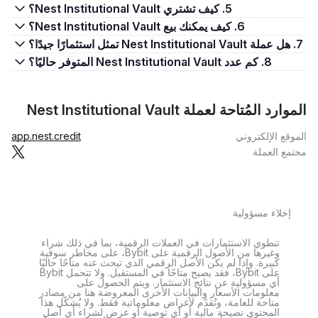
5. كيف تشتري Nest Institutional Vault؟
6. كيف يمكنك بيع Nest Institutional Vault؟
7. هل عملة Nest Institutional Vault تمثل استثمارًا جيدًا؟
8. كم عدد Nest Institutional Vault المتوفر حاليًا؟
الموارد المُتاحة لعملة Nest Institutional Vault
الموقع الإلكتروني
app.nest.credit
مجتمع العملة
إخلاء مسؤولية
تنطوي الاستثمارات في العملات الرقمية، بما في ذلك شراء
وغيرها من الأصول الرقمية على Bybit، على مخاطر سوقية
كبيرة. وإذا لم يكن الأصل الرقمي الذي تبحث عنه متاحًا حاليًا
على Bybit، فقد يصبح متاحًا في المستقبل. ولا تتحمل Bybit
أي مسؤولية عن نتائج الاستثمار. ويتم الحصول على
معلومات الأسعار والبيانات الأخرى المعروضة هنا من مصادر
متاحة للعامة، وتُقدَّم لأغراض معلوماتية فقط. ولا يُشكّل هذا
المحتوى نصيحة مالية أو أي توصية أو عرض لشراء أي أصل